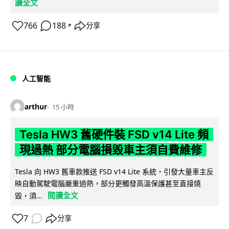
讀全文
766
188
分享
↗
人工智能
arthur
15 小時
Tesla HW3 舊硬件裝 FSD v14 Lite 頻
現過熱 部分電腦損毀車主須自費維修
Tesla 向 HW3 舊車款推送 FSD v14 Lite 系統，引發大量車主反
映自動駕駛電腦嚴重過熱，部分更觸發高溫保護甚至直接燒
閱讀全文
毀，須...
7
分享