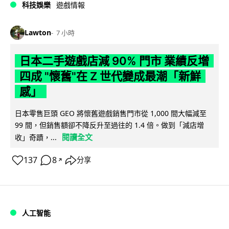
科技娛樂
遊戲情報
Lawton
7 小時
日本二手遊戲店減 90% 門市 業績反增
四成 "懷舊"在 Z 世代變成最潮「新鮮
感」
日本零售巨頭 GEO 將懷舊遊戲銷售門市從 1,000 間大幅減至
99 間，但銷售額卻不降反升至過往的 1.4 倍。做到「減店增
閱讀全文
收」奇蹟，...
137
8
分享
↗
人工智能