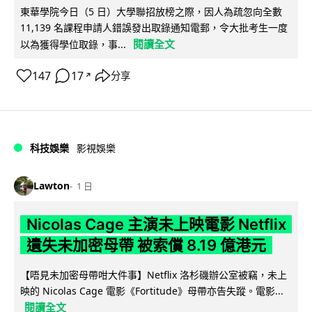
東華學院今日（5 日）大學聯招放榜之際，因人為疏忽向全數
11,139 名課程申請人錯誤發出取錄通知電郵，令大批考生一度
閱讀全文
以為獲得學位取錄，事...
147
17
分享
↗
科技娛樂
影視娛樂
Lawton
1 日
Nicolas Cage 主演未上映電影 Netflix
遺失未加密母帶 被索償 8.19 億港元
【唔見未加密母帶咁大件事】Netflix 洛杉磯辦公室被竊，未上
映的 Nicolas Cage 電影《Fortitude》母帶亦告失蹤。電影...
閱讀全文