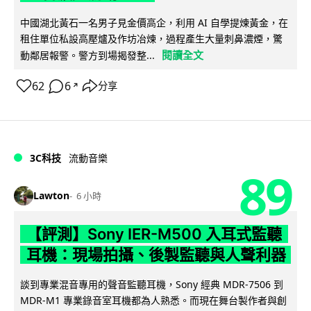
中國湖北黃石一名男子見金價高企，利用 AI 自學提煉黃金，在
租住單位私設高壓爐及作坊冶煉，過程產生大量刺鼻濃煙，驚
閱讀全文
動鄰居報警。警方到場揭發整...
62
6
分享
↗
3C科技
流動音樂
89
Lawton
6 小時
【評測】Sony IER-M500 入耳式監聽
耳機：現場拍攝、後製監聽與人聲利器
談到專業混音專用的聲音監聽耳機，Sony 經典 MDR-7506 到
MDR-M1 專業錄音室耳機都為人熟悉。而現在舞台製作者與創