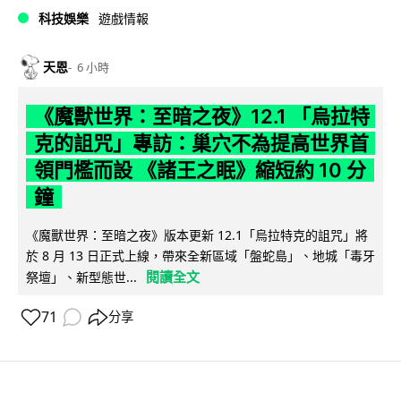
科技娛樂
遊戲情報
天恩
6 小時
《魔獸世界：至暗之夜》12.1 「烏拉特
克的詛咒」專訪：巢穴不為提高世界首
領門檻而設 《諸王之眠》縮短約 10 分
鐘
《魔獸世界：至暗之夜》版本更新 12.1「烏拉特克的詛咒」將
於 8 月 13 日正式上線，帶來全新區域「盤蛇島」、地城「毒牙
閱讀全文
祭壇」、新型態世...
71
分享