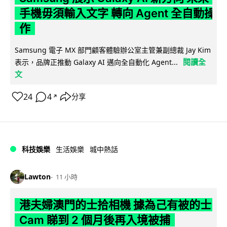
手機毋須輸入文字 轉向 Agent 全自動操
作
Samsung 電子 MX 部門顧客體驗辦公室主管兼副總裁 Jay Kim
閱讀全
表示，品牌正推動 Galaxy AI 邁向全自動化 Agent...
文
24
4
分享
↗
科技娛樂
生活娛樂
城中熱話
Lawton
11 小時
港夫婦澳門的士拾相機 據為己有被的士
Cam 睇到 2 個月後再入境被捕