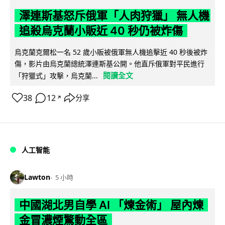
澤連斯基怒斥俄軍「人肉狩獵」 無人機
追殺烏克蘭小販近 40 秒仍被炸傷
烏克蘭克爾松一名 52 歲小販被俄軍無人機追擊近 40 秒後被炸
傷，影片由烏克蘭總統澤連斯基公開。他直斥俄軍對平民進行
閱讀全文
「狩獵式」攻擊，烏克蘭...
38
12
分享
↗
人工智能
Lawton
5 小時
中國湖北男自學 AI 「煉金術」 屋內煉
金冒濃煙驚動全區