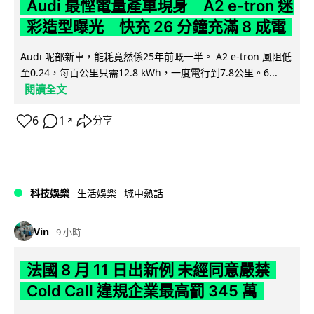
Audi 最慳電量產車現身 A2 e-tron 迷
彩造型曝光 快充 26 分鐘充滿 8 成電
Audi 呢部新車，能耗竟然係25年前嘅一半。 A2 e-tron 風阻低
至0.24，每百公里只需12.8 kWh，一度電行到7.8公里。6...
閱讀全文
6
1
分享
↗
科技娛樂
生活娛樂
城中熱話
Vin
9 小時
法國 8 月 11 日出新例 未經同意嚴禁
Cold Call 違規企業最高罰 345 萬