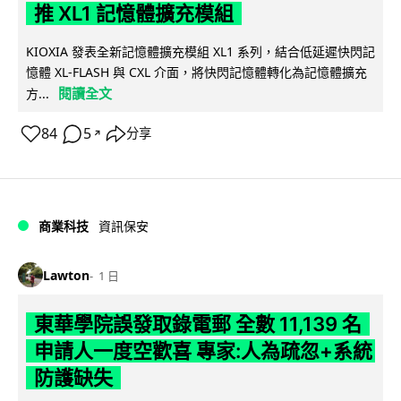
推 XL1 記憶體擴充模組
KIOXIA 發表全新記憶體擴充模組 XL1 系列，結合低延遲快閃記
憶體 XL-FLASH 與 CXL 介面，將快閃記憶體轉化為記憶體擴充
閱讀全文
方...
84
5
分享
↗
商業科技
資訊保安
Lawton
1 日
東華學院誤發取錄電郵 全數 11,139 名
申請人一度空歡喜 專家:人為疏忽+系統
防護缺失