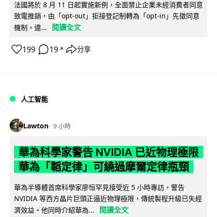
法國將於 8 月 11 日起實施新例，全面禁止企業未經消費者同意
致電推銷，由「opt-out」拒接登記制轉為「opt-in」先徵同意
閱讀全文
機制。違...
199
19
分享
↗
人工智能
Lawton
9 小時
華為科學家警告 NVIDIA 已近物理極限
華為「韜定律」可繞過摩爾定律瓶頸
華為半導體首席科學家廖恒罕見接受近 5 小時專訪，警告
NVIDIA 等西方晶片巨頭正逼近物理極限，傳統製程升級已失經
閱讀全文
濟效益。他同時介紹華為...