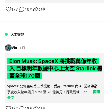
177
10
分享
↗
人工智能
Vin
1 日
Elon Musk: SpaceX 將挑戰萬億年收
入 目標明年數據中心上太空 Starlink 覆
蓋全球170國
SpaceX 公佈最新第二季業績，受惠 Starlink 與 AI 業務帶動，
閱讀
季度收入按年飆升 92% 至 78 億美元。行政總裁 Elon...
全文
132
18
分享
↗