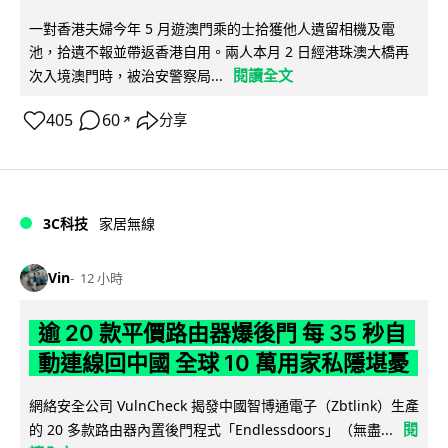
一對香港夫婦今年 5 月遊澳門乘的士拾獲他人遺留相機及電
池，拾遺不報並帶返香港自用。兩人本月 2 日經港珠澳大橋再
閱讀全文
次入境澳門時，被治安警察局...
405
60
分享
↗
3C科技
家居無線
Vin
12 小時
逾 20 款平價路由器爆後門 每 35 秒自
動連線回中國 全球 10 萬用家私隱堪憂
網絡安全公司 VulnCheck 揭發中國智博通電子（Zbtlink）生產
閱
的 20 多款路由器內置後門程式「Endlessdoors」（無盡...