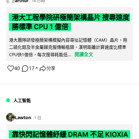
arthur
16 小時
港大工程學院研極簡架構晶片 搜尋速度
勝標準 CPU 1 億倍
港大團隊研發極簡架構模擬內容尋址記憶體（CAM）晶片，用
二硫化鉬及半金屬銻克服傳輸瓶頸，漢明距離計算速度比標準
閱讀全文
CPU快1億倍，每次搜尋耗能低...
40
17
分享
↗
人工智能
Lawton
1 日
靠快閃記憶體紓緩 DRAM 不足 KIOXIA