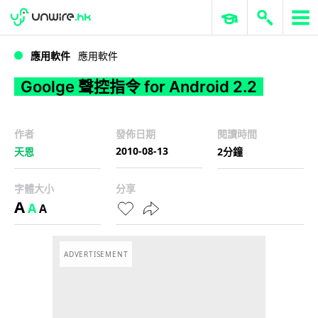
WWDC 2026
GenAI 與雲端科技專區
ERP 與商業 AI
Goolge 聲控指令 for Android 2.2
應用軟件
應用軟件
Goolge 聲控指令 for Android 2.2
作者
發佈日期
閱讀時間
2010-08-13
天恩
2分鐘
字體大小
分享
A
A
A
ADVERTISEMENT