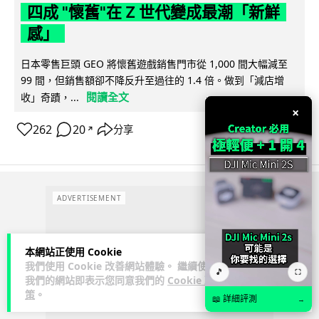
四成 "懷舊"在 Z 世代變成最潮「新鮮
感」
日本零售巨頭 GEO 將懷舊遊戲銷售門市從 1,000 間大幅減至
99 間，但銷售額卻不降反升至過往的 1.4 倍。做到「減店增
閱讀全文
收」奇蹟，...
×
262
20
分享
↗
ADVERTISEMENT
本網站正使用 Cookie
我們使用 Cookie 改善網站體驗。 繼續使用
🎵
⛶
我們的網站即表示您同意我們的
Cookie 政
策
。
📖 詳細評測
→