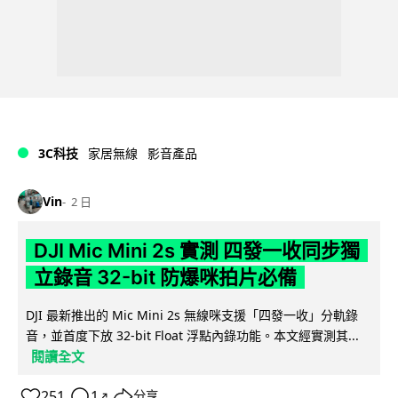
3C科技
家居無線
影音產品
Vin
2 日
DJI Mic Mini 2s 實測 四發一收同步獨
立錄音 32-bit 防爆咪拍片必備
DJI 最新推出的 Mic Mini 2s 無線咪支援「四發一收」分軌錄
音，並首度下放 32-bit Float 浮點內錄功能。本文經實測其...
閱讀全文
251
1
分享
↗