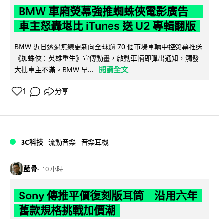
BMW 車廂熒幕強推蜘蛛俠電影廣告
車主怒轟堪比 iTunes 送 U2 專輯翻版
BMW 近日透過無線更新向全球逾 70 個市場車輛中控熒幕推送
《蜘蛛俠：英雄重生》宣傳動畫，啟動車輛即彈出通知，觸發
閱讀全文
大批車主不滿。BMW 早...
1
分享
3C科技
流動音樂
音樂耳機
藍骨
10 小時
Sony 傳推平價復刻版耳筒 沿用六年
舊款規格挑戰加價潮