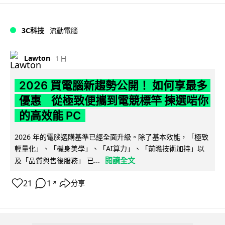
3C科技
流動電腦
Lawton
1 日
2026 買電腦新趨勢公開！ 如何享最多
優惠 從極致便攜到電競標竿 揀選啱你
的高效能 PC
2026 年的電腦選購基準已經全面升級。除了基本效能，「極致
輕量化」、「機身美學」、「AI算力」、「前瞻技術加持」以
閱讀全文
及「品質與售後服務」 已...
21
1
分享
↗