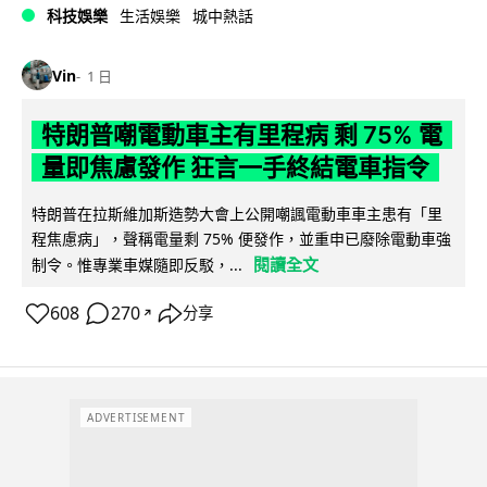
科技娛樂
生活娛樂
城中熱話
Vin
1 日
特朗普嘲電動車主有里程病 剩 75% 電
量即焦慮發作 狂言一手終結電車指令
特朗普在拉斯維加斯造勢大會上公開嘲諷電動車車主患有「里
程焦慮病」，聲稱電量剩 75% 便發作，並重申已廢除電動車強
閱讀全文
制令。惟專業車媒隨即反駁，...
608
270
分享
↗
ADVERTISEMENT