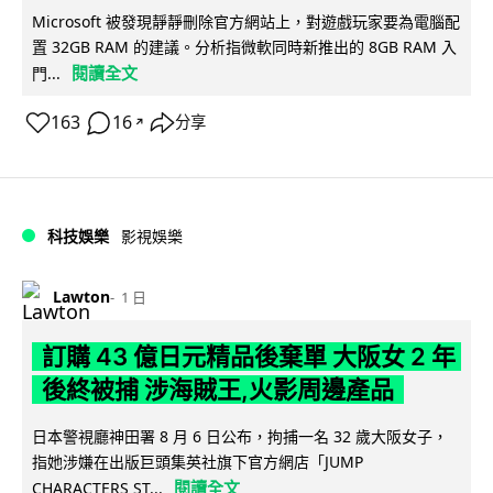
Microsoft 被發現靜靜刪除官方網站上，對遊戲玩家要為電腦配
置 32GB RAM 的建議。分析指微軟同時新推出的 8GB RAM 入
閱讀全文
門...
163
16
分享
↗
科技娛樂
影視娛樂
Lawton
1 日
訂購 43 億日元精品後棄單 大阪女 2 年
後終被捕 涉海賊王,火影周邊產品
日本警視廳神田署 8 月 6 日公布，拘捕一名 32 歲大阪女子，
指她涉嫌在出版巨頭集英社旗下官方網店「JUMP
閱讀全文
CHARACTERS ST...