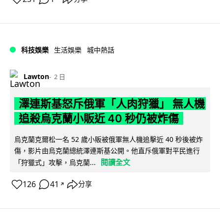
科技娛樂
生活娛樂
城中熱話
Lawton
2 日
澤連斯基怒斥俄軍「人肉狩獵」 無人機
追殺烏克蘭小販近 40 秒仍被炸傷
烏克蘭克爾松一名 52 歲小販被俄軍無人機追擊近 40 秒後被炸
傷，影片由烏克蘭總統澤連斯基公開。他直斥俄軍對平民進行
閱讀全文
「狩獵式」攻擊，烏克蘭...
126
41
分享
↗