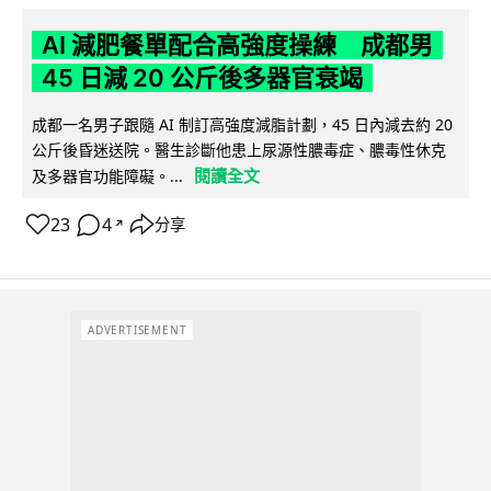
AI 減肥餐單配合高強度操練 成都男
45 日減 20 公斤後多器官衰竭
成都一名男子跟隨 AI 制訂高強度減脂計劃，45 日內減去約 20
公斤後昏迷送院。醫生診斷他患上尿源性膿毒症、膿毒性休克
閱讀全文
及多器官功能障礙。...
23
4
分享
↗
ADVERTISEMENT