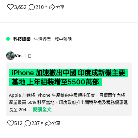
3,652
210
分享
↗
科技娛樂
生活娛樂
城中熱話
Vin
1 日
iPhone 加速撤出中國 印度成新機主要
基地 上年組裝增至5500萬部
Apple 加速將 iPhone 生產線由中國轉往印度，目標兩年內將
產量最高 50% 移至當地。印度政府推出關稅豁免及稅務優惠延
閱讀全文
長至 204...
512
237
分享
↗