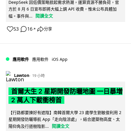
DeepSeek 因低價策略掀起需求熱潮，運算資源不勝負荷，官
方於 8 月 6 日宣布即將大幅上調 API 收費，惟未公布具體加
閱讀全文
幅。事件與...
53
16
分享
↗
iOS App
應用軟件
應用軟件
Lawton
19 小時
首爾大生 2 星期開發防曬地圖 一日暴增
2 萬人下載衝榜首
【行路都要揀好有遮陰】南韓首爾大學 23 歲學生劉敏俊利用 2
星期開發防曬導航 App「走向陰涼處」，結合建築物高度、太
閱讀全文
陽仰角及行道樹陰影...