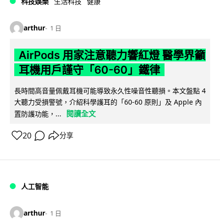
科技娛樂
生活科技
健康
arthur
1 日
AirPods 用家注意聽力響紅燈 醫學界籲
耳機用戶謹守「60-60」鐵律
長時間高音量佩戴耳機可能導致永久性噪音性聽損。本文盤點 4
大聽力受損警號，介紹科學護耳的「60-60 原則」及 Apple 內
閱讀全文
置防護功能，...
20
分享
人工智能
arthur
1 日