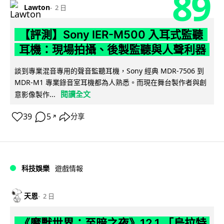
89
Lawton
2 日
【評測】Sony IER-M500 入耳式監聽
耳機：現場拍攝、後製監聽與人聲利器
談到專業混音專用的聲音監聽耳機，Sony 經典 MDR-7506 到
MDR-M1 專業錄音室耳機都為人熟悉。而現在舞台製作者與創
閱讀全文
意影像製作...
39
5
分享
↗
科技娛樂
遊戲情報
天恩
2 日
《魔獸世界：至暗之夜》12.1 「烏拉特