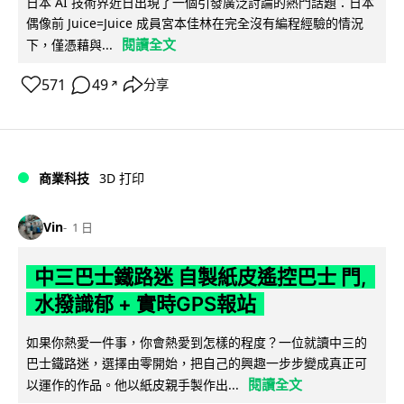
日本 AI 技術界近日出現了一個引發廣泛討論的熱門話題：日本
偶像前 Juice=Juice 成員宮本佳林在完全沒有編程經驗的情況
閱讀全文
下，僅憑藉與...
571
49
分享
↗
商業科技
3D 打印
Vin
1 日
中三巴士鐵路迷 自製紙皮遙控巴士 門,
水撥識郁 + 實時GPS報站
如果你熱愛一件事，你會熱愛到怎樣的程度？一位就讀中三的
巴士鐵路迷，選擇由零開始，把自己的興趣一步步變成真正可
閱讀全文
以運作的作品。他以紙皮親手製作出...