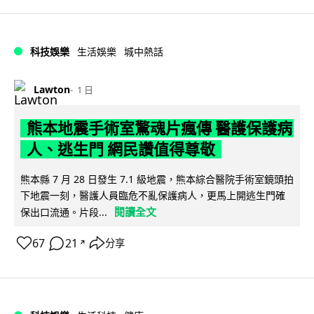
科技娛樂
生活娛樂
城中熱話
Lawton
1 日
熊本地震手術室驚魂片瘋傳 醫護保護病
人、逃生門 網民讚值得尊敬
熊本縣 7 月 28 日發生 7.1 級地震，熊本綜合醫院手術室鏡頭拍
下地震一刻，醫護人員臨危不亂保護病人，更馬上開逃生門確
閱讀全文
保出口流通。片段...
67
21
分享
↗