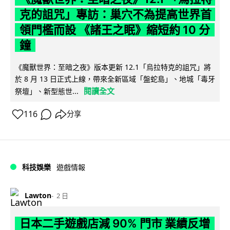
克的詛咒」專訪：巢穴不為提高世界首
領門檻而設 《諸王之眠》縮短約 10 分
鐘
《魔獸世界：至暗之夜》版本更新 12.1「烏拉特克的詛咒」將
於 8 月 13 日正式上線，帶來全新區域「盤蛇島」、地城「毒牙
閱讀全文
祭壇」、新型態世...
116
分享
科技娛樂
遊戲情報
Lawton
2 日
日本二手遊戲店減 90% 門市 業績反增