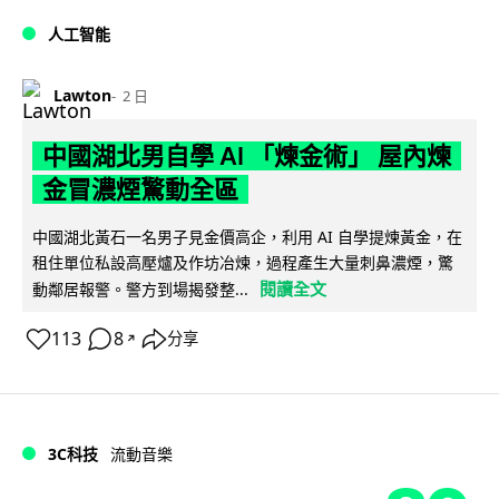
人工智能
Lawton
2 日
中國湖北男自學 AI 「煉金術」 屋內煉
金冒濃煙驚動全區
中國湖北黃石一名男子見金價高企，利用 AI 自學提煉黃金，在
租住單位私設高壓爐及作坊冶煉，過程產生大量刺鼻濃煙，驚
閱讀全文
動鄰居報警。警方到場揭發整...
113
8
分享
↗
3C科技
流動音樂