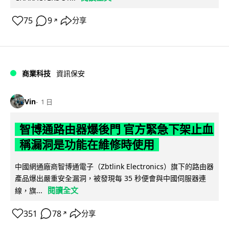
75
9
分享
↗
商業科技
資訊保安
Vin
1 日
智博通路由器爆後門 官方緊急下架止血
稱漏洞是功能在維修時使用
中國網通廠商智博通電子（Zbtlink Electronics）旗下的路由器
產品爆出嚴重安全漏洞，被發現每 35 秒便會與中國伺服器連
閱讀全文
線，旗...
351
78
分享
↗