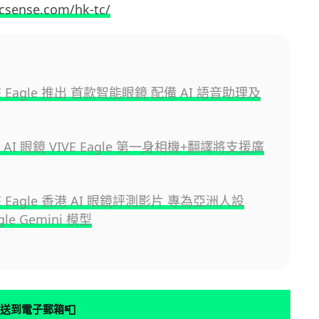
csense.com/hk-tc/
VE Eagle 推出 首款智能眼鏡 配備 AI 語音助理及
 AI 眼鏡 VIVE Eagle 第一身相機+翻譯將支援廣
VE Eagle 香港 AI 眼鏡評測影片 專為亞洲人設
le Gemini 模型
📮
送到電子郵箱