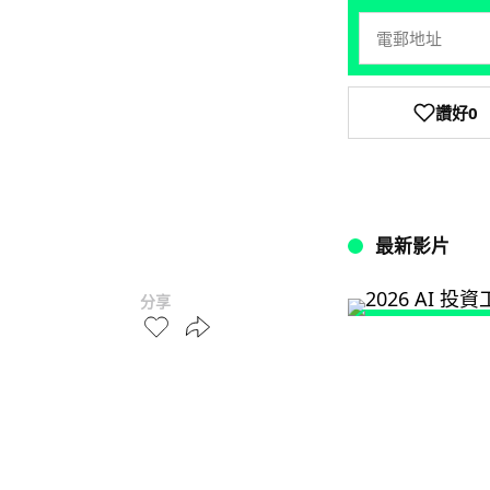
讚好
0
最新影片
分享