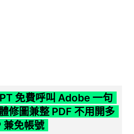
GPT 免費呼叫 Adobe 一句
體修圖兼整 PDF 不用開多
P 兼免帳號