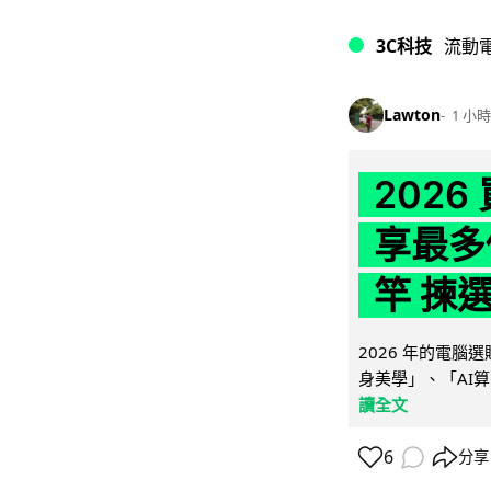
3C科技
流動
Lawton
1 小時
202
享最多
竿 揀
2026 年的電
身美學」、「AI算
讀全文
6
分享