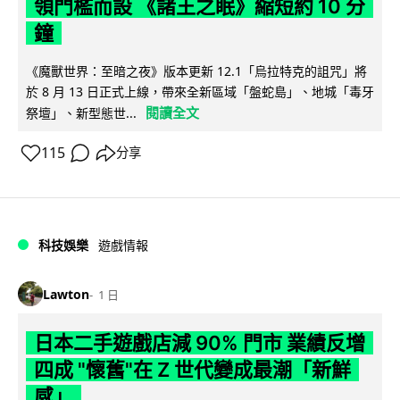
領門檻而設 《諸王之眠》縮短約 10 分
鐘
《魔獸世界：至暗之夜》版本更新 12.1「烏拉特克的詛咒」將
於 8 月 13 日正式上線，帶來全新區域「盤蛇島」、地城「毒牙
閱讀全文
祭壇」、新型態世...
115
分享
科技娛樂
遊戲情報
Lawton
1 日
日本二手遊戲店減 90% 門市 業績反增
四成 "懷舊"在 Z 世代變成最潮「新鮮
感」