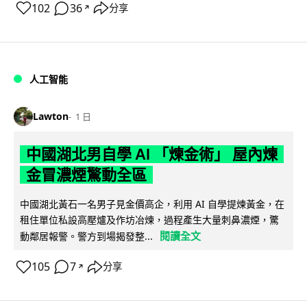
102
36
分享
↗
人工智能
Lawton
1 日
中國湖北男自學 AI 「煉金術」 屋內煉
金冒濃煙驚動全區
中國湖北黃石一名男子見金價高企，利用 AI 自學提煉黃金，在
租住單位私設高壓爐及作坊冶煉，過程產生大量刺鼻濃煙，驚
閱讀全文
動鄰居報警。警方到場揭發整...
105
7
分享
↗