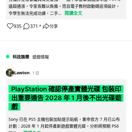
遠超通漲，令家長難以負擔。而且電子教材啟動碼這項設計，
閱讀全文
令學生無法完成功課，二手...
935
371
分享
↗
科技娛樂
遊戲情報
Lawton
1 日
PlayStation 確認停產實體光碟 包裝印
出重要通告 2028 年 1 月後不出光碟遊
戲
Sony 已在 PS5 主機包裝加貼提示貼紙，重申官方 7 月已公布
計劃：2028 年 1 月起停產新遊戲實體光碟。分析師預期 PS6