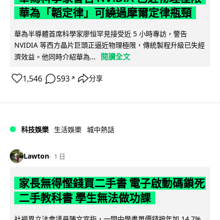
華為「韜定律」可繞過摩爾定律瓶頸
華為半導體首席科學家廖恒罕見接受近 5 小時專訪，警告
NVIDIA 等西方晶片巨頭正逼近物理極限，傳統製程升級已失經
閱讀全文
濟效益。他同時介紹華為...
1,546
593
分享
↗
科技娛樂
生活娛樂
城中熱話
Lawton
1 日
家長無得慳錢買二手書 電子啟動碼鎖死
二手教科書 學生無法做功課
社福界立法會議員陳文宜指，一間中學書單價錢按年加 14.7%