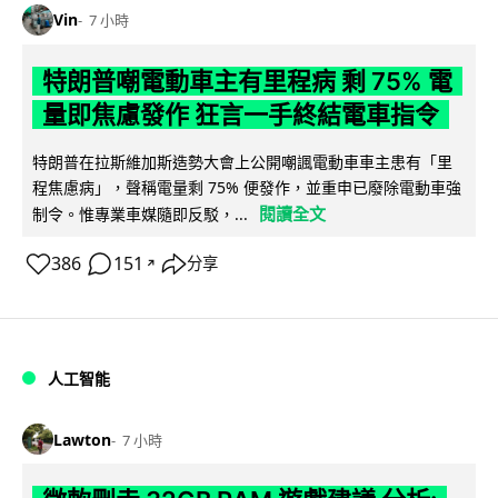
Vin
7 小時
特朗普嘲電動車主有里程病 剩 75% 電
量即焦慮發作 狂言一手終結電車指令
特朗普在拉斯維加斯造勢大會上公開嘲諷電動車車主患有「里
程焦慮病」，聲稱電量剩 75% 便發作，並重申已廢除電動車強
閱讀全文
制令。惟專業車媒隨即反駁，...
386
151
分享
↗
人工智能
Lawton
7 小時