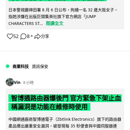
日本警視廳神田署 8 月 6 日公布，拘捕一名 32 歲大阪女子，
指她涉嫌在出版巨頭集英社旗下官方網店「JUMP
閱讀全文
CHARACTERS ST...
52
8
分享
↗
商業科技
資訊保安
Vin
8 小時
智博通路由器爆後門 官方緊急下架止血
稱漏洞是功能在維修時使用
中國網通廠商智博通電子（Zbtlink Electronics）旗下的路由器
產品爆出嚴重安全漏洞，被發現每 35 秒便會與中國伺服器連