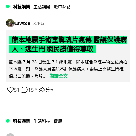
科技娛樂
生活娛樂
城中熱話
Lawton
8 小時
熊本地震手術室驚魂片瘋傳 醫護保護病
人、逃生門 網民讚值得尊敬
熊本縣 7 月 28 日發生 7.1 級地震，熊本綜合醫院手術室鏡頭拍
下地震一刻，醫護人員臨危不亂保護病人，更馬上開逃生門確
閱讀全文
保出口流通。片段...
51
15
分享
↗
科技娛樂
生活科技
健康