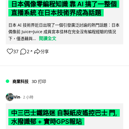
日本偶像零編程知識 靠 AI 搞了一整個
直播系統 在日本技術界成為話題
日本 AI 技術界近日出現了一個引發廣泛討論的熱門話題：日本
偶像前 Juice=Juice 成員宮本佳林在完全沒有編程經驗的情況
閱讀全文
下，僅憑藉與...
37
2
分享
↗
商業科技
3D 打印
Vin
2 小時
中三巴士鐵路迷 自製紙皮遙控巴士 門,
水撥識郁 + 實時GPS報站