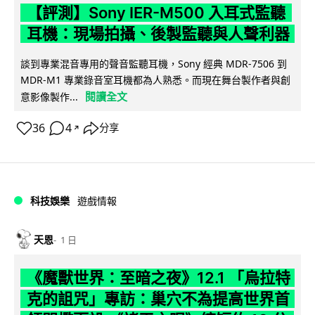
【評測】Sony IER-M500 入耳式監聽
耳機：現場拍攝、後製監聽與人聲利器
談到專業混音專用的聲音監聽耳機，Sony 經典 MDR-7506 到
MDR-M1 專業錄音室耳機都為人熟悉。而現在舞台製作者與創
閱讀全文
意影像製作...
36
4
分享
↗
科技娛樂
遊戲情報
天恩
1 日
《魔獸世界：至暗之夜》12.1 「烏拉特
克的詛咒」專訪：巢穴不為提高世界首