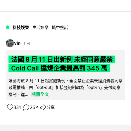
科技娛樂
生活娛樂
城中熱話
Vin
1 日
法國 8 月 11 日出新例 未經同意嚴禁
Cold Call 違規企業最高罰 345 萬
法國將於 8 月 11 日起實施新例，全面禁止企業未經消費者同意
致電推銷，由「opt-out」拒接登記制轉為「opt-in」先徵同意
閱讀全文
機制。違...
331
26
分享
↗