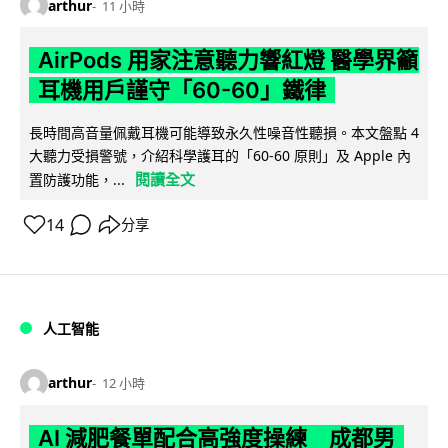
arthur
11 小時
AirPods 用家注意聽力響紅燈 醫學界籲
耳機用戶謹守「60-60」鐵律
長時間高音量佩戴耳機可能導致永久性噪音性聽損。本文盤點 4
大聽力受損警號，介紹科學護耳的「60-60 原則」及 Apple 內
閱讀全文
置防護功能，...
14
分享
人工智能
arthur
12 小時
AI 減肥餐單配合高強度操練 成都男