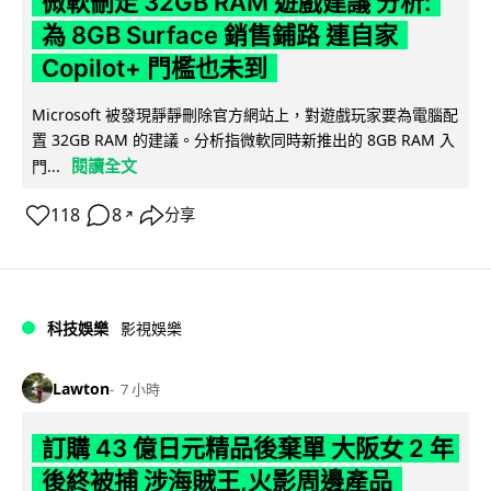
微軟刪走 32GB RAM 遊戲建議 分析:
為 8GB Surface 銷售鋪路 連自家
Copilot+ 門檻也未到
Microsoft 被發現靜靜刪除官方網站上，對遊戲玩家要為電腦配
置 32GB RAM 的建議。分析指微軟同時新推出的 8GB RAM 入
閱讀全文
門...
118
8
分享
↗
科技娛樂
影視娛樂
Lawton
7 小時
訂購 43 億日元精品後棄單 大阪女 2 年
後終被捕 涉海賊王,火影周邊產品