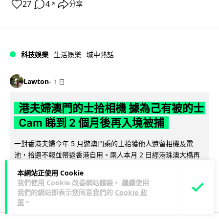
27
4
分享
↗
科技娛樂
生活娛樂
城中熱話
Lawton
1 日
港夫婦澳門的士拾相機 據為己有被的士
Cam 睇到 2 個月後再入境被捕
一對香港夫婦今年 5 月遊澳門乘的士拾獲他人遺留相機及電
池，拾遺不報並帶返香港自用。兩人本月 2 日經港珠澳大橋再
閱讀全文
次入境澳門時，被治安警察局...
本網站正使用 Cookie
我們使用 Cookie 改善網站體驗。 繼續使用
532
75
分享
↗
我們的網站即表示您同意我們的
Cookie 政
策
。