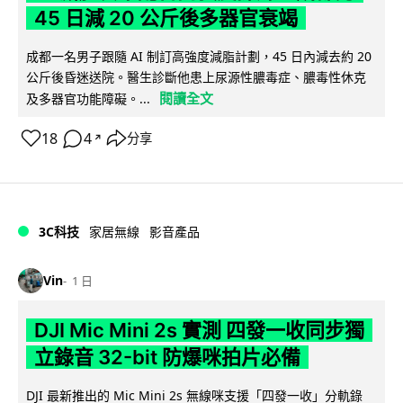
45 日減 20 公斤後多器官衰竭
成都一名男子跟隨 AI 制訂高強度減脂計劃，45 日內減去約 20
公斤後昏迷送院。醫生診斷他患上尿源性膿毒症、膿毒性休克
閱讀全文
及多器官功能障礙。...
18
4
分享
↗
3C科技
家居無線
影音產品
Vin
1 日
DJI Mic Mini 2s 實測 四發一收同步獨
立錄音 32-bit 防爆咪拍片必備
DJI 最新推出的 Mic Mini 2s 無線咪支援「四發一收」分軌錄