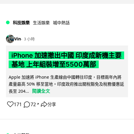
科技娛樂
生活娛樂
城中熱話
Vin
3 小時
iPhone 加速撤出中國 印度成新機主要
基地 上年組裝增至5500萬部
Apple 加速將 iPhone 生產線由中國轉往印度，目標兩年內將
產量最高 50% 移至當地。印度政府推出關稅豁免及稅務優惠延
閱讀全文
長至 204...
171
72
分享
↗