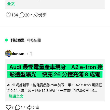
全文
134
20
分享
↗
科技娛樂
科技新聞
duncan
1 日
Audi 最慳電量產車現身 A2 e-tron 迷
彩造型曝光 快充 26 分鐘充滿 8 成電
Audi 呢部新車，能耗竟然係25年前嘅一半。 A2 e-tron 風阻低
至0.24，每百公里只需12.8 kWh，一度電行到7.8公里。6...
閱讀全文
7
1
分享
↗