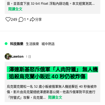
音，並首度下放 32-bit Float 浮點內錄功能。本文經實測其...
閱讀全文
249
1
分享
↗
科技娛樂
生活娛樂
城中熱話
Lawton
1 日
澤連斯基怒斥俄軍「人肉狩獵」 無人機
追殺烏克蘭小販近 40 秒仍被炸傷
烏克蘭克爾松一名 52 歲小販被俄軍無人機追擊近 40 秒後被炸
傷，影片由烏克蘭總統澤連斯基公開。他直斥俄軍對平民進行
閱讀全文
「狩獵式」攻擊，烏克蘭...