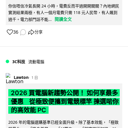
你信唔信冷氣長開 24 小時，電費反而平過開開關關？內地網民
實測結果兩極，有人一個月電費只需 118 元人民幣，有人飆到
閱讀全文
過千。電力部門話不能...
36
分享
3C科技
流動電腦
Lawton
1 日
2026 買電腦新趨勢公開！ 如何享最多
優惠 從極致便攜到電競標竿 揀選啱你
的高效能 PC
2026 年的電腦選購基準已經全面升級。除了基本效能，「極致