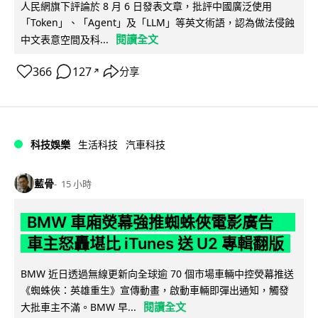
人民網旗下評論於 8 月 6 日發表文章，批評中國廣泛使用
「Token」、「Agent」及「LLM」等英文術語，認為做法侵蝕
閱讀全文
中文表意空間及科...
366
127
分享
↗
科技娛樂
生活科技
汽車科技
藍骨
15 小時
BMW 車廂熒幕強推蜘蛛俠電影廣告
車主怒轟堪比 iTunes 送 U2 專輯翻版
BMW 近日透過無線更新向全球逾 70 個市場車輛中控熒幕推送
《蜘蛛俠：英雄重生》宣傳動畫，啟動車輛即彈出通知，觸發
閱讀全文
大批車主不滿。BMW 早...