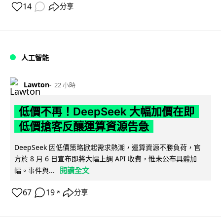
14
分享
人工智能
Lawton
22 小時
低價不再！DeepSeek 大幅加價在即
低價搶客反釀運算資源告急
DeepSeek 因低價策略掀起需求熱潮，運算資源不勝負荷，官
方於 8 月 6 日宣布即將大幅上調 API 收費，惟未公布具體加
閱讀全文
幅。事件與...
67
19
分享
↗