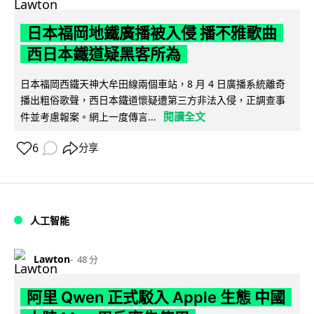
日本福岡地鐵廣播被入侵 播不雅歌曲
西日本鐵道疑黑客所為
日本福岡西鐵天神大牟田線兩個車站，8 月 4 日廣播系統離奇
播出粗俗歌聲，西日本鐵道懷疑遭第三方非法入侵，正調查事
閱讀全文
件並考慮報案。網上一度傳言...
6
分享
人工智能
Lawton
48 分
阿里 Qwen 正式駁入 Apple 生態 中國