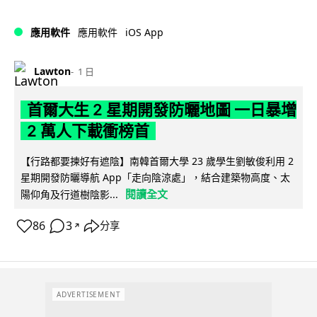
iOS App
應用軟件
應用軟件
Lawton
1 日
首爾大生 2 星期開發防曬地圖 一日暴增
2 萬人下載衝榜首
【行路都要揀好有遮陰】南韓首爾大學 23 歲學生劉敏俊利用 2
星期開發防曬導航 App「走向陰涼處」，結合建築物高度、太
閱讀全文
陽仰角及行道樹陰影...
86
3
分享
↗
ADVERTISEMENT