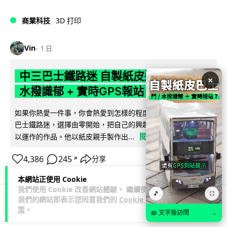
商業科技
3D 打印
Vin
1 日
中三巴士鐵路迷 自製紙皮遙控巴士 門,
×
水撥識郁 + 實時GPS報站
如果你熱愛一件事，你會熱愛到怎樣的程度？一位就讀中三的
巴士鐵路迷，選擇由零開始，把自己的興趣一步步變成真正可
閱讀全文
以運作的作品。他以紙皮親手製作出...
4,386
245
分享
↗
本網站正使用 Cookie
我們使用 Cookie 改善網站體驗。 繼續使用
🎵
⛶
我們的網站即表示您同意我們的
Cookie 政
策
。
科技娛樂
生活娛樂
城中熱話
📖 文字版訪問
→