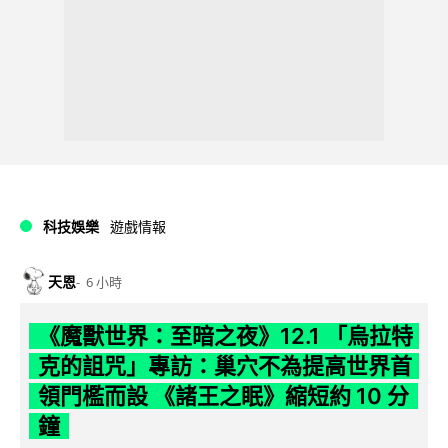
科技娛樂
遊戲情報
天恩
6 小時
《魔獸世界：至暗之夜》12.1 「烏拉特
克的詛咒」專訪：巢穴不為提高世界首
領門檻而設 《諸王之眠》縮短約 10 分
鐘