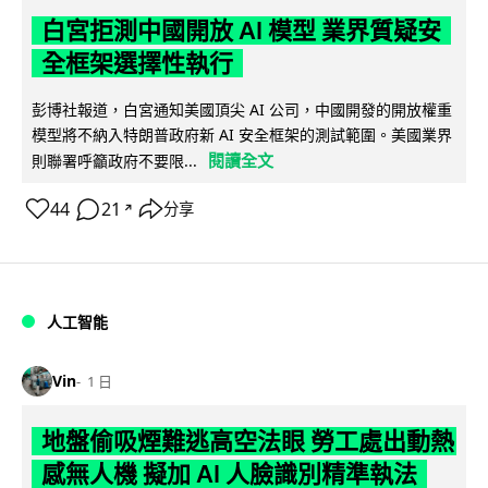
白宮拒測中國開放 AI 模型 業界質疑安
全框架選擇性執行
彭博社報道，白宮通知美國頂尖 AI 公司，中國開發的開放權重
模型將不納入特朗普政府新 AI 安全框架的測試範圍。美國業界
閱讀全文
則聯署呼籲政府不要限...
44
21
分享
↗
人工智能
Vin
1 日
地盤偷吸煙難逃高空法眼 勞工處出動熱
感無人機 擬加 AI 人臉識別精準執法