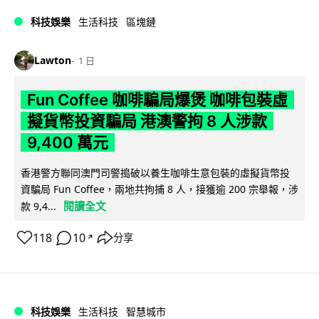
科技娛樂
生活科技
區塊鏈
Lawton
1 日
Fun Coffee 咖啡騙局爆煲 咖啡包裝虛
擬貨幣投資騙局 港澳警拘 8 人涉款
9,400 萬元
香港警方聯同澳門司警搗破以養生咖啡生意包裝的虛擬貨幣投
資騙局 Fun Coffee，兩地共拘捕 8 人，接獲逾 200 宗舉報，涉
閱讀全文
款 9,4...
118
10
分享
↗
科技娛樂
生活科技
智慧城市