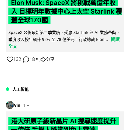
Elon Musk: SpaceX 將挑戰萬億年收
入 目標明年數據中心上太空 Starlink 覆
蓋全球170國
SpaceX 公佈最新第二季業績，受惠 Starlink 與 AI 業務帶動，
閱讀
季度收入按年飆升 92% 至 78 億美元。行政總裁 Elon...
全文
132
18
分享
↗
人工智能
Vin
1 日
港大研原子級新晶片 AI 搜尋速度提升
一億倍 手機人臉識別免上雲端