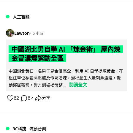
人工智能
Lawton
5 小時
中國湖北男自學 AI 「煉金術」 屋內煉
金冒濃煙驚動全區
中國湖北黃石一名男子見金價高企，利用 AI 自學提煉黃金，在
租住單位私設高壓爐及作坊冶煉，過程產生大量刺鼻濃煙，驚
閱讀全文
動鄰居報警。警方到場揭發整...
62
6
分享
↗
3C科技
流動音樂