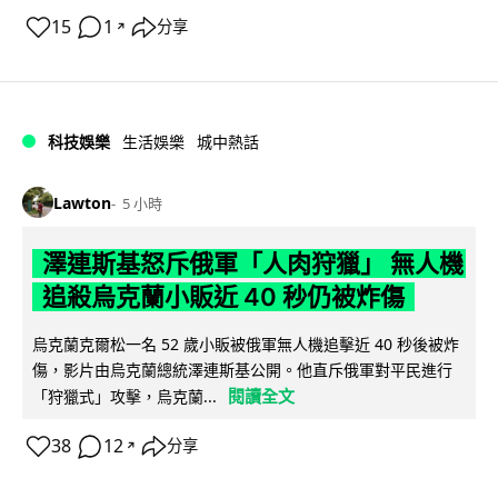
15
1
分享
↗
科技娛樂
生活娛樂
城中熱話
Lawton
5 小時
澤連斯基怒斥俄軍「人肉狩獵」 無人機
追殺烏克蘭小販近 40 秒仍被炸傷
烏克蘭克爾松一名 52 歲小販被俄軍無人機追擊近 40 秒後被炸
傷，影片由烏克蘭總統澤連斯基公開。他直斥俄軍對平民進行
閱讀全文
「狩獵式」攻擊，烏克蘭...
38
12
分享
↗