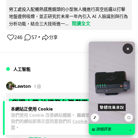
勞工處投入配備熱感應鏡頭的小型無人機進行高空巡邏以打擊
地盤違例吸煙，並正研究於未來一年內引入 AI 人臉識別與行為
閱讀全文
分析功能，結合三大技術進一...
246
57
分享
↗
×
人工智能
Lawton
1 日
貨運火箭 沖繩飛台灣僅需 15 分鐘 Hop
本網站正使用 Cookie
Aero 將 550 磅貨物運送至 725 公里外
我們使用 Cookie 改善網站體驗。 繼續使用
🎵
⛶
我們的網站即表示您同意我們的
Cookie 政
【真正用火箭送貨】美國初創 Hop Aero 公開自動駕駛貨運火
策
。
📖 詳細評測
→
箭，聲稱可在 15 分鐘內將 250 公斤物資投送 750 公里外，並