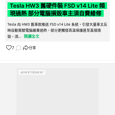
Tesla HW3 舊硬件裝 FSD v14 Lite 頻
現過熱 部分電腦損毀車主須自費維修
Tesla 向 HW3 舊車款推送 FSD v14 Lite 系統，引發大量車主反
映自動駕駛電腦嚴重過熱，部分更觸發高溫保護甚至直接燒
閱讀全文
毀，須...
7
分享
ADVERTISEMENT