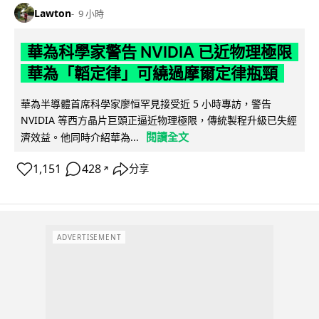
Lawton
9 小時
華為科學家警告 NVIDIA 已近物理極限
華為「韜定律」可繞過摩爾定律瓶頸
華為半導體首席科學家廖恒罕見接受近 5 小時專訪，警告
NVIDIA 等西方晶片巨頭正逼近物理極限，傳統製程升級已失經
閱讀全文
濟效益。他同時介紹華為...
1,151
428
分享
↗
ADVERTISEMENT