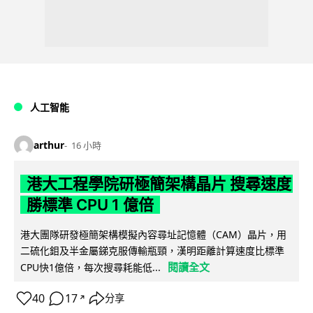
人工智能
arthur
16 小時
港大工程學院研極簡架構晶片 搜尋速度
勝標準 CPU 1 億倍
港大團隊研發極簡架構模擬內容尋址記憶體（CAM）晶片，用
二硫化鉬及半金屬銻克服傳輸瓶頸，漢明距離計算速度比標準
閱讀全文
CPU快1億倍，每次搜尋耗能低...
40
17
分享
↗