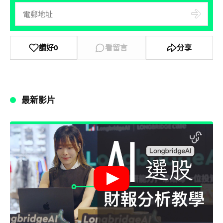
讚好
0
看留言
分享
最新影片