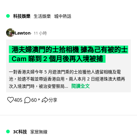
科技娛樂
生活娛樂
城中熱話
Lawton
11 小時
港夫婦澳門的士拾相機 據為己有被的士
Cam 睇到 2 個月後再入境被捕
一對香港夫婦今年 5 月遊澳門乘的士拾獲他人遺留相機及電
池，拾遺不報並帶返香港自用。兩人本月 2 日經港珠澳大橋再
閱讀全文
次入境澳門時，被治安警察局...
405
60
分享
↗
3C科技
家居無線