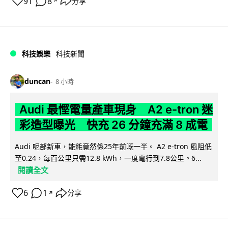
91
8
分享
↗
科技娛樂
科技新聞
duncan
8 小時
Audi 最慳電量產車現身 A2 e-tron 迷
彩造型曝光 快充 26 分鐘充滿 8 成電
Audi 呢部新車，能耗竟然係25年前嘅一半。 A2 e-tron 風阻低
至0.24，每百公里只需12.8 kWh，一度電行到7.8公里。6...
閱讀全文
6
1
分享
↗