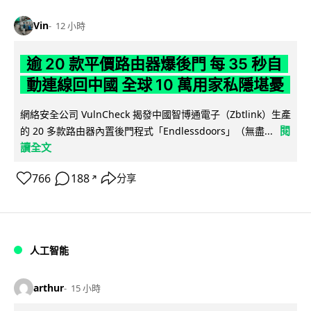
Vin
12 小時
逾 20 款平價路由器爆後門 每 35 秒自
動連線回中國 全球 10 萬用家私隱堪憂
網絡安全公司 VulnCheck 揭發中國智博通電子（Zbtlink）生產
閱
的 20 多款路由器內置後門程式「Endlessdoors」（無盡...
讀全文
766
188
分享
↗
人工智能
arthur
15 小時