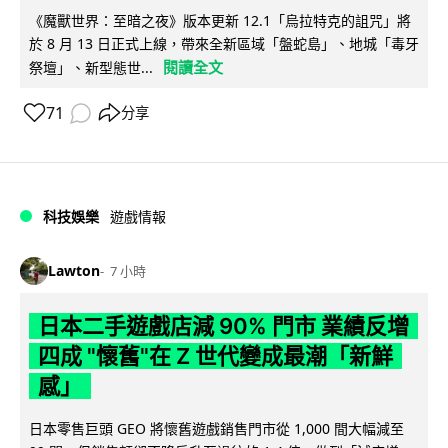
《魔獸世界：至暗之夜》版本更新 12.1「烏拉特克的詛咒」將
於 8 月 13 日正式上線，帶來全新區域「盤蛇島」、地城「毒牙
閱讀全文
祭壇」、新型態世...
71
分享
科技娛樂
遊戲情報
Lawton
7 小時
日本二手遊戲店減 90% 門市 業績反增
四成 "懷舊"在 Z 世代變成最潮「新鮮
感」
日本零售巨頭 GEO 將懷舊遊戲銷售門市從 1,000 間大幅減至