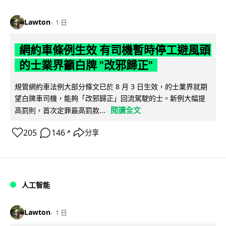
Lawton
1 日
網約車條例生效 有司機暫時停工避風頭
的士業界籲白牌 "改邪歸正"
規管網約車法例大部分條文已於 8 月 3 日生效，的士業界就期
望白牌車司機，能夠「改邪歸正」回流駕駛的士。新例大幅提
閱讀全文
高罰則，首次定罪最高罰款...
205
146
分享
↗
人工智能
Lawton
1 日