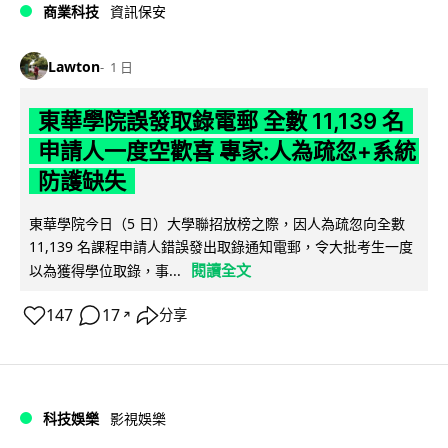
商業科技
資訊保安
Lawton
1 日
東華學院誤發取錄電郵 全數 11,139 名
申請人一度空歡喜 專家:人為疏忽+系統
防護缺失
東華學院今日（5 日）大學聯招放榜之際，因人為疏忽向全數
11,139 名課程申請人錯誤發出取錄通知電郵，令大批考生一度
閱讀全文
以為獲得學位取錄，事...
147
17
分享
↗
科技娛樂
影視娛樂