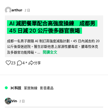
arthur
2 日
AI 減肥餐單配合高強度操練 成都男
45 日減 20 公斤後多器官衰竭
成都一名男子跟隨 AI 制訂高強度減脂計劃，45 日內減去約 20
公斤後昏迷送院。醫生診斷他患上尿源性膿毒症、膿毒性休克
閱讀全文
及多器官功能障礙。...
23
4
分享
↗
3C科技
家居無線
影音產品
Vin
2 日