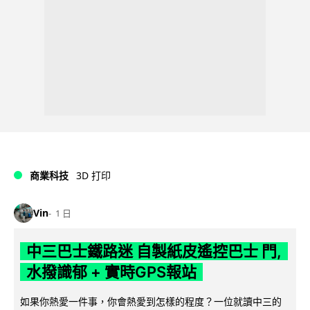
商業科技
3D 打印
Vin
1 日
中三巴士鐵路迷 自製紙皮遙控巴士 門,
水撥識郁 + 實時GPS報站
如果你熱愛一件事，你會熱愛到怎樣的程度？一位就讀中三的