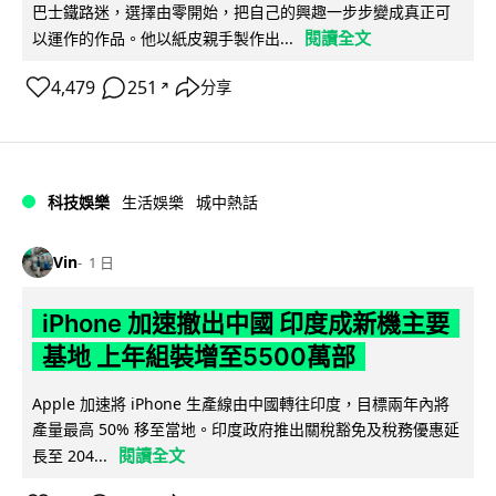
巴士鐵路迷，選擇由零開始，把自己的興趣一步步變成真正可
閱讀全文
以運作的作品。他以紙皮親手製作出...
4,479
251
分享
↗
科技娛樂
生活娛樂
城中熱話
Vin
1 日
iPhone 加速撤出中國 印度成新機主要
基地 上年組裝增至5500萬部
Apple 加速將 iPhone 生產線由中國轉往印度，目標兩年內將
產量最高 50% 移至當地。印度政府推出關稅豁免及稅務優惠延
閱讀全文
長至 204...