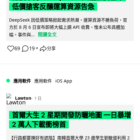
低價搶客反釀運算資源告急
DeepSeek 因低價策略掀起需求熱潮，運算資源不勝負荷，官
方於 8 月 6 日宣布即將大幅上調 API 收費，惟未公布具體加
閱讀全文
幅。事件與...
69
19
分享
↗
iOS App
應用軟件
應用軟件
Lawton
1 日
首爾大生 2 星期開發防曬地圖 一日暴增
2 萬人下載衝榜首
【行路都要揀好有遮陰】南韓首爾大學 23 歲學生劉敏俊利用 2