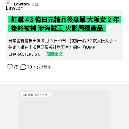
Lawton
2 日
訂購 43 億日元精品後棄單 大阪女 2 年
後終被捕 涉海賊王,火影周邊產品
日本警視廳神田署 8 月 6 日公布，拘捕一名 32 歲大阪女子，
指她涉嫌在出版巨頭集英社旗下官方網店「JUMP
閱讀全文
CHARACTERS ST...
79
10
分享
↗
ADVERTISEMENT