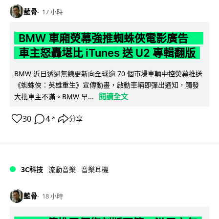
藍骨
17 小時
BMW 車廂熒幕強推蜘蛛俠電影廣告
車主怒轟堪比 iTunes 送 U2 專輯翻版
BMW 近日透過無線更新向全球逾 70 個市場車輛中控熒幕推送
《蜘蛛俠：英雄重生》宣傳動畫，啟動車輛即彈出通知，觸發
閱讀全文
大批車主不滿。BMW 早...
30
4
分享
↗
3C科技
流動音樂
音樂耳機
藍骨
18 小時