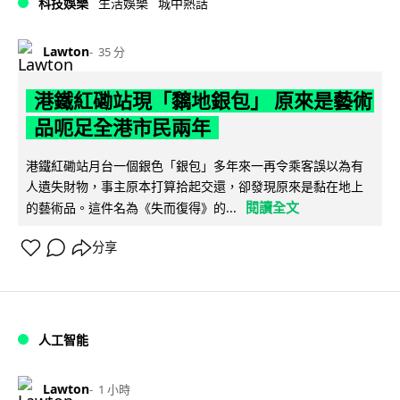
科技娛樂
生活娛樂
城中熱話
Lawton
35 分
港鐵紅磡站現「黐地銀包」 原來是藝術
品呃足全港市民兩年
港鐵紅磡站月台一個銀色「銀包」多年來一再令乘客誤以為有
人遺失財物，事主原本打算拾起交還，卻發現原來是黏在地上
閱讀全文
的藝術品。這件名為《失而復得》的...
分享
人工智能
Lawton
1 小時