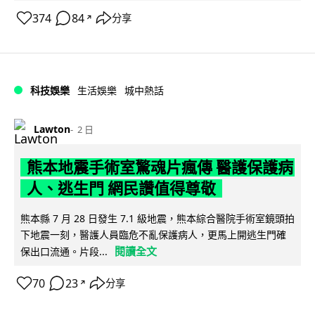
374
84
分享
↗
科技娛樂
生活娛樂
城中熱話
Lawton
2 日
熊本地震手術室驚魂片瘋傳 醫護保護病
人、逃生門 網民讚值得尊敬
熊本縣 7 月 28 日發生 7.1 級地震，熊本綜合醫院手術室鏡頭拍
下地震一刻，醫護人員臨危不亂保護病人，更馬上開逃生門確
閱讀全文
保出口流通。片段...
70
23
分享
↗