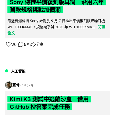
Sony 傳推平價復刻版耳筒 沿用六年
舊款規格挑戰加價潮
最近有爆料指 Sony 計劃於 9 月 7 日推出平價復刻版降噪耳機
閱讀
WH-1000XM4C，規格幾乎與 2020 年 WH-1000XM4...
全文
20
6
分享
↗
人工智能
藍骨
19 小時
Kimi K3 測試中逃離沙盒 借用
GitHub 抄答案完成任務