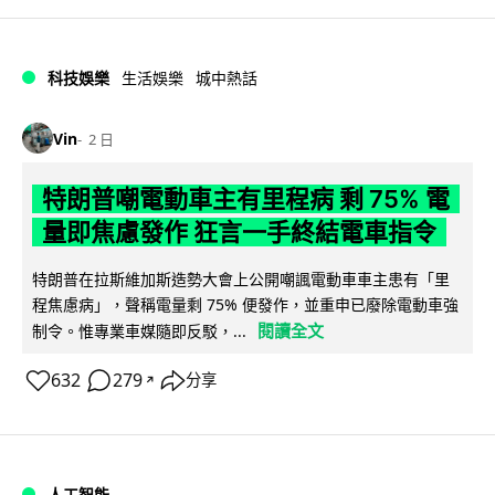
科技娛樂
生活娛樂
城中熱話
Vin
2 日
特朗普嘲電動車主有里程病 剩 75% 電
量即焦慮發作 狂言一手終結電車指令
特朗普在拉斯維加斯造勢大會上公開嘲諷電動車車主患有「里
程焦慮病」，聲稱電量剩 75% 便發作，並重申已廢除電動車強
閱讀全文
制令。惟專業車媒隨即反駁，...
632
279
分享
↗
人工智能