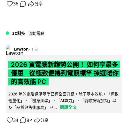
36
分享
3C科技
流動電腦
Lawton
1 日
2026 買電腦新趨勢公開！ 如何享最多
優惠 從極致便攜到電競標竿 揀選啱你
的高效能 PC
2026 年的電腦選購基準已經全面升級。除了基本效能，「極致
輕量化」、「機身美學」、「AI算力」、「前瞻技術加持」以
閱讀全文
及「品質與售後服務」 已...
34
8
分享
↗