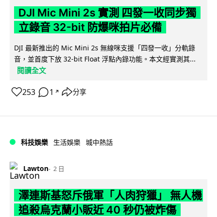
DJI Mic Mini 2s 實測 四發一收同步獨
立錄音 32-bit 防爆咪拍片必備
DJI 最新推出的 Mic Mini 2s 無線咪支援「四發一收」分軌錄
音，並首度下放 32-bit Float 浮點內錄功能。本文經實測其...
閱讀全文
253
1
分享
↗
科技娛樂
生活娛樂
城中熱話
Lawton
2 日
澤連斯基怒斥俄軍「人肉狩獵」 無人機
追殺烏克蘭小販近 40 秒仍被炸傷