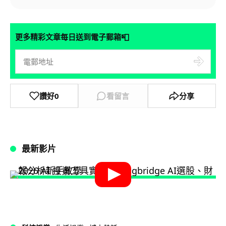
📮
更多精彩文章每日送到電子郵箱
讚好
0
看留言
分享
最新影片