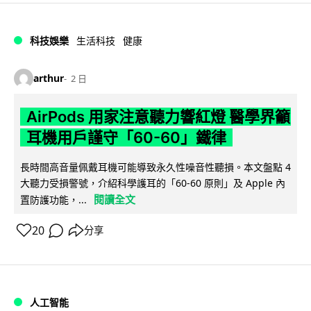
科技娛樂
生活科技
健康
arthur
2 日
AirPods 用家注意聽力響紅燈 醫學界籲
耳機用戶謹守「60-60」鐵律
長時間高音量佩戴耳機可能導致永久性噪音性聽損。本文盤點 4
大聽力受損警號，介紹科學護耳的「60-60 原則」及 Apple 內
閱讀全文
置防護功能，...
20
分享
人工智能