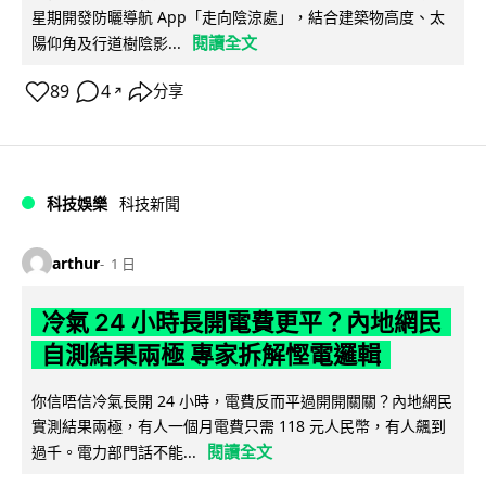
星期開發防曬導航 App「走向陰涼處」，結合建築物高度、太
閱讀全文
陽仰角及行道樹陰影...
89
4
分享
↗
科技娛樂
科技新聞
arthur
1 日
冷氣 24 小時長開電費更平？內地網民
自測結果兩極 專家拆解慳電邏輯
你信唔信冷氣長開 24 小時，電費反而平過開開關關？內地網民
實測結果兩極，有人一個月電費只需 118 元人民幣，有人飆到
閱讀全文
過千。電力部門話不能...