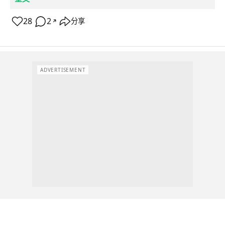
28
2
分享
↗
ADVERTISEMENT