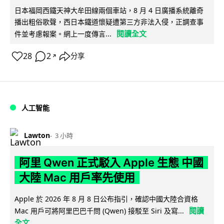
日本福岡西鐵天神大牟田線兩個車站，8 月 4 日廣播系統離奇
播出粗俗歌聲，西日本鐵道懷疑遭第三方非法入侵，正調查事
閱讀全文
件並考慮報案。網上一度傳言...
28
2
分享
↗
人工智能
Lawton
3 小時
阿里 Qwen 正式駁入 Apple 生態 中國
大陸 Mac 用戶率先使用
Apple 於 2026 年 8 月 8 日公布指引，確認中國大陸合資格
閱讀
Mac 用戶可將阿里巴巴千問 (Qwen) 接駁至 Siri 及寫...
全文