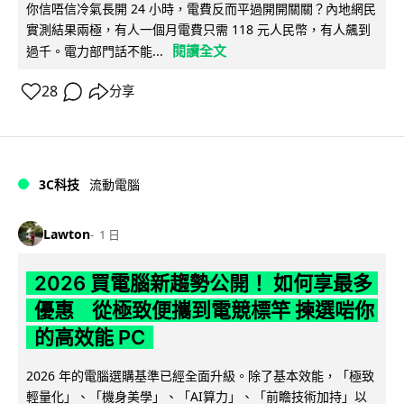
你信唔信冷氣長開 24 小時，電費反而平過開開關關？內地網民
實測結果兩極，有人一個月電費只需 118 元人民幣，有人飆到
閱讀全文
過千。電力部門話不能...
28
分享
3C科技
流動電腦
Lawton
1 日
2026 買電腦新趨勢公開！ 如何享最多
優惠 從極致便攜到電競標竿 揀選啱你
的高效能 PC
2026 年的電腦選購基準已經全面升級。除了基本效能，「極致
輕量化」、「機身美學」、「AI算力」、「前瞻技術加持」以