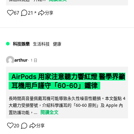
67
21
分享
↗
科技娛樂
生活科技
健康
arthur
1 日
AirPods 用家注意聽力響紅燈 醫學界籲
耳機用戶謹守「60-60」鐵律
長時間高音量佩戴耳機可能導致永久性噪音性聽損。本文盤點 4
大聽力受損警號，介紹科學護耳的「60-60 原則」及 Apple 內
閱讀全文
置防護功能，...
20
分享