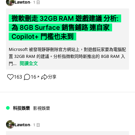
Lawton
1 日
微軟刪走 32GB RAM 遊戲建議 分析:
為 8GB Surface 銷售鋪路 連自家
Copilot+ 門檻也未到
Microsoft 被發現靜靜刪除官方網站上，對遊戲玩家要為電腦配
置 32GB RAM 的建議。分析指微軟同時新推出的 8GB RAM 入
閱讀全文
門...
163
16
分享
↗
科技娛樂
影視娛樂
Lawton
1 日