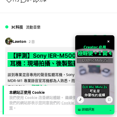
113
8
分享
3C科技
流動音樂
89
×
Lawton
2 日
【評測】Sony IER-M500 入耳式監聽
耳機：現場拍攝、後製監聽與人聲利器
談到專業混音專用的聲音監聽耳機，Sony 經典 MDR-7506 到
MDR-M1 專業錄音室耳機都為人熟悉。而現在舞台製作者與創
閱讀全文
意影像製作...
本網站正使用 Cookie
我們使用 Cookie 改善網站體驗。 繼續使用
39
5
分享
↗
🎵
⛶
我們的網站即表示您同意我們的
Cookie 政
策
。
📖 詳細評測
→