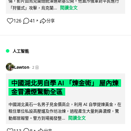
傷，影片由烏克蘭總統澤連斯基公開。他直斥俄軍對平民進行
閱讀全文
「狩獵式」攻擊，烏克蘭...
126
41
分享
↗
人工智能
Lawton
2 日
中國湖北男自學 AI 「煉金術」 屋內煉
金冒濃煙驚動全區
中國湖北黃石一名男子見金價高企，利用 AI 自學提煉黃金，在
租住單位私設高壓爐及作坊冶煉，過程產生大量刺鼻濃煙，驚
閱讀全文
動鄰居報警。警方到場揭發整...
↗