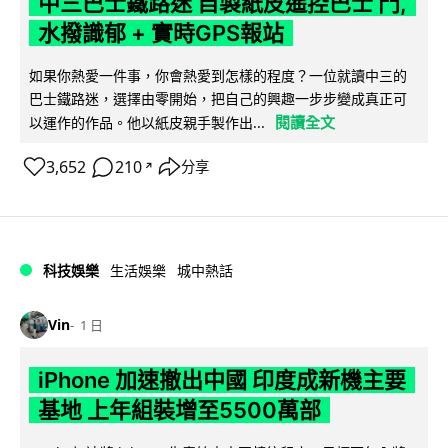
中三巴士鐵路迷 自製紙皮遙控巴士 門,
水撥識郁 + 實時GPS報站
如果你熱愛一件事，你會熱愛到怎樣的程度？一位就讀中三的
巴士鐵路迷，選擇由零開始，把自己的興趣一步步變成真正可
閱讀全文
以運作的作品。他以紙皮親手製作出...
3,652
210
分享
↗
科技娛樂
生活娛樂
城中熱話
Vin
1 日
iPhone 加速撤出中國 印度成新機主要
基地 上年組裝增至5500萬部