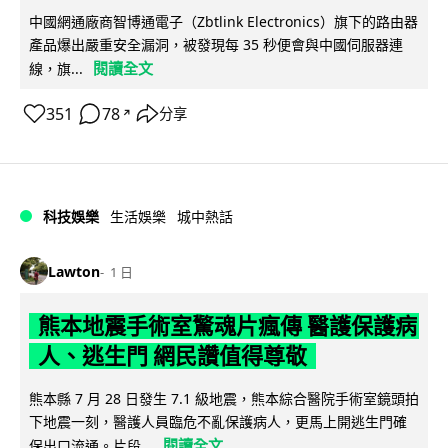
中國網通廠商智博通電子（Zbtlink Electronics）旗下的路由器
產品爆出嚴重安全漏洞，被發現每 35 秒便會與中國伺服器連
閱讀全文
線，旗...
351
78
分享
↗
科技娛樂
生活娛樂
城中熱話
Lawton
1 日
熊本地震手術室驚魂片瘋傳 醫護保護病
人、逃生門 網民讚值得尊敬
熊本縣 7 月 28 日發生 7.1 級地震，熊本綜合醫院手術室鏡頭拍
下地震一刻，醫護人員臨危不亂保護病人，更馬上開逃生門確
閱讀全文
保出口流通。片段...