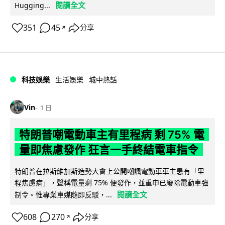
閱讀全文
Hugging...
351
45
分享
↗
科技娛樂
生活娛樂
城中熱話
Vin
1 日
特朗普嘲電動車主有里程病 剩 75% 電
量即焦慮發作 狂言一手終結電車指令
特朗普在拉斯維加斯造勢大會上公開嘲諷電動車車主患有「里
程焦慮病」，聲稱電量剩 75% 便發作，並重申已廢除電動車強
閱讀全文
制令。惟專業車媒隨即反駁，...
608
270
分享
↗