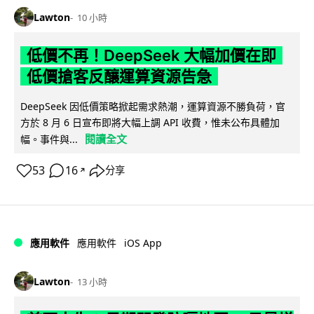
Lawton
10 小時
低價不再！DeepSeek 大幅加價在即
低價搶客反釀運算資源告急
DeepSeek 因低價策略掀起需求熱潮，運算資源不勝負荷，官
方於 8 月 6 日宣布即將大幅上調 API 收費，惟未公布具體加
閱讀全文
幅。事件與...
53
16
分享
↗
iOS App
應用軟件
應用軟件
Lawton
13 小時