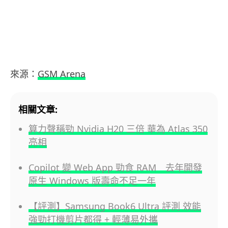
來源：
GSM Arena
相關文章:
算力聲稱勁 Nvidia H20 三倍 華為 Atlas 350
亮相
Copilot 變 Web App 勁食 RAM 去年開發
原生 Windows 版壽命不足一年
【評測】Samsung Book6 Ultra 評測 效能
強勁打機剪片都得 + 輕薄易外攜