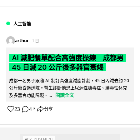
人工智能
arthur
1 日
AI 減肥餐單配合高強度操練 成都男
45 日減 20 公斤後多器官衰竭
成都一名男子跟隨 AI 制訂高強度減脂計劃，45 日內減去約 20
公斤後昏迷送院。醫生診斷他患上尿源性膿毒症、膿毒性休克
閱讀全文
及多器官功能障礙。...
23
4
分享
↗
ADVERTISEMENT