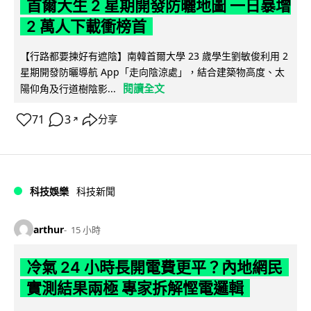
首爾大生 2 星期開發防曬地圖 一日暴增
2 萬人下載衝榜首
【行路都要揀好有遮陰】南韓首爾大學 23 歲學生劉敏俊利用 2
星期開發防曬導航 App「走向陰涼處」，結合建築物高度、太
閱讀全文
陽仰角及行道樹陰影...
71
3
分享
↗
科技娛樂
科技新聞
arthur
15 小時
冷氣 24 小時長開電費更平？內地網民
實測結果兩極 專家拆解慳電邏輯