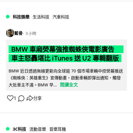
科技娛樂
生活科技
汽車科技
藍骨
3 小時
BMW 車廂熒幕強推蜘蛛俠電影廣告
車主怒轟堪比 iTunes 送 U2 專輯翻版
BMW 近日透過無線更新向全球逾 70 個市場車輛中控熒幕推送
《蜘蛛俠：英雄重生》宣傳動畫，啟動車輛即彈出通知，觸發
閱讀全文
大批車主不滿。BMW 早...
1
分享
3C科技
流動音樂
音樂耳機