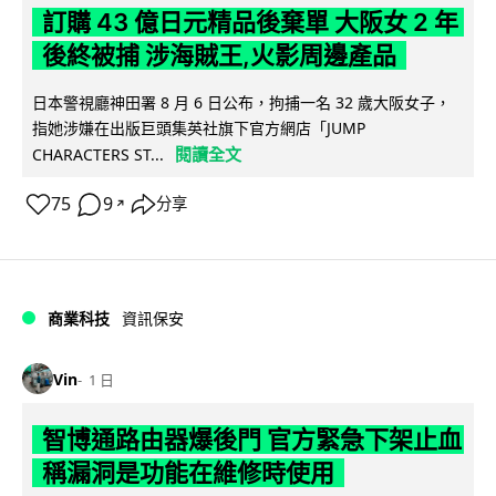
訂購 43 億日元精品後棄單 大阪女 2 年
後終被捕 涉海賊王,火影周邊產品
日本警視廳神田署 8 月 6 日公布，拘捕一名 32 歲大阪女子，
指她涉嫌在出版巨頭集英社旗下官方網店「JUMP
閱讀全文
CHARACTERS ST...
75
9
分享
↗
商業科技
資訊保安
Vin
1 日
智博通路由器爆後門 官方緊急下架止血
稱漏洞是功能在維修時使用