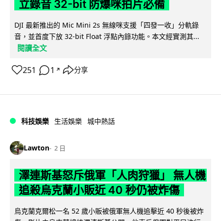
立錄音 32-bit 防爆咪拍片必備
DJI 最新推出的 Mic Mini 2s 無線咪支援「四發一收」分軌錄
音，並首度下放 32-bit Float 浮點內錄功能。本文經實測其...
閱讀全文
251
1
分享
↗
科技娛樂
生活娛樂
城中熱話
Lawton
2 日
澤連斯基怒斥俄軍「人肉狩獵」 無人機
追殺烏克蘭小販近 40 秒仍被炸傷
烏克蘭克爾松一名 52 歲小販被俄軍無人機追擊近 40 秒後被炸