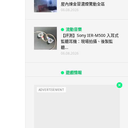
屋內煉金冒濃煙驚動全區
06.08.2026
流動音樂
【評測】Sony IER-M500 入耳式
監聽耳機：現場拍攝、後製監
聽...
06.08.2026
遊戲情報
《魔獸世界：至暗之夜》12.1
「烏拉特克的詛咒」專訪：巢穴
不為提高世...
ADVERTISEMENT
06.08.2026
遊戲情報
日本二手遊戲店減 90% 門市 業
績反增四成 “懷...