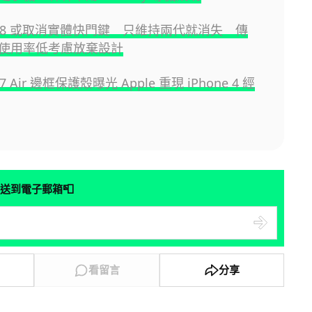
e 18 或取消實體快門鍵 只維持兩代就消失 傳
 因使用率低考慮放棄設計
 17 Air 邊框保護殼曝光 Apple 重現 iPhone 4 經
📮
送到電子郵箱
看留言
分享