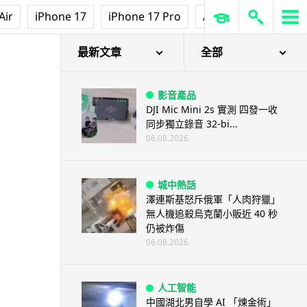
Air
iPhone 17
iPhone 17 Pro
AirPods Pro 3
Ap
最新文章
全部
影音產品
DJI Mic Mini 2s 實測 四發一收
同步獨立錄音 32-bi...
06.08.2026
城中熱話
澤連斯基怒斥俄軍「人肉狩獵」
無人機追殺烏克蘭小販近 40 秒
仍被炸傷
06.08.2026
人工智能
中國湖北男自學 AI 「煉金術」