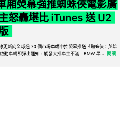
 車廂熒幕強推蜘蛛俠電影廣
怒轟堪比 iTunes 送 U2
版
無線更新向全球逾 70 個市場車輛中控熒幕推送《蜘蛛俠：英雄
啟動車輛即彈出通知，觸發大批車主不滿。BMW 早...
閱讀