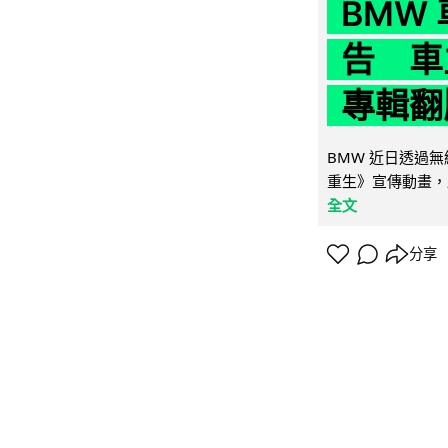
BMW
告 車主
專輯翻
BMW 近日透過
重生》宣傳動畫，
全文
分享