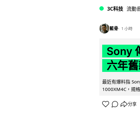
3C科技
流動
藍骨
1 小時
Son
六年舊
最近有爆料指 Son
1000XM4C，規格幾
分享