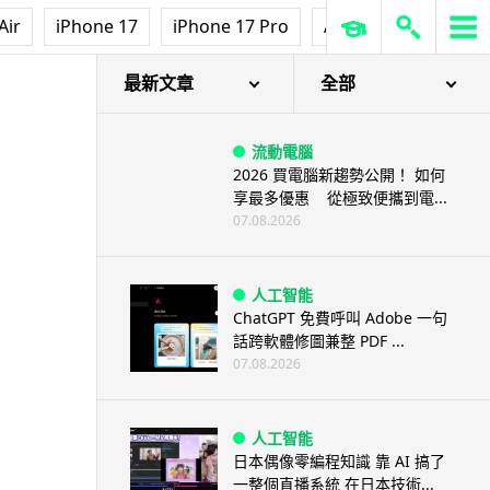
Air
iPhone 17
iPhone 17 Pro
AirPods Pro 3
Ap
最新文章
全部
流動電腦
2026 買電腦新趨勢公開！ 如何
享最多優惠 從極致便攜到電...
07.08.2026
人工智能
ChatGPT 免費呼叫 Adobe 一句
話跨軟體修圖兼整 PDF ...
07.08.2026
人工智能
日本偶像零編程知識 靠 AI 搞了
一整個直播系統 在日本技術...