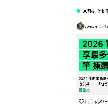
3C科技
流動
Lawton
9 小時
202
享最多
竿 揀
2026 年的電
身美學」、「AI算
讀全文
7
分享