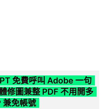
GPT 免費呼叫 Adobe 一句
體修圖兼整 PDF 不用開多
P 兼免帳號