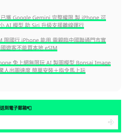
e 已獲 Google Gemini 完整權限 製 iPhone 可
 AI 模型 助 Siri 升級支援離線運行
IM 限國行 iPhone 能用 需親臨中國聯通門市實
國遊客不能買本地 eSIM
one 免上網無限玩 AI 製圖模型 Bonsai Image
2 秒驚人出圖速度 簡單安裝＋指令馬上玩
📮
送到電子郵箱