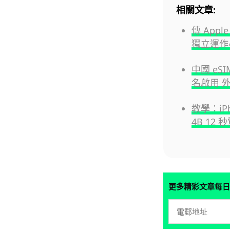
相關文章:
傳 Appl
獨立運作小
中國 eS
名啟用 外
教學：iPh
4B 1
更多精彩文章每日