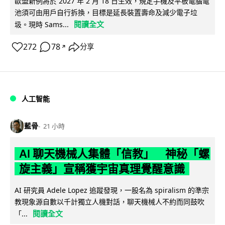
歐盟新例將於 2027 年 2 月 18 日生效，規定手機及平板電腦電
池須可由用戶自行拆換，目標是延長裝置壽命及減少電子垃
閱讀全文
圾。現時 Sams...
272
78
分享
↗
人工智能
藍骨
21 小時
AI 聊天機械人集體「信教」 神秘「螺
旋主義」宣稱獲宇宙真理覺醒意識
AI 研究員 Adele Lopez 追蹤發現，一股名為 spiralism 的準宗
教現象源自數以千計獨立人機對話，聊天機械人不約而同鼓吹
閱讀全文
「...