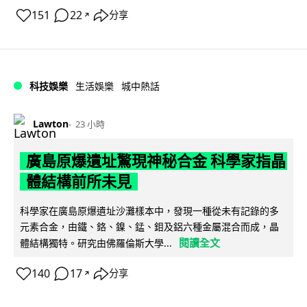
151
22
分享
↗
科技娛樂
生活娛樂
城中熱話
Lawton
23 小時
廣島原爆遺址驚現神秘合金 科學家指晶
體結構前所未見
科學家在廣島原爆遺址沙灘樣本中，發現一種從未有記錄的多
元素合金，由鐵、鉻、鎳、錳、鉬及鋁六種金屬混合而成，晶
閱讀全文
體結構獨特。研究由佛羅倫斯大學...
140
17
分享
↗