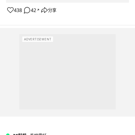
438
42
分享
↗
ADVERTISEMENT