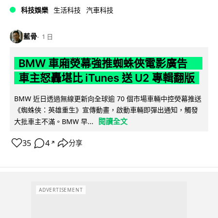
科技娛樂
生活科技
汽車科技
藍骨
1 日
BMW 車廂熒幕強推蜘蛛俠電影廣告
車主怒轟堪比 iTunes 送 U2 專輯翻版
BMW 近日透過無線更新向全球逾 70 個市場車輛中控熒幕推送
《蜘蛛俠：英雄重生》宣傳動畫，啟動車輛即彈出通知，觸發
閱讀全文
大批車主不滿。BMW 早...
35
4
分享
↗
ADVERTISEMENT