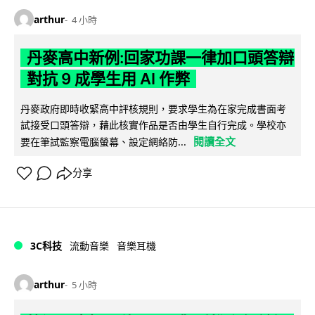
arthur
4 小時
丹麥高中新例:回家功課一律加口頭答辯
對抗 9 成學生用 AI 作弊
丹麥政府即時收緊高中評核規則，要求學生為在家完成書面考
試接受口頭答辯，藉此核實作品是否由學生自行完成。學校亦
閱讀全文
要在筆試監察電腦螢幕、設定網絡防...
分享
3C科技
流動音樂
音樂耳機
arthur
5 小時