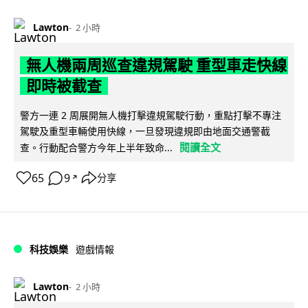
Lawton
2 小時
無人機兩周巡查違規駕駛 重型車走快線
即時被截查
警方一連 2 周展開無人機打擊違規駕駛行動，重點打擊不專注
駕駛及重型車輛使用快線，一旦發現違規即由地面交通警截
閱讀全文
查。行動配合警方今年上半年致命...
65
9
分享
↗
科技娛樂
遊戲情報
Lawton
2 小時