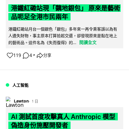
港鐵紅磡站現「黐地銀包」 原來是藝術
品呃足全港市民兩年
港鐵紅磡站月台一個銀色「銀包」多年來一再令乘客誤以為有
人遺失財物，事主原本打算拾起交還，卻發現原來是黏在地上
閱讀全文
的藝術品。這件名為《失而復得》的...
119
4
分享
↗
人工智能
Lawton
1 日
AI 測試首度攻擊真人 Anthropic 模型
偽造身份施壓開發者