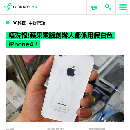
WWDC 2026
GenAI 與雲端科技專區
ERP 與商業 AI
唔洗恨!蘋果電腦創辦人都係用假白色 iPhone4 !
3C科技
手提電話
唔洗恨!蘋果電腦創辦人都係用假白色
iPhone4 !
作者
發佈日期
閱讀時間