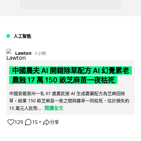
人工智能
Lawton
3 小時
中國農夫 AI 開錯除草配方 AI 幻覺累老
農蝕 17 萬 150 畝芝麻苗一夜枯死
中國安徽滁州一名 67 歲農民按 AI 生成農藥配方為芝麻田除
草，結果 150 畝芝麻苗一夜之間與雜草一同枯死，估計損失約
閱讀全文
15 萬元人民幣...
129
15
分享
↗