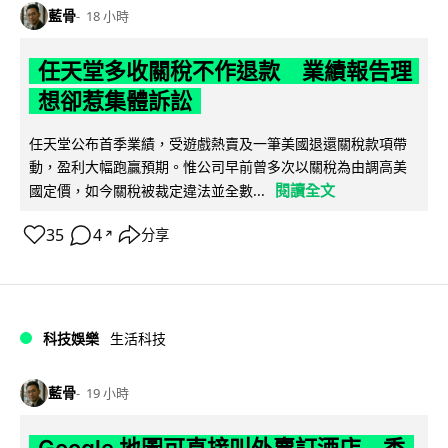
藍骨
18 小時
任天堂多收關稅不作退款 業績報告理
想卻惹集體訴訟
任天堂公布首季業績，受遊戲熱賣及一筆美國退還關稅款項帶
動，盈利大幅跑贏預期。惟公司早前曾多次以關稅為由調高美
閱讀全文
國定價，如今關稅被裁定違法並全數...
35
4
分享
↗
科技娛樂
生活科技
藍骨
19 小時
Google 地圖可直接叫外賣訂酒店 香