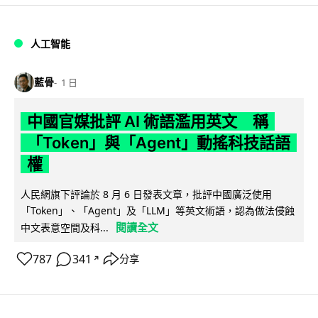
人工智能
藍骨
1 日
中國官媒批評 AI 術語濫用英文 稱
「Token」與「Agent」動搖科技話語
權
人民網旗下評論於 8 月 6 日發表文章，批評中國廣泛使用
「Token」、「Agent」及「LLM」等英文術語，認為做法侵蝕
閱讀全文
中文表意空間及科...
787
341
分享
↗