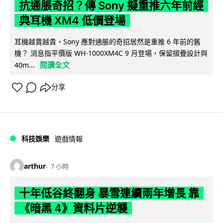
抗通脹奇招？傳 Sony 擬重推六年前經
典耳機 XM4 低價登場
耳機越賣越貴，Sony 應對通脹的奇招居然是重推 6 年前的舊
機？ 消息指平價版 WH-1000XM4C 9 月登場，保留摺疊設計與
閱讀全文
40m...
分享
科技娛樂
遊戲情報
arthur
7 小時
十年低谷終翻身 暴雪連續兩年增長 靠
《暗黑 4》資料片逆襲