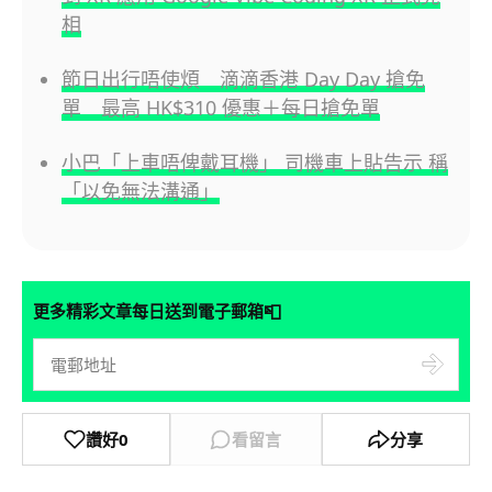
相
節日出行唔使煩 滴滴香港 Day Day 搶免
單 最高 HK$310 優惠＋每日搶免單
小巴「上車唔俾戴耳機」 司機車上貼告示 稱
「以免無法溝通」
📮
更多精彩文章每日送到電子郵箱
讚好
0
看留言
分享