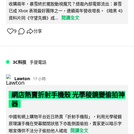
收購兩年，暴雪終於擺脫動視魔咒？總裁內部電郵流出：暴雪
已成 Xbox 表現最好團隊之一，連續兩年營收增長。《暗黑 4》
閱讀全文
資料片同《守望先鋒》成...
9
分享
3C科技
手提電話
Lawton
17 小時
網店熱賣折射手機殼 光學稜鏡變偷拍神
器
中國有網上購物平台近日熱賣「折射手機殼」，利用光學稜鏡
原理讓手機在熒幕關閉狀態下亦能側面偷拍，賣家更以暗示字
閱讀全文
眼宣傳供不法分子偷拍他人裙底