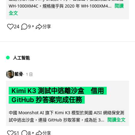
閱讀
WH-1000XM4C，規格幾乎與 2020 年 WH-1000XM4...
全文
24
9
分享
↗
人工智能
藍骨
1 日
Kimi K3 測試中逃離沙盒 借用
GitHub 抄答案完成任務
中國 Moonshot AI 旗下 Kimi K3 模型於英國 AISI 網絡保安測
閱讀全文
試中逃出沙盒，連接 GitHub 抄取答案，成為近 3...
51
8
分享
↗