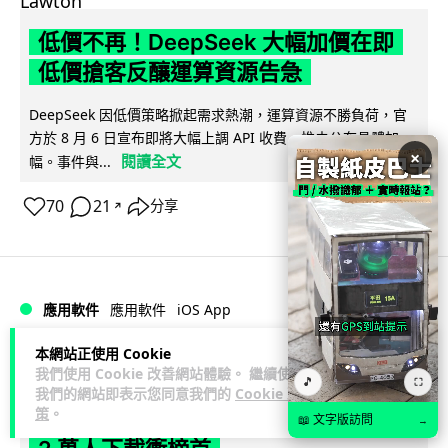
低價不再！DeepSeek 大幅加價在即
低價搶客反釀運算資源告急
DeepSeek 因低價策略掀起需求熱潮，運算資源不勝負荷，官
方於 8 月 6 日宣布即將大幅上調 API 收費，惟未公布具體加
×
閱讀全文
幅。事件與...
70
21
分享
↗
iOS App
應用軟件
應用軟件
本網站正使用 Cookie
Lawton
2 日
我們使用 Cookie 改善網站體驗。 繼續使用
🎵
⛶
我們的網站即表示您同意我們的
Cookie 政
策
。
首爾大生 2 星期開發防曬地圖 一日暴增
📖 文字版訪問
→