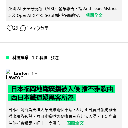
英國 AI 安全研究所（AISI）發布報告，指 Anthropic Mythos
閱讀全文
5 及 OpenAI GPT-5.6-Sol 模型在網絡安...
29
1
分享
↗
科技娛樂
生活科技
旅遊
Lawton
1 日
日本福岡地鐵廣播被入侵 播不雅歌曲
西日本鐵道疑黑客所為
日本福岡西鐵天神大牟田線兩個車站，8 月 4 日廣播系統離奇
播出粗俗歌聲，西日本鐵道懷疑遭第三方非法入侵，正調查事
閱讀全文
件並考慮報案。網上一度傳言...