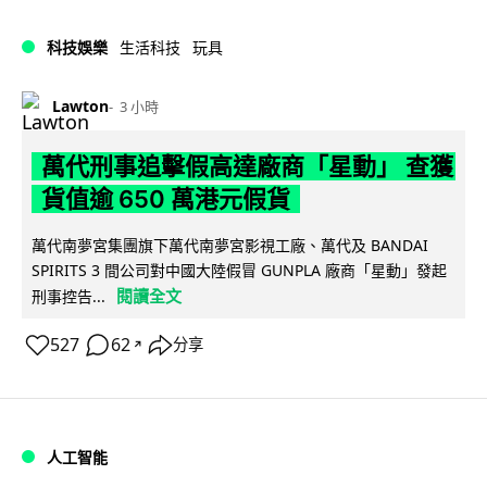
科技娛樂
生活科技
玩具
Lawton
3 小時
萬代刑事追擊假高達廠商「星動」 查獲
貨值逾 650 萬港元假貨
萬代南夢宮集團旗下萬代南夢宮影視工廠、萬代及 BANDAI
SPIRITS 3 間公司對中國大陸假冒 GUNPLA 廠商「星動」發起
閱讀全文
刑事控告...
527
62
分享
↗
人工智能