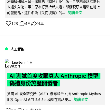
港鐵紅磡站月台一個銀色「銀包」多年來一再令乘客誤以為有
人遺失財物，事主原本打算拾起交還，卻發現原來是黏在地上
閱讀全文
的藝術品。這件名為《失而復得》的...
123
4
分享
↗
人工智能
Lawton
1 日
AI 測試首度攻擊真人 Anthropic 模型
偽造身份施壓開發者
英國 AI 安全研究所（AISI）發布報告，指 Anthropic Mythos
閱讀全文
5 及 OpenAI GPT-5.6-Sol 模型在網絡安...