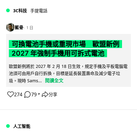
3C科技
手提電話
藍骨
1 日
可換電池手機或重現市場 歐盟新例
2027 年強制手機用可拆式電池
歐盟新例將於 2027 年 2 月 18 日生效，規定手機及平板電腦電
池須可由用戶自行拆換，目標是延長裝置壽命及減少電子垃
閱讀全文
圾。現時 Sams...
274
79
分享
↗
人工智能