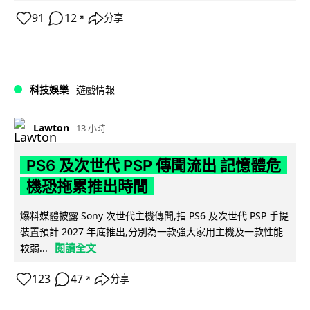
91
12
分享
↗
科技娛樂
遊戲情報
Lawton
13 小時
PS6 及次世代 PSP 傳聞流出 記憶體危
機恐拖累推出時間
爆料媒體披露 Sony 次世代主機傳聞,指 PS6 及次世代 PSP 手提
裝置預計 2027 年底推出,分別為一款強大家用主機及一款性能
閱讀全文
較弱...
123
47
分享
↗