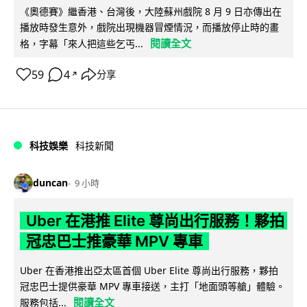
《奧德賽》繼香港、台灣後，大陸蘇州戲院 8 月 9 日亦傳出在
播放時發生意外，戲院出現機器冒煙情況，而播放停止時的畫
閱讀全文
格，字幕「來人把這些乞丐...
59
4
分享
↗
科技娛樂
科技新聞
duncan
9 小時
Uber 在港推 Elite 尊尚出行服務！夥拍
冠忠巴士推豪華 MPV 專車
Uber 在香港推出亞太區首個 Uber Elite 尊尚出行服務，夥拍
冠忠巴士提供豪華 MPV 專車接送，主打「地面頭等艙」體驗。
閱讀全文
服務包括...