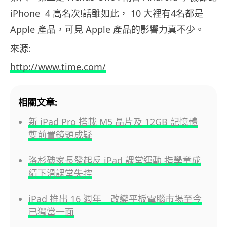
iPhone 4 高名次!話雖如此， 10 大裡有4名都是
Apple 產品，可見 Apple 產品的影響力真不少。
來源:
http://www.time.com/
相關文章:
新 iPad Pro 搭載 M5 晶片及 12GB 記憶體
雙前置鏡頭成疑
洛杉磯家長發起反 iPad 課堂運動 指學童成
績下滑課堂失控
iPad 推出 16 週年 改變平板電腦市場至今
已獨當一面