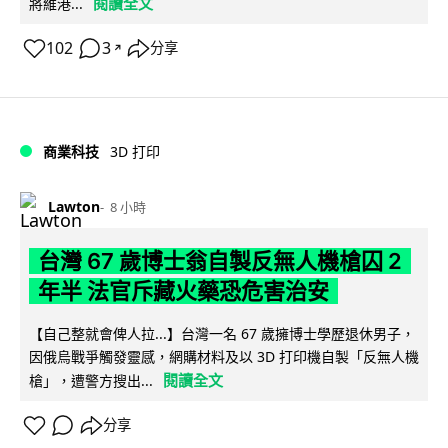
閱讀全文
將維港...
102
3
分享
↗
商業科技
3D 打印
Lawton
8 小時
台灣 67 歲博士翁自製反無人機槍囚 2
年半 法官斥藏火藥恐危害治安
【自己整就會俾人拉...】台灣一名 67 歲擁博士學歷退休男子，
因俄烏戰爭觸發靈感，網購材料及以 3D 打印機自製「反無人機
閱讀全文
槍」，遭警方搜出...
分享