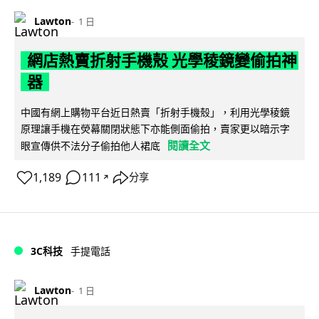
Lawton
1 日
網店熱賣折射手機殼 光學稜鏡變偷拍神
器
中國有網上購物平台近日熱賣「折射手機殼」，利用光學稜鏡
原理讓手機在熒幕關閉狀態下亦能側面偷拍，賣家更以暗示字
閱讀全文
眼宣傳供不法分子偷拍他人裙底
1,189
111
分享
↗
3C科技
手提電話
Lawton
1 日