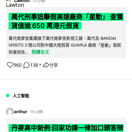
Lawton
13 小時
萬代刑事追擊假高達廠商「星動」 查獲
貨值逾 650 萬港元假貨
萬代南夢宮集團旗下萬代南夢宮影視工廠、萬代及 BANDAI
SPIRITS 3 間公司對中國大陸假冒 GUNPLA 廠商「星動」發起
閱讀全文
刑事控告...
960
138
分享
↗
人工智能
arthur
15 小時
丹麥高中新例:回家功課一律加口頭答辯