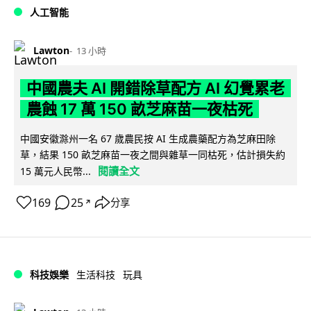
人工智能
Lawton
13 小時
中國農夫 AI 開錯除草配方 AI 幻覺累老
農蝕 17 萬 150 畝芝麻苗一夜枯死
中國安徽滁州一名 67 歲農民按 AI 生成農藥配方為芝麻田除
草，結果 150 畝芝麻苗一夜之間與雜草一同枯死，估計損失約
閱讀全文
15 萬元人民幣...
169
25
分享
↗
科技娛樂
生活科技
玩具