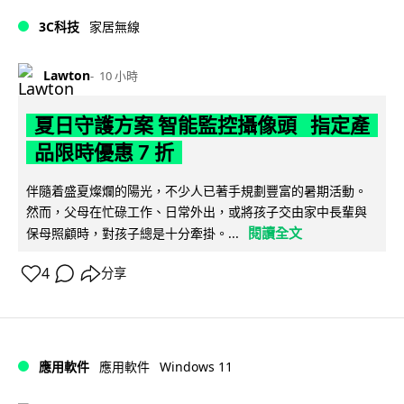
3C科技
家居無線
Lawton
10 小時
夏日守護方案 智能監控攝像頭 指定產
品限時優惠 7 折
伴隨着盛夏燦爛的陽光，不少人已著手規劃豐富的暑期活動。
然而，父母在忙碌工作、日常外出，或將孩子交由家中長輩與
閱讀全文
保母照顧時，對孩子總是十分牽掛。...
4
分享
Windows 11
應用軟件
應用軟件