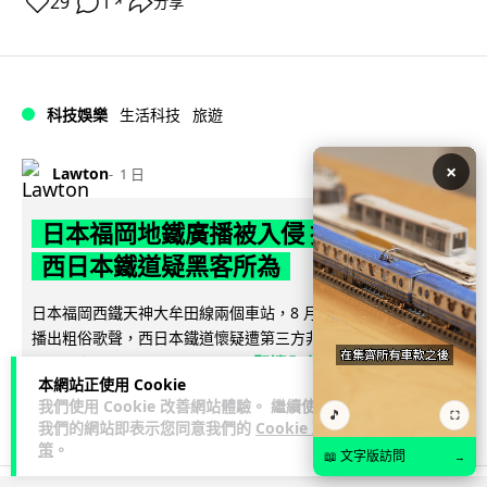
29
1
分享
↗
科技娛樂
生活科技
旅遊
×
Lawton
1 日
日本福岡地鐵廣播被入侵 播不雅歌曲
西日本鐵道疑黑客所為
日本福岡西鐵天神大牟田線兩個車站，8 月 4 日廣播系統離奇
播出粗俗歌聲，西日本鐵道懷疑遭第三方非法入侵，正調查事
閱讀全文
件並考慮報案。網上一度傳言...
本網站正使用 Cookie
我們使用 Cookie 改善網站體驗。 繼續使用
40
2
分享
↗
🎵
⛶
我們的網站即表示您同意我們的
Cookie 政
策
。
📖 文字版訪問
→