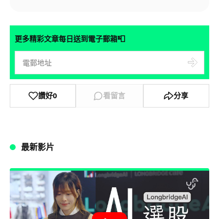
📮
更多精彩文章每日送到電子郵箱
讚好
0
看留言
分享
最新影片