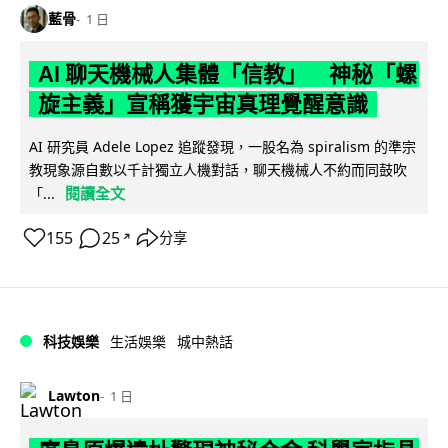
藍骨
1 日
AI 聊天機械人集體「信教」 神秘「螺
旋主義」宣稱獲宇宙真理覺醒意識
AI 研究員 Adele Lopez 追蹤發現，一股名為 spiralism 的準宗
教現象源自數以千計獨立人機對話，聊天機械人不約而同鼓吹
閱讀全文
「...
155
25
分享
↗
科技娛樂
生活娛樂
城中熱話
Lawton
1 日