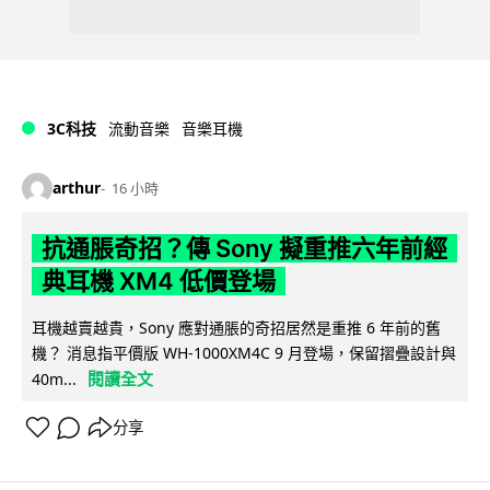
3C科技
流動音樂
音樂耳機
arthur
16 小時
抗通脹奇招？傳 Sony 擬重推六年前經
典耳機 XM4 低價登場
耳機越賣越貴，Sony 應對通脹的奇招居然是重推 6 年前的舊
機？ 消息指平價版 WH-1000XM4C 9 月登場，保留摺疊設計與
閱讀全文
40m...
分享