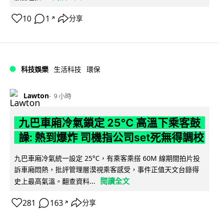
10
1
分享
↗
科技娛樂
生活科技
環保
Lawton
9 小時
九巴車廂冷氣鎖定 25°C 高溫下乘客鼓
譟: 熱到爆炸 司機指公司set死無得調校
九巴車廂冷氣統一設定 25°C，有乘客乘搭 60M 線期間拍片投
訴車廂悶熱，批評管理層漠視乘客感受，事件正值天文台錄得
閱讀全文
史上最高氣溫。翻查資料...
281
163
分享
↗