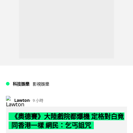
科技娛樂
影視娛樂
Lawton
9 小時
《奧德賽》大陸戲院都爆機 定格對白竟
同香港一樣 網民：乞丐詛咒