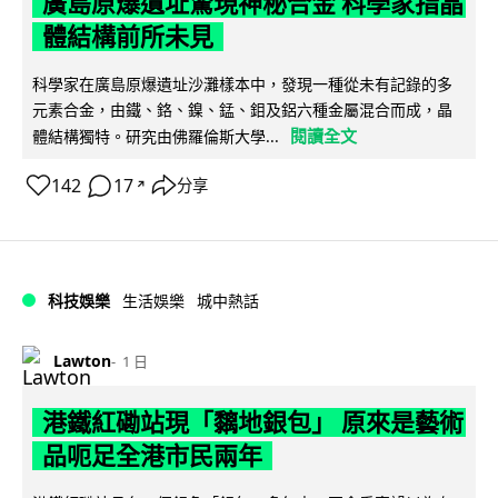
廣島原爆遺址驚現神秘合金 科學家指晶
體結構前所未見
科學家在廣島原爆遺址沙灘樣本中，發現一種從未有記錄的多
元素合金，由鐵、鉻、鎳、錳、鉬及鋁六種金屬混合而成，晶
閱讀全文
體結構獨特。研究由佛羅倫斯大學...
142
17
分享
↗
科技娛樂
生活娛樂
城中熱話
Lawton
1 日
港鐵紅磡站現「黐地銀包」 原來是藝術
品呃足全港市民兩年