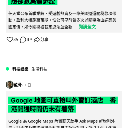
想卻惹集體訴訟
任天堂公布首季業績，受遊戲熱賣及一筆美國退還關稅款項帶
動，盈利大幅跑贏預期。惟公司早前曾多次以關稅為由調高美
閱讀全文
國定價，如今關稅被裁定違法並全數...
35
4
分享
↗
科技娛樂
生活科技
藍骨
1 日
Google 地圖可直接叫外賣訂酒店 香
港開通時間仍未有着落
Google 為 Google Maps 內置聊天助手 Ask Maps 新增叫外
賣、訂酒店及查詢現場活動等自主執行功能，並引入個人化推