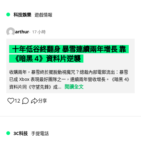
科技娛樂
遊戲情報
arthur
17 小時
十年低谷終翻身 暴雪連續兩年增長 靠
《暗黑 4》資料片逆襲
收購兩年，暴雪終於擺脫動視魔咒？總裁內部電郵流出：暴雪
已成 Xbox 表現最好團隊之一，連續兩年營收增長。《暗黑 4》
閱讀全文
資料片同《守望先鋒》成...
12
分享
3C科技
手提電話