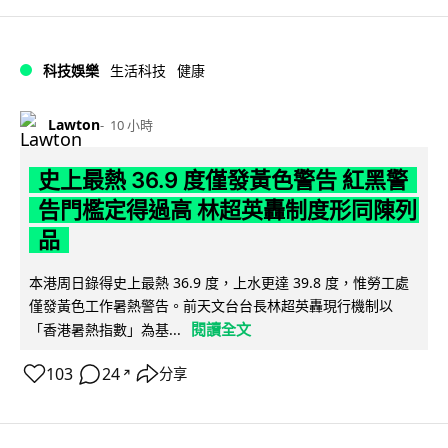
科技娛樂
生活科技
健康
Lawton
10 小時
史上最熱 36.9 度僅發黃色警告 紅黑警
告門檻定得過高 林超英轟制度形同陳列
品
本港周日錄得史上最熱 36.9 度，上水更達 39.8 度，惟勞工處
僅發黃色工作暑熱警告。前天文台台長林超英轟現行機制以
閱讀全文
「香港暑熱指數」為基...
103
24
分享
↗