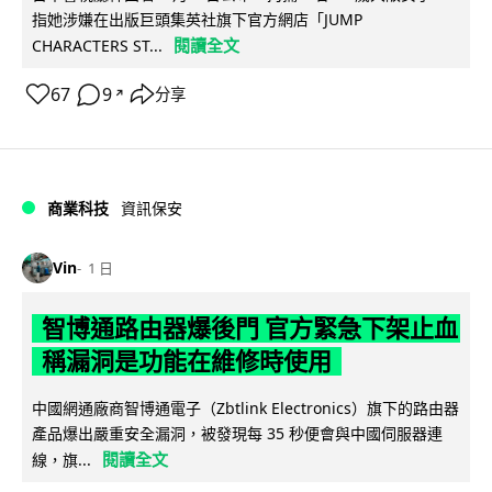
指她涉嫌在出版巨頭集英社旗下官方網店「JUMP
閱讀全文
CHARACTERS ST...
67
9
分享
↗
商業科技
資訊保安
Vin
1 日
智博通路由器爆後門 官方緊急下架止血
稱漏洞是功能在維修時使用
中國網通廠商智博通電子（Zbtlink Electronics）旗下的路由器
產品爆出嚴重安全漏洞，被發現每 35 秒便會與中國伺服器連
閱讀全文
線，旗...