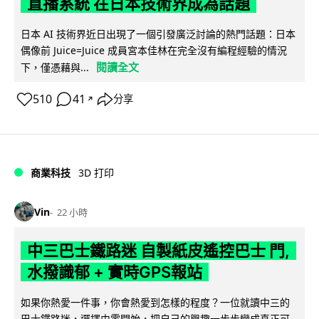
直播系統 在日本技術界成為話題
日本 AI 技術界近日出現了一個引發廣泛討論的熱門話題：日本
偶像前 Juice=Juice 成員宮本佳林在完全沒有編程經驗的情況
閱讀全文
下，僅憑藉與...
510
41
分享
↗
商業科技
3D 打印
Vin
22 小時
中三巴士鐵路迷 自製紙皮遙控巴士 門,
水撥識郁 + 實時GPS報站
如果你熱愛一件事，你會熱愛到怎樣的程度？一位就讀中三的
巴士鐵路迷，選擇由零開始，把自己的興趣一步步變成真正可