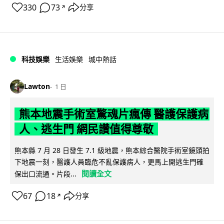
330
73
分享
↗
科技娛樂
生活娛樂
城中熱話
Lawton
1 日
熊本地震手術室驚魂片瘋傳 醫護保護病
人、逃生門 網民讚值得尊敬
熊本縣 7 月 28 日發生 7.1 級地震，熊本綜合醫院手術室鏡頭拍
下地震一刻，醫護人員臨危不亂保護病人，更馬上開逃生門確
閱讀全文
保出口流通。片段...
67
18
分享
↗