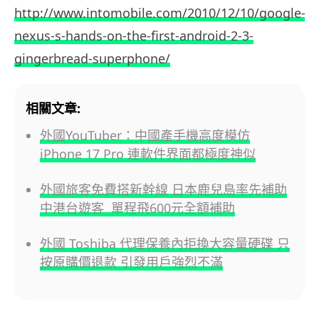
http://www.intomobile.com/2010/12/10/google-
nexus-s-hands-on-the-first-android-2-3-
gingerbread-superphone/
相關文章:
外國YouTuber：中國產手機高度模仿
iPhone 17 Pro 連軟件界面都極度神似
外國旅客免費搭新幹線 日本鹿兒島率先補助
中港台遊客 單程飛600元全額補助
外國 Toshiba 代理保養內拒換大容量硬碟 只
按原購價退款 引發用戶強烈不滿