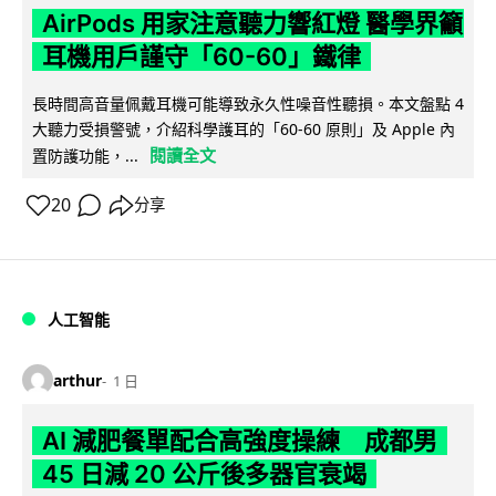
AirPods 用家注意聽力響紅燈 醫學界籲
耳機用戶謹守「60-60」鐵律
長時間高音量佩戴耳機可能導致永久性噪音性聽損。本文盤點 4
大聽力受損警號，介紹科學護耳的「60-60 原則」及 Apple 內
閱讀全文
置防護功能，...
20
分享
人工智能
arthur
1 日
AI 減肥餐單配合高強度操練 成都男
45 日減 20 公斤後多器官衰竭