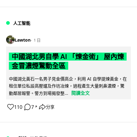
人工智能
Lawton
1 日
中國湖北男自學 AI 「煉金術」 屋內煉
金冒濃煙驚動全區
中國湖北黃石一名男子見金價高企，利用 AI 自學提煉黃金，在
租住單位私設高壓爐及作坊冶煉，過程產生大量刺鼻濃煙，驚
閱讀全文
動鄰居報警。警方到場揭發整...
110
7
分享
↗