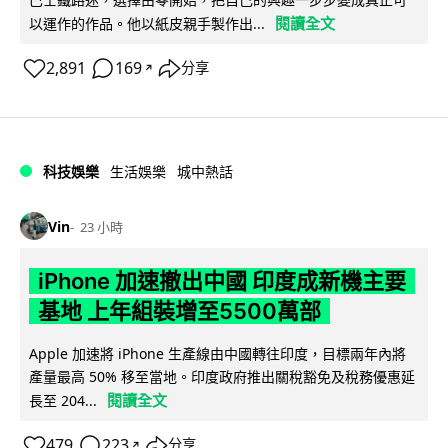
閱讀全文
以運作的作品。他以紙皮親手製作出...
2,891
169
分享
↗
科技娛樂
生活娛樂
城中熱話
Vin
23 小時
iPhone 加速撤出中國 印度成新機主要
基地 上年組裝增至5500萬部
Apple 加速將 iPhone 生產線由中國轉往印度，目標兩年內將
產量最高 50% 移至當地。印度政府推出關稅豁免及稅務優惠延
閱讀全文
長至 204...
479
223
分享
↗