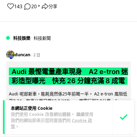
143
20
分享
↗
科技娛樂
科技新聞
duncan
2 日
Audi 最慳電量產車現身 A2 e-tron 迷
彩造型曝光 快充 26 分鐘充滿 8 成電
Audi 呢部新車，能耗竟然係25年前嘅一半。 A2 e-tron 風阻低
至0.24，每百公里只需12.8 kWh，一度電行到7.8公里。6...
閱讀全文
本網站正使用 Cookie
我們使用 Cookie 改善網站體驗。 繼續使用
我們的網站即表示您同意我們的
Cookie 政
7
1
分享
↗
策
。