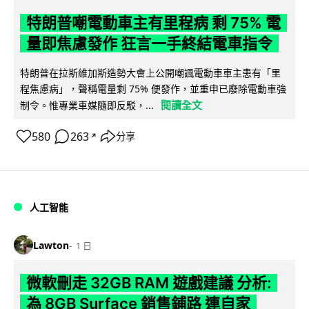
特朗普嘲電動車主有里程病 剩 75% 電
量即焦慮發作 狂言一手終結電車指令
特朗普在拉斯維加斯造勢大會上公開嘲諷電動車車主患有「里
程焦慮病」，聲稱電量剩 75% 便發作，並重申已廢除電動車強
閱讀全文
制令。惟專業車媒隨即反駁，...
580
263
分享
↗
人工智能
Lawton
1 日
微軟刪走 32GB RAM 遊戲建議 分析:
為 8GB Surface 銷售鋪路 連自家