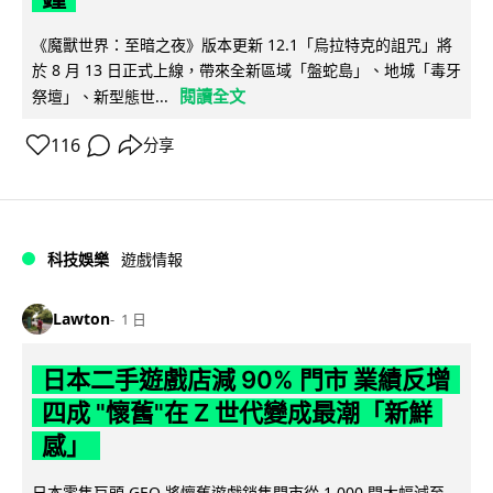
《魔獸世界：至暗之夜》版本更新 12.1「烏拉特克的詛咒」將
於 8 月 13 日正式上線，帶來全新區域「盤蛇島」、地城「毒牙
閱讀全文
祭壇」、新型態世...
116
分享
科技娛樂
遊戲情報
Lawton
1 日
日本二手遊戲店減 90% 門市 業績反增
四成 "懷舊"在 Z 世代變成最潮「新鮮
感」
日本零售巨頭 GEO 將懷舊遊戲銷售門市從 1,000 間大幅減至