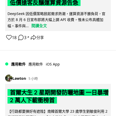
低價搶客反釀運算資源告急
DeepSeek 因低價策略掀起需求熱潮，運算資源不勝負荷，官
方於 8 月 6 日宣布即將大幅上調 API 收費，惟未公布具體加
閱讀全文
幅。事件與...
18
3
分享
↗
iOS App
應用軟件
應用軟件
Lawton
5 小時
首爾大生 2 星期開發防曬地圖 一日暴增
2 萬人下載衝榜首
【行路都要揀好有遮陰】南韓首爾大學 23 歲學生劉敏俊利用 2