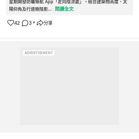
星期開發防曬導航 App「走向陰涼處」，結合建築物高度、太
閱讀全文
陽仰角及行道樹陰影...
42
3
分享
↗
ADVERTISEMENT