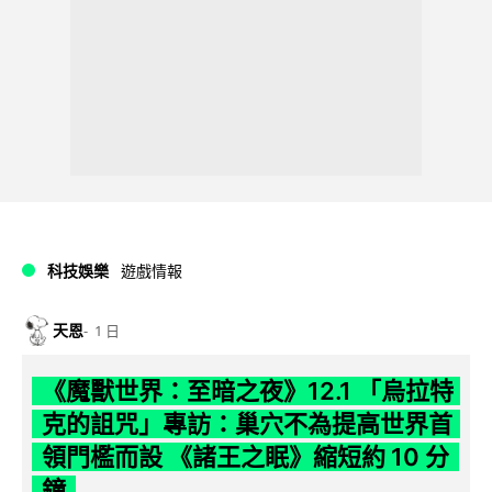
科技娛樂
遊戲情報
天恩
1 日
《魔獸世界：至暗之夜》12.1 「烏拉特
克的詛咒」專訪：巢穴不為提高世界首
領門檻而設 《諸王之眠》縮短約 10 分
鐘