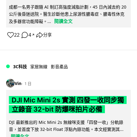
成都一名男子跟隨 AI 制訂高強度減脂計劃，45 日內減去約 20
公斤後昏迷送院。醫生診斷他患上尿源性膿毒症、膿毒性休克
閱讀全文
及多器官功能障礙。...
22
4
分享
↗
3C科技
家居無線
影音產品
Vin
1 日
DJI Mic Mini 2s 實測 四發一收同步獨
立錄音 32-bit 防爆咪拍片必備
DJI 最新推出的 Mic Mini 2s 無線咪支援「四發一收」分軌錄
音，並首度下放 32-bit Float 浮點內錄功能。本文經實測其...
閱讀全文