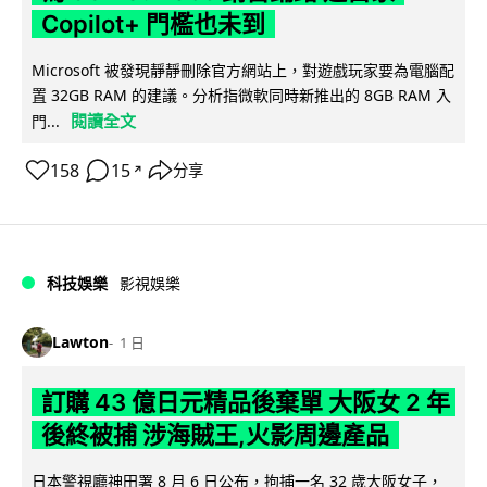
Copilot+ 門檻也未到
Microsoft 被發現靜靜刪除官方網站上，對遊戲玩家要為電腦配
置 32GB RAM 的建議。分析指微軟同時新推出的 8GB RAM 入
閱讀全文
門...
158
15
分享
↗
科技娛樂
影視娛樂
Lawton
1 日
訂購 43 億日元精品後棄單 大阪女 2 年
後終被捕 涉海賊王,火影周邊產品
日本警視廳神田署 8 月 6 日公布，拘捕一名 32 歲大阪女子，