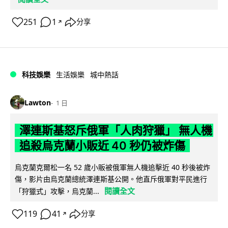
251
1
分享
↗
科技娛樂
生活娛樂
城中熱話
Lawton
1 日
澤連斯基怒斥俄軍「人肉狩獵」 無人機
追殺烏克蘭小販近 40 秒仍被炸傷
烏克蘭克爾松一名 52 歲小販被俄軍無人機追擊近 40 秒後被炸
傷，影片由烏克蘭總統澤連斯基公開。他直斥俄軍對平民進行
閱讀全文
「狩獵式」攻擊，烏克蘭...
119
41
分享
↗