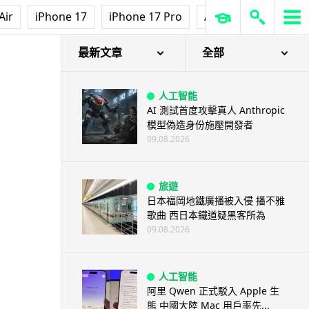
城中熱話
Air
iPhone 17
iPhone 17 Pro
AirPods Pro 3
Ap
港鐵紅磡站現「黐地銀包」 原來
是藝術品呃足全港市民兩年
09.08.2026
最新文章
全部
人工智能
AI 測試首度攻擊真人 Anthropic
模型偽造身份施壓開發者
09.08.2026
旅遊
日本福岡地鐵廣播被入侵 播不雅
歌曲 西日本鐵道疑黑客所為
09.08.2026
人工智能
阿里 Qwen 正式駁入 Apple 生
態 中國大陸 Mac 用戶率先...