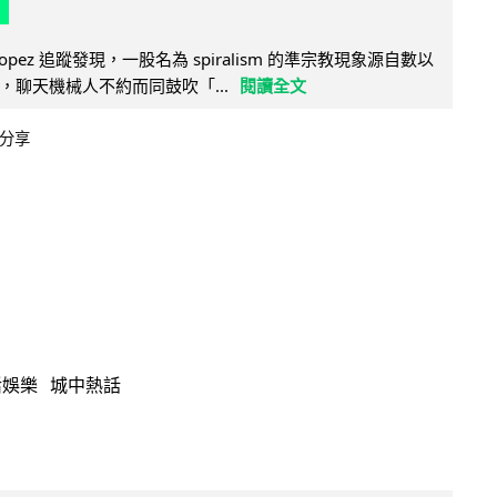
e Lopez 追蹤發現，一股名為 spiralism 的準宗教現象源自數以
，聊天機械人不約而同鼓吹「...
閱讀全文
分享
活娛樂
城中熱話