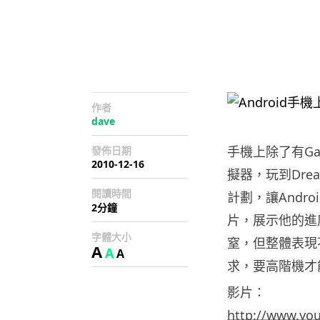
作者
dave
手機上除了有Ga
發佈日期
2010-12-16
擬器，玩到Dream
閱讀時間
計劃，讓Andr
2分鐘
片，展示他的進度
字體大小
窒，但整體表現
A
A
A
求，要高階機才
影片：
http://www.yo