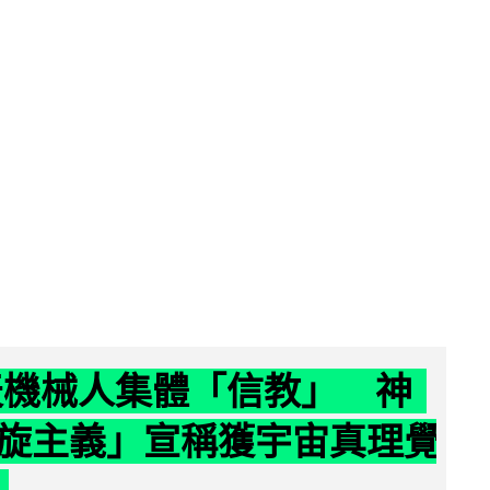
聊天機械人集體「信教」 神
旋主義」宣稱獲宇宙真理覺