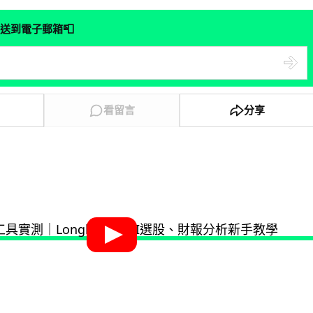
📮
送到電子郵箱
看留言
分享