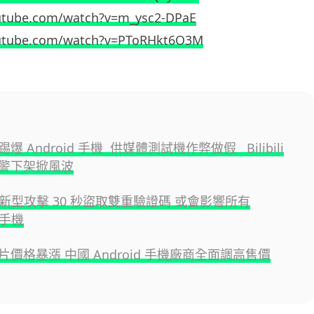
utube.com/watch?v=m_ysc2-DPaE
utube.com/watch?v=PToRHkt6O3M
爆 Android 手機 供媒體測試機作弊做假 Bilibili
警下架掀風波
id 新型攻擊 30 秒盜取雙重驗證碼 或會影響所有
d 手機
價格暴漲 中國 Android 手機廠商全面調高售價