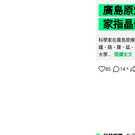
廣島原
家指晶
科學家在廣島原爆
鐵、鉻、鎳、錳、
大學...
閱讀全文
85
14
↗