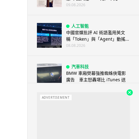
09.08.2026
人工智能
中國官媒批評 AI 術語濫用英文
稱「Token」與「Agent」動搖...
08.08.2026
汽車科技
BMW 車廂熒幕強推蜘蛛俠電影
廣告 車主怒轟堪比 iTunes 送
U...
08.08.2026
ADVERTISEMENT
音樂耳機
Sony 傳推平價復刻版耳筒 沿用
六年舊款規格挑戰加價潮
08.08.2026