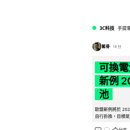
3C科技
手提
藍骨
18 分
可換電
新例 
池
歐盟新例將於 20
自行拆換，目標是延
分享