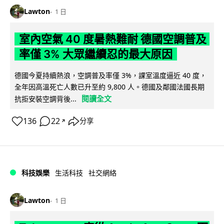
Lawton
1 日
室內空氣 40 度暑熱難耐 德國空調普及
率僅 3% 大眾繼續忍的最大原因
德國今夏持續熱浪，空調普及率僅 3%，課室溫度逼近 40 度，
全年因高溫死亡人數已升至約 9,800 人。德國及鄰國法國長期
閱讀全文
抗拒安裝空調背後...
136
22
分享
↗
科技娛樂
生活科技
社交網絡
Lawton
1 日