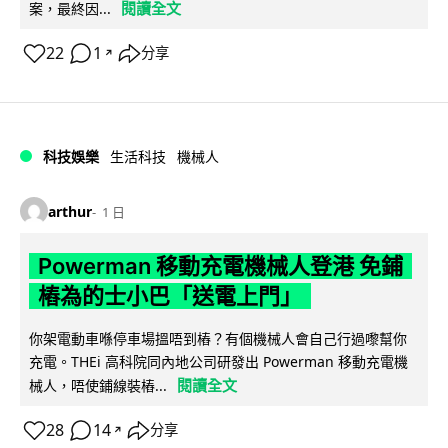
閱讀全文
案，最終因...
22
1
分享
↗
科技娛樂
生活科技
機械人
arthur
1 日
Powerman 移動充電機械人登港 免鋪
樁為的士小巴「送電上門」
你架電動車喺停車場搵唔到樁？有個機械人會自己行過嚟幫你
充電。THEi 高科院同內地公司研發出 Powerman 移動充電機
閱讀全文
械人，唔使鋪線裝樁...
28
14
分享
↗