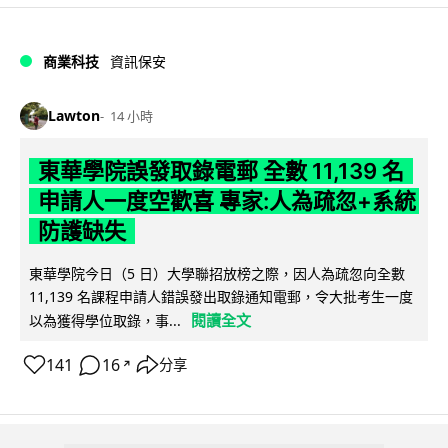
商業科技
資訊保安
Lawton
14 小時
東華學院誤發取錄電郵 全數 11,139 名
申請人一度空歡喜 專家:人為疏忽+系統
防護缺失
東華學院今日（5 日）大學聯招放榜之際，因人為疏忽向全數
11,139 名課程申請人錯誤發出取錄通知電郵，令大批考生一度
閱讀全文
以為獲得學位取錄，事...
141
16
分享
↗