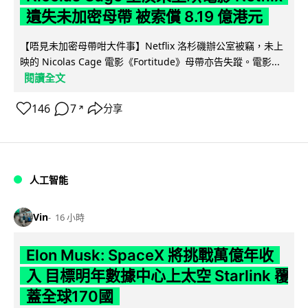
遺失未加密母帶 被索償 8.19 億港元
【唔見未加密母帶咁大件事】Netflix 洛杉磯辦公室被竊，未上
映的 Nicolas Cage 電影《Fortitude》母帶亦告失蹤。電影...
閱讀全文
146
7
分享
↗
人工智能
Vin
16 小時
Elon Musk: SpaceX 將挑戰萬億年收
入 目標明年數據中心上太空 Starlink 覆
蓋全球170國