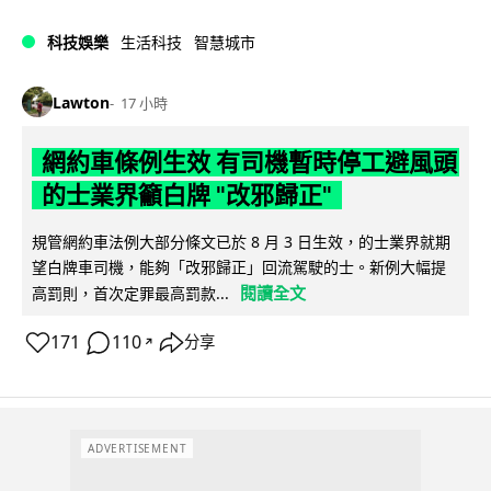
科技娛樂
生活科技
智慧城市
Lawton
17 小時
網約車條例生效 有司機暫時停工避風頭
的士業界籲白牌 "改邪歸正"
規管網約車法例大部分條文已於 8 月 3 日生效，的士業界就期
望白牌車司機，能夠「改邪歸正」回流駕駛的士。新例大幅提
閱讀全文
高罰則，首次定罪最高罰款...
171
110
分享
↗
ADVERTISEMENT