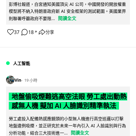
彭博社報道，白宮通知美國頂尖 AI 公司，中國開發的開放權重
模型將不納入特朗普政府新 AI 安全框架的測試範圍。美國業界
閱讀全文
則聯署呼籲政府不要限...
37
18
分享
↗
人工智能
Vin
19 小時
地盤偷吸煙難逃高空法眼 勞工處出動熱
感無人機 擬加 AI 人臉識別精準執法
勞工處投入配備熱感應鏡頭的小型無人機進行高空巡邏以打擊
地盤違例吸煙，並正研究於未來一年內引入 AI 人臉識別與行為
閱讀全文
分析功能，結合三大技術進一...