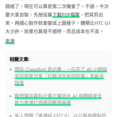
錯過了，現在可以算是第二次機會了。不過，今次
要大家自製，先按這裏
下載PDF檔案
，把其剪出
來，再細心製作就會變成上圖樣子，體積比HTC G1
大少許。效果也算是不錯吧，而且成本也不高。
來源
相關文章:
想玩 Clawdbot 前必看：一位花了 40 小時研
究的用家分享「社群沒告訴你的事」免新手
踩雷
聯想電訊盈科企業方案結合 AI 與網絡安全
助力香港打造穩固數碼基礎
有人想整「香港版 EXIT 8」 以公屋為題製恐