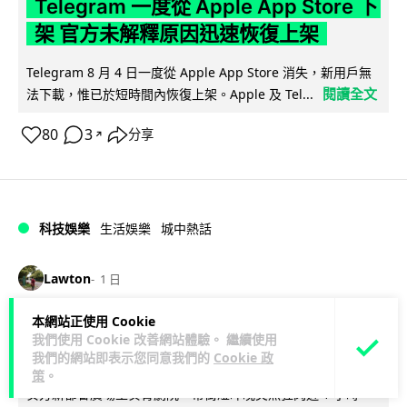
Telegram 一度從 Apple App Store 下
架 官方未解釋原因迅速恢復上架
Telegram 8 月 4 日一度從 Apple App Store 消失，新用戶無
閱讀全文
法下載，惟已於短時間內恢復上架。Apple 及 Tel...
80
3
分享
↗
科技娛樂
生活娛樂
城中熱話
Lawton
1 日
本網站正使用 Cookie
葵芳街燈狂閃近 1 小時 網民笑稱「幻彩
我們使用 Cookie 改善網站體驗。 繼續使用
泳葵芳」
我們的網站即表示您同意我們的
Cookie 政
策
。
葵芳新都會廣場至葵青劇院一帶街燈昨晚突然狂閃近 1 小時，