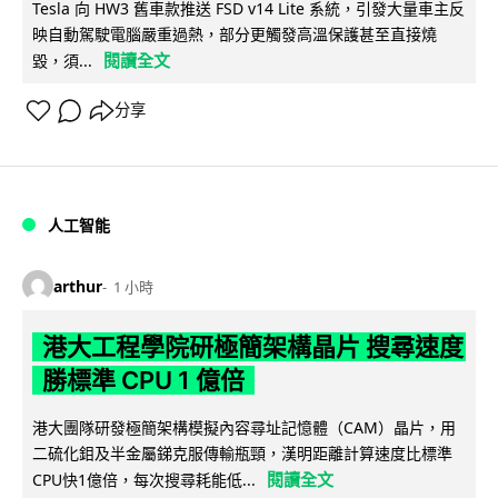
Tesla 向 HW3 舊車款推送 FSD v14 Lite 系統，引發大量車主反
映自動駕駛電腦嚴重過熱，部分更觸發高溫保護甚至直接燒
閱讀全文
毀，須...
分享
人工智能
arthur
1 小時
港大工程學院研極簡架構晶片 搜尋速度
勝標準 CPU 1 億倍
港大團隊研發極簡架構模擬內容尋址記憶體（CAM）晶片，用
二硫化鉬及半金屬銻克服傳輸瓶頸，漢明距離計算速度比標準
閱讀全文
CPU快1億倍，每次搜尋耗能低...