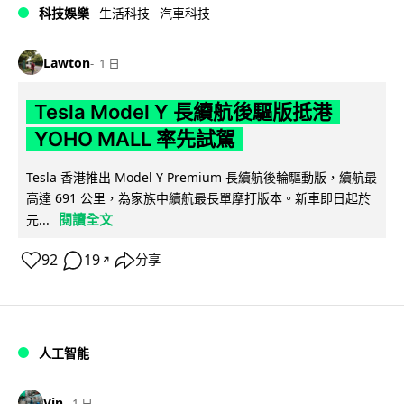
科技娛樂
生活科技
汽車科技
Lawton
1 日
Tesla Model Y 長續航後驅版抵港
YOHO MALL 率先試駕
Tesla 香港推出 Model Y Premium 長續航後輪驅動版，續航最
高達 691 公里，為家族中續航最長單摩打版本。新車即日起於
閱讀全文
元...
92
19
分享
↗
人工智能
Vin
1 日