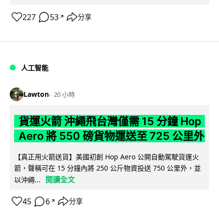
227
53
分享
↗
人工智能
Lawton
20 小時
貨運火箭 沖繩飛台灣僅需 15 分鐘 Hop
Aero 將 550 磅貨物運送至 725 公里外
【真正用火箭送貨】美國初創 Hop Aero 公開自動駕駛貨運火
箭，聲稱可在 15 分鐘內將 250 公斤物資投送 750 公里外，並
閱讀全文
以沖繩...
45
6
分享
↗