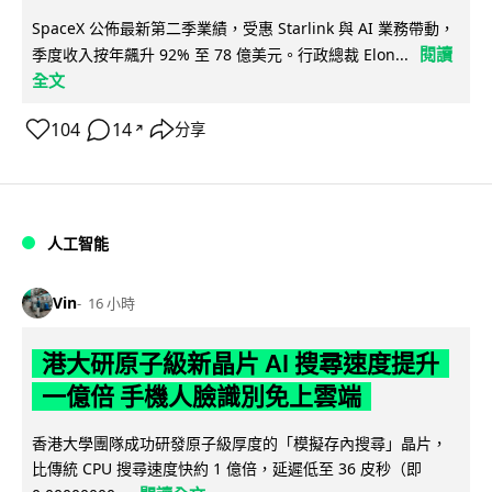
SpaceX 公佈最新第二季業績，受惠 Starlink 與 AI 業務帶動，
閱讀
季度收入按年飆升 92% 至 78 億美元。行政總裁 Elon...
全文
104
14
分享
↗
人工智能
Vin
16 小時
港大研原子級新晶片 AI 搜尋速度提升
一億倍 手機人臉識別免上雲端
香港大學團隊成功研發原子級厚度的「模擬存內搜尋」晶片，
比傳統 CPU 搜尋速度快約 1 億倍，延遲低至 36 皮秒（即