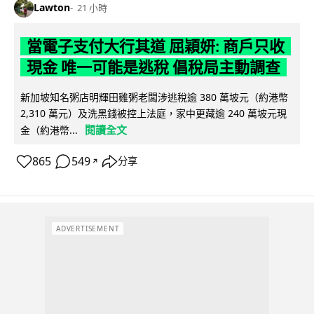
Lawton
21 小時
當電子支付大行其道 屈穎妍: 商戶只收
現金 唯一可能是逃稅 倡稅局主動調查
新加坡知名粥店明輝田雞粥老闆涉逃稅逾 380 萬坡元（約港幣
2,310 萬元）及洗黑錢被控上法庭，家中更藏逾 240 萬坡元現
閱讀全文
金（約港幣...
865
549
分享
↗
ADVERTISEMENT