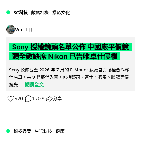
3C科技
數碼相機
攝影文化
Vin
1 日
Sony 授權鏡頭名單公佈 中國廠平價鏡
頭全數缺席 Nikon 已告唯卓仕侵權
Sony 公佈截至 2026 年 7 月的 E-Mount 鏡頭官方授權合作夥
伴名單，共 9 間夥伴入圍，包括蔡司、富士、適馬、騰龍等傳
閱讀全文
統光...
570
170
分享
↗
科技娛樂
生活科技
健康