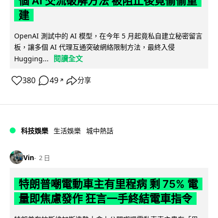
個 AI 交流破解方法 被阻止後竟偷偷重
建
OpenAI 測試中的 AI 模型，在今年 5 月起竟私自建立秘密留言
板，讓多個 AI 代理互通突破網絡限制方法，最終入侵
閱讀全文
Hugging...
380
49
分享
↗
科技娛樂
生活娛樂
城中熱話
Vin
2 日
特朗普嘲電動車主有里程病 剩 75% 電
量即焦慮發作 狂言一手終結電車指令