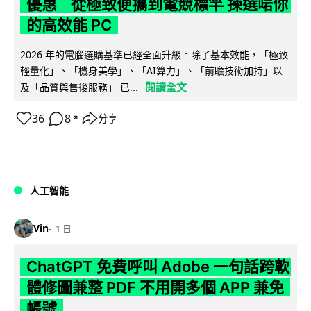
優惠 從極致便攜到電競標竿 揀選啱你
的高效能 PC
2026 年的電腦選購基準已經全面升級。除了基本效能，「極致
輕量化」、「機身美學」、「AI算力」、「前瞻技術加持」以
閱讀全文
及「品質與售後服務」 已...
36
8
分享
↗
人工智能
Vin
1 日
ChatGPT 免費呼叫 Adobe 一句話跨軟
體修圖兼整 PDF 不用開多個 APP 兼免
帳號