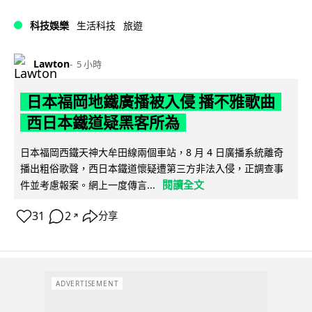
科技娛樂
生活科技
旅遊
Lawton
5 小時
日本福岡地鐵廣播被入侵 播不雅歌曲
西日本鐵道疑黑客所為
日本福岡西鐵天神大牟田線兩個車站，8 月 4 日廣播系統離奇
播出粗俗歌聲，西日本鐵道懷疑遭第三方非法入侵，正調查事
閱讀全文
件並考慮報案。網上一度傳言...
31
2
分享
↗
ADVERTISEMENT