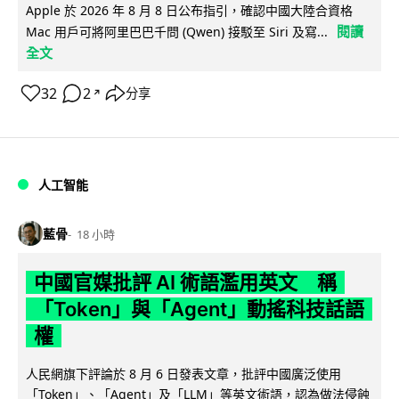
Apple 於 2026 年 8 月 8 日公布指引，確認中國大陸合資格
閱讀
Mac 用戶可將阿里巴巴千問 (Qwen) 接駁至 Siri 及寫...
全文
32
2
分享
↗
人工智能
藍骨
18 小時
中國官媒批評 AI 術語濫用英文 稱
「Token」與「Agent」動搖科技話語
權
人民網旗下評論於 8 月 6 日發表文章，批評中國廣泛使用
「Token」、「Agent」及「LLM」等英文術語，認為做法侵蝕