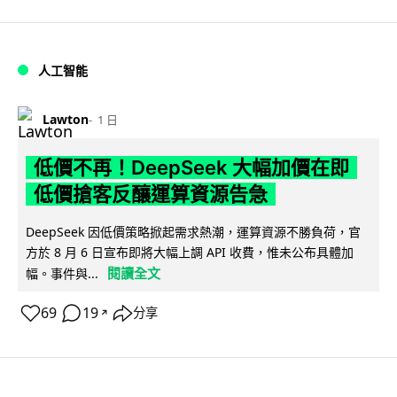
人工智能
Lawton
1 日
低價不再！DeepSeek 大幅加價在即
低價搶客反釀運算資源告急
DeepSeek 因低價策略掀起需求熱潮，運算資源不勝負荷，官
方於 8 月 6 日宣布即將大幅上調 API 收費，惟未公布具體加
閱讀全文
幅。事件與...
69
19
分享
↗