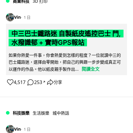
商業科技
3D 打印
Vin
1 日
中三巴士鐵路迷 自製紙皮遙控巴士 門,
水撥識郁 + 實時GPS報站
如果你熱愛一件事，你會熱愛到怎樣的程度？一位就讀中三的
巴士鐵路迷，選擇由零開始，把自己的興趣一步步變成真正可
閱讀全文
以運作的作品。他以紙皮親手製作出...
4,517
253
分享
↗
科技娛樂
生活娛樂
城中熱話
Vin
1 日