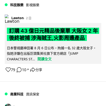
科技娛樂
影視娛樂
Lawton
2 日
訂購 43 億日元精品後棄單 大阪女 2 年
後終被捕 涉海賊王,火影周邊產品
日本警視廳神田署 8 月 6 日公布，拘捕一名 32 歲大阪女子，
指她涉嫌在出版巨頭集英社旗下官方網店「JUMP
閱讀全文
CHARACTERS ST...
79
10
分享
↗
商業科技
資訊保安