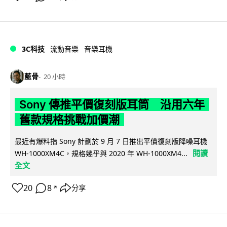
3C科技
流動音樂
音樂耳機
藍骨
20 小時
Sony 傳推平價復刻版耳筒 沿用六年
舊款規格挑戰加價潮
最近有爆料指 Sony 計劃於 9 月 7 日推出平價復刻版降噪耳機
閱讀
WH-1000XM4C，規格幾乎與 2020 年 WH-1000XM4...
全文
20
8
分享
↗