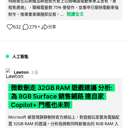
特朗普在拉斯維加斯造勢大會上公開嘲諷電動車車主患有「里
程焦慮病」，聲稱電量剩 75% 便發作，並重申已廢除電動車強
閱讀全文
制令。惟專業車媒隨即反駁，...
632
279
分享
↗
人工智能
Lawton
2 日
微軟刪走 32GB RAM 遊戲建議 分析:
為 8GB Surface 銷售鋪路 連自家
Copilot+ 門檻也未到
Microsoft 被發現靜靜刪除官方網站上，對遊戲玩家要為電腦配
置 32GB RAM 的建議。分析指微軟同時新推出的 8GB RAM 入