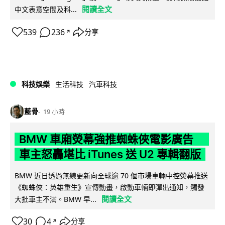
閱讀全文
中文表意空間及科...
539
236
分享
↗
科技娛樂
生活科技
汽車科技
藍骨
19 小時
BMW 車廂熒幕強推蜘蛛俠電影廣告
車主怒轟堪比 iTunes 送 U2 專輯翻版
BMW 近日透過無線更新向全球逾 70 個市場車輛中控熒幕推送
《蜘蛛俠：英雄重生》宣傳動畫，啟動車輛即彈出通知，觸發
閱讀全文
大批車主不滿。BMW 早...
30
4
分享
↗