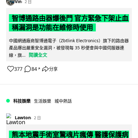
Vin
2 日
智博通路由器爆後門 官方緊急下架止血
稱漏洞是功能在維修時使用
中國網通廠商智博通電子（Zbtlink Electronics）旗下的路由器
產品爆出嚴重安全漏洞，被發現每 35 秒便會與中國伺服器連
閱讀全文
線，旗...
377
84
分享
↗
科技娛樂
生活娛樂
城中熱話
Lawton
2 日
熊本地震手術室驚魂片瘋傳 醫護保護病