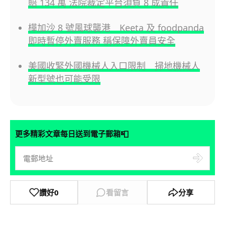
賠 134 萬 法院裁定平台須負 8 成責任
樺加沙 8 號風球襲港 Keeta 及 foodpanda
即時暫停外賣服務 稱保障外賣員安全
美國收緊外國機械人入口限制 掃地機械人
新型號也可能受限
📮
更多精彩文章每日送到電子郵箱
讚好
0
看留言
分享