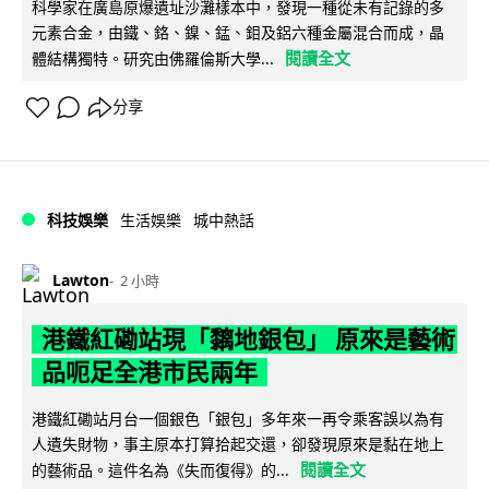
科學家在廣島原爆遺址沙灘樣本中，發現一種從未有記錄的多
元素合金，由鐵、鉻、鎳、錳、鉬及鋁六種金屬混合而成，晶
閱讀全文
體結構獨特。研究由佛羅倫斯大學...
分享
科技娛樂
生活娛樂
城中熱話
Lawton
2 小時
港鐵紅磡站現「黐地銀包」 原來是藝術
品呃足全港市民兩年
港鐵紅磡站月台一個銀色「銀包」多年來一再令乘客誤以為有
人遺失財物，事主原本打算拾起交還，卻發現原來是黏在地上
閱讀全文
的藝術品。這件名為《失而復得》的...