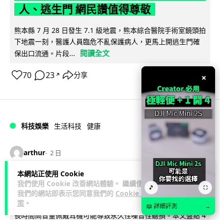
人、逃生門 網民讚值得尊敬
熊本縣 7 月 28 日發生 7.1 級地震，熊本綜合醫院手術室鏡頭拍
下地震一刻，醫護人員臨危不亂保護病人，更馬上開逃生門確
閱讀全文
保出口流通。片段...
70
23
分享
↗
×
科技娛樂
生活科技
健康
arthur
2 日
本網站正使用 Cookie
AirPods 用家注意聽力響紅燈 醫學界籲
我們使用 Cookie 改善網站體驗。 繼續使用
🎵
⛶
耳機用戶謹守「60-60」鐵律
我們的網站即表示您同意我們的
Cookie 政
策
。
📖 詳細評測
→
長時間高音量佩戴耳機可能導致永久性噪音性聽損。本文盤點 4