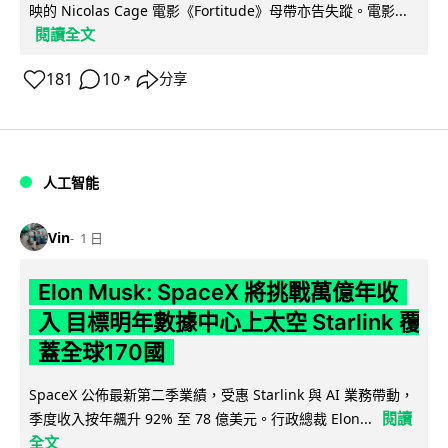
映的 Nicolas Cage 電影《Fortitude》母帶亦告失蹤。電影...
閱讀全文
181
10
分享
↗
人工智能
Vin
1 日
Elon Musk: SpaceX 將挑戰萬億年收
入 目標明年數據中心上太空 Starlink 覆
蓋全球170國
SpaceX 公佈最新第二季業績，受惠 Starlink 與 AI 業務帶動，
閱讀
季度收入按年飆升 92% 至 78 億美元。行政總裁 Elon...
全文