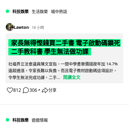
科技娛樂
生活娛樂
城中熱話
Lawton
18 小時
家長無得慳錢買二手書 電子啟動碼鎖死
二手教科書 學生無法做功課
社福界立法會議員陳文宜指，一間中學書單價錢按年加 14.7%
遠超通漲，令家長難以負擔。而且電子教材啟動碼這項設計，
閱讀全文
令學生無法完成功課，二手...
812
306
分享
↗
科技娛樂
遊戲情報