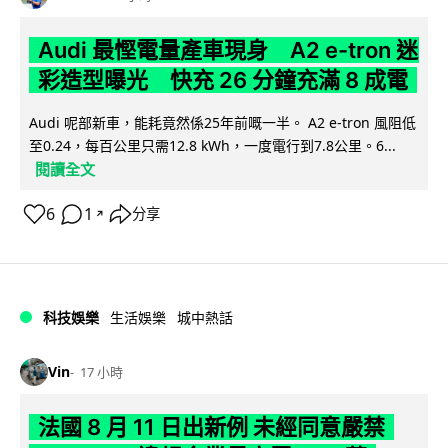
Audi 最慳電量產車現身 A2 e-tron 迷
彩造型曝光 快充 26 分鐘充滿 8 成電
Audi 呢部新車，能耗竟然係25年前嘅一半。 A2 e-tron 風阻低
至0.24，每百公里只需12.8 kWh，一度電行到7.8公里。6...
閱讀全文
6
1
分享
↗
科技娛樂
生活娛樂
城中熱話
Vin
17 小時
法國 8 月 11 日出新例 未經同意嚴禁