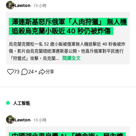
Lawton
13 小時
澤連斯基怒斥俄軍「人肉狩獵」 無人機
追殺烏克蘭小販近 40 秒仍被炸傷
烏克蘭克爾松一名 52 歲小販被俄軍無人機追擊近 40 秒後被炸
傷，影片由烏克蘭總統澤連斯基公開。他直斥俄軍對平民進行
閱讀全文
「狩獵式」攻擊，烏克蘭...
73
24
分享
↗
人工智能
Lawton
13 小時