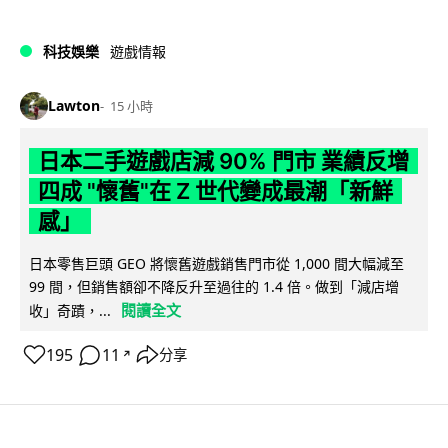
科技娛樂
遊戲情報
Lawton
15 小時
日本二手遊戲店減 90% 門市 業績反增
四成 "懷舊"在 Z 世代變成最潮「新鮮
感」
日本零售巨頭 GEO 將懷舊遊戲銷售門市從 1,000 間大幅減至
99 間，但銷售額卻不降反升至過往的 1.4 倍。做到「減店增
閱讀全文
收」奇蹟，...
195
11
分享
↗