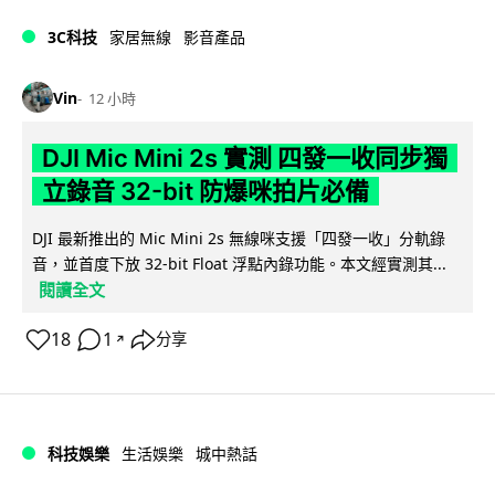
3C科技
家居無線
影音產品
Vin
12 小時
DJI Mic Mini 2s 實測 四發一收同步獨
立錄音 32-bit 防爆咪拍片必備
DJI 最新推出的 Mic Mini 2s 無線咪支援「四發一收」分軌錄
音，並首度下放 32-bit Float 浮點內錄功能。本文經實測其...
閱讀全文
18
1
分享
↗
科技娛樂
生活娛樂
城中熱話