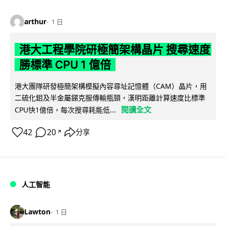
arthur
1 日
港大工程學院研極簡架構晶片 搜尋速度
勝標準 CPU 1 億倍
港大團隊研發極簡架構模擬內容尋址記憶體（CAM）晶片，用
二硫化鉬及半金屬銻克服傳輸瓶頸，漢明距離計算速度比標準
閱讀全文
CPU快1億倍，每次搜尋耗能低...
42
20
分享
↗
人工智能
Lawton
1 日