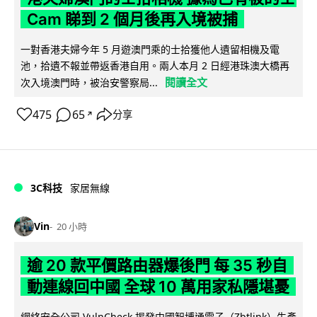
Cam 睇到 2 個月後再入境被捕
一對香港夫婦今年 5 月遊澳門乘的士拾獲他人遺留相機及電
池，拾遺不報並帶返香港自用。兩人本月 2 日經港珠澳大橋再
閱讀全文
次入境澳門時，被治安警察局...
475
65
分享
↗
3C科技
家居無線
Vin
20 小時
逾 20 款平價路由器爆後門 每 35 秒自
動連線回中國 全球 10 萬用家私隱堪憂
網絡安全公司 VulnCheck 揭發中國智博通電子（Zbtlink）生產