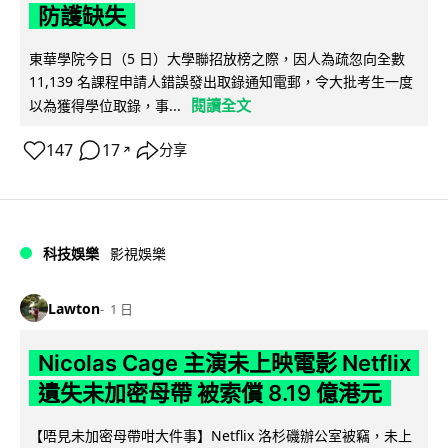
防護缺失
東華學院今日（5 日）大學聯招放榜之際，因人為疏忽向全數
11,139 名課程申請人錯誤發出取錄通知電郵，令大批考生一度
閱讀全文
以為獲得學位取錄，事...
147
17
分享
↗
科技娛樂
影視娛樂
Lawton
1 日
Nicolas Cage 主演未上映電影 Netflix
遺失未加密母帶 被索償 8.19 億港元
【唔見未加密母帶咁大件事】Netflix 洛杉磯辦公室被竊，未上