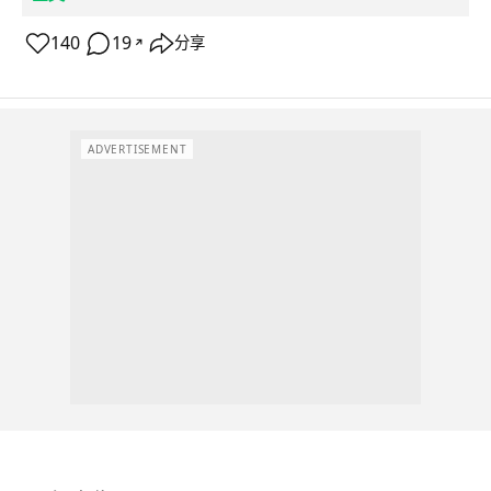
140
19
分享
↗
ADVERTISEMENT