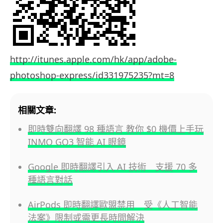
http://itunes.apple.com/hk/app/adobe-
photoshop-express/id331975235?mt=8
相關文章:
即時雙向翻譯 98 種語言 教你 $0 機價上手玩
INMO GO3 智能 AI 眼鏡
Google 即時翻譯引入 AI 技術 支援 70 多
種語言對話
AirPods 即時翻譯歐盟禁用 受《人工智能
法案》限制或需更長時間解決