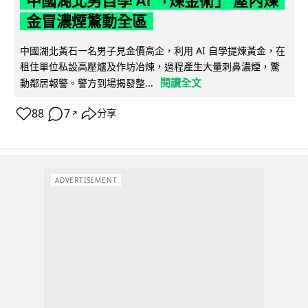
中國湖北男自學 AI 「煉金術」 屋內煉
金冒濃煙驚動全區
中國湖北黃石一名男子見金價高企，利用 AI 自學提煉黃金，在
租住單位私設高壓爐及作坊冶煉，過程產生大量刺鼻濃煙，驚
閱讀全文
動鄰居報警。警方到場揭發整...
88
7
分享
↗
ADVERTISEMENT