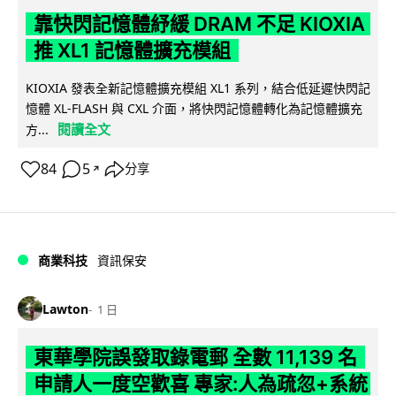
靠快閃記憶體紓緩 DRAM 不足 KIOXIA
推 XL1 記憶體擴充模組
KIOXIA 發表全新記憶體擴充模組 XL1 系列，結合低延遲快閃記
憶體 XL-FLASH 與 CXL 介面，將快閃記憶體轉化為記憶體擴充
閱讀全文
方...
84
5
分享
↗
商業科技
資訊保安
Lawton
1 日
東華學院誤發取錄電郵 全數 11,139 名
申請人一度空歡喜 專家:人為疏忽+系統