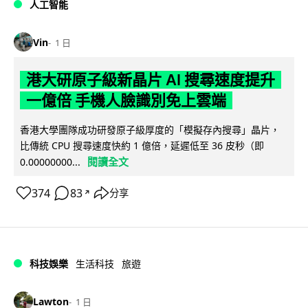
人工智能
Vin
1 日
港大研原子級新晶片 AI 搜尋速度提升
一億倍 手機人臉識別免上雲端
香港大學團隊成功研發原子級厚度的「模擬存內搜尋」晶片，
比傳統 CPU 搜尋速度快約 1 億倍，延遲低至 36 皮秒（即
閱讀全文
0.00000000...
374
83
分享
↗
科技娛樂
生活科技
旅遊
Lawton
1 日