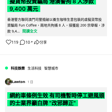
擬貨幣投資騙局 港澳警拘 8 人涉款
9,400 萬元
香港警方聯同澳門司警搗破以養生咖啡生意包裝的虛擬貨幣投
資騙局 Fun Coffee，兩地共拘捕 8 人，接獲逾 200 宗舉報，涉
閱讀全文
款 9,4...
119
10
分享
↗
科技娛樂
生活科技
智慧城市
Lawton
1 日
網約車條例生效 有司機暫時停工避風頭
的士業界籲白牌 "改邪歸正"