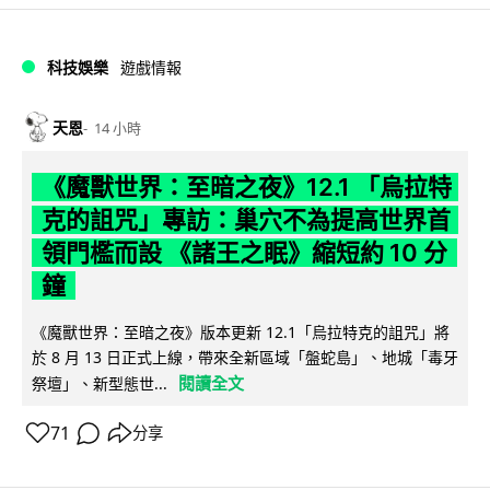
科技娛樂
遊戲情報
天恩
14 小時
《魔獸世界：至暗之夜》12.1 「烏拉特
克的詛咒」專訪：巢穴不為提高世界首
領門檻而設 《諸王之眠》縮短約 10 分
鐘
《魔獸世界：至暗之夜》版本更新 12.1「烏拉特克的詛咒」將
於 8 月 13 日正式上線，帶來全新區域「盤蛇島」、地城「毒牙
閱讀全文
祭壇」、新型態世...
71
分享