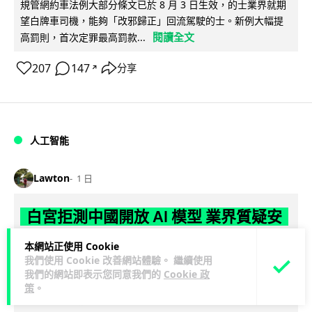
規管網約車法例大部分條文已於 8 月 3 日生效，的士業界就期
望白牌車司機，能夠「改邪歸正」回流駕駛的士。新例大幅提
閱讀全文
高罰則，首次定罪最高罰款...
207
147
分享
↗
人工智能
Lawton
1 日
白宮拒測中國開放 AI 模型 業界質疑安
全框架選擇性執行
本網站正使用 Cookie
我們使用 Cookie 改善網站體驗。 繼續使用
彭博社報道，白宮通知美國頂尖 AI 公司，中國開發的開放權重
我們的網站即表示您同意我們的
Cookie 政
模型將不納入特朗普政府新 AI 安全框架的測試範圍。美國業界
策
。
閱讀全文
則聯署呼籲政府不要限...