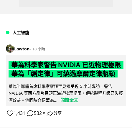
人工智能
Lawton
18 小時
華為科學家警告 NVIDIA 已近物理極限
華為「韜定律」可繞過摩爾定律瓶頸
華為半導體首席科學家廖恒罕見接受近 5 小時專訪，警告
NVIDIA 等西方晶片巨頭正逼近物理極限，傳統製程升級已失經
閱讀全文
濟效益。他同時介紹華為...
1,431
532
分享
↗