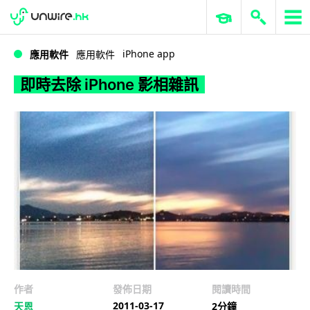
WWDC 2026
GenAI 與雲端科技專區
ERP 與商業 AI
即時去除 iPhone 影相雜訊
iPhone app
應用軟件
應用軟件
即時去除 iPhone 影相雜訊
作者
發佈日期
閱讀時間
2011-03-17
天恩
2分鐘