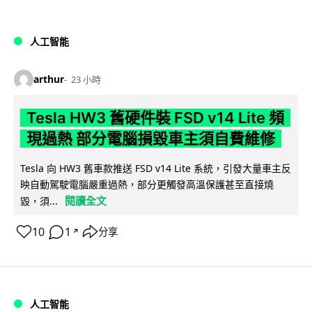
人工智能
arthur
23 小時
Tesla HW3 舊硬件裝 FSD v14 Lite 頻
現過熱 部分電腦損毀車主須自費維修
Tesla 向 HW3 舊車款推送 FSD v14 Lite 系統，引發大量車主反
映自動駕駛電腦嚴重過熱，部分更觸發高溫保護甚至直接燒
閱讀全文
毀，須...
10
1
分享
↗
人工智能