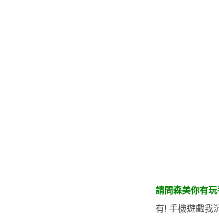
.
請問森美你有玩
有! 手機遊戲我沉迷 