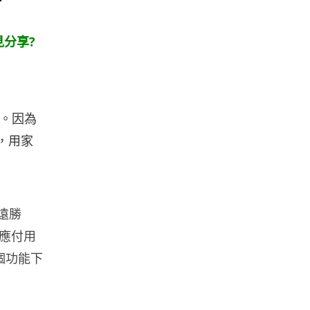
人工智能
白宮拒測中國開放 AI 模型 業界
質疑安全框架選擇性執行
見分享?
05.08.2026
人工智能
地盤偷吸煙難逃高空法眼 勞工處
引。因為
出動熱感無人機 擬加 AI 人臉識
別精準...
多，用家
05.08.2026
人工智能
貨運火箭 沖繩飛台灣僅需 15 分
量遠勝
鐘 Hop Aero 將 5...
夠應付用
05.08.2026
同一個功能下
遊戲情報
有實體光碟未必代表你擁有遊戲