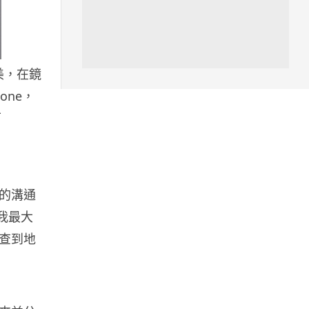
06.08.2026
人工智能
美，在鏡
華為科學家警告 NVIDIA 已近物
理極限 華為「韜定律」可繞過
one，
摩...
下
06.08.2026
城中熱話
家長無得慳錢買二手書 電子啟動
的溝通
碼鎖死二手教科書 學生無法做功
課
助我最大
06.08.2026
查到地
遊戲情報
PlayStation 確認停產實體光碟
包裝印出重要通告 2...