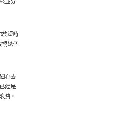
來並分
06.08.2026
人工智能
Samsung 展示 Galaxy AI 新方
你於短時
向 未來手機毋須輸入文字...
06.08.2026
檢視幾個
城中熱話
港夫婦澳門的士拾相機 據為己有
被的士 Cam 睇到 2 個月後再...
細心去
06.08.2026
已經是
浪費。
家居無線
逾 20 款平價路由器爆後門 每 35
秒自動連線回中國 全球 10 ...
06.08.2026