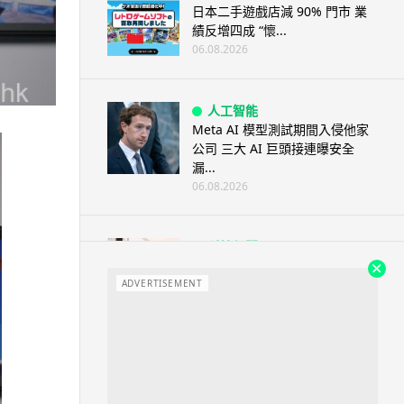
日本二手遊戲店減 90% 門市 業
績反增四成 “懷...
06.08.2026
人工智能
Meta AI 模型測試期間入侵他家
公司 三大 AI 巨頭接連曝安全
漏...
06.08.2026
科技新聞
Audi 最慳電量產車現身 A2 e-
tron 迷彩造型曝光 快充 2...
ADVERTISEMENT
06.08.2026
城中熱話
法國 8 月 11 日出新例 未經同意
嚴禁 Cold Call 違規企...