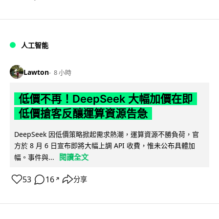
人工智能
Lawton
8 小時
低價不再！DeepSeek 大幅加價在即
低價搶客反釀運算資源告急
DeepSeek 因低價策略掀起需求熱潮，運算資源不勝負荷，官
方於 8 月 6 日宣布即將大幅上調 API 收費，惟未公布具體加
閱讀全文
幅。事件與...
53
16
分享
↗