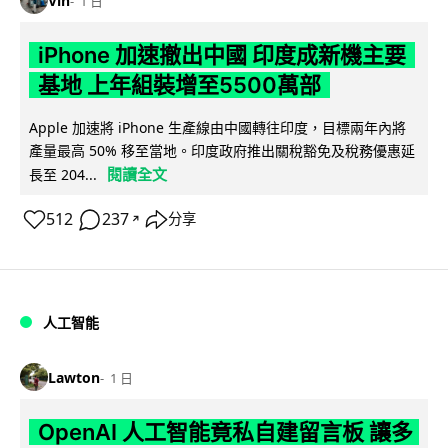
Vin
1 日
iPhone 加速撤出中國 印度成新機主要
基地 上年組裝增至5500萬部
Apple 加速將 iPhone 生產線由中國轉往印度，目標兩年內將
產量最高 50% 移至當地。印度政府推出關稅豁免及稅務優惠延
閱讀全文
長至 204...
512
237
分享
↗
人工智能
Lawton
1 日
OpenAI 人工智能竟私自建留言板 讓多