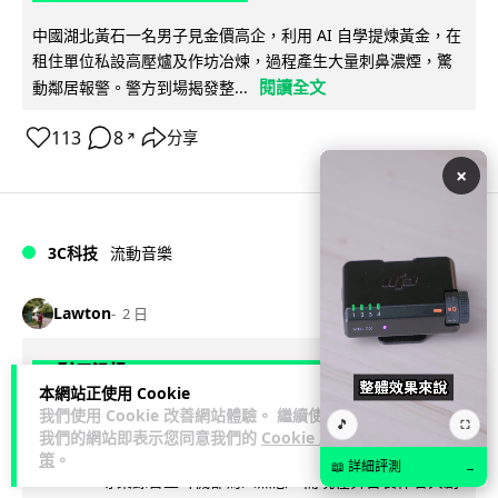
中國湖北黃石一名男子見金價高企，利用 AI 自學提煉黃金，在
租住單位私設高壓爐及作坊冶煉，過程產生大量刺鼻濃煙，驚
閱讀全文
動鄰居報警。警方到場揭發整...
113
8
分享
↗
×
3C科技
流動音樂
89
Lawton
2 日
【評測】Sony IER-M500 入耳式監聽
本網站正使用 Cookie
耳機：現場拍攝、後製監聽與人聲利器
我們使用 Cookie 改善網站體驗。 繼續使用
🎵
⛶
我們的網站即表示您同意我們的
Cookie 政
談到專業混音專用的聲音監聽耳機，Sony 經典 MDR-7506 到
策
。
📖 詳細評測
→
MDR-M1 專業錄音室耳機都為人熟悉。而現在舞台製作者與創