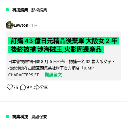
科技娛樂
影視娛樂
Lawton
1 日
訂購 43 億日元精品後棄單 大阪女 2 年
後終被捕 涉海賊王,火影周邊產品
日本警視廳神田署 8 月 6 日公布，拘捕一名 32 歲大阪女子，
指她涉嫌在出版巨頭集英社旗下官方網店「JUMP
閱讀全文
CHARACTERS ST...
75
9
分享
↗
商業科技
資訊保安