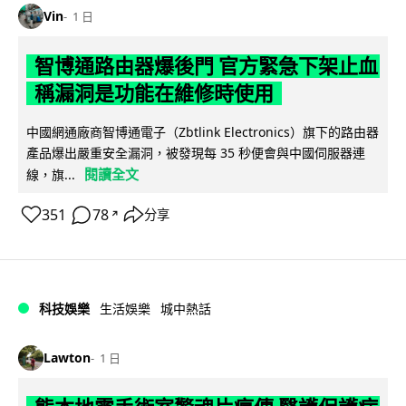
Vin
1 日
智博通路由器爆後門 官方緊急下架止血
稱漏洞是功能在維修時使用
中國網通廠商智博通電子（Zbtlink Electronics）旗下的路由器
產品爆出嚴重安全漏洞，被發現每 35 秒便會與中國伺服器連
閱讀全文
線，旗...
351
78
分享
↗
科技娛樂
生活娛樂
城中熱話
Lawton
1 日