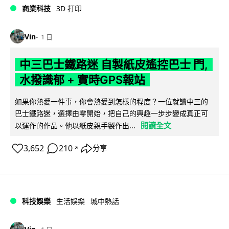
商業科技
3D 打印
Vin
1 日
中三巴士鐵路迷 自製紙皮遙控巴士 門,
水撥識郁 + 實時GPS報站
如果你熱愛一件事，你會熱愛到怎樣的程度？一位就讀中三的
巴士鐵路迷，選擇由零開始，把自己的興趣一步步變成真正可
閱讀全文
以運作的作品。他以紙皮親手製作出...
3,652
210
分享
↗
科技娛樂
生活娛樂
城中熱話