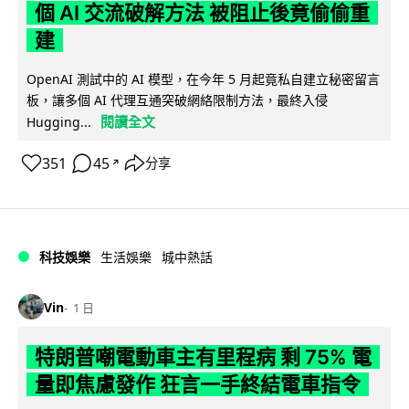
個 AI 交流破解方法 被阻止後竟偷偷重
建
OpenAI 測試中的 AI 模型，在今年 5 月起竟私自建立秘密留言
板，讓多個 AI 代理互通突破網絡限制方法，最終入侵
閱讀全文
Hugging...
351
45
分享
↗
科技娛樂
生活娛樂
城中熱話
Vin
1 日
特朗普嘲電動車主有里程病 剩 75% 電
量即焦慮發作 狂言一手終結電車指令