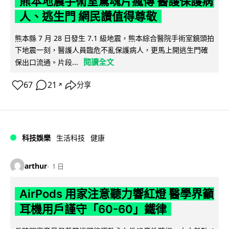
熊本地震手術室驚魂片瘋傳 醫護保護病
人、逃生門 網民讚值得尊敬
熊本縣 7 月 28 日發生 7.1 級地震，熊本綜合醫院手術室鏡頭拍
下地震一刻，醫護人員臨危不亂保護病人，更馬上開逃生門確
閱讀全文
保出口流通。片段...
67
21
分享
↗
科技娛樂
生活科技
健康
arthur
1 日
AirPods 用家注意聽力響紅燈 醫學界籲
耳機用戶謹守「60-60」鐵律