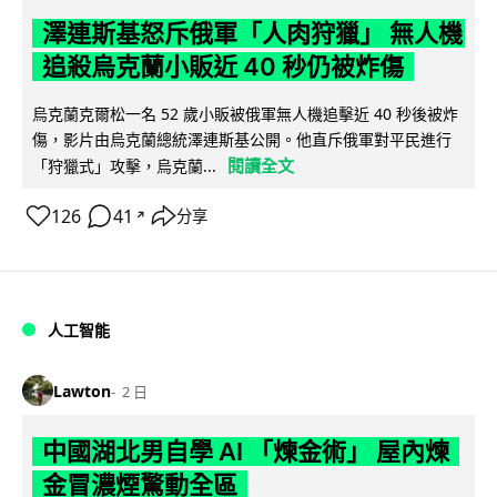
澤連斯基怒斥俄軍「人肉狩獵」 無人機
追殺烏克蘭小販近 40 秒仍被炸傷
烏克蘭克爾松一名 52 歲小販被俄軍無人機追擊近 40 秒後被炸
傷，影片由烏克蘭總統澤連斯基公開。他直斥俄軍對平民進行
閱讀全文
「狩獵式」攻擊，烏克蘭...
126
41
分享
↗
人工智能
Lawton
2 日
中國湖北男自學 AI 「煉金術」 屋內煉
金冒濃煙驚動全區