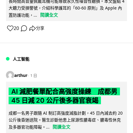
長時間高音量佩戴耳機可能導致永久性噪音性聽損。本文盤點 4
大聽力受損警號，介紹科學護耳的「60-60 原則」及 Apple 內
閱讀全文
置防護功能，...
20
分享
人工智能
arthur
1 日
AI 減肥餐單配合高強度操練 成都男
45 日減 20 公斤後多器官衰竭
成都一名男子跟隨 AI 制訂高強度減脂計劃，45 日內減去約 20
公斤後昏迷送院。醫生診斷他患上尿源性膿毒症、膿毒性休克
閱讀全文
及多器官功能障礙。...