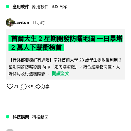
iOS App
應用軟件
應用軟件
Lawton
11 小時
首爾大生 2 星期開發防曬地圖 一日暴增
2 萬人下載衝榜首
【行路都要揀好有遮陰】南韓首爾大學 23 歲學生劉敏俊利用 2
星期開發防曬導航 App「走向陰涼處」，結合建築物高度、太
閱讀全文
陽仰角及行道樹陰影...
71
3
分享
↗
科技娛樂
科技新聞