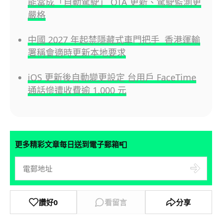
能當成「自動駕駛」 OTA 更新、駕駛監測更
嚴格
中國 2027 年起禁隱藏式車門把手 香港運輸
署稱會適時更新本地要求
iOS 更新後自動變更設定 台用戶 FaceTime
通話慘遭收費逾 1,000 元
📮
更多精彩文章每日送到電子郵箱
讚好
0
看留言
分享