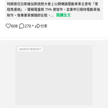
特朗普在拉斯維加斯造勢大會上公開嘲諷電動車車主患有「里
程焦慮病」，聲稱電量剩 75% 便發作，並重申已廢除電動車強
閱讀全文
制令。惟專業車媒隨即反駁，...
608
270
分享
↗
ADVERTISEMENT