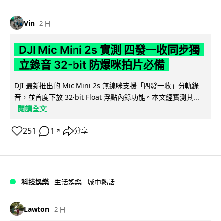
Vin
2 日
DJI Mic Mini 2s 實測 四發一收同步獨
立錄音 32-bit 防爆咪拍片必備
DJI 最新推出的 Mic Mini 2s 無線咪支援「四發一收」分軌錄
音，並首度下放 32-bit Float 浮點內錄功能。本文經實測其...
閱讀全文
251
1
分享
↗
科技娛樂
生活娛樂
城中熱話
Lawton
2 日