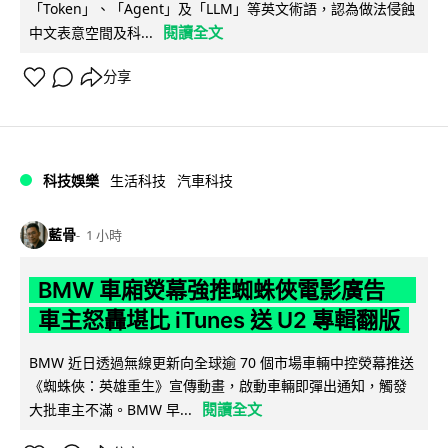
「Token」、「Agent」及「LLM」等英文術語，認為做法侵蝕
閱讀全文
中文表意空間及科...
分享
科技娛樂
生活科技
汽車科技
藍骨
1 小時
BMW 車廂熒幕強推蜘蛛俠電影廣告
車主怒轟堪比 iTunes 送 U2 專輯翻版
BMW 近日透過無線更新向全球逾 70 個市場車輛中控熒幕推送
《蜘蛛俠：英雄重生》宣傳動畫，啟動車輛即彈出通知，觸發
閱讀全文
大批車主不滿。BMW 早...