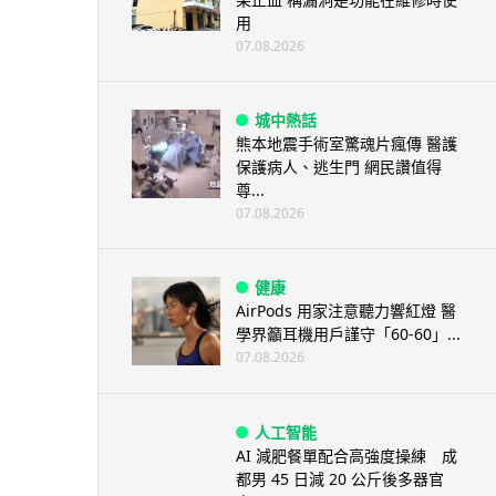
用
07.08.2026
城中熱話
熊本地震手術室驚魂片瘋傳 醫護
保護病人、逃生門 網民讚值得
尊...
07.08.2026
健康
AirPods 用家注意聽力響紅燈 醫
學界籲耳機用戶謹守「60-60」...
07.08.2026
人工智能
AI 減肥餐單配合高強度操練 成
都男 45 日減 20 公斤後多器官