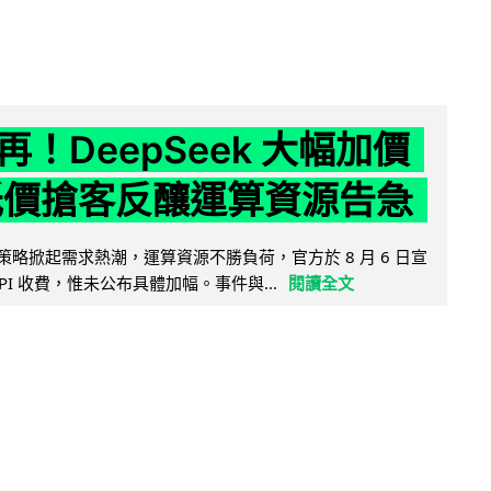
！DeepSeek 大幅加價
低價搶客反釀運算資源告急
因低價策略掀起需求熱潮，運算資源不勝負荷，官方於 8 月 6 日宣
PI 收費，惟未公布具體加幅。事件與...
閱讀全文