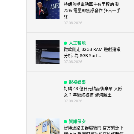
特朗普嘲電動車主有里程病 剩
75% 電量即焦慮發作 狂言一手
終...
07.08.2026
人工智能
微軟刪走 32GB RAM 遊戲建議
分析: 為 8GB Surf...
07.08.2026
影視娛樂
訂購 43 億日元精品後棄單 大阪
女 2 年後終被捕 涉海賊王...
07.08.2026
資訊保安
智博通路由器爆後門 官方緊急下
架止血 稱漏洞是功能在維修時使