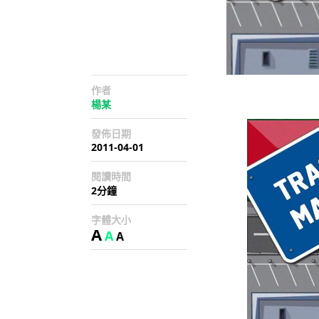
作者
楊某
發佈日期
2011-04-01
閱讀時間
2分鐘
字體大小
A
A
A