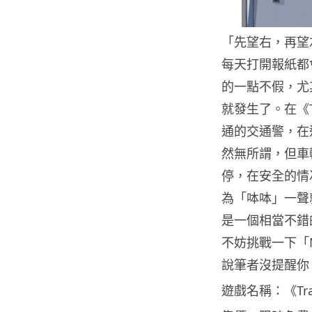
「先望右，再望
每天打開報紙都
的一點不假，尤其
就發生了。
在《
通的交通警，在
然無所謂，但車
停，在安全的情
為「呠呠」一聲
是一個相當不錯的交
不妨挑戰一下「Mi
說筆者沒提醒你
遊戲名稱：《Traff