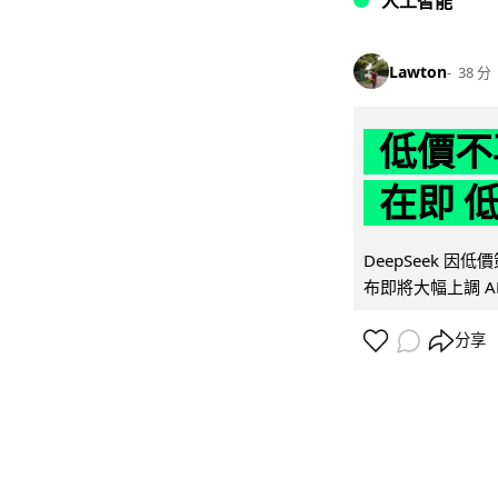
人工智能
Lawton
38 分
低價不再
在即 
DeepSeek 
布即將大幅上調 A
分享