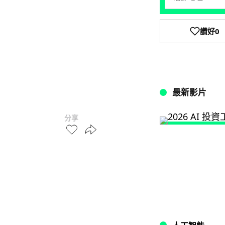
讚好
0
最新影片
分享