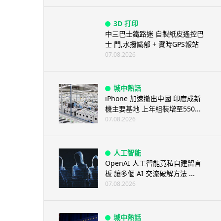
3D 打印
中三巴士鐵路迷 自製紙皮遙控巴
士 門,水撥識郁 + 實時GPS報站
07.08.2026
城中熱話
iPhone 加速撤出中國 印度成新
機主要基地 上年組裝增至550...
07.08.2026
人工智能
OpenAI 人工智能竟私自建留言
板 讓多個 AI 交流破解方法 ...
07.08.2026
城中熱話