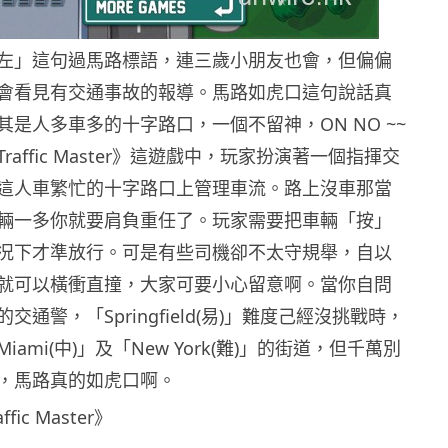
左」這句過馬路標語，連三歲小朋友也會，但偏偏
會看見有交通事故的報導。馬路如虎口這句說話真
是人多車多的十字路口，一個不留神，ON NO ~~
Traffic Master》這遊戲中，玩家扮演著一個指揮交
這人車繁忙的十字路口上管理車流。路上沒車那當
輛一多你就要肩負重任了。玩家需要把車輛「按」
况下才準放行。可是有些司機卻不太守規舉，自以
就可以橫衝直撞，大家可要小心留意啊。當你自問
通警，「Springfield(易)」難度己經沒挑戰時，
ami(中)」及「New York(難)」的街道，但千萬別
，馬路真的如虎口啊。
ic Master》