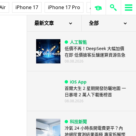
Air
iPhone 17
iPhone 17 Pro
AirPods Pro 3
Ap
最新文章
全部
人工智能
低價不再！DeepSeek 大幅加價
在即 低價搶客反釀運算資源告急
08.08.2026
iOS App
首爾大生 2 星期開發防曬地圖 一
日暴增 2 萬人下載衝榜首
08.08.2026
科技新聞
冷氣 24 小時長開電費更平？內
地網民實測結果兩極 專家拆解慳