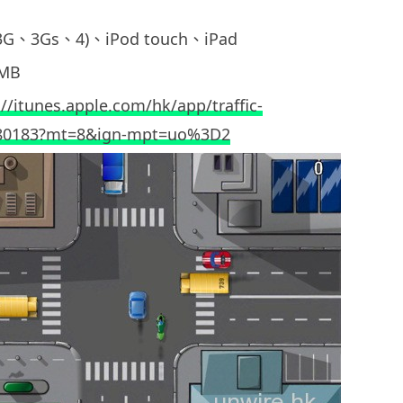
3G、3Gs、4)、iPod touch、iPad
MB
://itunes.apple.com/hk/app/traffic-
380183?mt=8&ign-mpt=uo%3D2