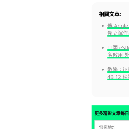
相關文章:
傳 Appl
獨立運作小
中國 eS
名啟用 外
教學：iPh
4B 1
更多精彩文章每日