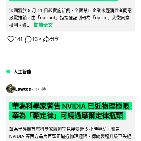
法國將於 8 月 11 日起實施新例，全面禁止企業未經消費者同意
致電推銷，由「opt-out」拒接登記制轉為「opt-in」先徵同意
閱讀全文
機制。違...
141
13
分享
↗
人工智能
Lawton
4 小時
華為科學家警告 NVIDIA 已近物理極限
華為「韜定律」可繞過摩爾定律瓶頸
華為半導體首席科學家廖恒罕見接受近 5 小時專訪，警告
NVIDIA 等西方晶片巨頭正逼近物理極限，傳統製程升級已失經