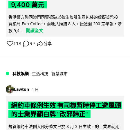
9,400 萬元
香港警方聯同澳門司警搗破以養生咖啡生意包裝的虛擬貨幣投
資騙局 Fun Coffee，兩地共拘捕 8 人，接獲逾 200 宗舉報，涉
閱讀全文
款 9,4...
118
9
分享
↗
科技娛樂
生活科技
智慧城市
Lawton
1 日
網約車條例生效 有司機暫時停工避風頭
的士業界籲白牌 "改邪歸正"
規管網約車法例大部分條文已於 8 月 3 日生效，的士業界就期