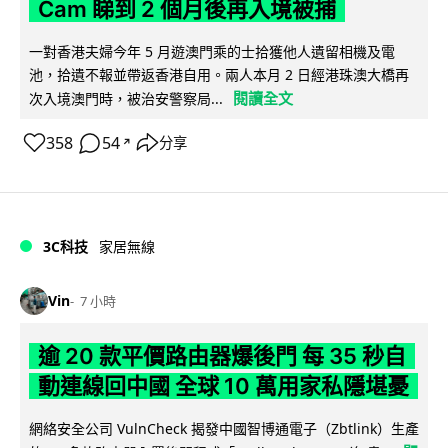
Cam 睇到 2 個月後再入境被捕
一對香港夫婦今年 5 月遊澳門乘的士拾獲他人遺留相機及電
池，拾遺不報並帶返香港自用。兩人本月 2 日經港珠澳大橋再
閱讀全文
次入境澳門時，被治安警察局...
358
54
分享
↗
3C科技
家居無線
Vin
7 小時
逾 20 款平價路由器爆後門 每 35 秒自
動連線回中國 全球 10 萬用家私隱堪憂
網絡安全公司 VulnCheck 揭發中國智博通電子（Zbtlink）生產