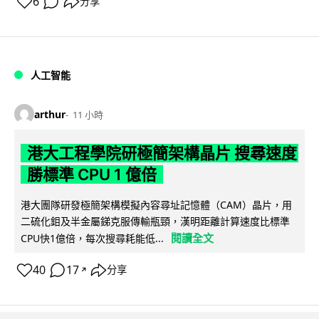
6
分享
人工智能
arthur
11 小時
港大工程學院研極簡架構晶片 搜尋速度
勝標準 CPU 1 億倍
港大團隊研發極簡架構模擬內容尋址記憶體（CAM）晶片，用
二硫化鉬及半金屬銻克服傳輸瓶頸，漢明距離計算速度比標準
閱讀全文
CPU快1億倍，每次搜尋耗能低...
40
17
分享
↗