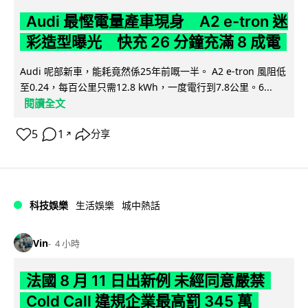
Audi 最慳電量產車現身 A2 e-tron 迷
彩造型曝光 快充 26 分鐘充滿 8 成電
Audi 呢部新車，能耗竟然係25年前嘅一半。 A2 e-tron 風阻低
至0.24，每百公里只需12.8 kWh，一度電行到7.8公里。6...
閱讀全文
5
1
分享
↗
科技娛樂
生活娛樂
城中熱話
Vin
4 小時
法國 8 月 11 日出新例 未經同意嚴禁
Cold Call 違規企業最高罰 345 萬