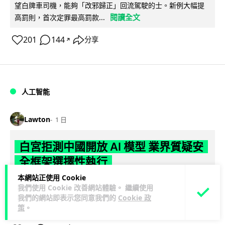
望白牌車司機，能夠「改邪歸正」回流駕駛的士。新例大幅提
閱讀全文
高罰則，首次定罪最高罰款...
201
144
分享
↗
人工智能
Lawton
1 日
白宮拒測中國開放 AI 模型 業界質疑安
全框架選擇性執行
本網站正使用 Cookie
彭博社報道，白宮通知美國頂尖 AI 公司，中國開發的開放權重
我們使用 Cookie 改善網站體驗。 繼續使用
模型將不納入特朗普政府新 AI 安全框架的測試範圍。美國業界
我們的網站即表示您同意我們的
Cookie 政
閱讀全文
則聯署呼籲政府不要限...
策
。