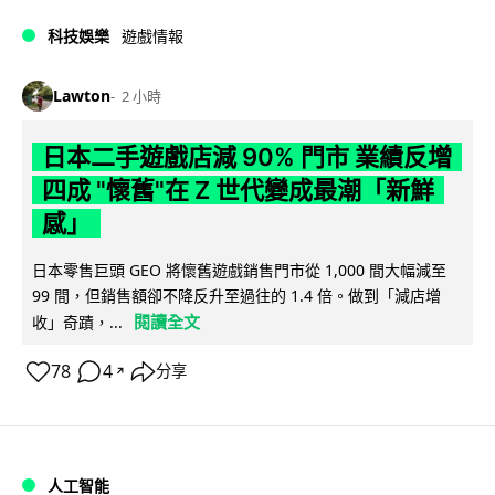
科技娛樂
遊戲情報
Lawton
2 小時
日本二手遊戲店減 90% 門市 業績反增
四成 "懷舊"在 Z 世代變成最潮「新鮮
感」
日本零售巨頭 GEO 將懷舊遊戲銷售門市從 1,000 間大幅減至
99 間，但銷售額卻不降反升至過往的 1.4 倍。做到「減店增
閱讀全文
收」奇蹟，...
78
4
分享
↗
人工智能