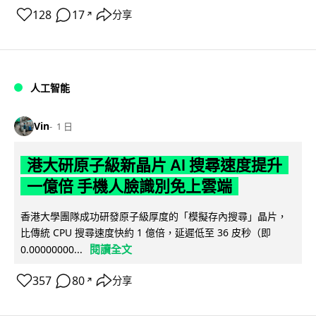
128
17
分享
↗
人工智能
Vin
1 日
港大研原子級新晶片 AI 搜尋速度提升
一億倍 手機人臉識別免上雲端
香港大學團隊成功研發原子級厚度的「模擬存內搜尋」晶片，
比傳統 CPU 搜尋速度快約 1 億倍，延遲低至 36 皮秒（即
閱讀全文
0.00000000...
357
80
分享
↗