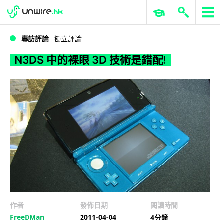
WWDC 2026
GenAI 與雲端科技專區
ERP 與商業 AI
N3DS 中的裸眼 3D 技術是錯配!
專訪評論
獨立評論
N3DS 中的裸眼 3D 技術是錯配!
作者
發佈日期
閱讀時間
FreeDMan
2011-04-04
4分鐘