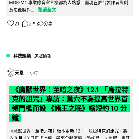
MDR-M1 專業錄音室耳機都為人熟悉。而現在舞台製作者與創
閱讀全文
意影像製作...
21
2
分享
↗
科技娛樂
遊戲情報
天恩
1 小時
《魔獸世界：至暗之夜》12.1 「烏拉特
克的詛咒」專訪：巢穴不為提高世界首
領門檻而設 《諸王之眠》縮短約 10 分
鐘
《魔獸世界：至暗之夜》版本更新 12.1「烏拉特克的詛咒」將
於 8 月 13 日正式上線，帶來全新區域「盤蛇島」、地城「毒牙