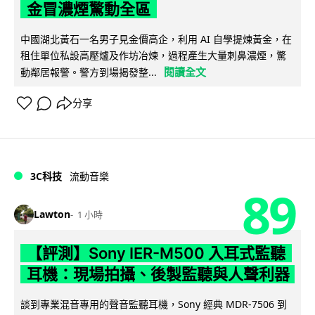
金冒濃煙驚動全區
中國湖北黃石一名男子見金價高企，利用 AI 自學提煉黃金，在
租住單位私設高壓爐及作坊冶煉，過程產生大量刺鼻濃煙，驚
閱讀全文
動鄰居報警。警方到場揭發整...
分享
3C科技
流動音樂
89
Lawton
1 小時
【評測】Sony IER-M500 入耳式監聽
耳機：現場拍攝、後製監聽與人聲利器
談到專業混音專用的聲音監聽耳機，Sony 經典 MDR-7506 到