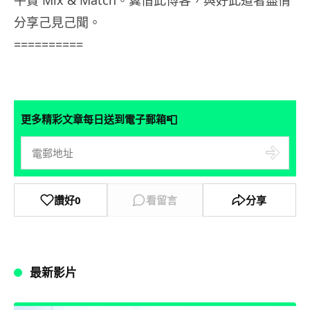
平貴 Mix & Match。冀借此博客，與好此道者盡情
分享己見己聞。
==========
📮
更多精彩文章每日送到電子郵箱
讚好
0
看留言
分享
最新影片