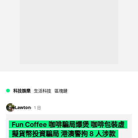
科技娛樂
生活科技
區塊鏈
Lawton
1 日
Fun Coffee 咖啡騙局爆煲 咖啡包裝虛
擬貨幣投資騙局 港澳警拘 8 人涉款