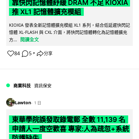
靠快閃記憶體紓緩 DRAM 不足 KIOXIA
推 XL1 記憶體擴充模組
KIOXIA 發表全新記憶體擴充模組 XL1 系列，結合低延遲快閃記
憶體 XL-FLASH 與 CXL 介面，將快閃記憶體轉化為記憶體擴充
閱讀全文
方...
84
5
分享
↗
商業科技
資訊保安
Lawton
1 日
東華學院誤發取錄電郵 全數 11,139 名
申請人一度空歡喜 專家:人為疏忽+系統
防護缺失