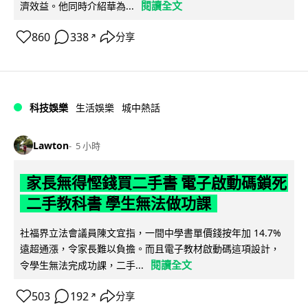
閱讀全文
濟效益。他同時介紹華為...
860
338
分享
↗
科技娛樂
生活娛樂
城中熱話
Lawton
5 小時
家長無得慳錢買二手書 電子啟動碼鎖死
二手教科書 學生無法做功課
社福界立法會議員陳文宜指，一間中學書單價錢按年加 14.7%
遠超通漲，令家長難以負擔。而且電子教材啟動碼這項設計，
閱讀全文
令學生無法完成功課，二手...
503
192
分享
↗