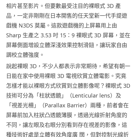
相片甚至影片。但要數最受注目的裸眼式 3D 產
品，一定非剛剛在日本開售的任天堂新一代手提遊
戲機 N3DS 莫屬。這款遊戲機的上屏幕用上由
Sharp 生產之 3.53 吋 15：9 裸眼式 3D 屏幕，並在
屏幕側面增設立體深淺效果控制滑鈕，讓玩家自由
調校立體強度。
說起裸眼 3D，不少人都表示非常期待，希望有朝一
日能在家中使用裸眼 3D 電視欣賞立體電影。究竟
怎樣才能以裸眼方式欣賞到立體影像呢？裸眼式 3D
技術可分為「柱狀透鏡」（Lenticular lens）及
「視差光柵」（Parallax Barrier）兩種，前者會在
屏幕前加入柱狀凸透鏡薄膜，透過光線折射角度的
不同，讓左眼及右眼分別看到存在視差的影像，這
種技術好處是立體有效角度廣 闊，但對控制光線折