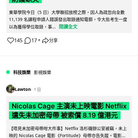
東華學院今日（5 日）大學聯招放榜之際，因人為疏忽向全數
11,139 名課程申請人錯誤發出取錄通知電郵，令大批考生一度
閱讀全文
以為獲得學位取錄，事...
145
17
分享
↗
科技娛樂
影視娛樂
Lawton
1 日
Nicolas Cage 主演未上映電影 Netflix
遺失未加密母帶 被索償 8.19 億港元
【唔見未加密母帶咁大件事】Netflix 洛杉磯辦公室被竊，未上
映的 Nicolas Cage 電影《Fortitude》母帶亦告失蹤。電影...