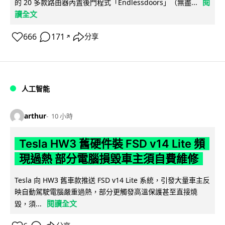
閱
的 20 多款路由器內置後門程式「Endlessdoors」（無盡...
讀全文
666
171
分享
↗
人工智能
arthur
10 小時
Tesla HW3 舊硬件裝 FSD v14 Lite 頻
現過熱 部分電腦損毀車主須自費維修
Tesla 向 HW3 舊車款推送 FSD v14 Lite 系統，引發大量車主反
映自動駕駛電腦嚴重過熱，部分更觸發高溫保護甚至直接燒
閱讀全文
毀，須...