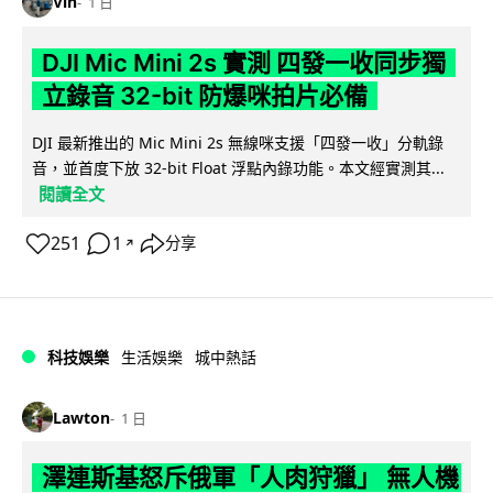
Vin
1 日
DJI Mic Mini 2s 實測 四發一收同步獨
立錄音 32-bit 防爆咪拍片必備
DJI 最新推出的 Mic Mini 2s 無線咪支援「四發一收」分軌錄
音，並首度下放 32-bit Float 浮點內錄功能。本文經實測其...
閱讀全文
251
1
分享
↗
科技娛樂
生活娛樂
城中熱話
Lawton
1 日
澤連斯基怒斥俄軍「人肉狩獵」 無人機