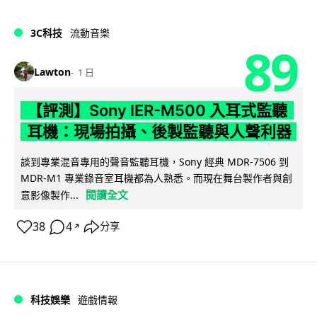
3C科技
流動音樂
89
Lawton
1 日
【評測】Sony IER-M500 入耳式監聽
耳機：現場拍攝、後製監聽與人聲利器
談到專業混音專用的聲音監聽耳機，Sony 經典 MDR-7506 到
MDR-M1 專業錄音室耳機都為人熟悉。而現在舞台製作者與創
閱讀全文
意影像製作...
38
4
分享
↗
科技娛樂
遊戲情報