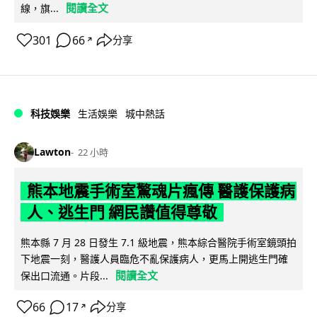
閱讀全文
線，旗...
301
66
分享
↗
科技娛樂
生活娛樂
城中熱話
Lawton
22 小時
熊本地震手術室驚魂片瘋傳 醫護保護病
人、逃生門 網民讚值得尊敬
熊本縣 7 月 28 日發生 7.1 級地震，熊本綜合醫院手術室鏡頭拍
下地震一刻，醫護人員臨危不亂保護病人，更馬上開逃生門確
閱讀全文
保出口流通。片段...
66
17
分享
↗