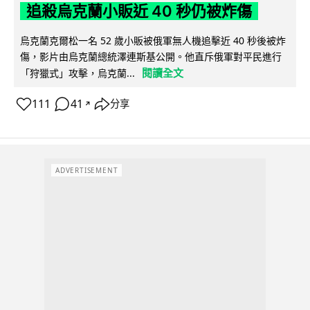
追殺烏克蘭小販近 40 秒仍被炸傷
烏克蘭克爾松一名 52 歲小販被俄軍無人機追擊近 40 秒後被炸
傷，影片由烏克蘭總統澤連斯基公開。他直斥俄軍對平民進行
閱讀全文
「狩獵式」攻擊，烏克蘭...
111
41
分享
↗
ADVERTISEMENT