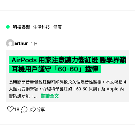
科技娛樂
生活科技
健康
arthur
1 日
AirPods 用家注意聽力響紅燈 醫學界籲
耳機用戶謹守「60-60」鐵律
長時間高音量佩戴耳機可能導致永久性噪音性聽損。本文盤點 4
大聽力受損警號，介紹科學護耳的「60-60 原則」及 Apple 內
閱讀全文
置防護功能，...
18
分享