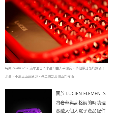
每顆SWAROVSKI施華洛世奇水晶均由人手鑲嵌，整個電話殼均鑲滿了
水晶，不論正面或底部，甚至頂部及側面均佈滿
關於 LUCIEN ELEMENTS
將奢華與高格調的時裝理
念融入個人電子產品配件