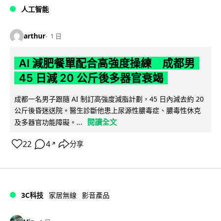
人工智能
arthur
1 日
AI 減肥餐單配合高強度操練 成都男
45 日減 20 公斤後多器官衰竭
成都一名男子跟隨 AI 制訂高強度減脂計劃，45 日內減去約 20
公斤後昏迷送院。醫生診斷他患上尿源性膿毒症、膿毒性休克
閱讀全文
及多器官功能障礙。...
22
4
分享
↗
3C科技
家居無線
影音產品