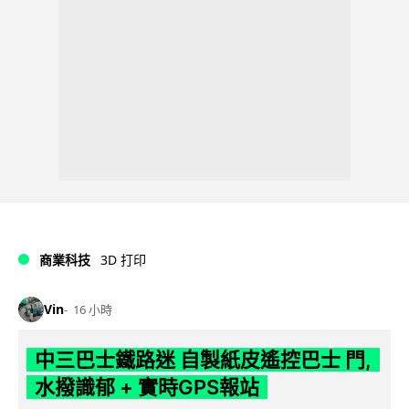
商業科技
3D 打印
Vin
16 小時
中三巴士鐵路迷 自製紙皮遙控巴士 門,
水撥識郁 + 實時GPS報站