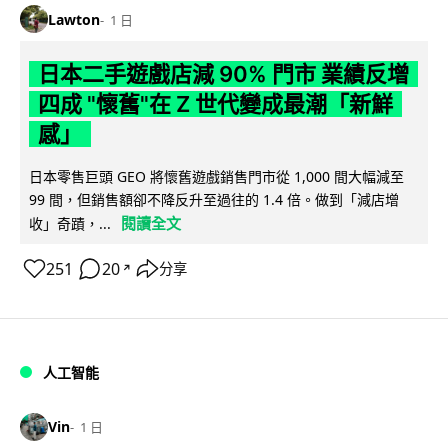
Lawton
1 日
日本二手遊戲店減 90% 門市 業績反增
四成 "懷舊"在 Z 世代變成最潮「新鮮
感」
日本零售巨頭 GEO 將懷舊遊戲銷售門市從 1,000 間大幅減至
99 間，但銷售額卻不降反升至過往的 1.4 倍。做到「減店增
閱讀全文
收」奇蹟，...
251
20
分享
↗
人工智能
Vin
1 日