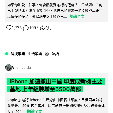
如果你熱愛一件事，你會熱愛到怎樣的程度？一位就讀中三的
巴士鐵路迷，選擇由零開始，把自己的興趣一步步變成真正可
閱讀全文
以運作的作品。他以紙皮親手製作出...
1,736
109
分享
↗
科技娛樂
生活娛樂
城中熱話
Vin
17 小時
iPhone 加速撤出中國 印度成新機主要
基地 上年組裝增至5500萬部
Apple 加速將 iPhone 生產線由中國轉往印度，目標兩年內將
產量最高 50% 移至當地。印度政府推出關稅豁免及稅務優惠延
閱讀全文
長至 204...