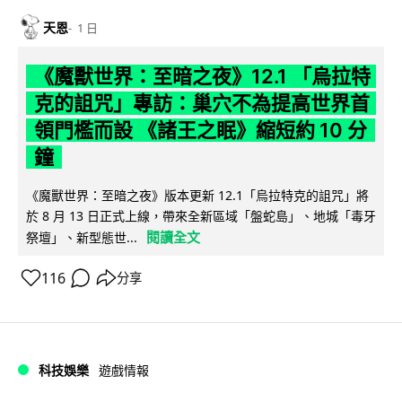
天恩
1 日
《魔獸世界：至暗之夜》12.1 「烏拉特
克的詛咒」專訪：巢穴不為提高世界首
領門檻而設 《諸王之眠》縮短約 10 分
鐘
《魔獸世界：至暗之夜》版本更新 12.1「烏拉特克的詛咒」將
於 8 月 13 日正式上線，帶來全新區域「盤蛇島」、地城「毒牙
閱讀全文
祭壇」、新型態世...
116
分享
科技娛樂
遊戲情報