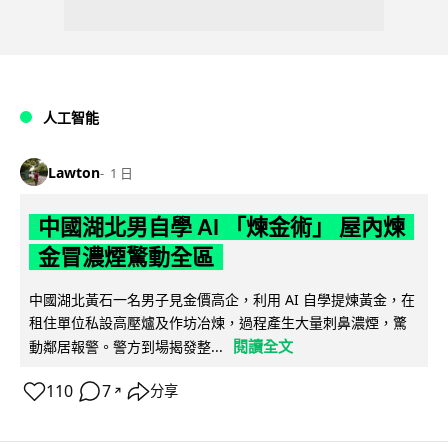
人工智能
Lawton
1 日
中國湖北男自學 AI 「煉金術」 屋內煉
金冒濃煙驚動全區
中國湖北黃石一名男子見金價高企，利用 AI 自學提煉黃金，在
租住單位私設高壓爐及作坊冶煉，過程產生大量刺鼻濃煙，驚
閱讀全文
動鄰居報警。警方到場揭發整...
110
7
分享
↗