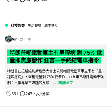
科技娛樂
生活娛樂
城中熱話
Vin
21 小時
特朗普嘲電動車主有里程病 剩 75% 電
量即焦慮發作 狂言一手終結電車指令
特朗普在拉斯維加斯造勢大會上公開嘲諷電動車車主患有「里
程焦慮病」，聲稱電量剩 75% 便發作，並重申已廢除電動車強
閱讀全文
制令。惟專業車媒隨即反駁，...
531
243
分享
↗