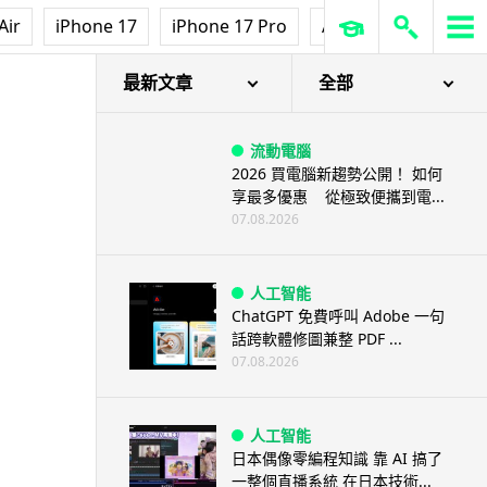
Air
iPhone 17
iPhone 17 Pro
AirPods Pro 3
Ap
最新文章
全部
流動電腦
2026 買電腦新趨勢公開！ 如何
享最多優惠 從極致便攜到電...
07.08.2026
人工智能
ChatGPT 免費呼叫 Adobe 一句
話跨軟體修圖兼整 PDF ...
07.08.2026
人工智能
日本偶像零編程知識 靠 AI 搞了
一整個直播系統 在日本技術...