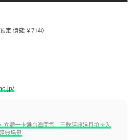
預定 價錢:￥7140
no.jp/
Z》立體一卡通台灣開售 三款經典道具拍卡入
經典場景