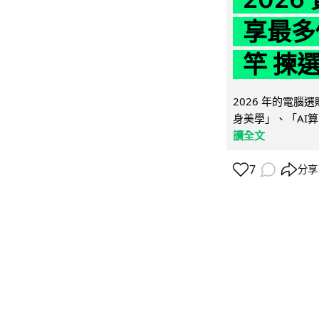
享最多
竿 揀
2026 年的電
身美學」、「AI算
讀全文
7
分享