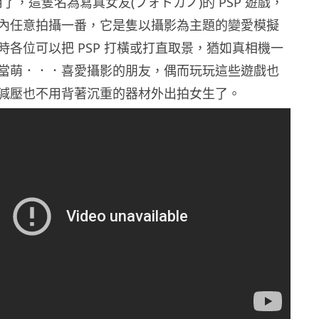
了，這隻名為寫真女友(フォトカノ)的 PSP 遊戲，
內任意拍攝一番，它是隻以攝影為主題的變愛模擬
時各位可以把 PSP 打橫或打直取景，猶如真相機一
當萌．．．喜愛攝影的朋友，偶而玩玩這些遊戲也
減壓也不用背著沉重的器材外出拍女生了。