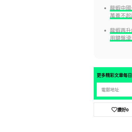
龍蝦中國
萬養不起
龍蝦再升級
用鍵盤滑
更多精彩文章每日
讚好
0