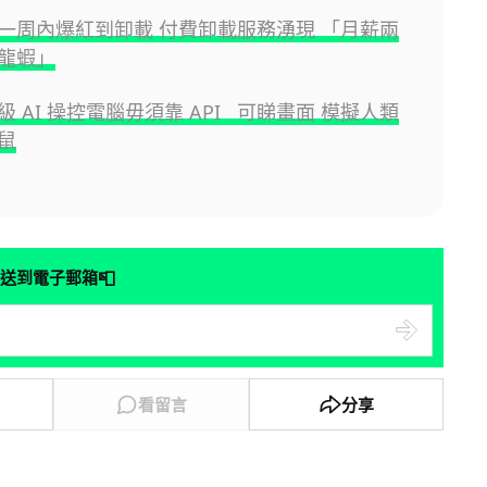
一周內爆紅到卸載 付費卸載服務湧現 「月薪兩
龍蝦」
 AI 操控電腦毋須靠 API 可睇畫面 模擬人類
鼠
📮
送到電子郵箱
看留言
分享