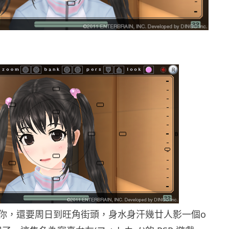
你，還要周日到旺角街頭，身水身汗幾廿人影一個o