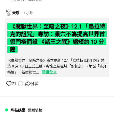
天恩
11 小時
《魔獸世界：至暗之夜》12.1 「烏拉特
克的詛咒」專訪：巢穴不為提高世界首
領門檻而設 《諸王之眠》縮短約 10 分
鐘
《魔獸世界：至暗之夜》版本更新 12.1「烏拉特克的詛咒」將
於 8 月 13 日正式上線，帶來全新區域「盤蛇島」、地城「毒牙
閱讀全文
祭壇」、新型態世...
71
分享
科技娛樂
遊戲情報