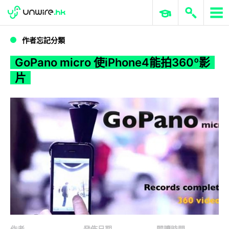
WWDC 2026
GenAI 與雲端科技專區
ERP 與商業 AI
GoPano micro 使iPhone4能拍360º影片
作者忘記分類
GoPano micro 使iPhone4能拍360º影
片
作者
發佈日期
閱讀時間