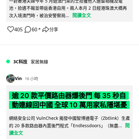
一對香港夫婦今年 5 月遊澳門乘的士拾獲他人遺留相機及電
池，拾遺不報並帶返香港自用。兩人本月 2 日經港珠澳大橋再
閱讀全文
次入境澳門時，被治安警察局...
405
60
分享
↗
3C科技
家居無線
Vin
16 小時
逾 20 款平價路由器爆後門 每 35 秒自
動連線回中國 全球 10 萬用家私隱堪憂
網絡安全公司 VulnCheck 揭發中國智博通電子（Zbtlink）生產
閱
的 20 多款路由器內置後門程式「Endlessdoors」（無盡...
讀全文