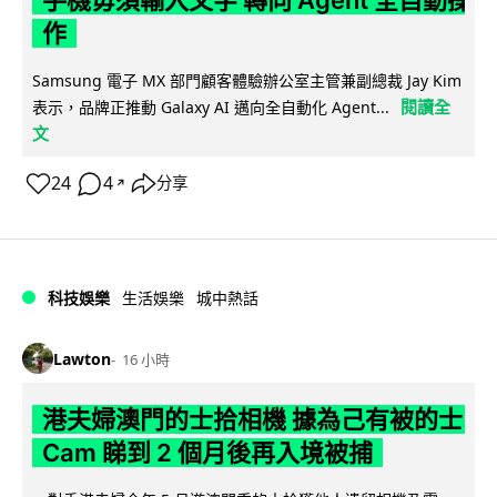
手機毋須輸入文字 轉向 Agent 全自動操
作
Samsung 電子 MX 部門顧客體驗辦公室主管兼副總裁 Jay Kim
閱讀全
表示，品牌正推動 Galaxy AI 邁向全自動化 Agent...
文
24
4
分享
↗
科技娛樂
生活娛樂
城中熱話
Lawton
16 小時
港夫婦澳門的士拾相機 據為己有被的士
Cam 睇到 2 個月後再入境被捕