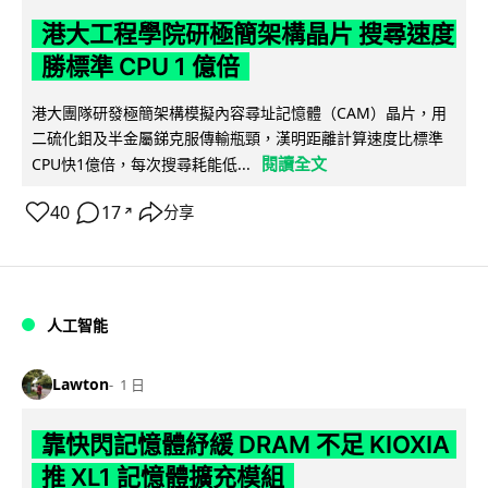
港大工程學院研極簡架構晶片 搜尋速度
勝標準 CPU 1 億倍
港大團隊研發極簡架構模擬內容尋址記憶體（CAM）晶片，用
二硫化鉬及半金屬銻克服傳輸瓶頸，漢明距離計算速度比標準
閱讀全文
CPU快1億倍，每次搜尋耗能低...
40
17
分享
↗
人工智能
Lawton
1 日
靠快閃記憶體紓緩 DRAM 不足 KIOXIA
推 XL1 記憶體擴充模組