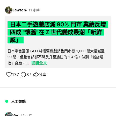
Lawton
11 小時
日本二手遊戲店減 90% 門市 業績反增
四成 "懷舊"在 Z 世代變成最潮「新鮮
感」
日本零售巨頭 GEO 將懷舊遊戲銷售門市從 1,000 間大幅減至
99 間，但銷售額卻不降反升至過往的 1.4 倍。做到「減店增
閱讀全文
收」奇蹟，...
137
8
分享
↗
人工智能
Vin
12 小時