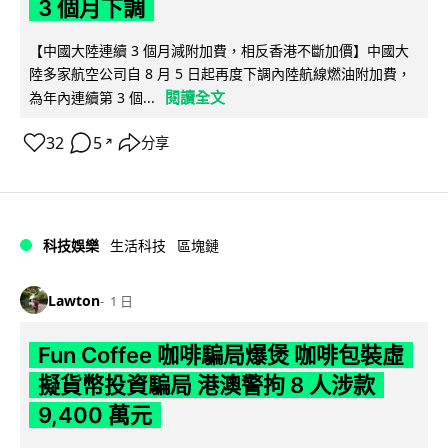
3 個月下調
【中國大陸連續 3 個月減附加費，相反香港不斷加價】中國大
陸多家航空公司自 8 月 5 日起再度下調內陸航線燃油附加費，
閱讀全文
為年內連續第 3 個...
32
5
分享
↗
科技娛樂
生活科技
區塊鏈
Lawton
1 日
Fun Coffee 咖啡騙局爆煲 咖啡包裝虛
擬貨幣投資騙局 港澳警拘 8 人涉款
9,400 萬元