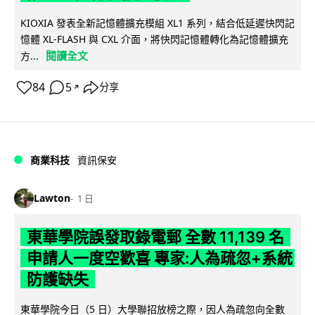
KIOXIA 發表全新記憶體擴充模組 XL1 系列，結合低延遲快閃記
憶體 XL-FLASH 與 CXL 介面，將快閃記憶體轉化為記憶體擴充
閱讀全文
方...
84
5
分享
↗
商業科技
資訊保安
Lawton
1 日
東華學院誤發取錄電郵 全數 11,139 名
申請人一度空歡喜 專家:人為疏忽+系統
防護缺失
東華學院今日（5 日）大學聯招放榜之際，因人為疏忽向全數