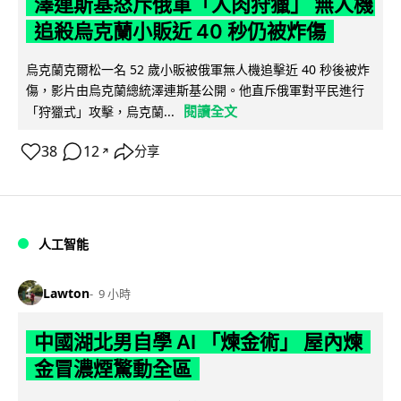
澤連斯基怒斥俄軍「人肉狩獵」 無人機
追殺烏克蘭小販近 40 秒仍被炸傷
烏克蘭克爾松一名 52 歲小販被俄軍無人機追擊近 40 秒後被炸
傷，影片由烏克蘭總統澤連斯基公開。他直斥俄軍對平民進行
閱讀全文
「狩獵式」攻擊，烏克蘭...
38
12
分享
↗
人工智能
Lawton
9 小時
中國湖北男自學 AI 「煉金術」 屋內煉
金冒濃煙驚動全區