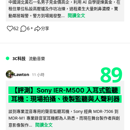
中國湖北黃石一名男子見金價高企，利用 AI 自學提煉黃金，在
租住單位私設高壓爐及作坊冶煉，過程產生大量刺鼻濃煙，驚
閱讀全文
動鄰居報警。警方到場揭發整...
62
6
分享
↗
3C科技
流動音樂
89
Lawton
11 小時
【評測】Sony IER-M500 入耳式監聽
耳機：現場拍攝、後製監聽與人聲利器
談到專業混音專用的聲音監聽耳機，Sony 經典 MDR-7506 到
MDR-M1 專業錄音室耳機都為人熟悉。而現在舞台製作者與創
閱讀全文
意影像製作...