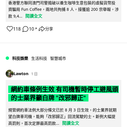
香港警方聯同澳門司警搗破以養生咖啡生意包裝的虛擬貨幣投
資騙局 Fun Coffee，兩地共拘捕 8 人，接獲逾 200 宗舉報，涉
閱讀全文
款 9,4...
118
10
分享
↗
科技娛樂
生活科技
智慧城市
Lawton
1 日
網約車條例生效 有司機暫時停工避風頭
的士業界籲白牌 "改邪歸正"
規管網約車法例大部分條文已於 8 月 3 日生效，的士業界就期
望白牌車司機，能夠「改邪歸正」回流駕駛的士。新例大幅提
閱讀全文
高罰則，首次定罪最高罰款...