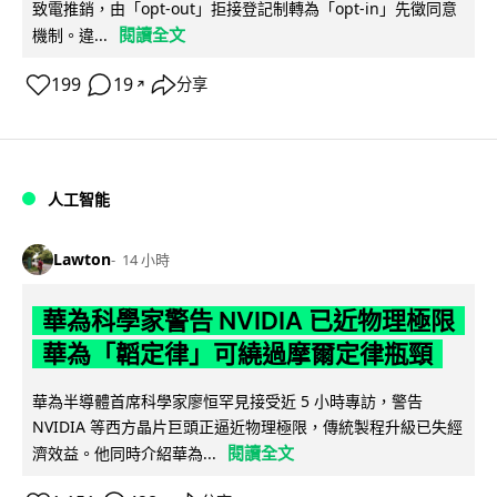
致電推銷，由「opt-out」拒接登記制轉為「opt-in」先徵同意
閱讀全文
機制。違...
199
19
分享
↗
人工智能
Lawton
14 小時
華為科學家警告 NVIDIA 已近物理極限
華為「韜定律」可繞過摩爾定律瓶頸
華為半導體首席科學家廖恒罕見接受近 5 小時專訪，警告
NVIDIA 等西方晶片巨頭正逼近物理極限，傳統製程升級已失經
閱讀全文
濟效益。他同時介紹華為...