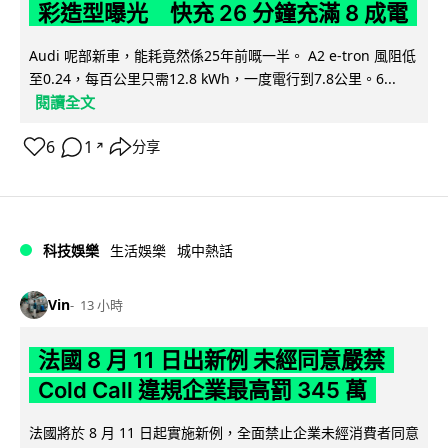
彩造型曝光 快充 26 分鐘充滿 8 成電
Audi 呢部新車，能耗竟然係25年前嘅一半。 A2 e-tron 風阻低
至0.24，每百公里只需12.8 kWh，一度電行到7.8公里。6...
閱讀全文
6
1
分享
↗
科技娛樂
生活娛樂
城中熱話
Vin
13 小時
法國 8 月 11 日出新例 未經同意嚴禁
Cold Call 違規企業最高罰 345 萬
法國將於 8 月 11 日起實施新例，全面禁止企業未經消費者同意