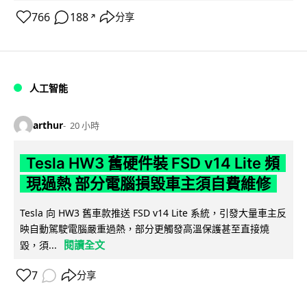
766
188
分享
↗
人工智能
arthur
20 小時
Tesla HW3 舊硬件裝 FSD v14 Lite 頻
現過熱 部分電腦損毀車主須自費維修
Tesla 向 HW3 舊車款推送 FSD v14 Lite 系統，引發大量車主反
映自動駕駛電腦嚴重過熱，部分更觸發高溫保護甚至直接燒
閱讀全文
毀，須...
7
分享