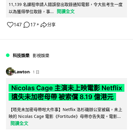
11,139 名課程申請人錯誤發出取錄通知電郵，令大批考生一度
閱讀全文
以為獲得學位取錄，事...
147
17
分享
↗
科技娛樂
影視娛樂
Lawton
1 日
Nicolas Cage 主演未上映電影 Netflix
遺失未加密母帶 被索償 8.19 億港元
【唔見未加密母帶咁大件事】Netflix 洛杉磯辦公室被竊，未上
映的 Nicolas Cage 電影《Fortitude》母帶亦告失蹤。電影...
閱讀全文