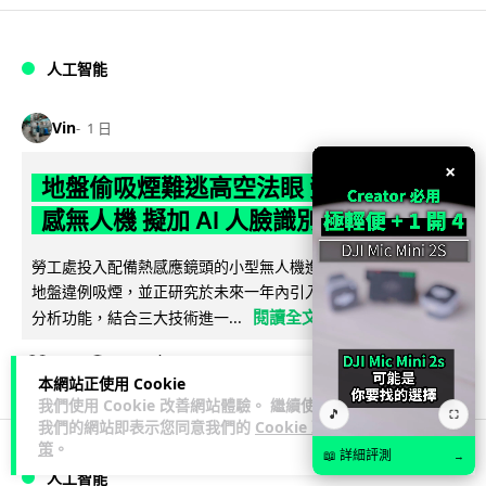
人工智能
Vin
1 日
×
地盤偷吸煙難逃高空法眼 勞工處出動熱
感無人機 擬加 AI 人臉識別精準執法
勞工處投入配備熱感應鏡頭的小型無人機進行高空巡邏以打擊
地盤違例吸煙，並正研究於未來一年內引入 AI 人臉識別與行為
閱讀全文
分析功能，結合三大技術進一...
246
57
分享
↗
本網站正使用 Cookie
我們使用 Cookie 改善網站體驗。 繼續使用
🎵
⛶
我們的網站即表示您同意我們的
Cookie 政
策
。
📖 詳細評測
→
人工智能