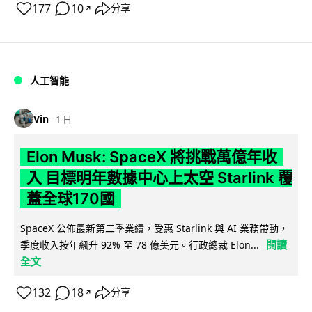
177
10
分享
↗
人工智能
Vin
1 日
Elon Musk: SpaceX 將挑戰萬億年收
入 目標明年數據中心上太空 Starlink 覆
蓋全球170國
SpaceX 公佈最新第二季業績，受惠 Starlink 與 AI 業務帶動，
閱讀
季度收入按年飆升 92% 至 78 億美元。行政總裁 Elon...
全文
132
18
分享
↗