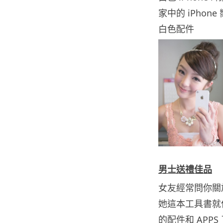
家中的 iPho
白色配件
男士送禮佳品
女友經常問你關於 i
她這本工具書就
的配件和 APP