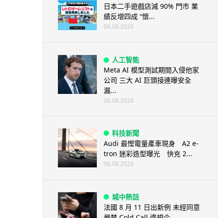
日本二手遊戲店減 90% 門市 業
績反增四成 “懷...
06.08.2026
人工智能
Meta AI 模型測試期間入侵他家
公司 三大 AI 巨頭接連曝安全
漏...
06.08.2026
科技新聞
Audi 最慳電量產車現身 A2 e-
tron 迷彩造型曝光 快充 2...
06.08.2026
城中熱話
法國 8 月 11 日出新例 未經同意
嚴禁 Cold Call 違規企...