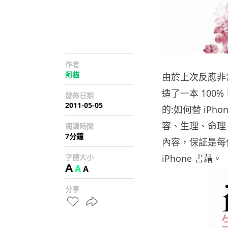
作者
阿貓
由於上次反應非
造了一本 100%
發佈日期
2011-05-05
的:如何替 iPh
容、生理、命理、運
閱讀時間
7分鐘
內容，保証是每位
字體大小
iPhone 書藉。
A
A
A
分享