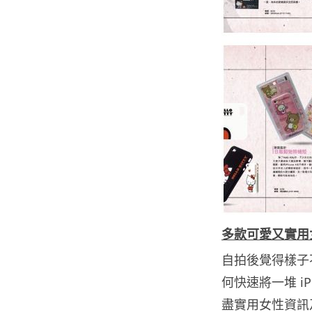
多
款可愛又實用女
自拍後覺得樣子不美
何快速將一堆 iP
盡實用女性資訊及 