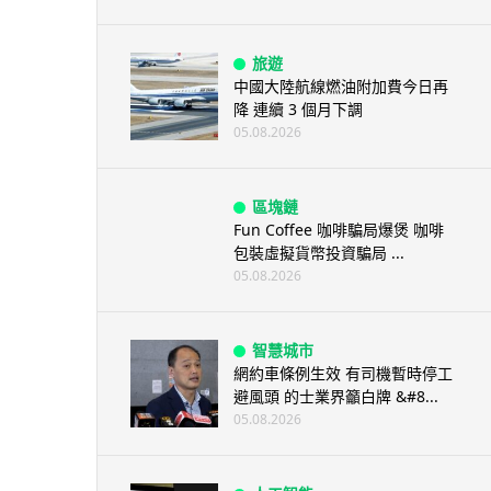
旅遊
中國大陸航線燃油附加費今日再
降 連續 3 個月下調
05.08.2026
區塊鏈
Fun Coffee 咖啡騙局爆煲 咖啡
包裝虛擬貨幣投資騙局 ...
05.08.2026
智慧城市
網約車條例生效 有司機暫時停工
避風頭 的士業界籲白牌 &#8...
05.08.2026