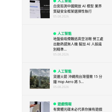
人工智能
白宮拒測中國開放 AI 模型 業界
質疑安全框架選擇性執行
05.08.2026
人工智能
地盤偷吸煙難逃高空法眼 勞工處
出動熱感無人機 擬加 AI 人臉識
別精準...
05.08.2026
人工智能
貨運火箭 沖繩飛台灣僅需 15 分
鐘 Hop Aero 將 5...
05.08.2026
遊戲情報
有實體光碟未必代表你擁有遊戲