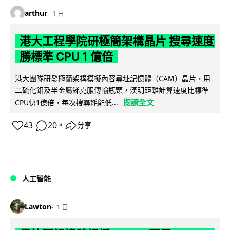
arthur
1 日
港大工程學院研極簡架構晶片 搜尋速度
勝標準 CPU 1 億倍
港大團隊研發極簡架構模擬內容尋址記憶體（CAM）晶片，用
二硫化鉬及半金屬銻克服傳輸瓶頸，漢明距離計算速度比標準
閱讀全文
CPU快1億倍，每次搜尋耗能低...
43
20
分享
↗
人工智能
Lawton
1 日