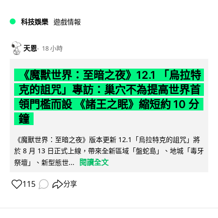
科技娛樂
遊戲情報
天恩
18 小時
《魔獸世界：至暗之夜》12.1 「烏拉特
克的詛咒」專訪：巢穴不為提高世界首
領門檻而設 《諸王之眠》縮短約 10 分
鐘
《魔獸世界：至暗之夜》版本更新 12.1「烏拉特克的詛咒」將
於 8 月 13 日正式上線，帶來全新區域「盤蛇島」、地城「毒牙
閱讀全文
祭壇」、新型態世...
115
分享