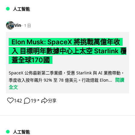
人工智能
Vin
1 日
Elon Musk: SpaceX 將挑戰萬億年收
入 目標明年數據中心上太空 Starlink 覆
蓋全球170國
SpaceX 公佈最新第二季業績，受惠 Starlink 與 AI 業務帶動，
閱讀
季度收入按年飆升 92% 至 78 億美元。行政總裁 Elon...
全文
142
19
分享
↗
人工智能