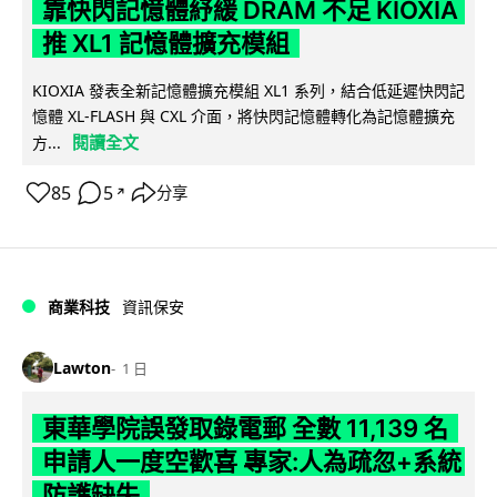
靠快閃記憶體紓緩 DRAM 不足 KIOXIA
推 XL1 記憶體擴充模組
KIOXIA 發表全新記憶體擴充模組 XL1 系列，結合低延遲快閃記
憶體 XL-FLASH 與 CXL 介面，將快閃記憶體轉化為記憶體擴充
閱讀全文
方...
85
5
分享
↗
商業科技
資訊保安
Lawton
1 日
東華學院誤發取錄電郵 全數 11,139 名
申請人一度空歡喜 專家:人為疏忽+系統
防護缺失