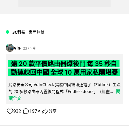
3C科技
家居無線
Vin
23 小時
逾 20 款平價路由器爆後門 每 35 秒自
動連線回中國 全球 10 萬用家私隱堪憂
網絡安全公司 VulnCheck 揭發中國智博通電子（Zbtlink）生產
閱
的 20 多款路由器內置後門程式「Endlessdoors」（無盡...
讀全文
932
197
分享
↗