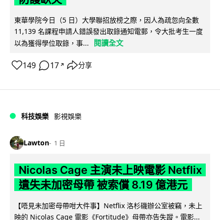
東華學院今日（5 日）大學聯招放榜之際，因人為疏忽向全數
11,139 名課程申請人錯誤發出取錄通知電郵，令大批考生一度
閱讀全文
以為獲得學位取錄，事...
149
17
分享
↗
科技娛樂
影視娛樂
Lawton
1 日
Nicolas Cage 主演未上映電影 Netflix
遺失未加密母帶 被索償 8.19 億港元
【唔見未加密母帶咁大件事】Netflix 洛杉磯辦公室被竊，未上
映的 Nicolas Cage 電影《Fortitude》母帶亦告失蹤。電影...