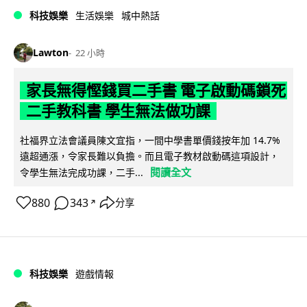
科技娛樂
生活娛樂
城中熱話
Lawton
22 小時
家長無得慳錢買二手書 電子啟動碼鎖死
二手教科書 學生無法做功課
社福界立法會議員陳文宜指，一間中學書單價錢按年加 14.7%
遠超通漲，令家長難以負擔。而且電子教材啟動碼這項設計，
閱讀全文
令學生無法完成功課，二手...
880
343
分享
↗
科技娛樂
遊戲情報