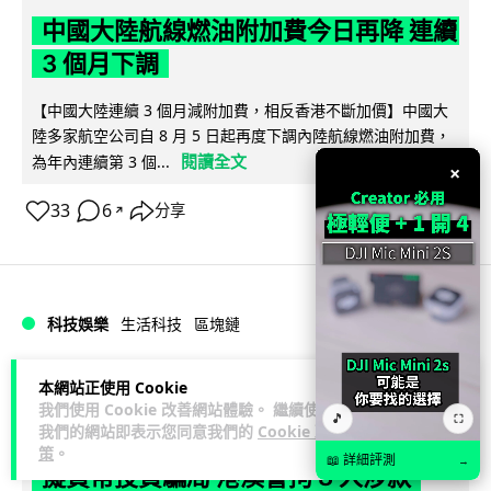
中國大陸航線燃油附加費今日再降 連續
3 個月下調
【中國大陸連續 3 個月減附加費，相反香港不斷加價】中國大
陸多家航空公司自 8 月 5 日起再度下調內陸航線燃油附加費，
閱讀全文
為年內連續第 3 個...
×
33
6
分享
↗
科技娛樂
生活科技
區塊鏈
Lawton
1 日
本網站正使用 Cookie
我們使用 Cookie 改善網站體驗。 繼續使用
🎵
⛶
我們的網站即表示您同意我們的
Cookie 政
Fun Coffee 咖啡騙局爆煲 咖啡包裝虛
策
。
📖 詳細評測
→
擬貨幣投資騙局 港澳警拘 8 人涉款