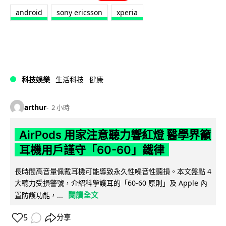
android
sony ericsson
xperia
科技娛樂
生活科技
健康
arthur
2 小時
AirPods 用家注意聽力響紅燈 醫學界籲
耳機用戶謹守「60-60」鐵律
長時間高音量佩戴耳機可能導致永久性噪音性聽損。本文盤點 4
大聽力受損警號，介紹科學護耳的「60-60 原則」及 Apple 內
閱讀全文
置防護功能，...
5
分享