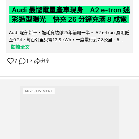
Audi 最慳電量產車現身 A2 e-tron 迷
彩造型曝光 快充 26 分鐘充滿 8 成電
Audi 呢部新車，能耗竟然係25年前嘅一半。 A2 e-tron 風阻低
至0.24，每百公里只需12.8 kWh，一度電行到7.8公里。6...
閱讀全文
7
1
分享
↗
ADVERTISEMENT