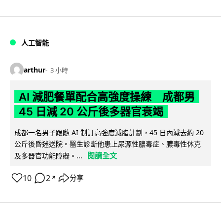
人工智能
arthur
3 小時
AI 減肥餐單配合高強度操練 成都男
45 日減 20 公斤後多器官衰竭
成都一名男子跟隨 AI 制訂高強度減脂計劃，45 日內減去約 20
公斤後昏迷送院。醫生診斷他患上尿源性膿毒症、膿毒性休克
閱讀全文
及多器官功能障礙。...
10
2
分享
↗