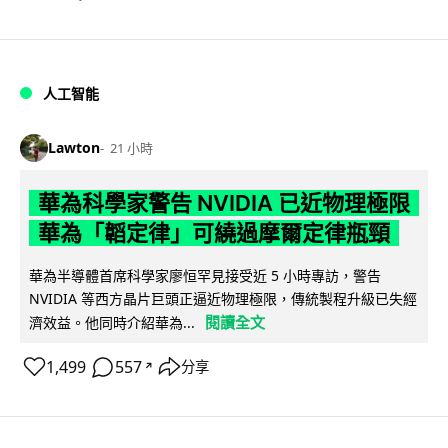
人工智能
Lawton
21 小時
華為科學家警告 NVIDIA 已近物理極限
華為「韜定律」可繞過摩爾定律瓶頸
華為半導體首席科學家廖恒罕見接受近 5 小時專訪，警告
NVIDIA 等西方晶片巨頭正逼近物理極限，傳統製程升級已失經
閱讀全文
濟效益。他同時介紹華為...
1,499
557
分享
↗