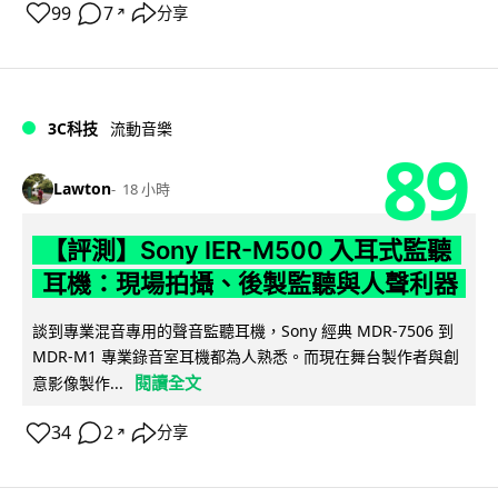
99
7
分享
↗
3C科技
流動音樂
89
Lawton
18 小時
【評測】Sony IER-M500 入耳式監聽
耳機：現場拍攝、後製監聽與人聲利器
談到專業混音專用的聲音監聽耳機，Sony 經典 MDR-7506 到
MDR-M1 專業錄音室耳機都為人熟悉。而現在舞台製作者與創
閱讀全文
意影像製作...
34
2
分享
↗