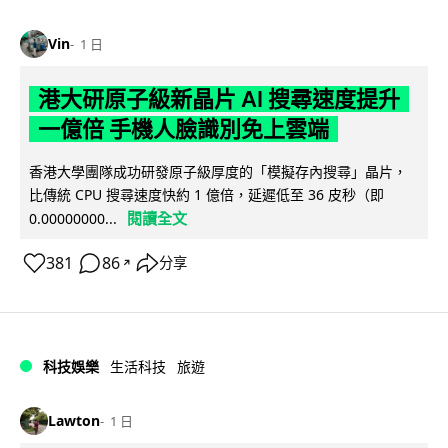
Vin
1 日
港大研原子級新晶片 AI 搜尋速度提升
一億倍 手機人臉識別免上雲端
香港大學團隊成功研發原子級厚度的「模擬存內搜尋」晶片，
比傳統 CPU 搜尋速度快約 1 億倍，延遲低至 36 皮秒（即
閱讀全文
0.00000000...
381
86
分享
↗
科技娛樂
生活科技
旅遊
Lawton
1 日