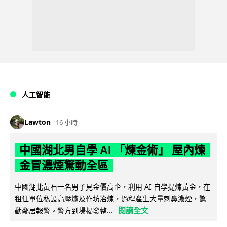
人工智能
Lawton
16 小時
中國湖北男自學 AI 「煉金術」 屋內煉
金冒濃煙驚動全區
中國湖北黃石一名男子見金價高企，利用 AI 自學提煉黃金，在
租住單位私設高壓爐及作坊冶煉，過程產生大量刺鼻濃煙，驚
閱讀全文
動鄰居報警。警方到場揭發整...