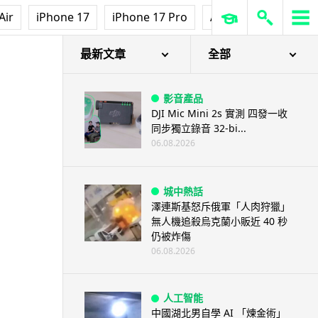
Air
iPhone 17
iPhone 17 Pro
AirPods Pro 3
Ap
最新文章
全部
影音產品
DJI Mic Mini 2s 實測 四發一收
同步獨立錄音 32-bi...
06.08.2026
城中熱話
澤連斯基怒斥俄軍「人肉狩獵」
無人機追殺烏克蘭小販近 40 秒
仍被炸傷
06.08.2026
人工智能
中國湖北男自學 AI 「煉金術」