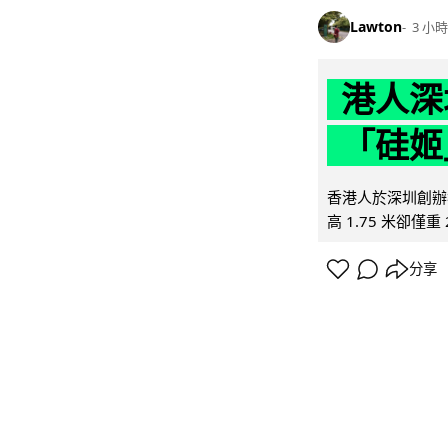
Lawton
3 小時
港人深
「硅姬
香港人於深圳創辦初
高 1.75 米卻僅重 
分享