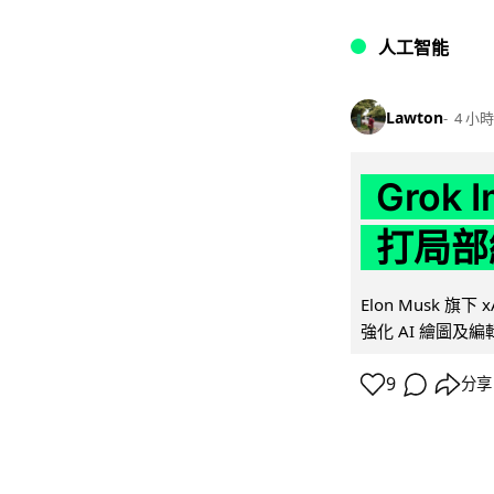
人工智能
Lawton
4 小時
Grok 
打局部
Elon Musk 旗下 x
強化 AI 繪圖及編輯.
9
分享