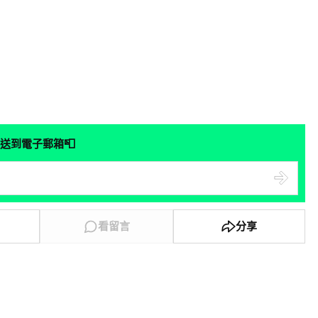
📮
送到電子郵箱
看留言
分享