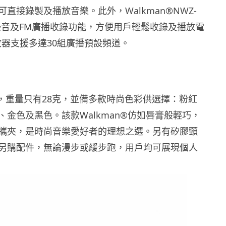
直接錄製及播放音樂。此外，Walkman®NWZ-
合錄音及FM廣播收錄功能，方便用戶輕鬆收錄及播放電
收器支援多達30組廣播預設頻道。
米，重量只有28克，並備多款時尚色彩供選擇：粉紅
、金色及黑色。該款Walkman®仿如唇膏般輕巧，
攜夾，是時尚音樂愛好者的理想之選。另有矽膠頸
另購配件，無論漫步或緩步跑，用戶均可展現個人