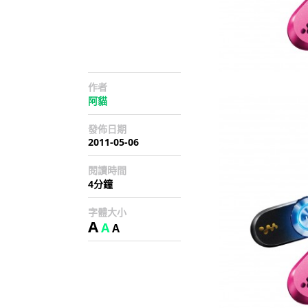
作者
阿貓
發佈日期
2011-05-06
閱讀時間
4分鐘
字體大小
A
A
A