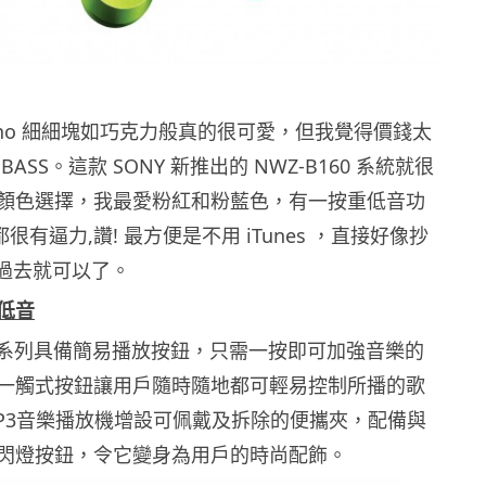
 nano 細細塊如巧克力般真的很可愛，但我覺得價錢太
ASS。這款 SONY 新推出的 NWZ-B160 系統就很
顏色選擇，我最愛粉紅和粉藍色，有一按重低音功
都很有逼力,讚! 最方便是不用 iTunes ，直接好像抄
般拖過去就可以了。
低音
160系列具備簡易播放按鈕，只需一按即可加強音樂的
一觸式按鈕讓用戶隨時隨地都可輕易控制所播的歌
P3音樂播放機增設可佩戴及拆除的便攜夾，配備與
閃燈按鈕，令它變身為用戶的時尚配飾。