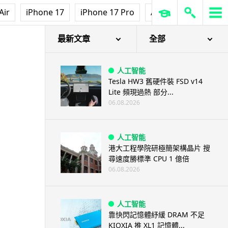
Air
iPhone 17
iPhone 17 Pro
AirPods Pro 3
Ap
最新文章
全部
人工智能
Tesla HW3 舊硬件裝 FSD v14
Lite 頻現過熱 部分...
06.08.2026
人工智能
港大工程學院研極簡架構晶片 搜
尋速度勝標準 CPU 1 億倍
06.08.2026
人工智能
靠快閃記憶體紓緩 DRAM 不足
KIOXIA 推 XL1 記憶體...