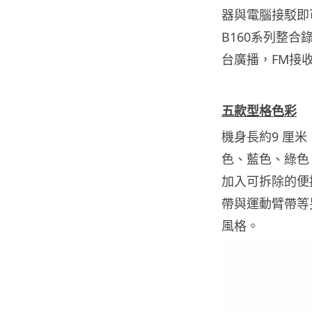
器與電腦接駁即可
B160系列整
台廣播，FM接
五款型格色彩
機身長約9 厘
色、藍色、綠色
加入可拆除的便
帶與運動臂帶等
風格。