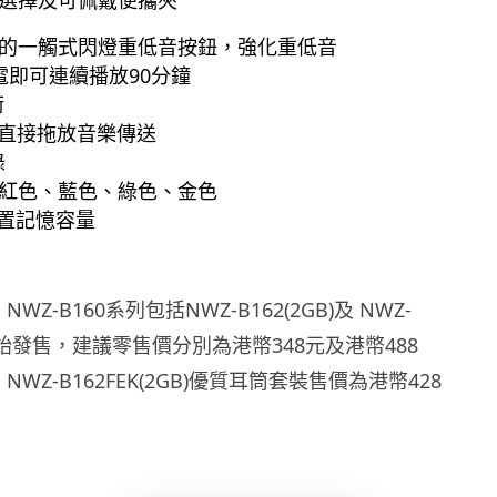
選擇及可佩戴便攜夾
的一觸式閃燈重低音按鈕，強化重低音
電即可連續播放90分鐘
術
便直接拖放音樂傳送
錄
紅色、藍色、綠色、金色
內置記憶容量
 NWZ-B160系列包括NWZ-B162(2GB)及 NWZ-
)現開始發售，建議零售價分別為港幣348元及港幣488
 NWZ-B162FEK(2GB)優質耳筒套裝售價為港幣428