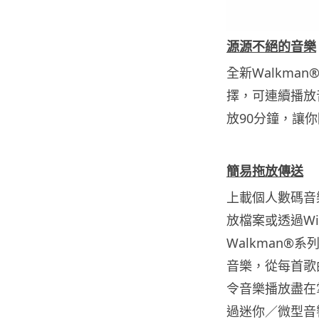
源源不絕的音樂
全新Walkman
擇，可連續播放
放90分鐘，讓
簡易拖放傳
送
上載個人數碼音
放檔案或透過Wind
Walkman®
音樂，從每首歌
令音樂播放盡在掌
過迷你／微型音