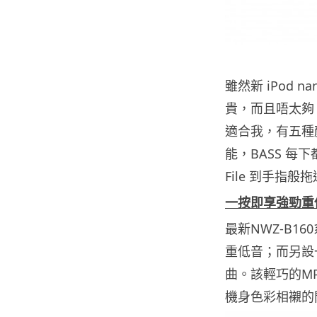
雖然新 iPod
貴，而且唔太夠 B
適合我，有五種
能，BASS 每下
File 到手指
一按即享
強勁重
最新NWZ-B
重低音；而另設
曲。該輕巧的M
機身色彩相襯的