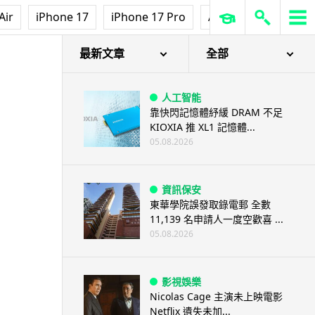
Air
iPhone 17
iPhone 17 Pro
AirPods Pro 3
Ap
最新文章
全部
人工智能
靠快閃記憶體紓緩 DRAM 不足
KIOXIA 推 XL1 記憶體...
05.08.2026
資訊保安
東華學院誤發取錄電郵 全數
11,139 名申請人一度空歡喜 ...
05.08.2026
影視娛樂
Nicolas Cage 主演未上映電影
Netflix 遺失未加...