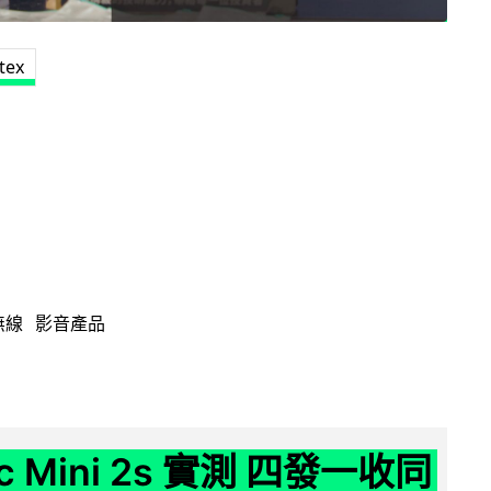
tex
無線
影音產品
ic Mini 2s 實測 四發一收同