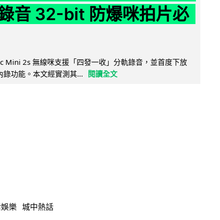
音 32-bit 防爆咪拍片必
Mic Mini 2s 無線咪支援「四發一收」分軌錄音，並首度下放
 浮點內錄功能。本文經實測其...
閱讀全文
活娛樂
城中熱話