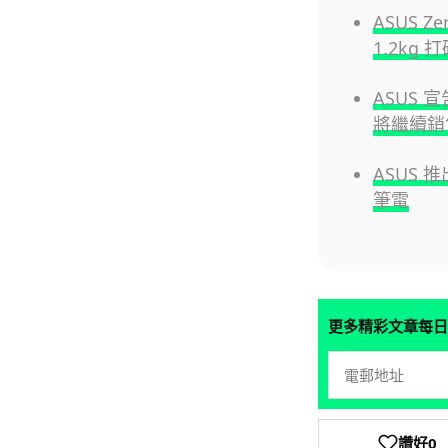
ASUS Z
1.2kg
ASUS 宣
將繼續銷
ASUS 推
筆電
更多精彩文章每日
讚好
0