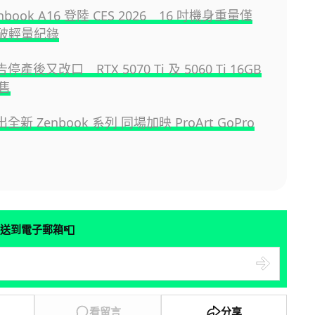
enbook A16 登陸 CES 2026 16 吋機身重量僅
 打破輕量紀錄
告停產後又改口 RTX 5070 Ti 及 5060 Ti 16GB
售
出全新 Zenbook 系列 同場加映 ProArt GoPro
📮
送到電子郵箱
看留言
分享