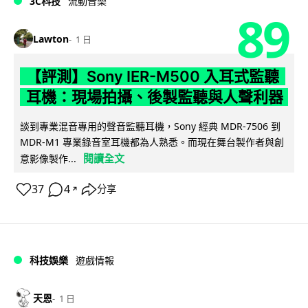
3C科技
流動音樂
89
Lawton
1 日
【評測】Sony IER-M500 入耳式監聽
耳機：現場拍攝、後製監聽與人聲利器
談到專業混音專用的聲音監聽耳機，Sony 經典 MDR-7506 到
MDR-M1 專業錄音室耳機都為人熟悉。而現在舞台製作者與創
閱讀全文
意影像製作...
37
4
分享
↗
科技娛樂
遊戲情報
天恩
1 日