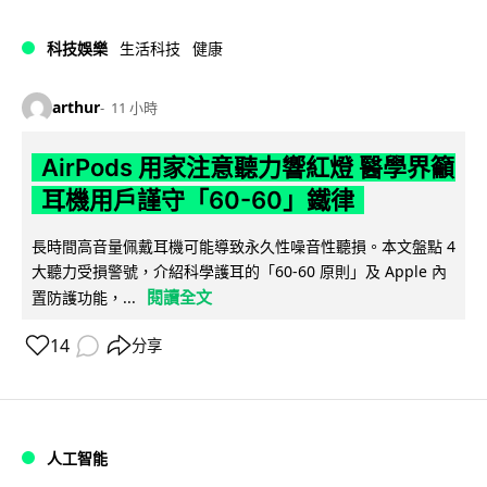
科技娛樂
生活科技
健康
arthur
11 小時
AirPods 用家注意聽力響紅燈 醫學界籲
耳機用戶謹守「60-60」鐵律
長時間高音量佩戴耳機可能導致永久性噪音性聽損。本文盤點 4
大聽力受損警號，介紹科學護耳的「60-60 原則」及 Apple 內
閱讀全文
置防護功能，...
14
分享
人工智能