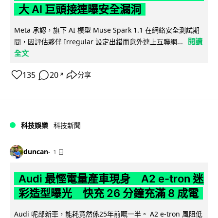
大 AI 巨頭接連曝安全漏洞
Meta 承認，旗下 AI 模型 Muse Spark 1.1 在網絡安全測試期
閱讀
間，因評估夥伴 Irregular 設定出錯而意外連上互聯網...
全文
135
20
分享
↗
科技娛樂
科技新聞
duncan
1 日
Audi 最慳電量產車現身 A2 e-tron 迷
彩造型曝光 快充 26 分鐘充滿 8 成電
Audi 呢部新車，能耗竟然係25年前嘅一半。 A2 e-tron 風阻低