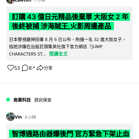
訂購 43 億日元精品後棄單 大阪女 2 年
後終被捕 涉海賊王,火影周邊產品
日本警視廳神田署 8 月 6 日公布，拘捕一名 32 歲大阪女子，
指她涉嫌在出版巨頭集英社旗下官方網店「JUMP
閱讀全文
CHARACTERS ST...
53
8
分享
↗
商業科技
資訊保安
Vin
8 小時
智博通路由器爆後門 官方緊急下架止血