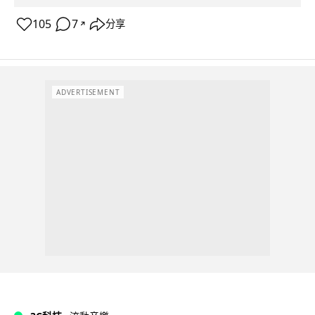
105
7
分享
↗
ADVERTISEMENT