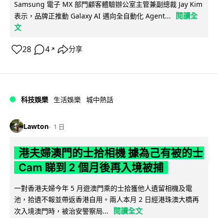
Samsung 電子 MX 部門顧客體驗辦公室主管兼副總裁 Jay Kim
閱讀全
表示，品牌正推動 Galaxy AI 邁向全自動化 Agent...
文
28
4
分享
↗
科技娛樂
生活娛樂
城中熱話
Lawton
1 日
港夫婦澳門的士拾相機 據為己有被的士
Cam 睇到 2 個月後再入境被捕
一對香港夫婦今年 5 月遊澳門乘的士拾獲他人遺留相機及電
池，拾遺不報並帶返香港自用。兩人本月 2 日經港珠澳大橋再
閱讀全文
次入境澳門時，被治安警察局...