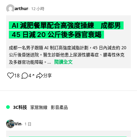
arthur
12 小時
AI 減肥餐單配合高強度操練 成都男
45 日減 20 公斤後多器官衰竭
成都一名男子跟隨 AI 制訂高強度減脂計劃，45 日內減去約 20
公斤後昏迷送院。醫生診斷他患上尿源性膿毒症、膿毒性休克
閱讀全文
及多器官功能障礙。...
18
4
分享
↗
3C科技
家居無線
影音產品
Vin
1 日