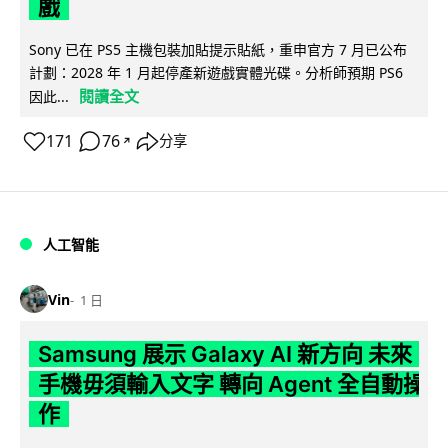
戲
Sony 已在 PS5 主機包裝加貼提示貼紙，重申官方 7 月已公布
計劃：2028 年 1 月起停產新遊戲實體光碟。分析師預期 PS6
閱讀全文
因此...
171
76
分享
↗
人工智能
Vin
1 日
Samsung 展示 Galaxy AI 新方向 未來
手機毋須輸入文字 轉向 Agent 全自動操
作