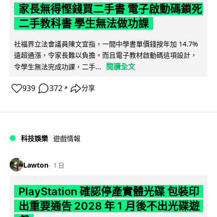
家長無得慳錢買二手書 電子啟動碼鎖死
二手教科書 學生無法做功課
社福界立法會議員陳文宜指，一間中學書單價錢按年加 14.7%
遠超通漲，令家長難以負擔。而且電子教材啟動碼這項設計，
閱讀全文
令學生無法完成功課，二手...
939
372
分享
↗
科技娛樂
遊戲情報
Lawton
1 日
PlayStation 確認停產實體光碟 包裝印
出重要通告 2028 年 1 月後不出光碟遊