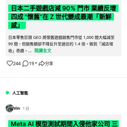
日本二手遊戲店減 90% 門市 業績反增
四成 "懷舊"在 Z 世代變成最潮「新鮮
感」
日本零售巨頭 GEO 將懷舊遊戲銷售門市從 1,000 間大幅減至
99 間，但銷售額卻不降反升至過往的 1.4 倍。做到「減店增
閱讀全文
收」奇蹟，...
244
19
分享
↗
人工智能
Vin
1 日
Meta AI 模型測試期間入侵他家公司 三