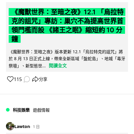
《魔獸世界：至暗之夜》12.1 「烏拉特
克的詛咒」專訪：巢穴不為提高世界首
領門檻而設 《諸王之眠》縮短約 10 分
鐘
《魔獸世界：至暗之夜》版本更新 12.1「烏拉特克的詛咒」將
於 8 月 13 日正式上線，帶來全新區域「盤蛇島」、地城「毒牙
閱讀全文
祭壇」、新型態世...
115
分享
科技娛樂
遊戲情報
Lawton
1 日