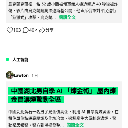
烏克蘭克爾松一名 52 歲小販被俄軍無人機追擊近 40 秒後被炸
傷，影片由烏克蘭總統澤連斯基公開。他直斥俄軍對平民進行
閱讀全文
「狩獵式」攻擊，烏克蘭...
103
40
分享
↗
人工智能
Lawton
1 日
中國湖北男自學 AI 「煉金術」 屋內煉
金冒濃煙驚動全區
中國湖北黃石一名男子見金價高企，利用 AI 自學提煉黃金，在
租住單位私設高壓爐及作坊冶煉，過程產生大量刺鼻濃煙，驚
閱讀全文
動鄰居報警。警方到場揭發整...