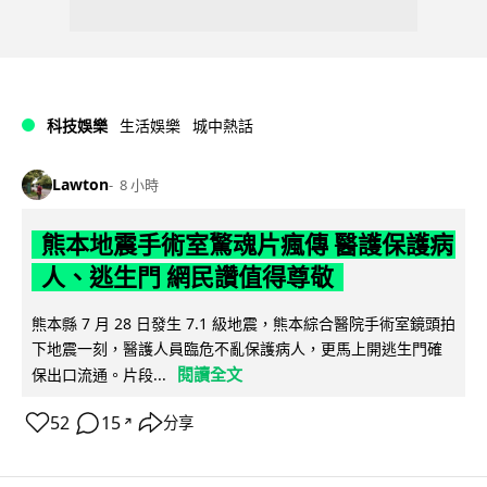
科技娛樂
生活娛樂
城中熱話
Lawton
8 小時
熊本地震手術室驚魂片瘋傳 醫護保護病
人、逃生門 網民讚值得尊敬
熊本縣 7 月 28 日發生 7.1 級地震，熊本綜合醫院手術室鏡頭拍
下地震一刻，醫護人員臨危不亂保護病人，更馬上開逃生門確
閱讀全文
保出口流通。片段...
52
15
分享
↗