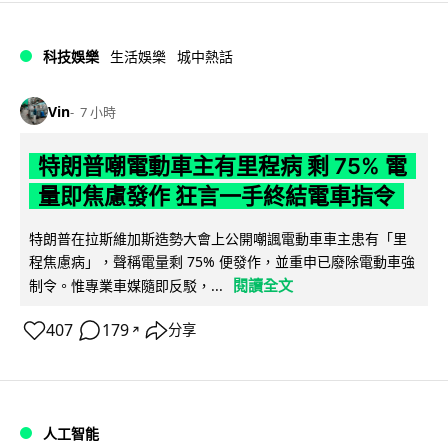
科技娛樂
生活娛樂
城中熱話
Vin
7 小時
特朗普嘲電動車主有里程病 剩 75% 電
量即焦慮發作 狂言一手終結電車指令
特朗普在拉斯維加斯造勢大會上公開嘲諷電動車車主患有「里
程焦慮病」，聲稱電量剩 75% 便發作，並重申已廢除電動車強
閱讀全文
制令。惟專業車媒隨即反駁，...
407
179
分享
↗
人工智能