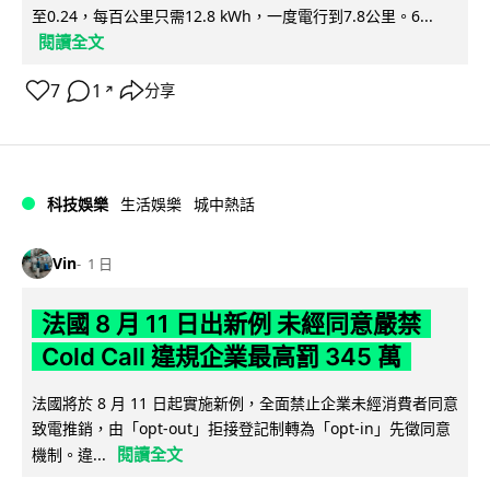
至0.24，每百公里只需12.8 kWh，一度電行到7.8公里。6...
閱讀全文
7
1
分享
↗
科技娛樂
生活娛樂
城中熱話
Vin
1 日
法國 8 月 11 日出新例 未經同意嚴禁
Cold Call 違規企業最高罰 345 萬
法國將於 8 月 11 日起實施新例，全面禁止企業未經消費者同意
致電推銷，由「opt-out」拒接登記制轉為「opt-in」先徵同意
閱讀全文
機制。違...