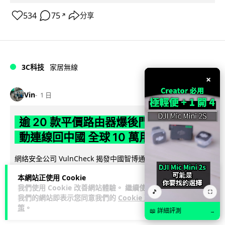
534
75
分享
↗
3C科技
家居無線
×
Vin
1 日
逾 20 款平價路由器爆後門 每 35 秒自
動連線回中國 全球 10 萬用家私隱堪憂
網絡安全公司 VulnCheck 揭發中國智博通電子（Zbtlink）生產
閱
的 20 多款路由器內置後門程式「Endlessdoors」（無盡...
本網站正使用 Cookie
讀全文
我們使用 Cookie 改善網站體驗。 繼續使用
🎵
⛶
我們的網站即表示您同意我們的
Cookie 政
965
221
分享
↗
策
。
📖 詳細評測
→