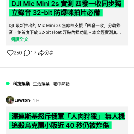
DJI Mic Mini 2s 實測 四發一收同步獨
立錄音 32-bit 防爆咪拍片必備
DJI 最新推出的 Mic Mini 2s 無線咪支援「四發一收」分軌錄
音，並首度下放 32-bit Float 浮點內錄功能。本文經實測其...
閱讀全文
250
1
分享
↗
科技娛樂
生活娛樂
城中熱話
Lawton
1 日
澤連斯基怒斥俄軍「人肉狩獵」 無人機
追殺烏克蘭小販近 40 秒仍被炸傷