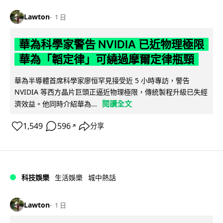
Lawton
1 日
華為科學家警告 NVIDIA 已近物理極限
華為「韜定律」可繞過摩爾定律瓶頸
華為半導體首席科學家廖恒罕見接受近 5 小時專訪，警告
NVIDIA 等西方晶片巨頭正逼近物理極限，傳統製程升級已失經
閱讀全文
濟效益。他同時介紹華為...
1,549
596
分享
↗
科技娛樂
生活娛樂
城中熱話
Lawton
1 日