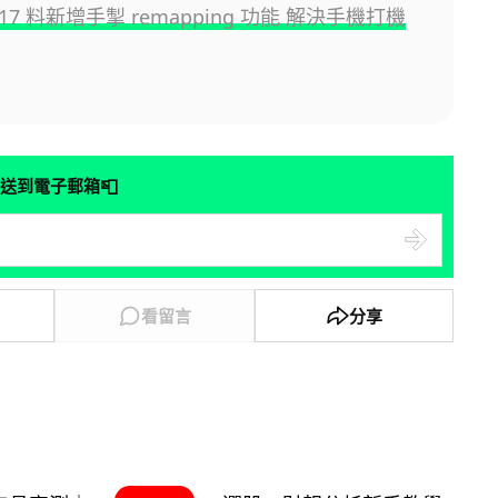
d 17 料新增手掣 remapping 功能 解決手機打機
📮
送到電子郵箱
看留言
分享