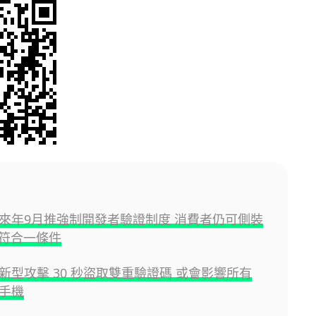
id 來年9月推強制開發者驗證制度 消費者仍可側裝
符合一條件
id 新型攻擊 30 秒盜取雙重驗證碼 或會影響所有
d 手機