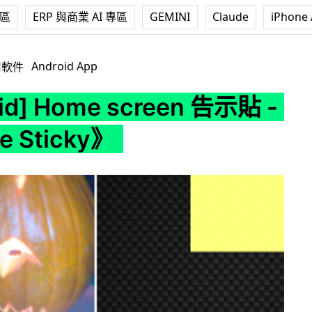
專區
ERP 與商業 AI 專區
GEMINI
Claude
iPhone 
 screen 告示貼 -《Image Sticky》
Android App
用軟件
id] Home screen 告示貼 -
e Sticky》