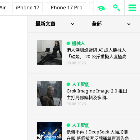
Air
iPhone 17
iPhone 17 Pro
AirPods Pro 3
Ap
最新文章
全部
機械人
港人深圳設廠研 AI 成人機械人
「硅姬」 20 公斤重擬人度極高
08.08.2026
人工智能
Grok Imagine Image 2.0 推出
主打局部編輯及多圖...
08.08.2026
人工智能
低價不再！DeepSeek 大幅加價
在即 低價搶客反釀運算資源告急