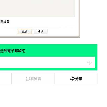
📮
送到電子郵箱
看留言
分享