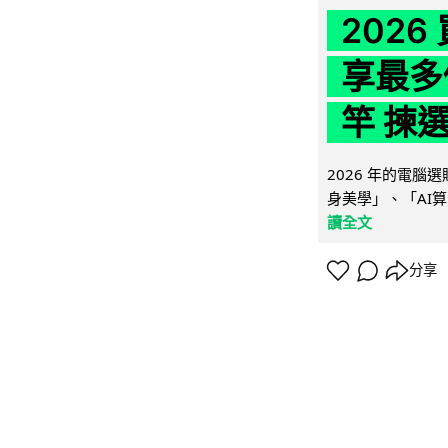
202
享最多
竿 揀
2026 年的電
身美學」、「AI算
讀全文
分享