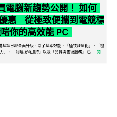
6 買電腦新趨勢公開！ 如何
優惠 從極致便攜到電競標
選啱你的高效能 PC
腦選購基準已經全面升級。除了基本效能，「極致輕量化」、「機
力」、「前瞻技術加持」以及「品質與售後服務」 已...
閱