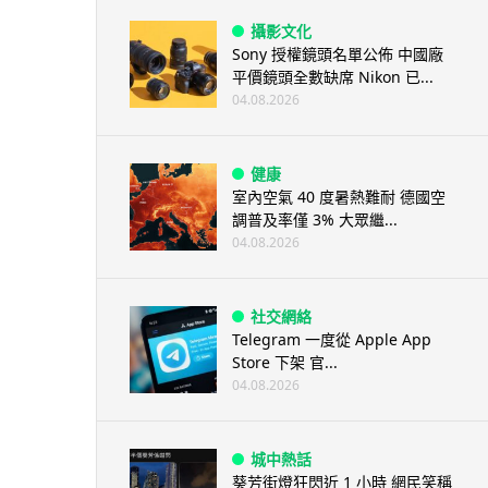
攝影文化
Sony 授權鏡頭名單公佈 中國廠
平價鏡頭全數缺席 Nikon 已...
04.08.2026
健康
室內空氣 40 度暑熱難耐 德國空
調普及率僅 3% 大眾繼...
04.08.2026
社交網絡
Telegram 一度從 Apple App
Store 下架 官...
04.08.2026
城中熱話
葵芳街燈狂閃近 1 小時 網民笑稱