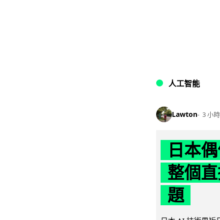
人工智能
Lawton
3 小時
日本偶
整個直
題