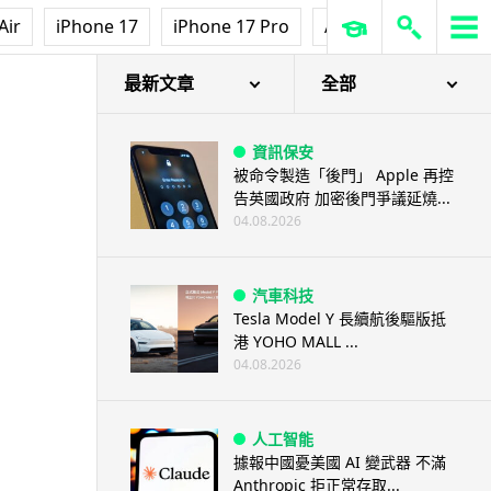
Air
iPhone 17
iPhone 17 Pro
AirPods Pro 3
Ap
最新文章
全部
資訊保安
被命令製造「後門」 Apple 再控
告英國政府 加密後門爭議延燒...
04.08.2026
汽車科技
Tesla Model Y 長續航後驅版抵
港 YOHO MALL ...
04.08.2026
人工智能
據報中國憂美國 AI 變武器 不滿
Anthropic 拒正常存取...