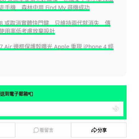
手機 森林中用 Find My 尋機成功
e 18 或取消實體快門鍵 只維持兩代就消失 傳
 因使用率低考慮放棄設計
 17 Air 邊框保護殼曝光 Apple 重現 iPhone 4 經
📮
送到電子郵箱
看留言
分享