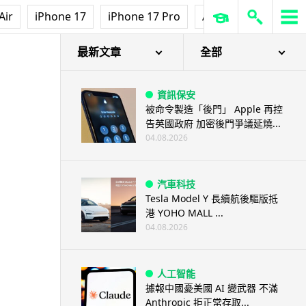
Air
iPhone 17
iPhone 17 Pro
AirPods Pro 3
Ap
最新文章
全部
資訊保安
被命令製造「後門」 Apple 再控
告英國政府 加密後門爭議延燒...
04.08.2026
汽車科技
Tesla Model Y 長續航後驅版抵
港 YOHO MALL ...
04.08.2026
人工智能
據報中國憂美國 AI 變武器 不滿
Anthropic 拒正常存取...