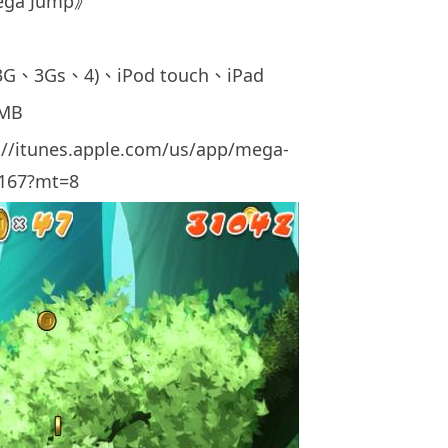
a Jump》
3G、3Gs、4)、iPod touch、iPad
MB
itunes.apple.com/us/app/mega-
167?mt=8