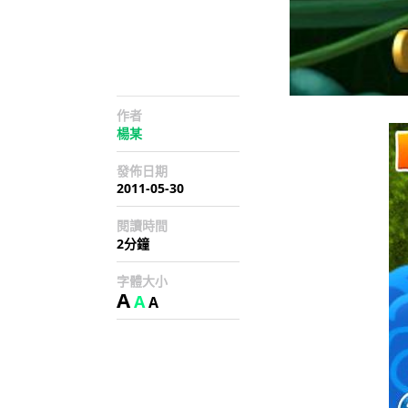
作者
楊某
發佈日期
2011-05-30
閱讀時間
2分鐘
字體大小
A
A
A