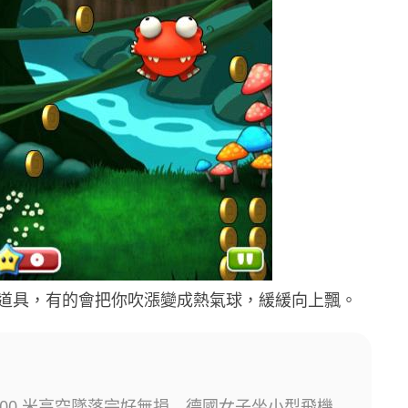
道具，有的會把你吹漲變成熱氣球，緩緩向上飄。
e 800 米高空墜落完好無損 德國女子坐小型飛機