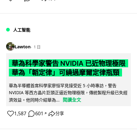
人工智能
Lawton
1 日
華為科學家警告 NVIDIA 已近物理極限
華為「韜定律」可繞過摩爾定律瓶頸
華為半導體首席科學家廖恒罕見接受近 5 小時專訪，警告
NVIDIA 等西方晶片巨頭正逼近物理極限，傳統製程升級已失經
閱讀全文
濟效益。他同時介紹華為...
1,587
601
分享
↗