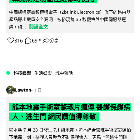
中國網通廠商智博通電子（Zbtlink Electronics）旗下的路由器
產品爆出嚴重安全漏洞，被發現每 35 秒便會與中國伺服器連
閱讀全文
線，旗...
316
69
分享
↗
科技娛樂
生活娛樂
城中熱話
Lawton
1 日
熊本地震手術室驚魂片瘋傳 醫護保護病
人、逃生門 網民讚值得尊敬
熊本縣 7 月 28 日發生 7.1 級地震，熊本綜合醫院手術室鏡頭拍
下地震一刻，醫護人員臨危不亂保護病人，更馬上開逃生門確