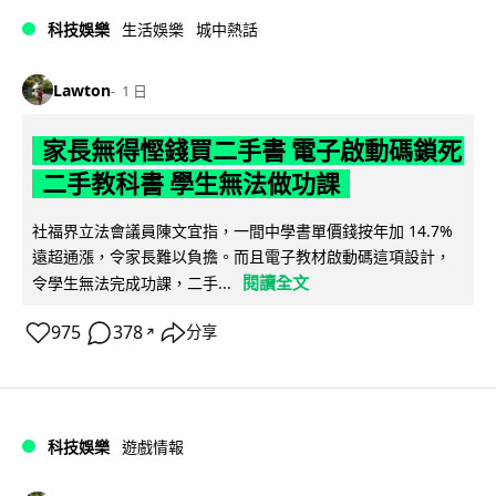
科技娛樂
生活娛樂
城中熱話
Lawton
1 日
家長無得慳錢買二手書 電子啟動碼鎖死
二手教科書 學生無法做功課
社福界立法會議員陳文宜指，一間中學書單價錢按年加 14.7%
遠超通漲，令家長難以負擔。而且電子教材啟動碼這項設計，
閱讀全文
令學生無法完成功課，二手...
975
378
分享
↗
科技娛樂
遊戲情報