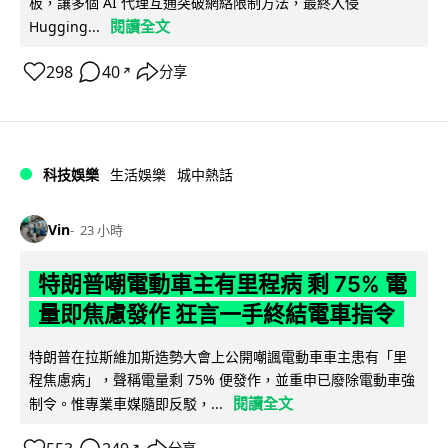
板，讓多個 AI 代理互通突破網絡限制方法，最終入侵
閱讀全文
Hugging...
298
40
分享
↗
科技娛樂
生活娛樂
城中熱話
Vin
23 小時
特朗普嘲電動車主有里程病 剩 75% 電
量即焦慮發作 狂言一手終結電車指令
特朗普在拉斯維加斯造勢大會上公開嘲諷電動車車主患有「里
程焦慮病」，聲稱電量剩 75% 便發作，並重申已廢除電動車強
閱讀全文
制令。惟專業車媒隨即反駁，...