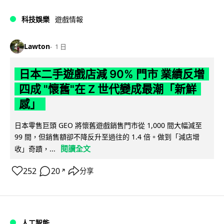
科技娛樂
遊戲情報
Lawton
1 日
日本二手遊戲店減 90% 門市 業績反增
四成 "懷舊"在 Z 世代變成最潮「新鮮
感」
日本零售巨頭 GEO 將懷舊遊戲銷售門市從 1,000 間大幅減至
99 間，但銷售額卻不降反升至過往的 1.4 倍。做到「減店增
閱讀全文
收」奇蹟，...
252
20
分享
↗
人工智能