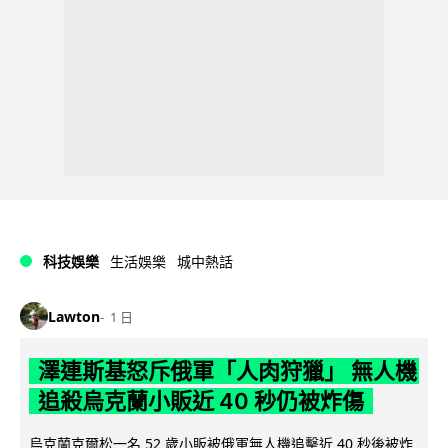
科技娛樂
生活娛樂
城中熱話
Lawton
1 日
澤連斯基怒斥俄軍「人肉狩獵」 無人機
追殺烏克蘭小販近 40 秒仍被炸傷
烏克蘭克爾松一名 52 歲小販被俄軍無人機追擊近 40 秒後被炸