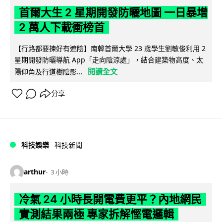
首爾大生 2 星期開發防曬地圖 一日暴增
2 萬人下載衝榜首
【行路都要揀好有遮陰】南韓首爾大學 23 歲學生劉敏俊利用 2
星期開發防曬導航 App「走向陰涼處」，結合建築物高度、太
閱讀全文
陽仰角及行道樹陰影...
分享
科技娛樂
科技新聞
arthur
3 小時
冷氣 24 小時長開電費更平？內地網民
實測結果兩極 專家拆解慳電邏輯