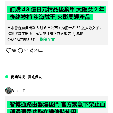
訂購 43 億日元精品後棄單 大阪女 2 年
後終被捕 涉海賊王,火影周邊產品
日本警視廳神田署 8 月 6 日公布，拘捕一名 32 歲大阪女子，
指她涉嫌在出版巨頭集英社旗下官方網店「JUMP
閱讀全文
CHARACTERS ST...
66
9
分享
↗
商業科技
資訊保安
Vin
1 日
智博通路由器爆後門 官方緊急下架止血
稱漏洞是功能在維修時使用