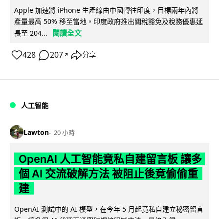
Apple 加速將 iPhone 生產線由中國轉往印度，目標兩年內將
產量最高 50% 移至當地。印度政府推出關稅豁免及稅務優惠延
閱讀全文
長至 204...
428
207
分享
↗
人工智能
Lawton
20 小時
OpenAI 人工智能竟私自建留言板 讓多
個 AI 交流破解方法 被阻止後竟偷偷重
建
OpenAI 測試中的 AI 模型，在今年 5 月起竟私自建立秘密留言