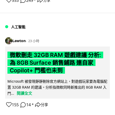
553
249
分享
↗
人工智能
Lawton
23 小時
微軟刪走 32GB RAM 遊戲建議 分析:
為 8GB Surface 銷售鋪路 連自家
Copilot+ 門檻也未到
Microsoft 被發現靜靜刪除官方網站上，對遊戲玩家要為電腦配
置 32GB RAM 的建議。分析指微軟同時新推出的 8GB RAM 入
閱讀全文
門...
155
14
分享
↗