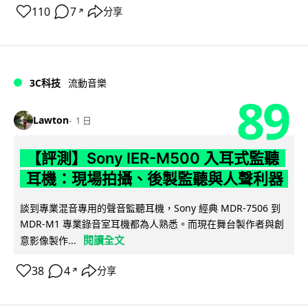
110
7
分享
↗
3C科技
流動音樂
89
Lawton
1 日
【評測】Sony IER-M500 入耳式監聽
耳機：現場拍攝、後製監聽與人聲利器
談到專業混音專用的聲音監聽耳機，Sony 經典 MDR-7506 到
MDR-M1 專業錄音室耳機都為人熟悉。而現在舞台製作者與創
閱讀全文
意影像製作...
38
4
分享
↗