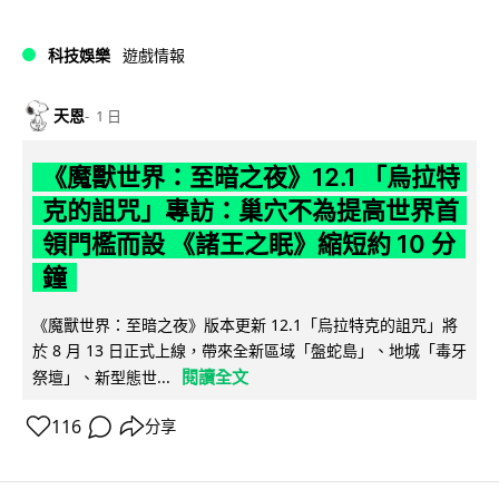
科技娛樂
遊戲情報
天恩
1 日
《魔獸世界：至暗之夜》12.1 「烏拉特
克的詛咒」專訪：巢穴不為提高世界首
領門檻而設 《諸王之眠》縮短約 10 分
鐘
《魔獸世界：至暗之夜》版本更新 12.1「烏拉特克的詛咒」將
於 8 月 13 日正式上線，帶來全新區域「盤蛇島」、地城「毒牙
閱讀全文
祭壇」、新型態世...
116
分享