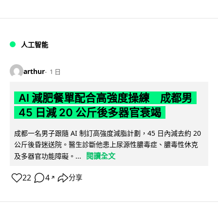
人工智能
arthur
1 日
AI 減肥餐單配合高強度操練 成都男
45 日減 20 公斤後多器官衰竭
成都一名男子跟隨 AI 制訂高強度減脂計劃，45 日內減去約 20
公斤後昏迷送院。醫生診斷他患上尿源性膿毒症、膿毒性休克
閱讀全文
及多器官功能障礙。...
22
4
分享
↗