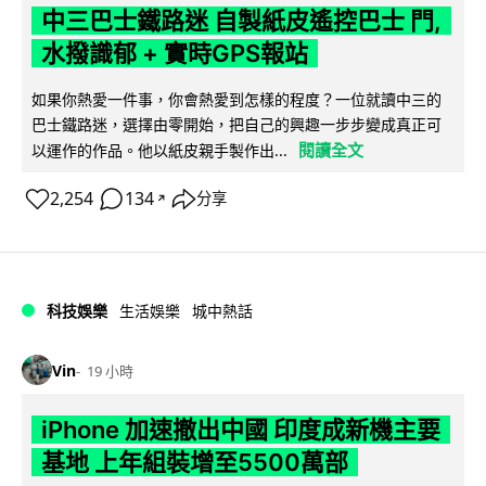
中三巴士鐵路迷 自製紙皮遙控巴士 門,
水撥識郁 + 實時GPS報站
如果你熱愛一件事，你會熱愛到怎樣的程度？一位就讀中三的
巴士鐵路迷，選擇由零開始，把自己的興趣一步步變成真正可
閱讀全文
以運作的作品。他以紙皮親手製作出...
2,254
134
分享
↗
科技娛樂
生活娛樂
城中熱話
Vin
19 小時
iPhone 加速撤出中國 印度成新機主要
基地 上年組裝增至5500萬部