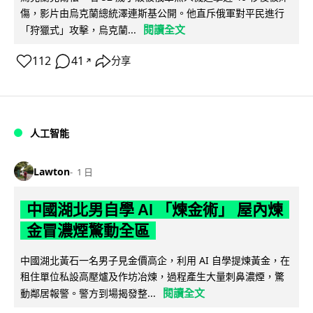
傷，影片由烏克蘭總統澤連斯基公開。他直斥俄軍對平民進行
閱讀全文
「狩獵式」攻擊，烏克蘭...
112
41
分享
↗
人工智能
Lawton
1 日
中國湖北男自學 AI 「煉金術」 屋內煉
金冒濃煙驚動全區
中國湖北黃石一名男子見金價高企，利用 AI 自學提煉黃金，在
租住單位私設高壓爐及作坊冶煉，過程產生大量刺鼻濃煙，驚
閱讀全文
動鄰居報警。警方到場揭發整...