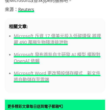
後Microsoft改善Skype的服務吧。
來源：
Reuters
相關文章:
Microsoft 斥資 17 億美元投入低碳環保 將埋
藏 490 萬噸生物殘渣排泄物
Microsoft 發布首批自主研發 AI 模型 擺脫對
OpenAI 依賴
Microsoft Word 更改預設儲存模式 新文件
將自動儲存至雲端
📮
更多精彩文章每日送到電子郵箱