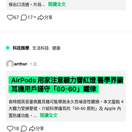
閱讀全文
保出口流通。片段...
67
17
分享
↗
科技娛樂
生活科技
健康
arthur
1 日
AirPods 用家注意聽力響紅燈 醫學界籲
耳機用戶謹守「60-60」鐵律
長時間高音量佩戴耳機可能導致永久性噪音性聽損。本文盤點 4
大聽力受損警號，介紹科學護耳的「60-60 原則」及 Apple 內
閱讀全文
置防護功能，...
18
分享