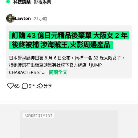
科技娛樂
影視娛樂
Lawton
21 小時
訂購 43 億日元精品後棄單 大阪女 2 年
後終被捕 涉海賊王,火影周邊產品
日本警視廳神田署 8 月 6 日公布，拘捕一名 32 歲大阪女子，
指她涉嫌在出版巨頭集英社旗下官方網店「JUMP
閱讀全文
CHARACTERS ST...
65
9
分享
↗
ADVERTISEMENT