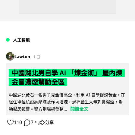
人工智能
Lawton
1 日
中國湖北男自學 AI 「煉金術」 屋內煉
金冒濃煙驚動全區
中國湖北黃石一名男子見金價高企，利用 AI 自學提煉黃金，在
租住單位私設高壓爐及作坊冶煉，過程產生大量刺鼻濃煙，驚
閱讀全文
動鄰居報警。警方到場揭發整...
110
7
分享
↗