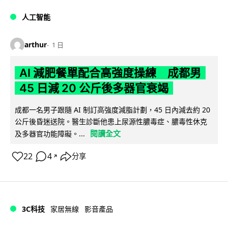
人工智能
arthur
1 日
AI 減肥餐單配合高強度操練 成都男
45 日減 20 公斤後多器官衰竭
成都一名男子跟隨 AI 制訂高強度減脂計劃，45 日內減去約 20
公斤後昏迷送院。醫生診斷他患上尿源性膿毒症、膿毒性休克
閱讀全文
及多器官功能障礙。...
22
4
分享
↗
3C科技
家居無線
影音產品