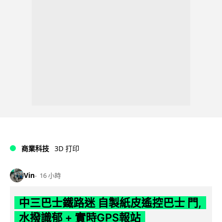
商業科技
3D 打印
Vin
16 小時
中三巴士鐵路迷 自製紙皮遙控巴士 門,
水撥識郁 + 實時GPS報站