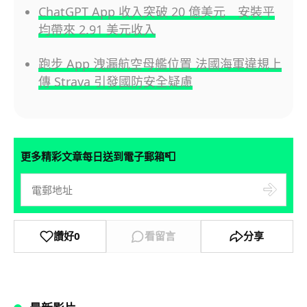
ChatGPT App 收入突破 20 億美元 安裝平
均帶來 2.91 美元收入
跑步 App 洩漏航空母艦位置 法國海軍違規上
傳 Strava 引發國防安全疑慮
📮
更多精彩文章每日送到電子郵箱
讚好
0
看留言
分享