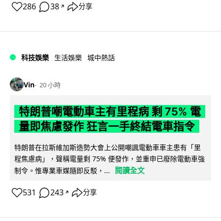
286
38
分享
↗
科技娛樂
生活娛樂
城中熱話
Vin
20 小時
特朗普嘲電動車主有里程病 剩 75% 電
量即焦慮發作 狂言一手終結電車指令
特朗普在拉斯維加斯造勢大會上公開嘲諷電動車車主患有「里
程焦慮病」，聲稱電量剩 75% 便發作，並重申已廢除電動車強
閱讀全文
制令。惟專業車媒隨即反駁，...
531
243
分享
↗