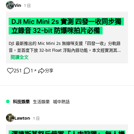
Vin
1 日
DJI Mic Mini 2s 實測 四發一收同步獨
立錄音 32-bit 防爆咪拍片必備
DJI 最新推出的 Mic Mini 2s 無線咪支援「四發一收」分軌錄
音，並首度下放 32-bit Float 浮點內錄功能。本文經實測其...
閱讀全文
251
1
分享
↗
科技娛樂
生活娛樂
城中熱話
Lawton
1 日