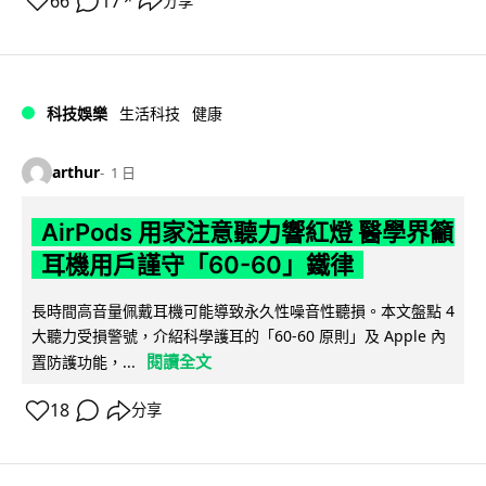
66
17
分享
↗
科技娛樂
生活科技
健康
arthur
1 日
AirPods 用家注意聽力響紅燈 醫學界籲
耳機用戶謹守「60-60」鐵律
長時間高音量佩戴耳機可能導致永久性噪音性聽損。本文盤點 4
大聽力受損警號，介紹科學護耳的「60-60 原則」及 Apple 內
閱讀全文
置防護功能，...
18
分享