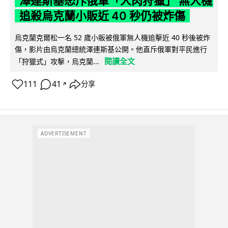
澤連斯基怒斥俄軍「人肉狩獵」 無人機
追殺烏克蘭小販近 40 秒仍被炸傷
烏克蘭克爾松一名 52 歲小販被俄軍無人機追擊近 40 秒後被炸
傷，影片由烏克蘭總統澤連斯基公開。他直斥俄軍對平民進行
閱讀全文
「狩獵式」攻擊，烏克蘭...
111
41
分享
↗
ADVERTISEMENT