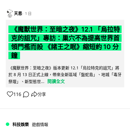
天恩
1 日
《魔獸世界：至暗之夜》12.1 「烏拉特
克的詛咒」專訪：巢穴不為提高世界首
領門檻而設 《諸王之眠》縮短約 10 分
鐘
《魔獸世界：至暗之夜》版本更新 12.1「烏拉特克的詛咒」將
於 8 月 13 日正式上線，帶來全新區域「盤蛇島」、地城「毒牙
閱讀全文
祭壇」、新型態世...
116
分享
科技娛樂
遊戲情報