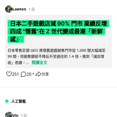
Lawton
1 日
日本二手遊戲店減 90% 門市 業績反增
四成 "懷舊"在 Z 世代變成最潮「新鮮
感」
日本零售巨頭 GEO 將懷舊遊戲銷售門市從 1,000 間大幅減至
99 間，但銷售額卻不降反升至過往的 1.4 倍。做到「減店增
閱讀全文
收」奇蹟，...
251
20
分享
↗
人工智能
Vin
1 日