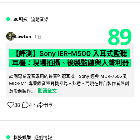
3C科技
流動音樂
89
Lawton
1 日
【評測】Sony IER-M500 入耳式監聽
耳機：現場拍攝、後製監聽與人聲利器
談到專業混音專用的聲音監聽耳機，Sony 經典 MDR-7506 到
MDR-M1 專業錄音室耳機都為人熟悉。而現在舞台製作者與創
閱讀全文
意影像製作...
38
4
分享
↗
科技娛樂
遊戲情報