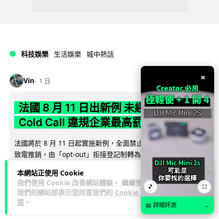
科技娛樂
生活娛樂
城中熱話
×
Vin
1 日
法國 8 月 11 日出新例 未經同意嚴禁
Cold Call 違規企業最高罰 345 萬
法國將於 8 月 11 日起實施新例，全面禁止企業未經消費者同意
致電推銷，由「opt-out」拒接登記制轉為「opt-in」先徵同意
閱讀全文
機制。違...
本網站正使用 Cookie
我們使用 Cookie 改善網站體驗。 繼續使用
🎵
350
26
分享
⛶
↗
我們的網站即表示您同意我們的
Cookie 政
策
。
📖 詳細評測
→