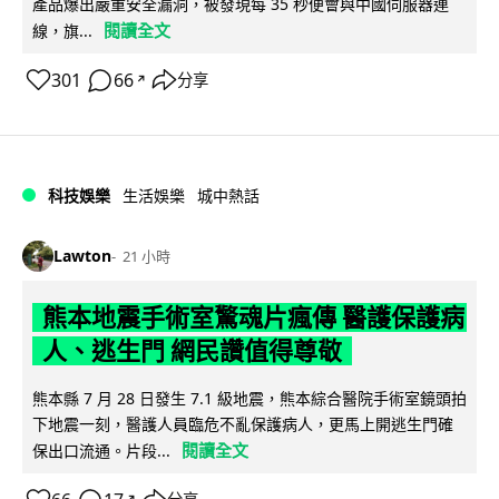
產品爆出嚴重安全漏洞，被發現每 35 秒便會與中國伺服器連
閱讀全文
線，旗...
301
66
分享
↗
科技娛樂
生活娛樂
城中熱話
Lawton
21 小時
熊本地震手術室驚魂片瘋傳 醫護保護病
人、逃生門 網民讚值得尊敬
熊本縣 7 月 28 日發生 7.1 級地震，熊本綜合醫院手術室鏡頭拍
下地震一刻，醫護人員臨危不亂保護病人，更馬上開逃生門確
閱讀全文
保出口流通。片段...