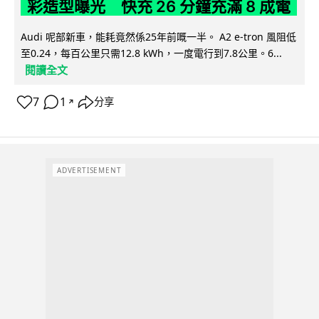
彩造型曝光 快充 26 分鐘充滿 8 成電
Audi 呢部新車，能耗竟然係25年前嘅一半。 A2 e-tron 風阻低
至0.24，每百公里只需12.8 kWh，一度電行到7.8公里。6...
閱讀全文
7
1
分享
↗
ADVERTISEMENT