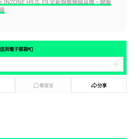
新 INZONE H9 II, E9 全新旗艦無線耳機、鍵盤
場
📮
送到電子郵箱
看留言
分享