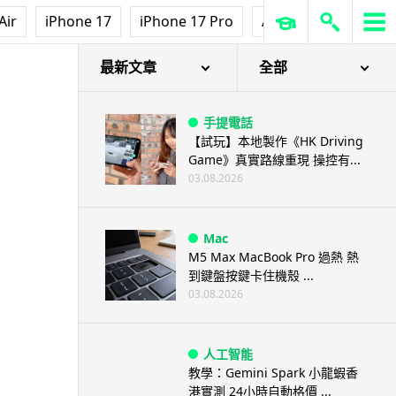
Air
iPhone 17
iPhone 17 Pro
AirPods Pro 3
Ap
最新文章
全部
手提電話
【試玩】本地製作《HK Driving
Game》真實路線重現 操控有...
03.08.2026
Mac
M5 Max MacBook Pro 過熱 熱
到鍵盤按鍵卡住機殼 ...
03.08.2026
人工智能
教學：Gemini Spark 小龍蝦香
港實測 24小時自動格價 ...