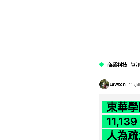
商業科技
資
Lawton
11 小
東華學
11,1
人為疏