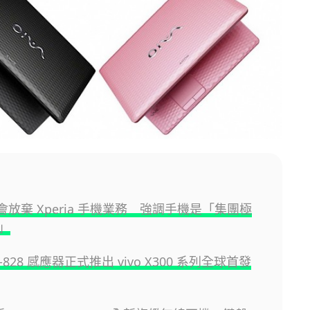
 不會放棄 Xperia 手機業務 強調手機是「集團極
」
YT-828 感應器正式推出 vivo X300 系列全球首發