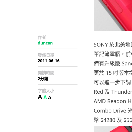
作者
duncan
SONY 於北美地
筆記簿電腦，前者提
發佈日期
2011-06-16
備有升級版 Sandy
更於 15 吋版本
閱讀時間
2分鐘
可以進一步下調。
字體大小
Red 及 Thun
A
A
A
AMD Readon
Combo Driv
幣 $4280 及 $5