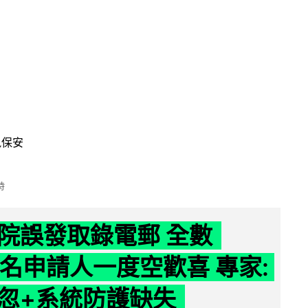
訊保安
時
院誤發取錄電郵 全數
39 名申請人一度空歡喜 專家:
忽+系統防護缺失