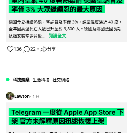
室內空氣 40 度暑熱難耐 德國空調普及
率僅 3% 大眾繼續忍的最大原因
德國今夏持續熱浪，空調普及率僅 3%，課室溫度逼近 40 度，
全年因高溫死亡人數已升至約 9,800 人。德國及鄰國法國長期
閱讀全文
抗拒安裝空調背後...
136
22
分享
↗
科技娛樂
生活科技
社交網絡
Lawton
1 日
Telegram 一度從 Apple App Store 下
架 官方未解釋原因迅速恢復上架