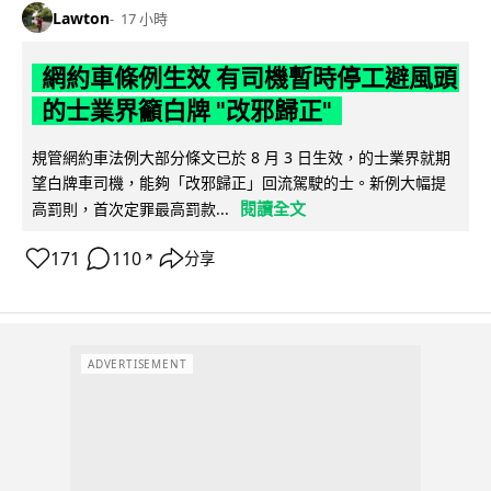
Lawton
17 小時
網約車條例生效 有司機暫時停工避風頭
的士業界籲白牌 "改邪歸正"
規管網約車法例大部分條文已於 8 月 3 日生效，的士業界就期
望白牌車司機，能夠「改邪歸正」回流駕駛的士。新例大幅提
閱讀全文
高罰則，首次定罪最高罰款...
171
110
分享
↗
ADVERTISEMENT