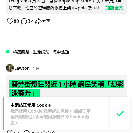
Telegram 8 月 4 日一度從 Apple App Store 消失，新用戶無
閱讀全文
法下載，惟已於短時間內恢復上架。Apple 及 Tel...
80
3
分享
↗
科技娛樂
生活娛樂
城中熱話
Lawton
1 日
葵芳街燈狂閃近 1 小時 網民笑稱「幻彩
泳葵芳」
本網站正使用 Cookie
葵芳新都會廣場至葵青劇院一帶街燈昨晚突然狂閃近 1 小時，
我們使用 Cookie 改善網站體驗。 繼續使用
吸引大批市民拍片上載社交平台，笑稱現場如 Disco 舞廳，更
我們的網站即表示您同意我們的
Cookie 政
閱讀全文
有網民戲稱「幻彩耀葵...
策
。