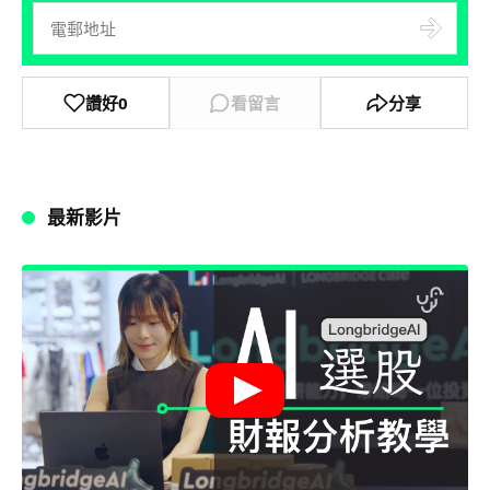
讚好
0
看留言
分享
最新影片