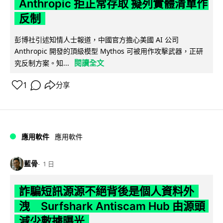
Anthropic 拒正常存取 擬列實體清單作
反制
彭博社引述知情人士報道，中國官方擔心美國 AI 公司
Anthropic 開發的頂級模型 Mythos 可被用作攻擊武器，正研
閱讀全文
究反制方案。知...
1
分享
應用軟件
應用軟件
藍骨
1 日
詐騙短訊源源不絕背後是個人資料外
洩 Surfshark Antiscam Hub 由源頭
減少數據曝光