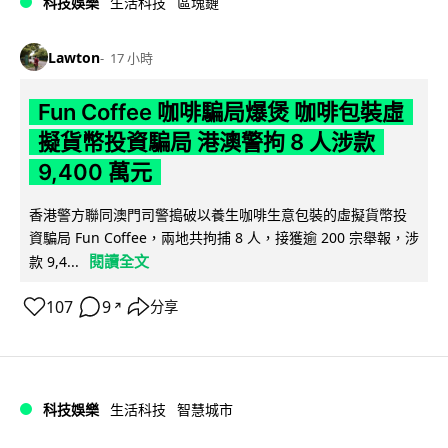
科技娛樂
生活科技
區塊鏈
Lawton
17 小時
Fun Coffee 咖啡騙局爆煲 咖啡包裝虛
擬貨幣投資騙局 港澳警拘 8 人涉款
9,400 萬元
香港警方聯同澳門司警搗破以養生咖啡生意包裝的虛擬貨幣投
資騙局 Fun Coffee，兩地共拘捕 8 人，接獲逾 200 宗舉報，涉
閱讀全文
款 9,4...
107
9
分享
↗
科技娛樂
生活科技
智慧城市