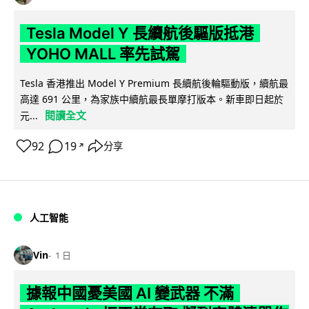
Tesla Model Y 長續航後驅版抵港
YOHO MALL 率先試駕
Tesla 香港推出 Model Y Premium 長續航後輪驅動版，續航最
高達 691 公里，為家族中續航最長單摩打版本。新車即日起於
閱讀全文
元...
92
19
分享
↗
人工智能
Vin
1 日
據報中國憂美國 AI 變武器 不滿