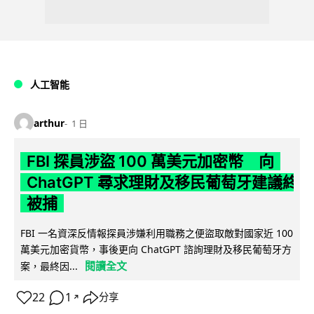
人工智能
arthur
1 日
FBI 探員涉盜 100 萬美元加密幣 向
ChatGPT 尋求理財及移民葡萄牙建議終
被捕
FBI 一名資深反情報探員涉嫌利用職務之便盜取敵對國家近 100
萬美元加密貨幣，事後更向 ChatGPT 諮詢理財及移民葡萄牙方
閱讀全文
案，最終因...
22
1
分享
↗