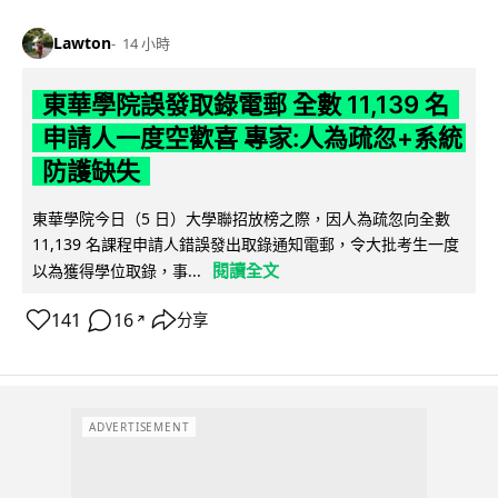
Lawton
14 小時
東華學院誤發取錄電郵 全數 11,139 名
申請人一度空歡喜 專家:人為疏忽+系統
防護缺失
東華學院今日（5 日）大學聯招放榜之際，因人為疏忽向全數
11,139 名課程申請人錯誤發出取錄通知電郵，令大批考生一度
閱讀全文
以為獲得學位取錄，事...
141
16
分享
↗
ADVERTISEMENT