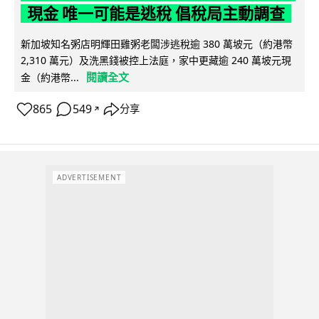
現金 唯一可能是逃稅 倡稅局主動調查
新加坡知名粥店明輝田雞粥老闆涉逃稅逾 380 萬坡元（約港幣
2,310 萬元）及洗黑錢被控上法庭，家中更藏逾 240 萬坡元現
閱讀全文
金（約港幣...
865
549
分享
↗
ADVERTISEMENT