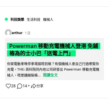
科技娛樂
生活科技
機械人
arthur
1 日
Powerman 移動充電機械人登港 免鋪
樁為的士小巴「送電上門」
你架電動車喺停車場搵唔到樁？有個機械人會自己行過嚟幫你
充電。THEi 高科院同內地公司研發出 Powerman 移動充電機
閱讀全文
械人，唔使鋪線裝樁...
28
14
分享
↗