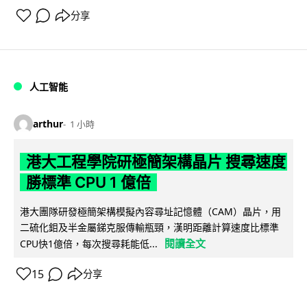
分享
人工智能
arthur
1 小時
港大工程學院研極簡架構晶片 搜尋速度
勝標準 CPU 1 億倍
港大團隊研發極簡架構模擬內容尋址記憶體（CAM）晶片，用
二硫化鉬及半金屬銻克服傳輸瓶頸，漢明距離計算速度比標準
閱讀全文
CPU快1億倍，每次搜尋耗能低...
15
分享