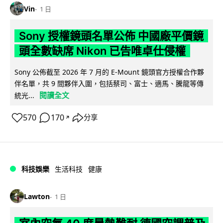
Vin
1 日
Sony 授權鏡頭名單公佈 中國廠平價鏡
頭全數缺席 Nikon 已告唯卓仕侵權
Sony 公佈截至 2026 年 7 月的 E-Mount 鏡頭官方授權合作夥
伴名單，共 9 間夥伴入圍，包括蔡司、富士、適馬、騰龍等傳
閱讀全文
統光...
570
170
分享
↗
科技娛樂
生活科技
健康
Lawton
1 日