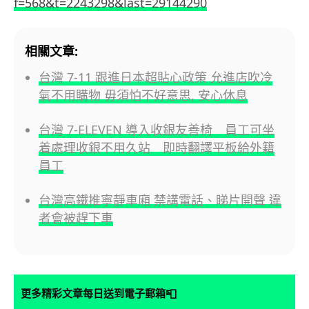
f=568&t=2243298&last=29144290
相關文章:
台灣 7-11 跟進日本超貼心政策 允進店吹冷
氣不用購物 毋須怕不好意思, 安心休息
台灣 7-ELEVEN 導入收銀友善椅 員工可坐
着處理收銀不用久站 即時翻譯平板給外籍
員工
台灣高鐵推寧靜車廂 禁講電話、睇片開聲 違
者會被趕下車
📮
更多精彩文章每日送到電子郵箱