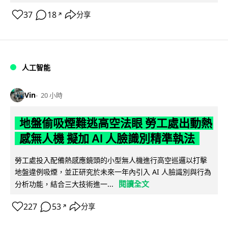
37
18
分享
↗
人工智能
Vin
20 小時
地盤偷吸煙難逃高空法眼 勞工處出動熱
感無人機 擬加 AI 人臉識別精準執法
勞工處投入配備熱感應鏡頭的小型無人機進行高空巡邏以打擊
地盤違例吸煙，並正研究於未來一年內引入 AI 人臉識別與行為
閱讀全文
分析功能，結合三大技術進一...
227
53
分享
↗