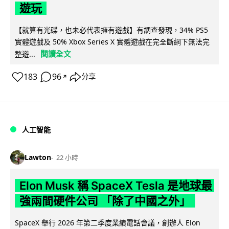
遊玩
【就算有光碟，也未必代表擁有遊戲】有調查發現，34% PS5
實體遊戲及 50% Xbox Series X 實體遊戲在完全斷網下無法完
閱讀全文
整遊...
183
96
分享
↗
人工智能
Lawton
22 小時
Elon Musk 稱 SpaceX Tesla 是地球最
強兩間硬件公司 「除了中國之外」
SpaceX 舉行 2026 年第二季度業績電話會議，創辦人 Elon