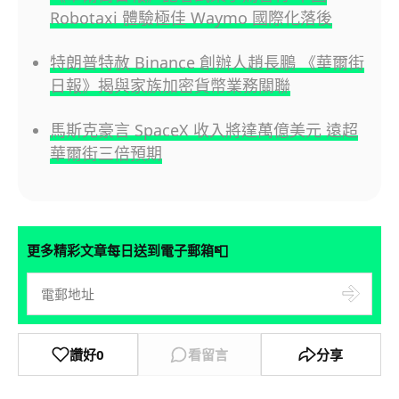
Robotaxi 體驗極佳 Waymo 國際化落後
特朗普特赦 Binance 創辦人趙長鵬 《華爾街
日報》揭與家族加密貨幣業務關聯
馬斯克豪言 SpaceX 收入將達萬億美元 遠超
華爾街三倍預期
📮
更多精彩文章每日送到電子郵箱
讚好
0
看留言
分享