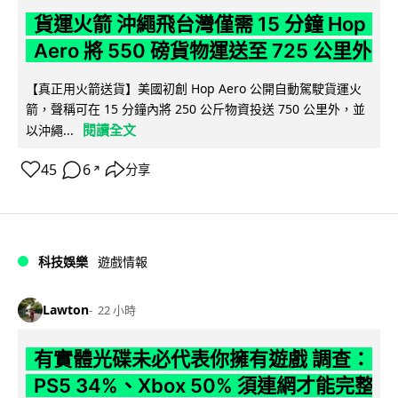
貨運火箭 沖繩飛台灣僅需 15 分鐘 Hop
Aero 將 550 磅貨物運送至 725 公里外
【真正用火箭送貨】美國初創 Hop Aero 公開自動駕駛貨運火
箭，聲稱可在 15 分鐘內將 250 公斤物資投送 750 公里外，並
閱讀全文
以沖繩...
45
6
分享
↗
科技娛樂
遊戲情報
Lawton
22 小時
有實體光碟未必代表你擁有遊戲 調查：
PS5 34%、Xbox 50% 須連網才能完整