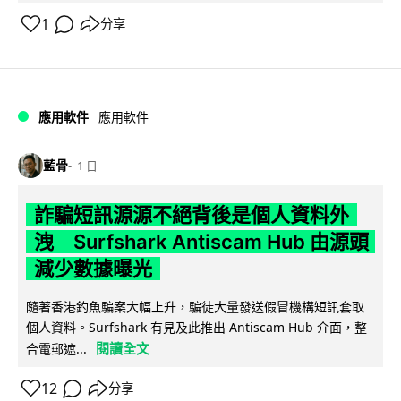
1
分享
應用軟件
應用軟件
藍骨
1 日
詐騙短訊源源不絕背後是個人資料外
洩 Surfshark Antiscam Hub 由源頭
減少數據曝光
隨著香港釣魚騙案大幅上升，騙徒大量發送假冒機構短訊套取
個人資料。Surfshark 有見及此推出 Antiscam Hub 介面，整
閱讀全文
合電郵遮...
12
分享