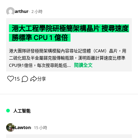
arthur
2 小時
港大工程學院研極簡架構晶片 搜尋速度
勝標準 CPU 1 億倍
港大團隊研發極簡架構模擬內容尋址記憶體（CAM）晶片，用
二硫化鉬及半金屬銻克服傳輸瓶頸，漢明距離計算速度比標準
閱讀全文
CPU快1億倍，每次搜尋耗能低...
15
分享
人工智能
Lawton
15 小時