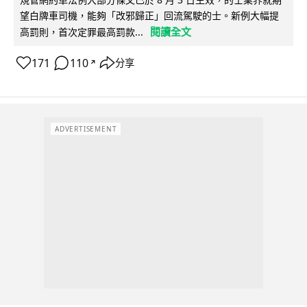
望白牌車司機，能夠「改邪歸正」回流駕駛的士。新例大幅提
閱讀全文
高罰則，首次定罪最高罰款...
171
110
分享
↗
ADVERTISEMENT