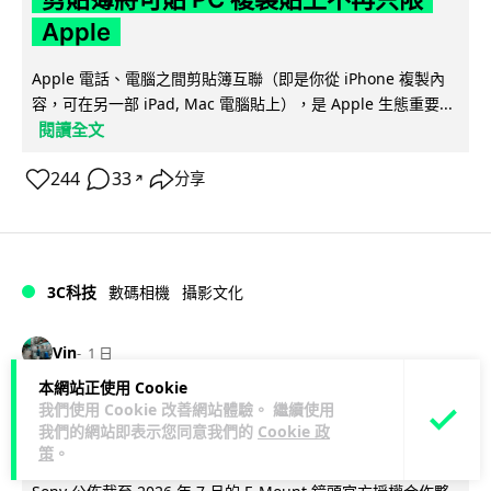
Apple
Apple 電話、電腦之間剪貼簿互聯（即是你從 iPhone 複製內
容，可在另一部 iPad, Mac 電腦貼上），是 Apple 生態重要...
閱讀全文
244
33
分享
↗
3C科技
數碼相機
攝影文化
Vin
1 日
本網站正使用 Cookie
Sony 授權鏡頭名單公佈 中國廠平價鏡
我們使用 Cookie 改善網站體驗。 繼續使用
我們的網站即表示您同意我們的
Cookie 政
頭全數缺席 Nikon 已告唯卓仕侵權
策
。