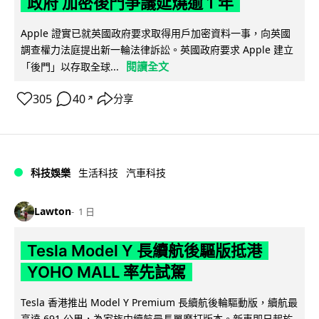
政府 加密後門爭議延燒逾 1 年
Apple 證實已就英國政府要求取得用戶加密資料一事，向英國
調查權力法庭提出新一輪法律訴訟。英國政府要求 Apple 建立
閱讀全文
「後門」以存取全球...
305
40
分享
↗
科技娛樂
生活科技
汽車科技
Lawton
1 日
Tesla Model Y 長續航後驅版抵港
YOHO MALL 率先試駕
Tesla 香港推出 Model Y Premium 長續航後輪驅動版，續航最
高達 691 公里，為家族中續航最長單摩打版本。新車即日起於