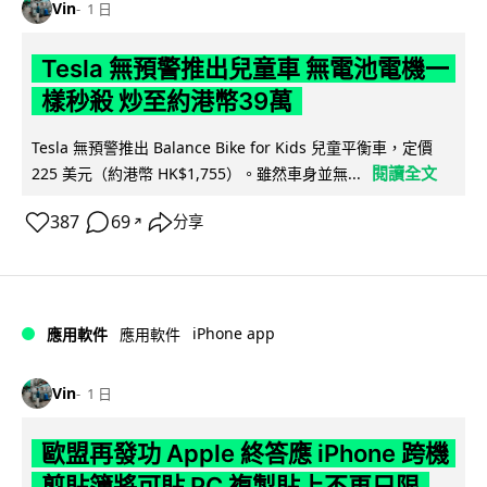
Vin
1 日
Tesla 無預警推出兒童車 無電池電機一
樣秒殺 炒至約港幣39萬
Tesla 無預警推出 Balance Bike for Kids 兒童平衡車，定價
閱讀全文
225 美元（約港幣 HK$1,755）。雖然車身並無...
387
69
分享
↗
iPhone app
應用軟件
應用軟件
Vin
1 日
歐盟再發功 Apple 終答應 iPhone 跨機
剪貼簿將可貼 PC 複製貼上不再只限