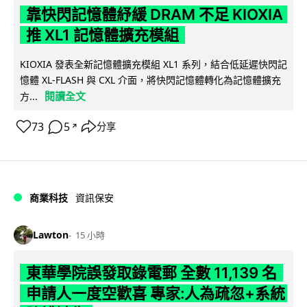
靠快閃記憶體紓緩 DRAM 不足 KIOXIA
推 XL1 記憶體擴充模組
KIOXIA 發表全新記憶體擴充模組 XL1 系列，結合低延遲快閃記
憶體 XL-FLASH 與 CXL 介面，將快閃記憶體轉化為記憶體擴充
閱讀全文
方...
73
5
分享
↗
商業科技
資訊保安
Lawton
15 小時
東華學院誤發取錄電郵 全數 11,139 名
申請人一度空歡喜 專家:人為疏忽+系統