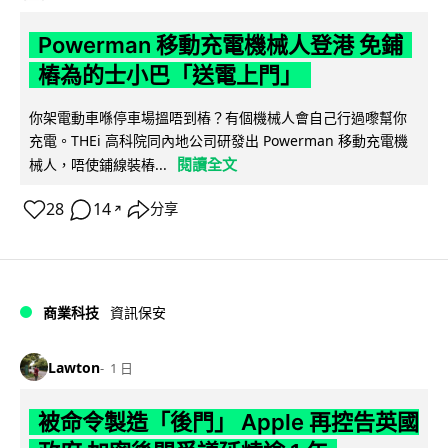
Powerman 移動充電機械人登港 免鋪
樁為的士小巴「送電上門」
你架電動車喺停車場搵唔到樁？有個機械人會自己行過嚟幫你
充電。THEi 高科院同內地公司研發出 Powerman 移動充電機
閱讀全文
械人，唔使鋪線裝樁...
28
14
分享
↗
商業科技
資訊保安
Lawton
1 日
被命令製造「後門」 Apple 再控告英國