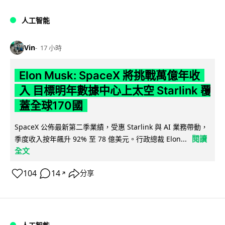
人工智能
Vin
17 小時
Elon Musk: SpaceX 將挑戰萬億年收
入 目標明年數據中心上太空 Starlink 覆
蓋全球170國
SpaceX 公佈最新第二季業績，受惠 Starlink 與 AI 業務帶動，
閱讀
季度收入按年飆升 92% 至 78 億美元。行政總裁 Elon...
全文
104
14
分享
↗