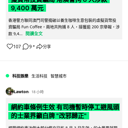
9,400 萬元
香港警方聯同澳門司警搗破以養生咖啡生意包裝的虛擬貨幣投
資騙局 Fun Coffee，兩地共拘捕 8 人，接獲逾 200 宗舉報，涉
閱讀全文
款 9,4...
107
9
分享
↗
科技娛樂
生活科技
智慧城市
Lawton
18 小時
網約車條例生效 有司機暫時停工避風頭
的士業界籲白牌 "改邪歸正"
規管網約車法例大部分條文已於 8 月 3 日生效，的士業界就期