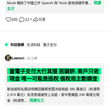
閱讀
Musk 稱除了中國之外 SpaceX 與 Tesla 是地球硬件實...
全文
205
22
分享
↗
科技娛樂
生活科技
電子支付
Lawton
22 小時
當電子支付大行其道 屈穎妍: 商戶只收
現金 唯一可能是逃稅 倡稅局主動調查
新加坡知名粥店明輝田雞粥老闆涉逃稅逾 380 萬坡元（約港幣
2,310 萬元）及洗黑錢被控上法庭，家中更藏逾 240 萬坡元現
閱讀全文
金（約港幣...