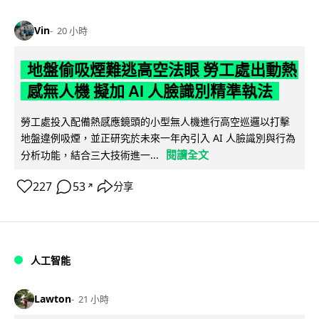
Vin
20 小時
地盤偷吸煙難逃高空法眼 勞工處出動熱
感無人機 擬加 AI 人臉識別精準執法
勞工處投入配備熱感應鏡頭的小型無人機進行高空巡邏以打擊
地盤違例吸煙，並正研究於未來一年內引入 AI 人臉識別與行為
閱讀全文
分析功能，結合三大技術進一...
227
53
分享
↗
人工智能
Lawton
21 小時