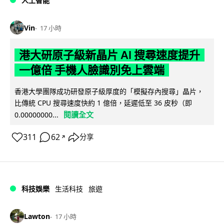
人工智能
Vin
17 小時
港大研原子級新晶片 AI 搜尋速度提升
一億倍 手機人臉識別免上雲端
香港大學團隊成功研發原子級厚度的「模擬存內搜尋」晶片，
比傳統 CPU 搜尋速度快約 1 億倍，延遲低至 36 皮秒（即
閱讀全文
0.00000000...
311
62
分享
↗
科技娛樂
生活科技
旅遊
Lawton
17 小時