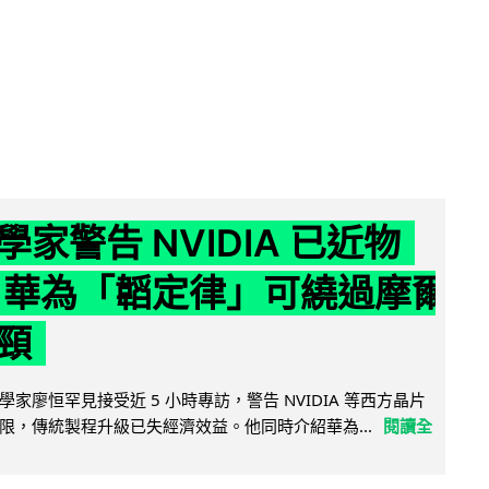
家警告 NVIDIA 已近物
 華為「韜定律」可繞過摩爾
頸
家廖恒罕見接受近 5 小時專訪，警告 NVIDIA 等西方晶片
限，傳統製程升級已失經濟效益。他同時介紹華為...
閱讀全