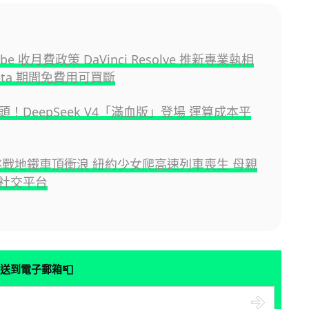
be 收月費政策 DaVinci Resolve 推新專業執相
eta 期間免費用可買斷
！DeepSeek V4「滿血版」登場 運算成本平
k 挑戰地鐵車頂衝浪 紐約少女爬高速列車喪生 母親
社交平台
📮
送到電子郵箱