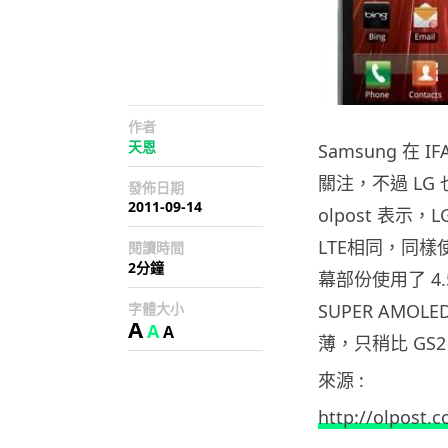
作者
天恩
Samsung 在 I
關注，不過 L
發佈日期
2011-09-14
olpost 表示，
LTE相同，同樣使
閱讀時間
2分鐘
幕部份使用了 4.5″
字體大小
SUPER AMOLE
A
A
A
薄，只稍比 GS2 
來源 :
http://olpost.