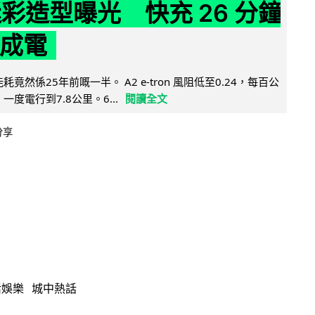
 迷彩造型曝光 快充 26 分鐘
 成電
能耗竟然係25年前嘅一半。 A2 e-tron 風阻低至0.24，每百公
，一度電行到7.8公里。6...
閱讀全文
分享
活娛樂
城中熱話