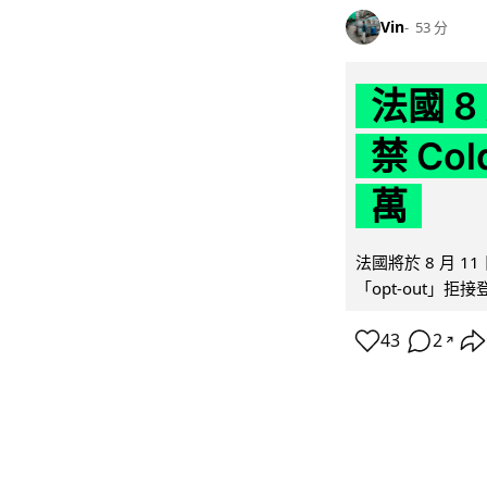
Vin
53 分
法國 8
禁 Co
萬
法國將於 8 月 
「opt-out」拒
43
2
↗