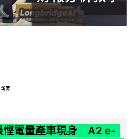
技新聞
 最慳電量產車現身 A2 e-