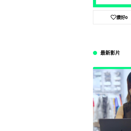
讚好
0
最新影片