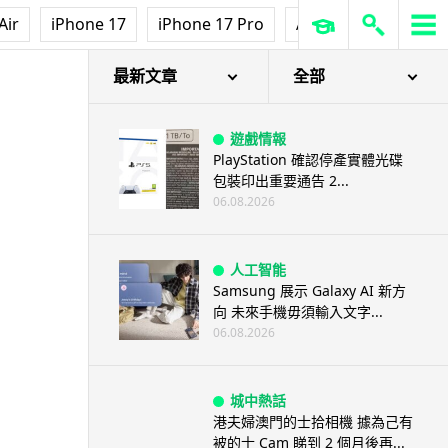
家長無得慳錢買二手書 電子啟動
Air
iPhone 17
iPhone 17 Pro
AirPods Pro 3
Ap
碼鎖死二手教科書 學生無法做功
課
06.08.2026
最新文章
全部
遊戲情報
PlayStation 確認停產實體光碟
包裝印出重要通告 2...
06.08.2026
人工智能
Samsung 展示 Galaxy AI 新方
向 未來手機毋須輸入文字...
06.08.2026
城中熱話
港夫婦澳門的士拾相機 據為己有
被的士 Cam 睇到 2 個月後再...