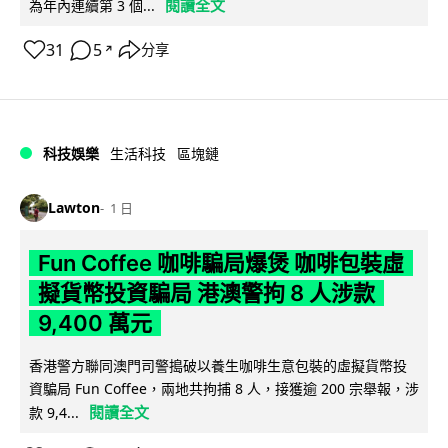
閱讀全文
為年內連續第 3 個...
31
5
分享
↗
科技娛樂
生活科技
區塊鏈
Lawton
1 日
Fun Coffee 咖啡騙局爆煲 咖啡包裝虛
擬貨幣投資騙局 港澳警拘 8 人涉款
9,400 萬元
香港警方聯同澳門司警搗破以養生咖啡生意包裝的虛擬貨幣投
資騙局 Fun Coffee，兩地共拘捕 8 人，接獲逾 200 宗舉報，涉
閱讀全文
款 9,4...