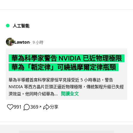
人工智能
Lawton
9 小時
華為科學家警告 NVIDIA 已近物理極限
華為「韜定律」可繞過摩爾定律瓶頸
華為半導體首席科學家廖恒罕見接受近 5 小時專訪，警告
NVIDIA 等西方晶片巨頭正逼近物理極限，傳統製程升級已失經
閱讀全文
濟效益。他同時介紹華為...
991
369
分享
↗