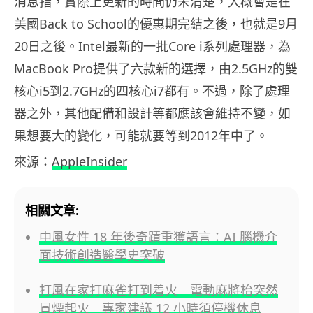
消息指，實際上更新的時間仍未清楚，大概會是在
美國Back to School的優惠期完結之後，也就是9月
20日之後。Intel最新的一批Core i系列處理器，為
MacBook Pro提供了六款新的選擇，由2.5GHz的雙
核心i5到2.7GHz的四核心i7都有。不過，除了處理
器之外，其他配備和設計等都應該會維持不變，如
果想要大的變化，可能就要等到2012年中了。
來源：
AppleInsider
相關文章:
中風女性 18 年後奇蹟重獲語言：AI 腦機介
面技術創造醫學史突破
打風在家打麻雀打到着火 電動麻將枱突然
冒煙起火 專家建議 12 小時須停機休息