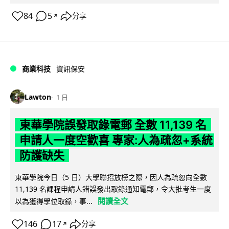
84
5
分享
↗
商業科技
資訊保安
Lawton
1 日
東華學院誤發取錄電郵 全數 11,139 名
申請人一度空歡喜 專家:人為疏忽+系統
防護缺失
東華學院今日（5 日）大學聯招放榜之際，因人為疏忽向全數
11,139 名課程申請人錯誤發出取錄通知電郵，令大批考生一度
閱讀全文
以為獲得學位取錄，事...
146
17
分享
↗