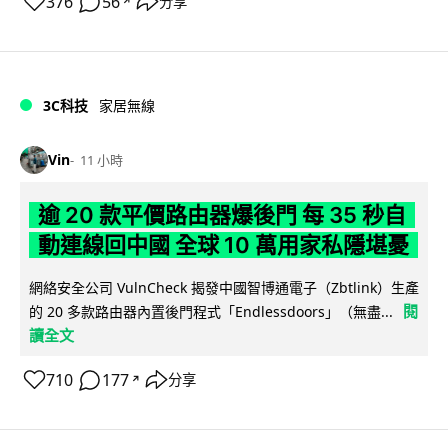
376
56
分享
↗
3C科技
家居無線
Vin
11 小時
逾 20 款平價路由器爆後門 每 35 秒自
動連線回中國 全球 10 萬用家私隱堪憂
網絡安全公司 VulnCheck 揭發中國智博通電子（Zbtlink）生產
閱
的 20 多款路由器內置後門程式「Endlessdoors」（無盡...
讀全文
710
177
分享
↗