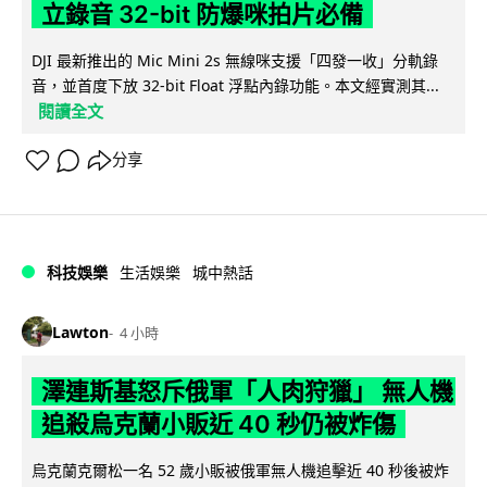
立錄音 32-bit 防爆咪拍片必備
DJI 最新推出的 Mic Mini 2s 無線咪支援「四發一收」分軌錄
音，並首度下放 32-bit Float 浮點內錄功能。本文經實測其...
閱讀全文
分享
科技娛樂
生活娛樂
城中熱話
Lawton
4 小時
澤連斯基怒斥俄軍「人肉狩獵」 無人機
追殺烏克蘭小販近 40 秒仍被炸傷
烏克蘭克爾松一名 52 歲小販被俄軍無人機追擊近 40 秒後被炸