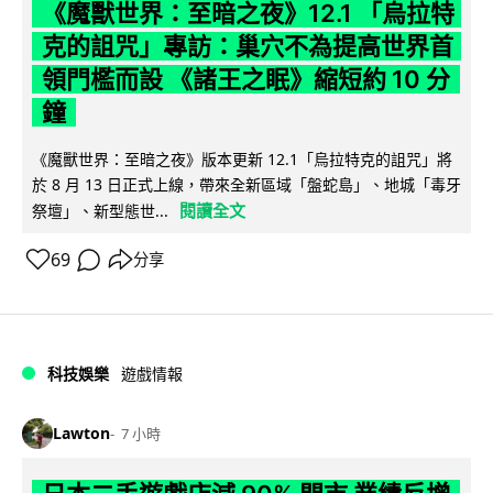
《魔獸世界：至暗之夜》12.1 「烏拉特
克的詛咒」專訪：巢穴不為提高世界首
領門檻而設 《諸王之眠》縮短約 10 分
鐘
《魔獸世界：至暗之夜》版本更新 12.1「烏拉特克的詛咒」將
於 8 月 13 日正式上線，帶來全新區域「盤蛇島」、地城「毒牙
閱讀全文
祭壇」、新型態世...
69
分享
科技娛樂
遊戲情報
Lawton
7 小時