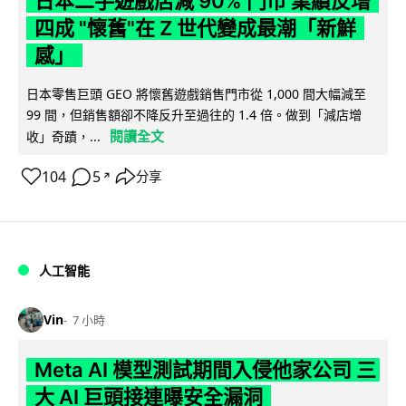
日本二手遊戲店減 90% 門市 業績反增
四成 "懷舊"在 Z 世代變成最潮「新鮮
感」
日本零售巨頭 GEO 將懷舊遊戲銷售門市從 1,000 間大幅減至
99 間，但銷售額卻不降反升至過往的 1.4 倍。做到「減店增
閱讀全文
收」奇蹟，...
104
5
分享
↗
人工智能
Vin
7 小時
Meta AI 模型測試期間入侵他家公司 三
大 AI 巨頭接連曝安全漏洞