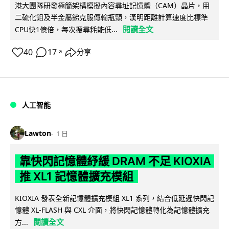
港大團隊研發極簡架構模擬內容尋址記憶體（CAM）晶片，用
二硫化鉬及半金屬銻克服傳輸瓶頸，漢明距離計算速度比標準
閱讀全文
CPU快1億倍，每次搜尋耗能低...
40
17
分享
↗
人工智能
Lawton
1 日
靠快閃記憶體紓緩 DRAM 不足 KIOXIA
推 XL1 記憶體擴充模組
KIOXIA 發表全新記憶體擴充模組 XL1 系列，結合低延遲快閃記
憶體 XL-FLASH 與 CXL 介面，將快閃記憶體轉化為記憶體擴充
閱讀全文
方...