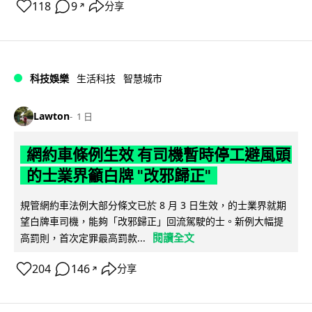
118
9
分享
↗
科技娛樂
生活科技
智慧城市
Lawton
1 日
網約車條例生效 有司機暫時停工避風頭
的士業界籲白牌 "改邪歸正"
規管網約車法例大部分條文已於 8 月 3 日生效，的士業界就期
望白牌車司機，能夠「改邪歸正」回流駕駛的士。新例大幅提
閱讀全文
高罰則，首次定罪最高罰款...
204
146
分享
↗