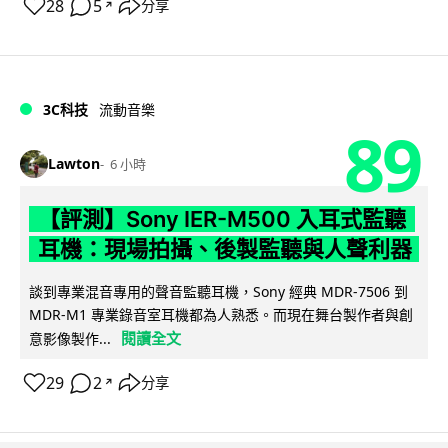
28
5
分享
↗
3C科技
流動音樂
89
Lawton
6 小時
【評測】Sony IER-M500 入耳式監聽
耳機：現場拍攝、後製監聽與人聲利器
談到專業混音專用的聲音監聽耳機，Sony 經典 MDR-7506 到
MDR-M1 專業錄音室耳機都為人熟悉。而現在舞台製作者與創
閱讀全文
意影像製作...
29
2
分享
↗