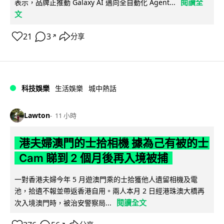
閱讀全
表示，品牌正推動 Galaxy AI 邁向全自動化 Agent...
文
21
3
分享
↗
科技娛樂
生活娛樂
城中熱話
Lawton
11 小時
港夫婦澳門的士拾相機 據為己有被的士
Cam 睇到 2 個月後再入境被捕
一對香港夫婦今年 5 月遊澳門乘的士拾獲他人遺留相機及電
池，拾遺不報並帶返香港自用。兩人本月 2 日經港珠澳大橋再
閱讀全文
次入境澳門時，被治安警察局...