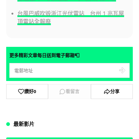
台風巴威吹毀浙江光伏電站 台州 1 兆瓦屋
頂電站全報廢
📮
更多精彩文章每日送到電子郵箱
讚好
0
看留言
分享
最新影片