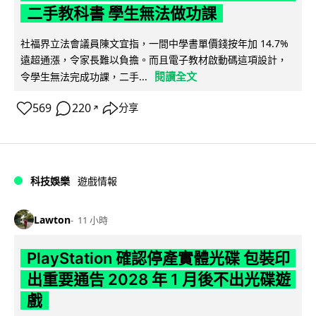
二手教科書 學生無法做功課
社福界立法會議員陳文宜指，一間中學書單價錢按年加 14.7%
遠超通漲，令家長難以負擔。而且電子教材啟動碼這項設計，
閱讀全文
令學生無法完成功課，二手...
569
220
分享
↗
科技娛樂
遊戲情報
Lawton
11 小時
PlayStation 確認停產實體光碟 包裝印
出重要通告 2028 年 1 月後不出光碟遊
戲