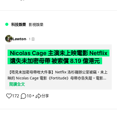
科技娛樂
影視娛樂
Lawton
1 日
Nicolas Cage 主演未上映電影 Netflix
遺失未加密母帶 被索償 8.19 億港元
【唔見未加密母帶咁大件事】Netflix 洛杉磯辦公室被竊，未上
映的 Nicolas Cage 電影《Fortitude》母帶亦告失蹤。電影...
閱讀全文
172
10
分享
↗