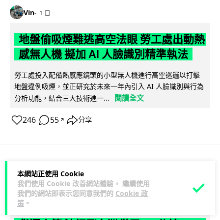
Vin
1 日
地盤偷吸煙難逃高空法眼 勞工處出動熱
感無人機 擬加 AI 人臉識別精準執法
勞工處投入配備熱感應鏡頭的小型無人機進行高空巡邏以打擊
地盤違例吸煙，並正研究於未來一年內引入 AI 人臉識別與行為
閱讀全文
分析功能，結合三大技術進一...
246
55
分享
↗
人工智能
本網站正使用 Cookie
我們使用 Cookie 改善網站體驗。 繼續使用
我們的網站即表示您同意我們的
Cookie 政
Lawton
1 日
策
。