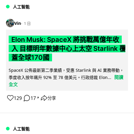
人工智能
Vin
1 日
Elon Musk: SpaceX 將挑戰萬億年收
入 目標明年數據中心上太空 Starlink 覆
蓋全球170國
SpaceX 公佈最新第二季業績，受惠 Starlink 與 AI 業務帶動，
閱讀
季度收入按年飆升 92% 至 78 億美元。行政總裁 Elon...
全文
129
17
分享
↗
人工智能