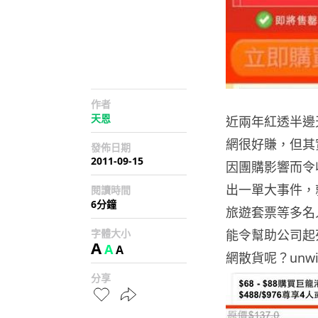
作者
天恩
近兩年紅透半邊
網很好賺，但其
發佈日期
2011-09-15
因團購影響而令
出一單大事件，
閱讀時間
6分鐘
旅遊套票等多名
字體大小
能令幫助公司起
A
A
A
網散貨呢？unw
分享