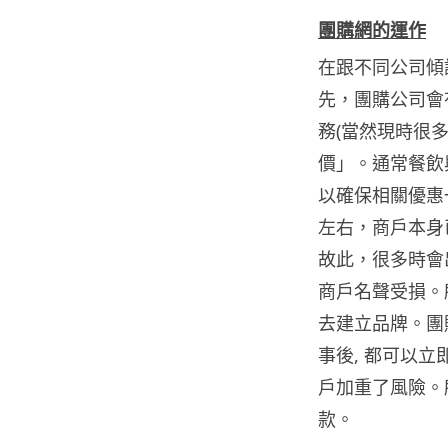
團購網的運作
在跟不同公司傾
先，團購公司會有
務(當然現時很
價」。通常餐飲
以確保相關優惠
左右，商戶本身
故此，很多時會
商戶名聲受損。
去建立品牌。團
事後, 都可以
戶加重了風險。
款。