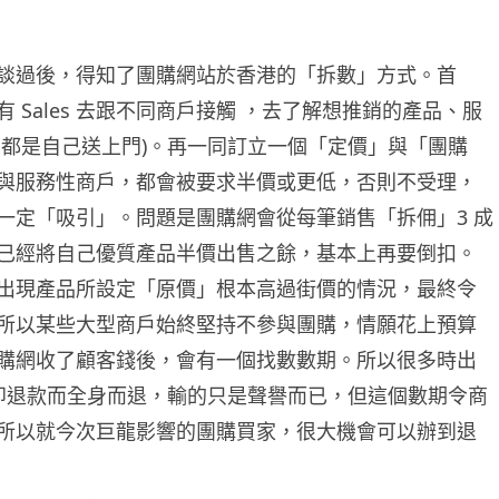
談過後，得知了團購網站於香港的「拆數」方式。首
 Sales 去跟不同商戶接觸 ，去了解想推銷的產品、服
多都是自己送上門)。再一同訂立一個「定價」與「團購
與服務性商戶，都會被要求半價或更低，否則不受理，
一定「吸引」。問題是團購網會從每筆銷售「拆佣」3 成
已經將自己優質產品半價出售之餘，基本上再要倒扣。
出現產品所設定「原價」根本高過街價的情況，最終令
所以某些大型商戶始終堅持不參與團購，情願花上預算
購網收了顧客錢後，會有一個找數數期。所以很多時出
立即退款而全身而退，輸的只是聲譽而已，但這個數期令商
所以就今次巨龍影響的團購買家，很大機會可以辦到退