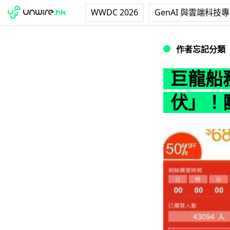
WWDC 2026
GenAI 與雲端科技
巨龍船務清盤: 港
作者忘記分類
巨龍船
伏」！團