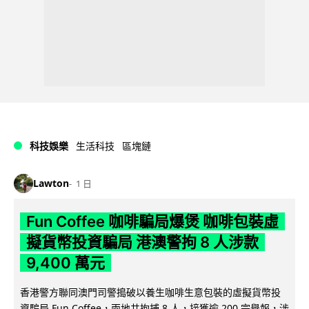
科技娛樂
生活科技
區塊鏈
Lawton
1 日
Fun Coffee 咖啡騙局爆煲 咖啡包裝虛
擬貨幣投資騙局 港澳警拘 8 人涉款
9,400 萬元
香港警方聯同澳門司警搗破以養生咖啡生意包裝的虛擬貨幣投
資騙局 Fun Coffee，兩地共拘捕 8 人，接獲逾 200 宗舉報，涉