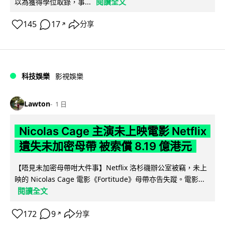
閱讀全文
以為獲得學位取錄，事...
145
17
分享
↗
科技娛樂
影視娛樂
Lawton
1 日
Nicolas Cage 主演未上映電影 Netflix
遺失未加密母帶 被索償 8.19 億港元
【唔見未加密母帶咁大件事】Netflix 洛杉磯辦公室被竊，未上
映的 Nicolas Cage 電影《Fortitude》母帶亦告失蹤。電影...
閱讀全文
172
9
分享
↗