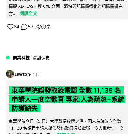
憶體 XL-FLASH 與 CXL 介面，將快閃記憶體轉化為記憶體擴充
閱讀全文
方...
84
5
分享
↗
商業科技
資訊保安
Lawton
1 日
東華學院誤發取錄電郵 全數 11,139 名
申請人一度空歡喜 專家:人為疏忽+系統
防護缺失
東華學院今日（5 日）大學聯招放榜之際，因人為疏忽向全數
11,139 名課程申請人錯誤發出取錄通知電郵，令大批考生一度