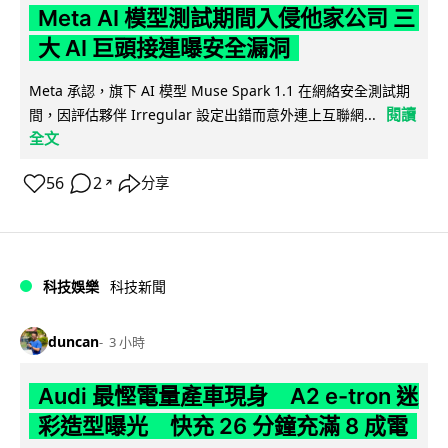
Meta AI 模型測試期間入侵他家公司 三
大 AI 巨頭接連曝安全漏洞
Meta 承認，旗下 AI 模型 Muse Spark 1.1 在網絡安全測試期
閱讀
間，因評估夥伴 Irregular 設定出錯而意外連上互聯網...
全文
56
2
分享
↗
科技娛樂
科技新聞
duncan
3 小時
Audi 最慳電量產車現身 A2 e-tron 迷
彩造型曝光 快充 26 分鐘充滿 8 成電