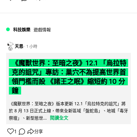
科技娛樂
遊戲情報
天恩
1 小時
《魔獸世界：至暗之夜》12.1 「烏拉特
克的詛咒」專訪：巢穴不為提高世界首
領門檻而設 《諸王之眠》縮短約 10 分
鐘
《魔獸世界：至暗之夜》版本更新 12.1「烏拉特克的詛咒」將
於 8 月 13 日正式上線，帶來全新區域「盤蛇島」、地城「毒牙
閱讀全文
祭壇」、新型態世...
1
分享