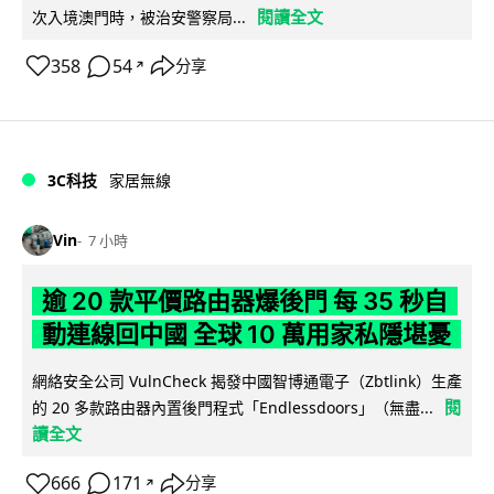
閱讀全文
次入境澳門時，被治安警察局...
358
54
分享
↗
3C科技
家居無線
Vin
7 小時
逾 20 款平價路由器爆後門 每 35 秒自
動連線回中國 全球 10 萬用家私隱堪憂
網絡安全公司 VulnCheck 揭發中國智博通電子（Zbtlink）生產
閱
的 20 多款路由器內置後門程式「Endlessdoors」（無盡...
讀全文
666
171
分享
↗