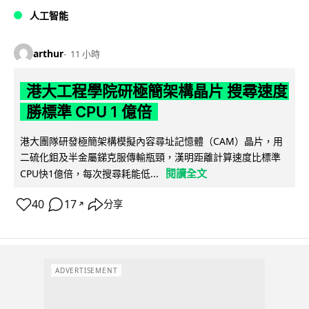
人工智能
arthur
11 小時
港大工程學院研極簡架構晶片 搜尋速度
勝標準 CPU 1 億倍
港大團隊研發極簡架構模擬內容尋址記憶體（CAM）晶片，用
二硫化鉬及半金屬銻克服傳輸瓶頸，漢明距離計算速度比標準
閱讀全文
CPU快1億倍，每次搜尋耗能低...
40
17
分享
↗
ADVERTISEMENT