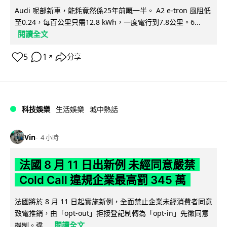
Audi 呢部新車，能耗竟然係25年前嘅一半。 A2 e-tron 風阻低
至0.24，每百公里只需12.8 kWh，一度電行到7.8公里。6...
閱讀全文
5
1
分享
↗
科技娛樂
生活娛樂
城中熱話
Vin
4 小時
法國 8 月 11 日出新例 未經同意嚴禁
Cold Call 違規企業最高罰 345 萬
法國將於 8 月 11 日起實施新例，全面禁止企業未經消費者同意
致電推銷，由「opt-out」拒接登記制轉為「opt-in」先徵同意
閱讀全文
機制。違...