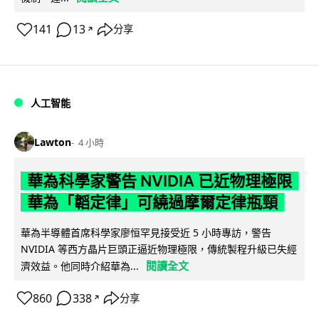
141
13
分享
↗
人工智能
Lawton
4 小時
華為科學家警告 NVIDIA 已近物理極限
華為「韜定律」可繞過摩爾定律瓶頸
華為半導體首席科學家廖恒罕見接受近 5 小時專訪，警告
NVIDIA 等西方晶片巨頭正逼近物理極限，傳統製程升級已失經
閱讀全文
濟效益。他同時介紹華為...
860
338
分享
↗