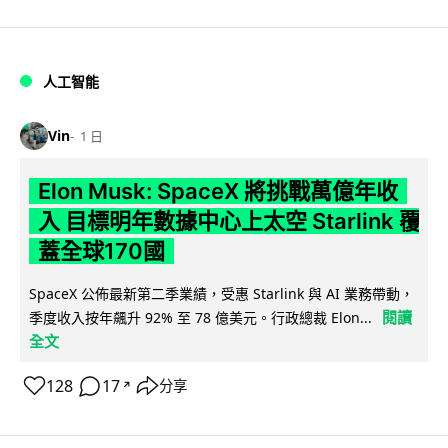
人工智能
Vin
1 日
Elon Musk: SpaceX 將挑戰萬億年收
入 目標明年數據中心上太空 Starlink 覆
蓋全球170國
SpaceX 公佈最新第二季業績，受惠 Starlink 與 AI 業務帶動，
閱讀
季度收入按年飆升 92% 至 78 億美元。行政總裁 Elon...
全文
128
17
分享
↗