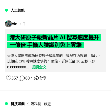
人工智能
Vin
1 日
港大研原子級新晶片 AI 搜尋速度提升
一億倍 手機人臉識別免上雲端
香港大學團隊成功研發原子級厚度的「模擬存內搜尋」晶片，
比傳統 CPU 搜尋速度快約 1 億倍，延遲低至 36 皮秒（即
閱讀全文
0.00000000...
357
80
分享
↗
科技娛樂
生活科技
旅遊