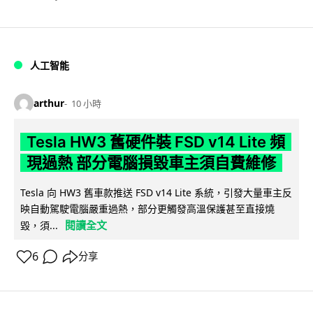
人工智能
arthur
10 小時
Tesla HW3 舊硬件裝 FSD v14 Lite 頻
現過熱 部分電腦損毀車主須自費維修
Tesla 向 HW3 舊車款推送 FSD v14 Lite 系統，引發大量車主反
映自動駕駛電腦嚴重過熱，部分更觸發高溫保護甚至直接燒
閱讀全文
毀，須...
6
分享