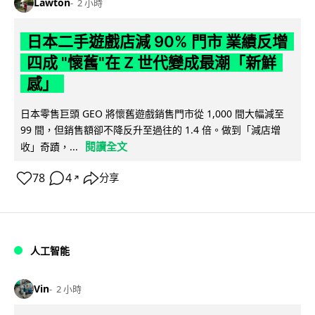
Lawton
2 小時
日本二手遊戲店減 90% 門市 業績反增
四成 "懷舊"在 Z 世代變成最潮「新鮮
感」
日本零售巨頭 GEO 將懷舊遊戲銷售門市從 1,000 間大幅減至
99 間，但銷售額卻不降反升至過往的 1.4 倍。做到「減店增
閱讀全文
收」奇蹟，...
78
4
分享
↗
人工智能
Vin
2 小時