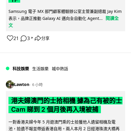
Samsung 電子 MX 部門顧客體驗辦公室主管兼副總裁 Jay Kim
閱讀全
表示，品牌正推動 Galaxy AI 邁向全自動化 Agent...
文
21
3
分享
↗
科技娛樂
生活娛樂
城中熱話
Lawton
6 小時
港夫婦澳門的士拾相機 據為己有被的士
Cam 睇到 2 個月後再入境被捕
一對香港夫婦今年 5 月遊澳門乘的士拾獲他人遺留相機及電
池，拾遺不報並帶返香港自用。兩人本月 2 日經港珠澳大橋再