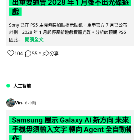
出重要通告 2028 年 1 月後不出光碟遊
戲
Sony 已在 PS5 主機包裝加貼提示貼紙，重申官方 7 月已公布
計劃：2028 年 1 月起停產新遊戲實體光碟。分析師預期 PS6
閱讀全文
因此...
104
55
分享
↗
人工智能
Vin
6 小時
Samsung 展示 Galaxy AI 新方向 未來
手機毋須輸入文字 轉向 Agent 全自動操
作