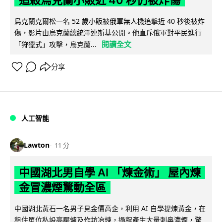
追殺烏克蘭小販近 40 秒仍被炸傷
烏克蘭克爾松一名 52 歲小販被俄軍無人機追擊近 40 秒後被炸
傷，影片由烏克蘭總統澤連斯基公開。他直斥俄軍對平民進行
閱讀全文
「狩獵式」攻擊，烏克蘭...
分享
人工智能
Lawton
11 分
中國湖北男自學 AI 「煉金術」 屋內煉
金冒濃煙驚動全區
中國湖北黃石一名男子見金價高企，利用 AI 自學提煉黃金，在
租住單位私設高壓爐及作坊冶煉，過程產生大量刺鼻濃煙，驚