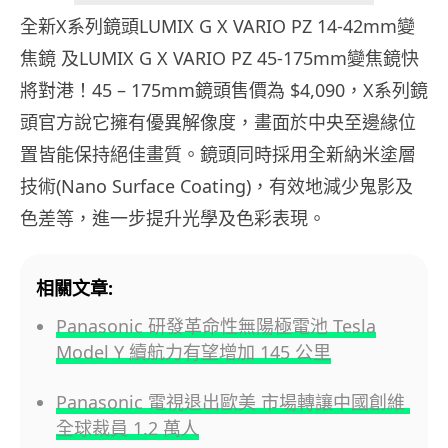
全新X系列鏡頭LU
MIX G X VARIO PZ 14-42mm變
焦鏡 及LUMIX G X VARIO PZ 45-175mm變焦鏡快
將對港！45 – 175mm鏡頭售價為 $4,090，X系列鏡
頭官方說它擁有優異解像度，
畫面於中央至邊緣位
置皆能保持絕佳畫質。
鏡頭同時採用全新納米塗層
技術(Nano Surface Coating)，有效地減少鬼影及
色差等，
進一步提升光學及色彩表現。
相關文章:
Panasonic 研發革命性無陽極電池 Tesla
Model Y 續航力有望增加 145 公里
Panasonic 電視退出歐美 市場轉讓中國創維
全球裁員 1.2 萬人