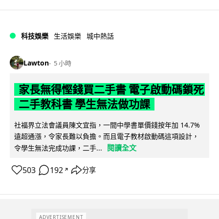
科技娛樂
生活娛樂
城中熱話
Lawton
5 小時
家長無得慳錢買二手書 電子啟動碼鎖死
二手教科書 學生無法做功課
社福界立法會議員陳文宜指，一間中學書單價錢按年加 14.7%
遠超通漲，令家長難以負擔。而且電子教材啟動碼這項設計，
閱讀全文
令學生無法完成功課，二手...
503
192
分享
↗
ADVERTISEMENT