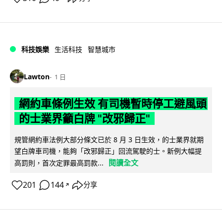
科技娛樂
生活科技
智慧城市
Lawton
1 日
網約車條例生效 有司機暫時停工避風頭
的士業界籲白牌 "改邪歸正"
規管網約車法例大部分條文已於 8 月 3 日生效，的士業界就期
望白牌車司機，能夠「改邪歸正」回流駕駛的士。新例大幅提
閱讀全文
高罰則，首次定罪最高罰款...
201
144
分享
↗