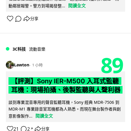
閱讀全文
動鄰居報警。警方到場揭發整...
分享
3C科技
流動音樂
89
Lawton
1 小時
【評測】Sony IER-M500 入耳式監聽
耳機：現場拍攝、後製監聽與人聲利器
談到專業混音專用的聲音監聽耳機，Sony 經典 MDR-7506 到
MDR-M1 專業錄音室耳機都為人熟悉。而現在舞台製作者與創
閱讀全文
意影像製作...
21
2
分享
↗