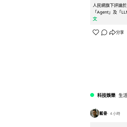
人民網旗下評論於 
「Agent」及「
文
分享
科技娛樂
生
藍骨
4 小時