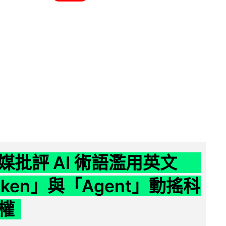
媒批評 AI 術語濫用英文
ken」與「Agent」動搖科
權