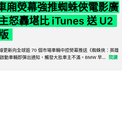
 車廂熒幕強推蜘蛛俠電影廣
怒轟堪比 iTunes 送 U2
版
無線更新向全球逾 70 個市場車輛中控熒幕推送《蜘蛛俠：英雄
啟動車輛即彈出通知，觸發大批車主不滿。BMW 早...
閱讀