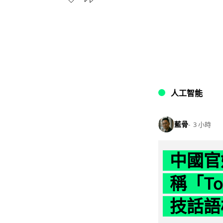
人工智能
藍骨
3 小時
中國官
稱「To
技話語