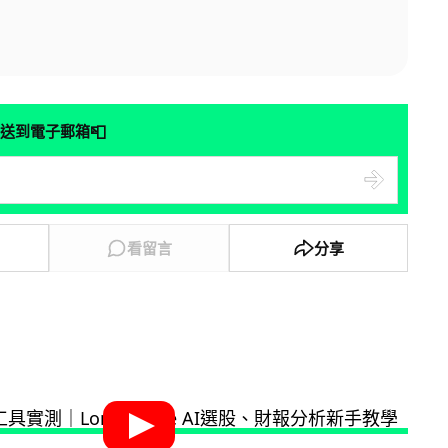
📮
送到電子郵箱
看留言
分享