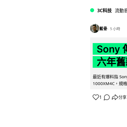
3C科技
流動
藍骨
5 小時
Son
六年舊
最近有爆料指 Son
1000XM4C，規格幾
1
分享