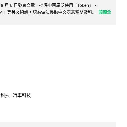
8 月 6 日發表文章，批評中國廣泛使用「Token」、
LLM」等英文術語，認為做法侵蝕中文表意空間及科...
閱讀全
活科技
汽車科技