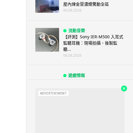
屋內煉金冒濃煙驚動全區
06.08.2026
流動音樂
【評測】Sony IER-M500 入耳式
監聽耳機：現場拍攝、後製監
聽...
06.08.2026
遊戲情報
《魔獸世界：至暗之夜》12.1
「烏拉特克的詛咒」專訪：巢穴
不為提高世...
ADVERTISEMENT
06.08.2026
遊戲情報
日本二手遊戲店減 90% 門市 業
績反增四成 “懷...