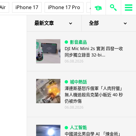
Air
iPhone 17
iPhone 17 Pro
AirPods Pro 3
Ap
最新文章
全部
影音產品
DJI Mic Mini 2s 實測 四發一收
同步獨立錄音 32-bi...
06.08.2026
城中熱話
澤連斯基怒斥俄軍「人肉狩獵」
無人機追殺烏克蘭小販近 40 秒
仍被炸傷
06.08.2026
人工智能
中國湖北男自學 AI 「煉金術」