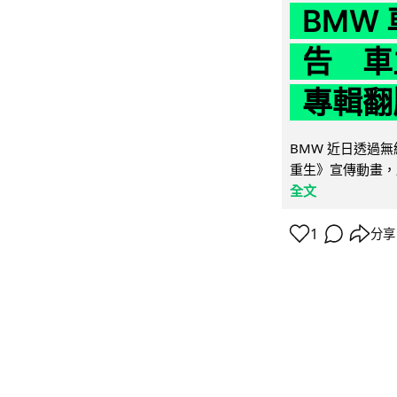
BMW
告 車主
專輯翻
BMW 近日透過
重生》宣傳動畫，
全文
1
分享