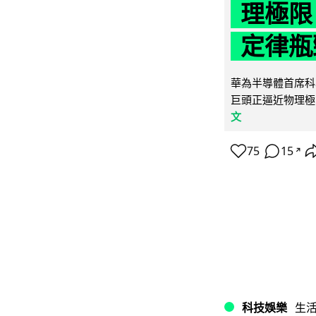
理極限
定律瓶
華為半導體首席科學
巨頭正逼近物理極
文
75
15
↗
科技娛樂
生