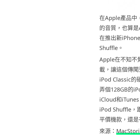
在Apple產品中
的音質，也算是A
在推出新iPhon
Shuffle。
Apple在不知不覺
載，讓這個傳聞
iPod Class
弄個128GB的i
iCloud和iTun
iPod Shuf
平價機款，還是
來源：
MacStori