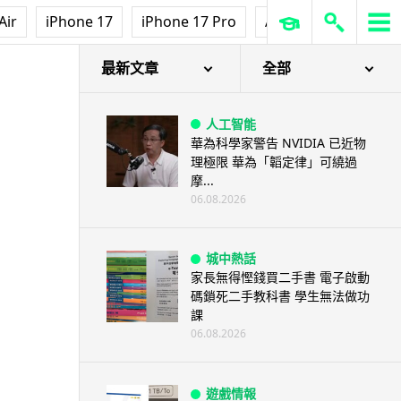
Air
iPhone 17
iPhone 17 Pro
AirPods Pro 3
Ap
最新文章
全部
人工智能
華為科學家警告 NVIDIA 已近物
理極限 華為「韜定律」可繞過
摩...
06.08.2026
城中熱話
家長無得慳錢買二手書 電子啟動
碼鎖死二手教科書 學生無法做功
課
06.08.2026
遊戲情報