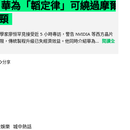
 華為「韜定律」可繞過摩爾
頸
家廖恒罕見接受近 5 小時專訪，警告 NVIDIA 等西方晶片
限，傳統製程升級已失經濟效益。他同時介紹華為...
閱讀全
分享
活娛樂
城中熱話