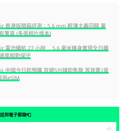
e Air 香港版開箱評測：5.6 mm 輕薄主義回歸 單
有驚喜 (多張相片樣本)
e Air 電池續航 27 小時 5.6 毫米機身實現全日續
速度相對保守
e Air 中國今日起預購 官網5分鐘即售罄 等貨要2星
限用eSIM
📮
送到電子郵箱