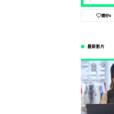
讚好
0
最新影片