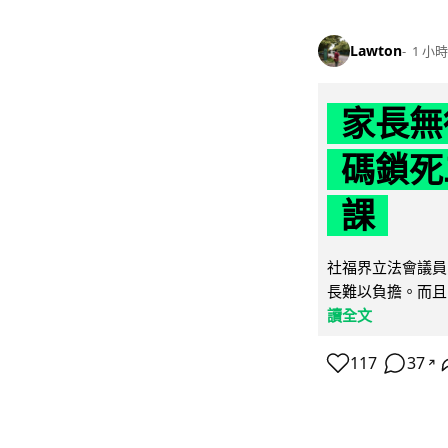
Lawton
1 小時
家長無
碼鎖死
課
社福界立法會議員
長難以負擔。而且
讀全文
117
37
↗