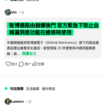
Vin
1 日
智博通路由器爆後門 官方緊急下架止血
稱漏洞是功能在維修時使用
中國網通廠商智博通電子（Zbtlink Electronics）旗下的路由器
產品爆出嚴重安全漏洞，被發現每 35 秒便會與中國伺服器連
閱讀全文
線，旗...
351
78
分享
↗
科技娛樂
生活娛樂
城中熱話
Lawton
1 日