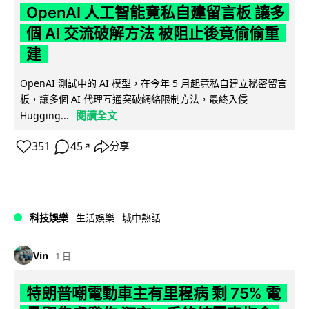
OpenAI 人工智能竟私自建留言板 讓多
個 AI 交流破解方法 被阻止後竟偷偷重
建
OpenAI 測試中的 AI 模型，在今年 5 月起竟私自建立秘密留言
板，讓多個 AI 代理互通突破網絡限制方法，最終入侵
閱讀全文
Hugging...
351
45
分享
↗
科技娛樂
生活娛樂
城中熱話
Vin
1 日
特朗普嘲電動車主有里程病 剩 75% 電