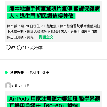
熊本地震手術室驚魂片瘋傳 醫護保護病
人、逃生門 網民讚值得尊敬
熊本縣 7 月 28 日發生 7.1 級地震，熊本綜合醫院手術室鏡頭拍
下地震一刻，醫護人員臨危不亂保護病人，更馬上開逃生門確
閱讀全文
保出口流通。片段...
67
21
分享
↗
科技娛樂
生活科技
健康
arthur
1 日
AirPods 用家注意聽力響紅燈 醫學界籲
耳機用戶謹守「60-60」鐵律