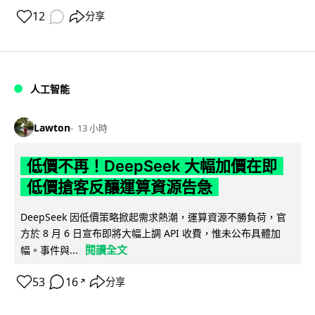
12
分享
人工智能
Lawton
13 小時
低價不再！DeepSeek 大幅加價在即
低價搶客反釀運算資源告急
DeepSeek 因低價策略掀起需求熱潮，運算資源不勝負荷，官
方於 8 月 6 日宣布即將大幅上調 API 收費，惟未公布具體加
閱讀全文
幅。事件與...
53
16
分享
↗