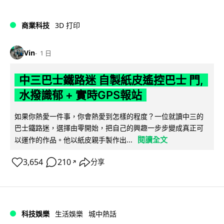
商業科技
3D 打印
Vin
1 日
中三巴士鐵路迷 自製紙皮遙控巴士 門,
水撥識郁 + 實時GPS報站
如果你熱愛一件事，你會熱愛到怎樣的程度？一位就讀中三的
巴士鐵路迷，選擇由零開始，把自己的興趣一步步變成真正可
閱讀全文
以運作的作品。他以紙皮親手製作出...
3,654
210
分享
↗
科技娛樂
生活娛樂
城中熱話