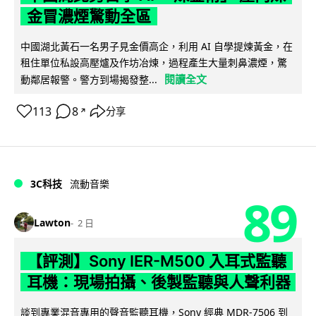
金冒濃煙驚動全區
中國湖北黃石一名男子見金價高企，利用 AI 自學提煉黃金，在
租住單位私設高壓爐及作坊冶煉，過程產生大量刺鼻濃煙，驚
閱讀全文
動鄰居報警。警方到場揭發整...
113
8
分享
↗
3C科技
流動音樂
89
Lawton
2 日
【評測】Sony IER-M500 入耳式監聽
耳機：現場拍攝、後製監聽與人聲利器
談到專業混音專用的聲音監聽耳機，Sony 經典 MDR-7506 到