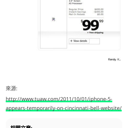
來源:
http://www.tuaw.com/2011/10/01/iphone-5-
appears-temporarily-on-cincinnati-bell-website/
相關文章: