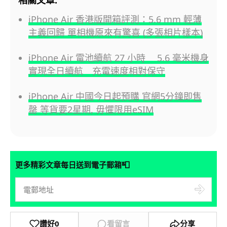
iPhone Air 香港版開箱評測：5.6 mm 輕薄
主義回歸 單相機原來有驚喜 (多張相片樣本)
iPhone Air 電池續航 27 小時 5.6 毫米機身
實現全日續航 充電速度相對保守
iPhone Air 中國今日起預購 官網5分鐘即售
罄 等貨要2星期, 毋懼限用eSIM
📮
更多精彩文章每日送到電子郵箱
讚好
0
看留言
分享