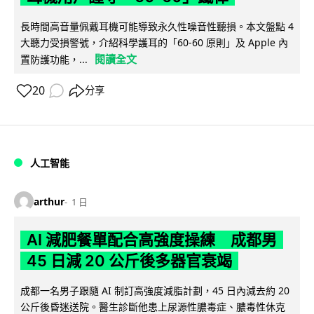
長時間高音量佩戴耳機可能導致永久性噪音性聽損。本文盤點 4
大聽力受損警號，介紹科學護耳的「60-60 原則」及 Apple 內
閱讀全文
置防護功能，...
20
分享
人工智能
arthur
1 日
AI 減肥餐單配合高強度操練 成都男
45 日減 20 公斤後多器官衰竭
成都一名男子跟隨 AI 制訂高強度減脂計劃，45 日內減去約 20
公斤後昏迷送院。醫生診斷他患上尿源性膿毒症、膿毒性休克