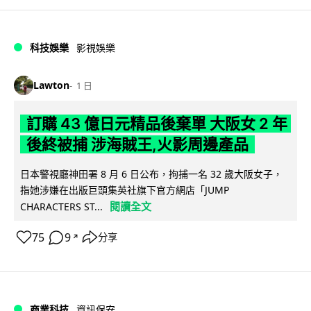
科技娛樂
影視娛樂
Lawton
1 日
訂購 43 億日元精品後棄單 大阪女 2 年
後終被捕 涉海賊王,火影周邊產品
日本警視廳神田署 8 月 6 日公布，拘捕一名 32 歲大阪女子，
指她涉嫌在出版巨頭集英社旗下官方網店「JUMP
閱讀全文
CHARACTERS ST...
75
9
分享
↗
商業科技
資訊保安