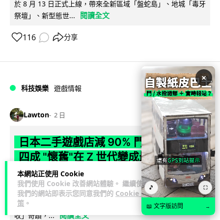
於 8 月 13 日正式上線，帶來全新區域「盤蛇島」、地城「毒牙
閱讀全文
祭壇」、新型態世...
116
分享
×
科技娛樂
遊戲情報
Lawton
2 日
日本二手遊戲店減 90% 門市 業績反增
四成 "懷舊"在 Z 世代變成最潮「新鮮
感」
本網站正使用 Cookie
我們使用 Cookie 改善網站體驗。 繼續使用
🎵
⛶
日本零售巨頭 GEO 將懷舊遊戲銷售門市從 1,000 間大幅減至
我們的網站即表示您同意我們的
Cookie 政
策
。
99 間，但銷售額卻不降反升至過往的 1.4 倍。做到「減店增
📖 文字版訪問
→
閱讀全文
收」奇蹟，...