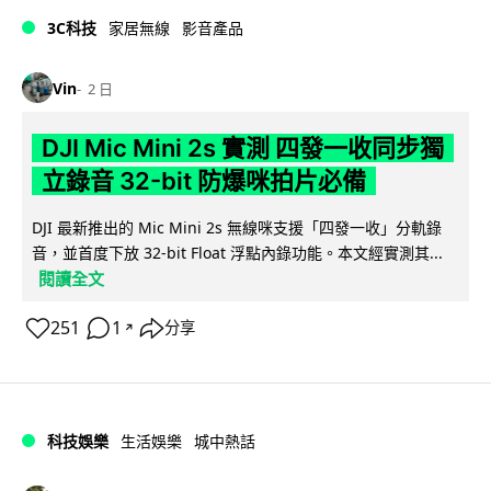
3C科技
家居無線
影音產品
Vin
2 日
DJI Mic Mini 2s 實測 四發一收同步獨
立錄音 32-bit 防爆咪拍片必備
DJI 最新推出的 Mic Mini 2s 無線咪支援「四發一收」分軌錄
音，並首度下放 32-bit Float 浮點內錄功能。本文經實測其...
閱讀全文
251
1
分享
↗
科技娛樂
生活娛樂
城中熱話