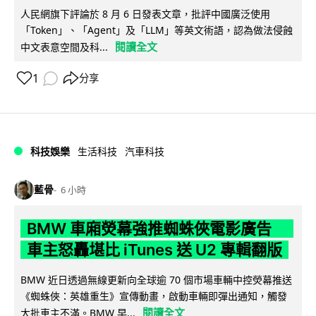
人民網旗下評論於 8 月 6 日發表文章，批評中國廣泛使用
「Token」、「Agent」及「LLM」等英文術語，認為做法侵蝕
閱讀全文
中文表意空間及科...
1
分享
科技娛樂
生活科技
汽車科技
藍骨
6 小時
BMW 車廂熒幕強推蜘蛛俠電影廣告
車主怒轟堪比 iTunes 送 U2 專輯翻版
BMW 近日透過無線更新向全球逾 70 個市場車輛中控熒幕推送
《蜘蛛俠：英雄重生》宣傳動畫，啟動車輛即彈出通知，觸發
閱讀全文
大批車主不滿。BMW 早...