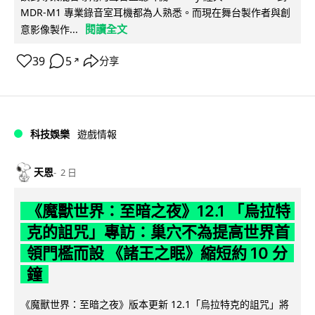
MDR-M1 專業錄音室耳機都為人熟悉。而現在舞台製作者與創
閱讀全文
意影像製作...
39
5
分享
↗
科技娛樂
遊戲情報
天恩
2 日
《魔獸世界：至暗之夜》12.1 「烏拉特
克的詛咒」專訪：巢穴不為提高世界首
領門檻而設 《諸王之眠》縮短約 10 分
鐘
《魔獸世界：至暗之夜》版本更新 12.1「烏拉特克的詛咒」將