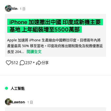
Vin
1 日
iPhone 加速撤出中國 印度成新機主要
基地 上年組裝增至5500萬部
Apple 加速將 iPhone 生產線由中國轉往印度，目標兩年內將
產量最高 50% 移至當地。印度政府推出關稅豁免及稅務優惠延
閱讀全文
長至 204...
512
237
分享
↗
人工智能
Lawton
1 日