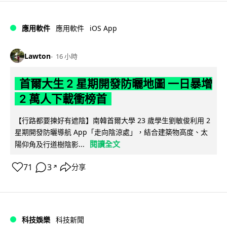
iOS App
應用軟件
應用軟件
Lawton
16 小時
首爾大生 2 星期開發防曬地圖 一日暴增
2 萬人下載衝榜首
【行路都要揀好有遮陰】南韓首爾大學 23 歲學生劉敏俊利用 2
星期開發防曬導航 App「走向陰涼處」，結合建築物高度、太
閱讀全文
陽仰角及行道樹陰影...
71
3
分享
↗
科技娛樂
科技新聞