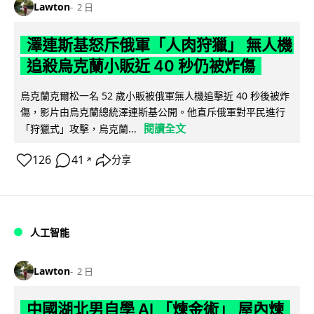
Lawton
2 日
澤連斯基怒斥俄軍「人肉狩獵」 無人機
追殺烏克蘭小販近 40 秒仍被炸傷
烏克蘭克爾松一名 52 歲小販被俄軍無人機追擊近 40 秒後被炸
傷，影片由烏克蘭總統澤連斯基公開。他直斥俄軍對平民進行
閱讀全文
「狩獵式」攻擊，烏克蘭...
126
41
分享
↗
人工智能
Lawton
2 日
中國湖北男自學 AI 「煉金術」 屋內煉