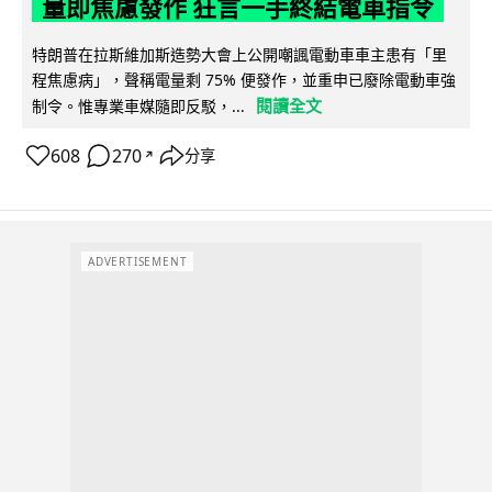
量即焦慮發作 狂言一手終結電車指令
特朗普在拉斯維加斯造勢大會上公開嘲諷電動車車主患有「里
程焦慮病」，聲稱電量剩 75% 便發作，並重申已廢除電動車強
閱讀全文
制令。惟專業車媒隨即反駁，...
608
270
分享
↗
ADVERTISEMENT