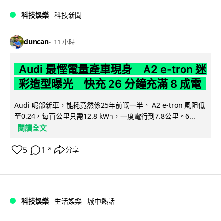
科技娛樂
科技新聞
duncan
11 小時
Audi 最慳電量產車現身 A2 e-tron 迷
彩造型曝光 快充 26 分鐘充滿 8 成電
Audi 呢部新車，能耗竟然係25年前嘅一半。 A2 e-tron 風阻低
至0.24，每百公里只需12.8 kWh，一度電行到7.8公里。6...
閱讀全文
5
1
分享
↗
科技娛樂
生活娛樂
城中熱話