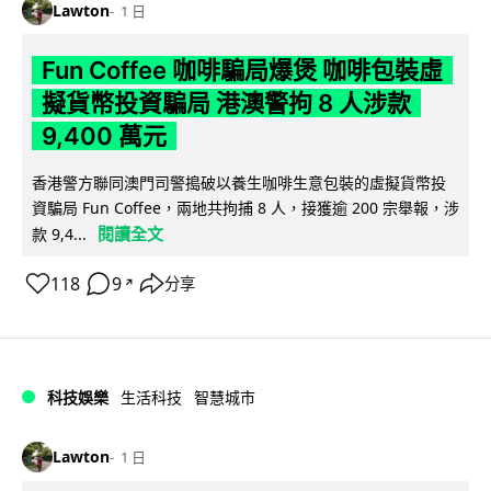
Lawton
1 日
Fun Coffee 咖啡騙局爆煲 咖啡包裝虛
擬貨幣投資騙局 港澳警拘 8 人涉款
9,400 萬元
香港警方聯同澳門司警搗破以養生咖啡生意包裝的虛擬貨幣投
資騙局 Fun Coffee，兩地共拘捕 8 人，接獲逾 200 宗舉報，涉
閱讀全文
款 9,4...
118
9
分享
↗
科技娛樂
生活科技
智慧城市
Lawton
1 日