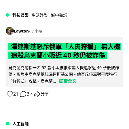
科技娛樂
生活娛樂
城中熱話
Lawton
7 小時
澤連斯基怒斥俄軍「人肉狩獵」 無人機
追殺烏克蘭小販近 40 秒仍被炸傷
烏克蘭克爾松一名 52 歲小販被俄軍無人機追擊近 40 秒後被炸
傷，影片由烏克蘭總統澤連斯基公開。他直斥俄軍對平民進行
閱讀全文
「狩獵式」攻擊，烏克蘭...
21
3
分享
↗
人工智能