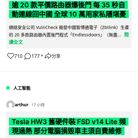
逾 20 款平價路由器爆後門 每 35 秒自
動連線回中國 全球 10 萬用家私隱堪憂
網絡安全公司 VulnCheck 揭發中國智博通電子（Zbtlink）生產
閱
的 20 多款路由器內置後門程式「Endlessdoors」（無盡...
讀全文
710
177
分享
↗
人工智能
arthur
17 小時
Tesla HW3 舊硬件裝 FSD v14 Lite 頻
現過熱 部分電腦損毀車主須自費維修