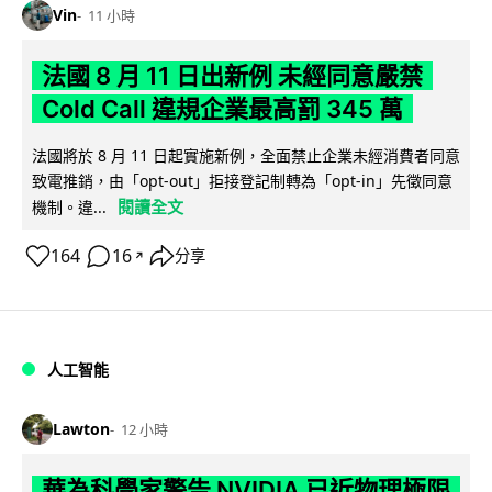
Vin
11 小時
法國 8 月 11 日出新例 未經同意嚴禁
Cold Call 違規企業最高罰 345 萬
法國將於 8 月 11 日起實施新例，全面禁止企業未經消費者同意
致電推銷，由「opt-out」拒接登記制轉為「opt-in」先徵同意
閱讀全文
機制。違...
164
16
分享
↗
人工智能
Lawton
12 小時
華為科學家警告 NVIDIA 已近物理極限