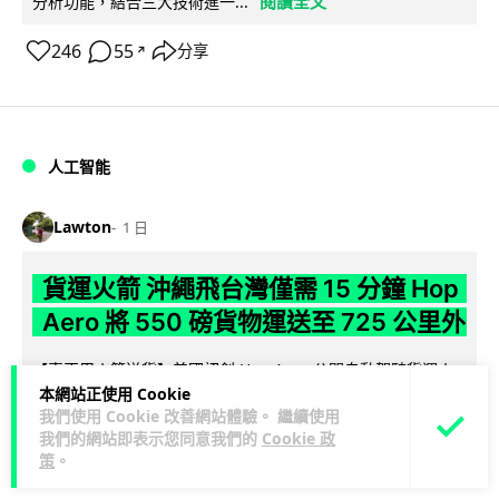
閱讀全文
分析功能，結合三大技術進一...
246
55
分享
↗
人工智能
Lawton
1 日
貨運火箭 沖繩飛台灣僅需 15 分鐘 Hop
Aero 將 550 磅貨物運送至 725 公里外
【真正用火箭送貨】美國初創 Hop Aero 公開自動駕駛貨運火
本網站正使用 Cookie
箭，聲稱可在 15 分鐘內將 250 公斤物資投送 750 公里外，並
我們使用 Cookie 改善網站體驗。 繼續使用
閱讀全文
以沖繩...
我們的網站即表示您同意我們的
Cookie 政
策
。
52
6
分享
↗