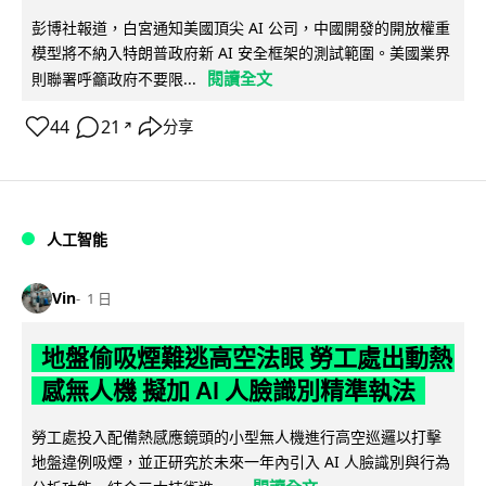
彭博社報道，白宮通知美國頂尖 AI 公司，中國開發的開放權重
模型將不納入特朗普政府新 AI 安全框架的測試範圍。美國業界
閱讀全文
則聯署呼籲政府不要限...
44
21
分享
↗
人工智能
Vin
1 日
地盤偷吸煙難逃高空法眼 勞工處出動熱
感無人機 擬加 AI 人臉識別精準執法
勞工處投入配備熱感應鏡頭的小型無人機進行高空巡邏以打擊
地盤違例吸煙，並正研究於未來一年內引入 AI 人臉識別與行為