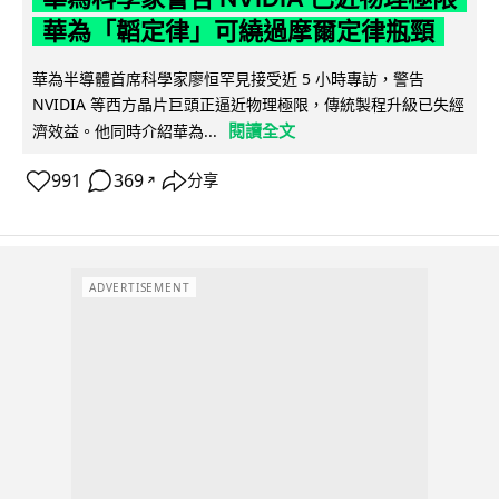
華為「韜定律」可繞過摩爾定律瓶頸
華為半導體首席科學家廖恒罕見接受近 5 小時專訪，警告
NVIDIA 等西方晶片巨頭正逼近物理極限，傳統製程升級已失經
閱讀全文
濟效益。他同時介紹華為...
991
369
分享
↗
ADVERTISEMENT