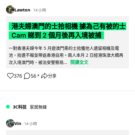
Lawton
14 小時
港夫婦澳門的士拾相機 據為己有被的士
Cam 睇到 2 個月後再入境被捕
一對香港夫婦今年 5 月遊澳門乘的士拾獲他人遺留相機及電
池，拾遺不報並帶返香港自用。兩人本月 2 日經港珠澳大橋再
閱讀全文
次入境澳門時，被治安警察局...
376
56
分享
↗
3C科技
家居無線
Vin
14 小時