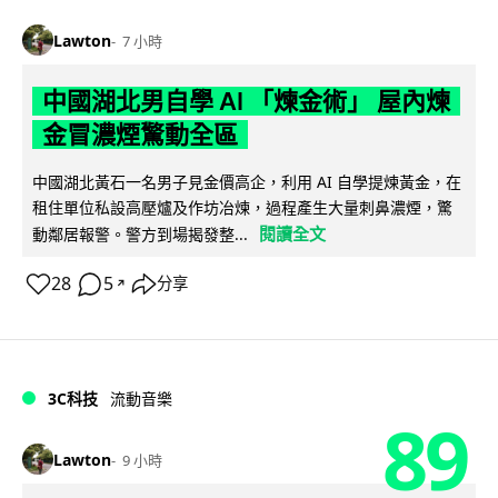
Lawton
7 小時
中國湖北男自學 AI 「煉金術」 屋內煉
金冒濃煙驚動全區
中國湖北黃石一名男子見金價高企，利用 AI 自學提煉黃金，在
租住單位私設高壓爐及作坊冶煉，過程產生大量刺鼻濃煙，驚
閱讀全文
動鄰居報警。警方到場揭發整...
28
5
分享
↗
3C科技
流動音樂
89
Lawton
9 小時