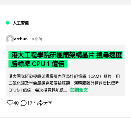
人工智能
arthur
18 小時
港大工程學院研極簡架構晶片 搜尋速度
勝標準 CPU 1 億倍
港大團隊研發極簡架構模擬內容尋址記憶體（CAM）晶片，用
二硫化鉬及半金屬銻克服傳輸瓶頸，漢明距離計算速度比標準
閱讀全文
CPU快1億倍，每次搜尋耗能低...
40
17
分享
↗