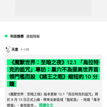
科技娛樂
遊戲情報
天恩
9 小時
《魔獸世界：至暗之夜》12.1 「烏拉特
克的詛咒」專訪：巢穴不為提高世界首
領門檻而設 《諸王之眠》縮短約 10 分
鐘
《魔獸世界：至暗之夜》版本更新 12.1「烏拉特克的詛咒」將
於 8 月 13 日正式上線，帶來全新區域「盤蛇島」、地城「毒牙
閱讀全文
祭壇」、新型態世...