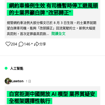
網約車條例生效 有司機暫時停工避風頭
的士業界籲白牌 "改邪歸正"
規管網約車法例大部分條文已於 8 月 3 日生效，的士業界就期
望白牌車司機，能夠「改邪歸正」回流駕駛的士。新例大幅提
閱讀全文
高罰則，首次定罪最高罰款...
204
146
分享
↗
人工智能
Lawton
1 日
白宮拒測中國開放 AI 模型 業界質疑安
全框架選擇性執行