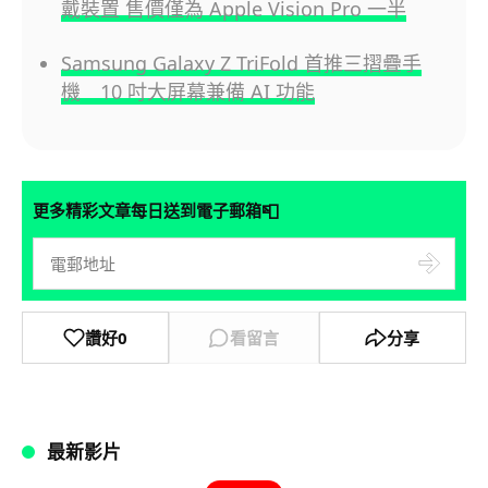
戴裝置 售價僅為 Apple Vision Pro 一半
Samsung Galaxy Z TriFold 首推三摺疊手
機 10 吋大屏幕兼備 AI 功能
📮
更多精彩文章每日送到電子郵箱
讚好
0
看留言
分享
最新影片