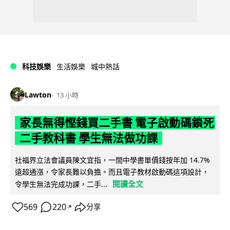
科技娛樂
生活娛樂
城中熱話
Lawton
13 小時
家長無得慳錢買二手書 電子啟動碼鎖死
二手教科書 學生無法做功課
社福界立法會議員陳文宜指，一間中學書單價錢按年加 14.7%
遠超通漲，令家長難以負擔。而且電子教材啟動碼這項設計，
閱讀全文
令學生無法完成功課，二手...
569
220
分享
↗