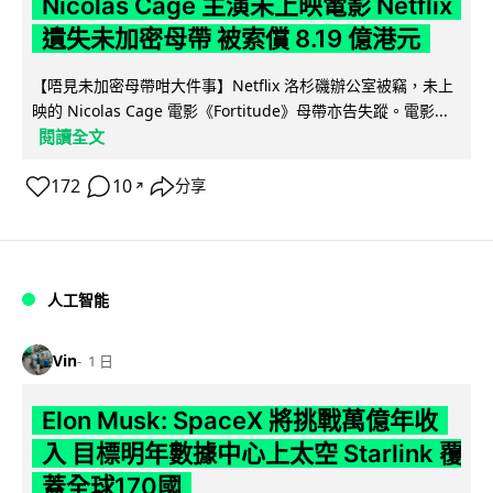
Nicolas Cage 主演未上映電影 Netflix
遺失未加密母帶 被索償 8.19 億港元
【唔見未加密母帶咁大件事】Netflix 洛杉磯辦公室被竊，未上
映的 Nicolas Cage 電影《Fortitude》母帶亦告失蹤。電影...
閱讀全文
172
10
分享
↗
人工智能
Vin
1 日
Elon Musk: SpaceX 將挑戰萬億年收
入 目標明年數據中心上太空 Starlink 覆
蓋全球170國