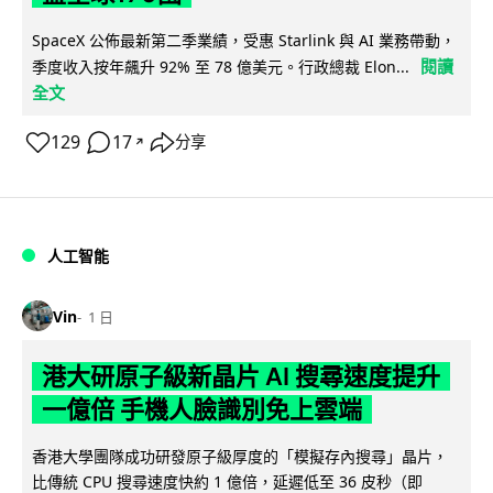
SpaceX 公佈最新第二季業績，受惠 Starlink 與 AI 業務帶動，
閱讀
季度收入按年飆升 92% 至 78 億美元。行政總裁 Elon...
全文
129
17
分享
↗
人工智能
Vin
1 日
港大研原子級新晶片 AI 搜尋速度提升
一億倍 手機人臉識別免上雲端
香港大學團隊成功研發原子級厚度的「模擬存內搜尋」晶片，
比傳統 CPU 搜尋速度快約 1 億倍，延遲低至 36 皮秒（即