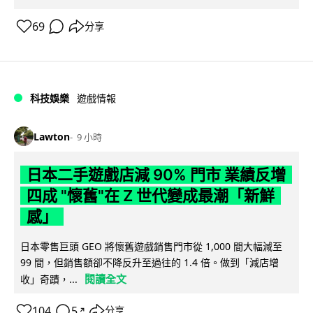
69
分享
科技娛樂
遊戲情報
Lawton
9 小時
日本二手遊戲店減 90% 門市 業績反增
四成 "懷舊"在 Z 世代變成最潮「新鮮
感」
日本零售巨頭 GEO 將懷舊遊戲銷售門市從 1,000 間大幅減至
99 間，但銷售額卻不降反升至過往的 1.4 倍。做到「減店增
閱讀全文
收」奇蹟，...
104
5
分享
↗