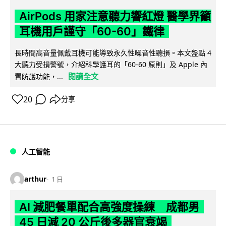
AirPods 用家注意聽力響紅燈 醫學界籲
耳機用戶謹守「60-60」鐵律
長時間高音量佩戴耳機可能導致永久性噪音性聽損。本文盤點 4
大聽力受損警號，介紹科學護耳的「60-60 原則」及 Apple 內
閱讀全文
置防護功能，...
20
分享
人工智能
arthur
1 日
AI 減肥餐單配合高強度操練 成都男
45 日減 20 公斤後多器官衰竭