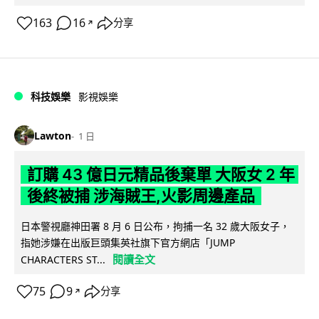
163
16
分享
↗
科技娛樂
影視娛樂
Lawton
1 日
訂購 43 億日元精品後棄單 大阪女 2 年
後終被捕 涉海賊王,火影周邊產品
日本警視廳神田署 8 月 6 日公布，拘捕一名 32 歲大阪女子，
指她涉嫌在出版巨頭集英社旗下官方網店「JUMP
閱讀全文
CHARACTERS ST...
75
9
分享
↗