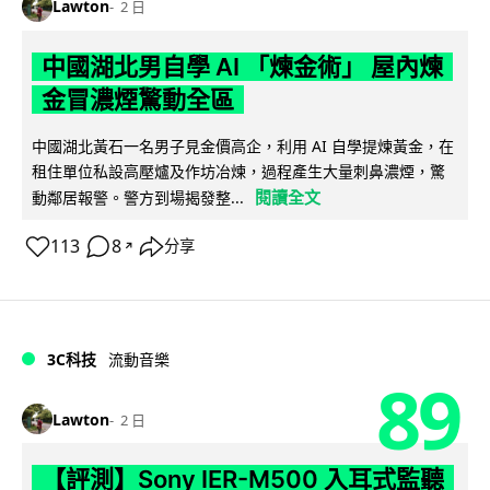
Lawton
2 日
中國湖北男自學 AI 「煉金術」 屋內煉
金冒濃煙驚動全區
中國湖北黃石一名男子見金價高企，利用 AI 自學提煉黃金，在
租住單位私設高壓爐及作坊冶煉，過程產生大量刺鼻濃煙，驚
閱讀全文
動鄰居報警。警方到場揭發整...
113
8
分享
↗
3C科技
流動音樂
89
Lawton
2 日
【評測】Sony IER-M500 入耳式監聽