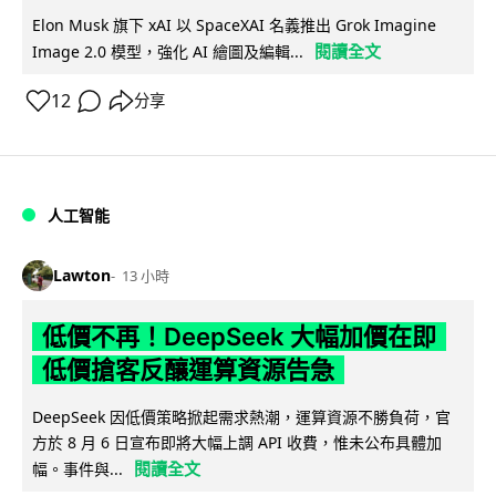
Elon Musk 旗下 xAI 以 SpaceXAI 名義推出 Grok Imagine
閱讀全文
Image 2.0 模型，強化 AI 繪圖及編輯...
12
分享
人工智能
Lawton
13 小時
低價不再！DeepSeek 大幅加價在即
低價搶客反釀運算資源告急
DeepSeek 因低價策略掀起需求熱潮，運算資源不勝負荷，官
方於 8 月 6 日宣布即將大幅上調 API 收費，惟未公布具體加
閱讀全文
幅。事件與...