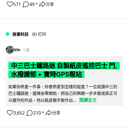
571
49
分享
↗
商業科技
3D 打印
Vin
1 日
中三巴士鐵路迷 自製紙皮遙控巴士 門,
水撥識郁 + 實時GPS報站
如果你熱愛一件事，你會熱愛到怎樣的程度？一位就讀中三的
巴士鐵路迷，選擇由零開始，把自己的興趣一步步變成真正可
閱讀全文
以運作的作品。他以紙皮親手製作出...
3,652
210
分享
↗