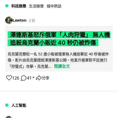
科技娛樂
生活娛樂
城中熱話
Lawton
2 日
澤連斯基怒斥俄軍「人肉狩獵」 無人機
追殺烏克蘭小販近 40 秒仍被炸傷
烏克蘭克爾松一名 52 歲小販被俄軍無人機追擊近 40 秒後被炸
傷，影片由烏克蘭總統澤連斯基公開。他直斥俄軍對平民進行
閱讀全文
「狩獵式」攻擊，烏克蘭...
126
41
分享
↗
人工智能