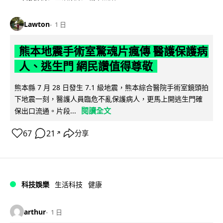
Lawton
1 日
熊本地震手術室驚魂片瘋傳 醫護保護病
人、逃生門 網民讚值得尊敬
熊本縣 7 月 28 日發生 7.1 級地震，熊本綜合醫院手術室鏡頭拍
下地震一刻，醫護人員臨危不亂保護病人，更馬上開逃生門確
閱讀全文
保出口流通。片段...
67
21
分享
↗
科技娛樂
生活科技
健康
arthur
1 日