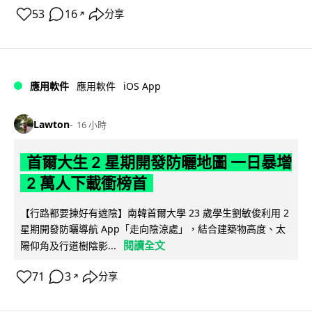
53
16
分享
↗
iOS App
應用軟件
應用軟件
Lawton
16 小時
首爾大生 2 星期開發防曬地圖 一日暴增
2 萬人下載衝榜首
【行路都要揀好有遮陰】南韓首爾大學 23 歲學生劉敏俊利用 2
星期開發防曬導航 App「走向陰涼處」，結合建築物高度、太
閱讀全文
陽仰角及行道樹陰影...
71
3
分享
↗