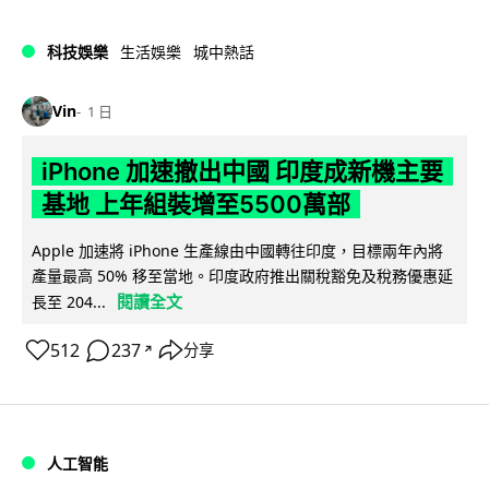
科技娛樂
生活娛樂
城中熱話
Vin
1 日
iPhone 加速撤出中國 印度成新機主要
基地 上年組裝增至5500萬部
Apple 加速將 iPhone 生產線由中國轉往印度，目標兩年內將
產量最高 50% 移至當地。印度政府推出關稅豁免及稅務優惠延
閱讀全文
長至 204...
512
237
分享
↗
人工智能