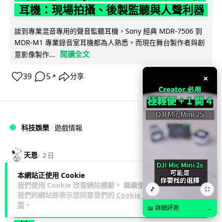
耳機：現場拍攝、後製監聽與人聲利器
談到專業混音專用的聲音監聽耳機，Sony 經典 MDR-7506 到
MDR-M1 專業錄音室耳機都為人熟悉。而現在舞台製作者與創
閱讀全文
意影像製作...
39
5
分享
×
↗
科技娛樂
遊戲情報
天恩
2 日
本網站正使用 Cookie
《魔獸世界：至暗之夜》12.1 「烏拉特
我們使用 Cookie 改善網站體驗。 繼續使用
🎵
⛶
我們的網站即表示您同意我們的
Cookie 政
克的詛咒」專訪：巢穴不為提高世界首
策
。
📖 詳細評測
領門檻而設 《諸王之眠》縮短約 10 分
→