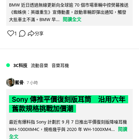
BMW 近日透過無線更新向全球逾 70 個市場車輛中控熒幕推送
《蜘蛛俠：英雄重生》宣傳動畫，啟動車輛即彈出通知，觸發
閱讀全文
大批車主不滿。BMW 早...
1
分享
3C科技
流動音樂
音樂耳機
藍骨
7 小時
Sony 傳推平價復刻版耳筒 沿用六年
舊款規格挑戰加價潮
最近有爆料指 Sony 計劃於 9 月 7 日推出平價復刻版降噪耳機
閱讀
WH-1000XM4C，規格幾乎與 2020 年 WH-1000XM4...
全文