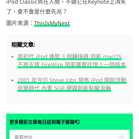
iPod Classic尚在人間，不過它在Keynote上消失
了，會不會是什麼先兆？
圖片來源：
ThisIsMyNext
相關文章:
用初代 iPod 連駁 3 個轉接器 但新 macOS
不再支援 FireWire 用家嘆要珍惜上一個版本
2001 年今日 Steve Jobs 發佈 iPod 開創流動
音樂時代 內置 5GB 硬碟創新點擊滾輪
📮
更多精彩文章每日送到電子郵箱