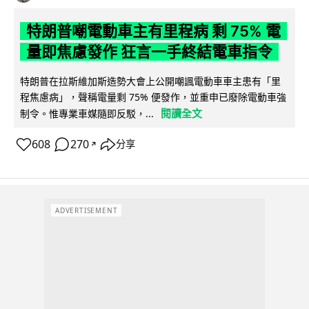
特朗普嘲電動車主有里程病 剩 75% 電
量即焦慮發作 狂言一手終結電車指令
特朗普在拉斯維加斯造勢大會上公開嘲諷電動車車主患有「里
程焦慮病」，聲稱電量剩 75% 便發作，並重申已廢除電動車強
閱讀全文
制令。惟專業車媒隨即反駁，...
608
270
分享
↗
ADVERTISEMENT