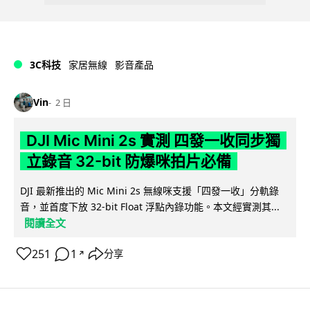
3C科技
家居無線
影音產品
Vin
2 日
DJI Mic Mini 2s 實測 四發一收同步獨
立錄音 32-bit 防爆咪拍片必備
DJI 最新推出的 Mic Mini 2s 無線咪支援「四發一收」分軌錄
音，並首度下放 32-bit Float 浮點內錄功能。本文經實測其...
閱讀全文
251
1
分享
↗