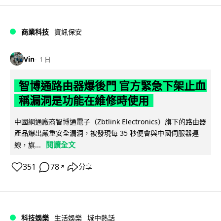
商業科技
資訊保安
Vin
1 日
智博通路由器爆後門 官方緊急下架止血
稱漏洞是功能在維修時使用
中國網通廠商智博通電子（Zbtlink Electronics）旗下的路由器
產品爆出嚴重安全漏洞，被發現每 35 秒便會與中國伺服器連
閱讀全文
線，旗...
351
78
分享
↗
科技娛樂
生活娛樂
城中熱話