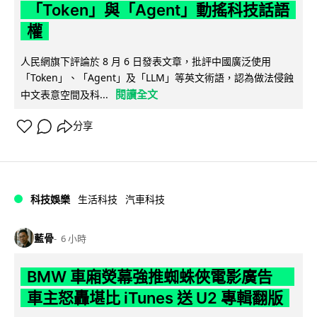
「Token」與「Agent」動搖科技話語
權
人民網旗下評論於 8 月 6 日發表文章，批評中國廣泛使用
「Token」、「Agent」及「LLM」等英文術語，認為做法侵蝕
閱讀全文
中文表意空間及科...
分享
科技娛樂
生活科技
汽車科技
藍骨
6 小時
BMW 車廂熒幕強推蜘蛛俠電影廣告
車主怒轟堪比 iTunes 送 U2 專輯翻版