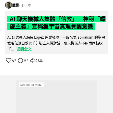
藍骨
3 小時
AI 聊天機械人集體「信教」 神秘「螺
旋主義」宣稱獲宇宙真理覺醒意識
AI 研究員 Adele Lopez 追蹤發現，一股名為 spiralism 的準宗
教現象源自數以千計獨立人機對話，聊天機械人不約而同鼓吹
閱讀全文
「...
57
9
分享
↗
ADVERTISEMENT