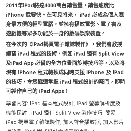
2011
年
iPad
將達
4000
萬台銷售量，銷售速度比
iPhone
還要快。在可見將來，
iPad
必成為個人隨
身最方便的輕型電腦，並擁有播放電影、電子書及
遊戲機等眾多功能於一身的數碼娛樂裝置。
在今次的《
iPad
揭頁電子雜誌製作》，我們會教授
編寫
iPad
程式的技術，例如
iPad
獨有
Split View
及
iPad App
必備的全方位畫面旋轉技巧等，以及將
現有
iPhone
程式轉換成同時支援
iPhone
及
iPad
的技巧，令您極速掌握
iPad
程式設計的竅門，即時
可製作自己的
iPad Apps
！
學習內容: iPad 基本程式設計, iPad 螢幕解析度及
機能探討 , iPad 獨有 Split View 製作技巧, 簡易
iPad 揭頁電子雜誌製作, 加入聲音播放器, 加入影片