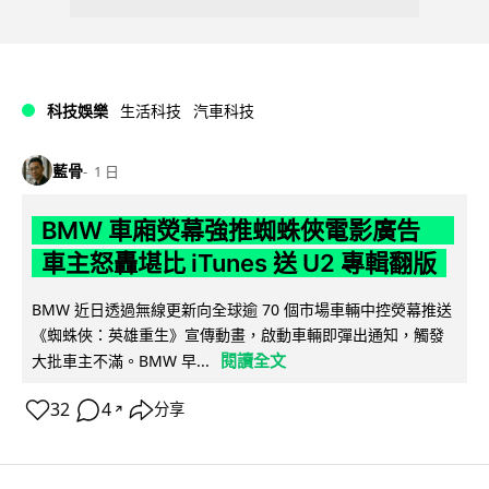
科技娛樂
生活科技
汽車科技
藍骨
1 日
BMW 車廂熒幕強推蜘蛛俠電影廣告
車主怒轟堪比 iTunes 送 U2 專輯翻版
BMW 近日透過無線更新向全球逾 70 個市場車輛中控熒幕推送
《蜘蛛俠：英雄重生》宣傳動畫，啟動車輛即彈出通知，觸發
閱讀全文
大批車主不滿。BMW 早...
32
4
分享
↗