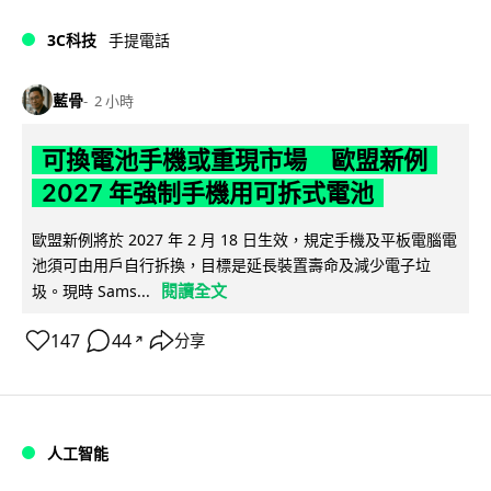
3C科技
手提電話
藍骨
2 小時
可換電池手機或重現市場 歐盟新例
2027 年強制手機用可拆式電池
歐盟新例將於 2027 年 2 月 18 日生效，規定手機及平板電腦電
池須可由用戶自行拆換，目標是延長裝置壽命及減少電子垃
閱讀全文
圾。現時 Sams...
147
44
分享
↗
人工智能