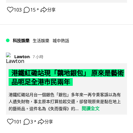
103
15
分享
↗
科技娛樂
生活娛樂
城中熱話
Lawton
7 小時
港鐵紅磡站現「黐地銀包」 原來是藝術
品呃足全港市民兩年
港鐵紅磡站月台一個銀色「銀包」多年來一再令乘客誤以為有
人遺失財物，事主原本打算拾起交還，卻發現原來是黏在地上
閱讀全文
的藝術品。這件名為《失而復得》的...
101
3
分享
↗