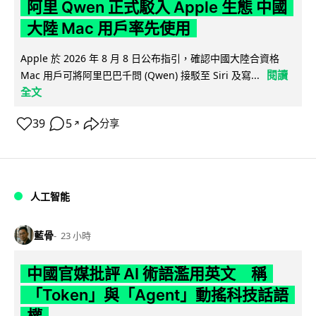
阿里 Qwen 正式駁入 Apple 生態 中國
大陸 Mac 用戶率先使用
Apple 於 2026 年 8 月 8 日公布指引，確認中國大陸合資格
閱讀
Mac 用戶可將阿里巴巴千問 (Qwen) 接駁至 Siri 及寫...
全文
39
5
分享
↗
人工智能
藍骨
23 小時
中國官媒批評 AI 術語濫用英文 稱
「Token」與「Agent」動搖科技話語