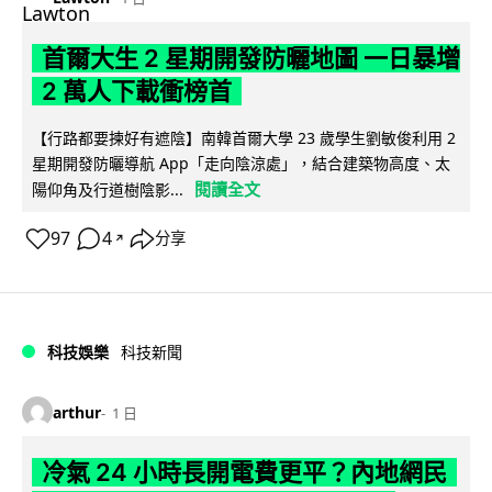
首爾大生 2 星期開發防曬地圖 一日暴增
2 萬人下載衝榜首
【行路都要揀好有遮陰】南韓首爾大學 23 歲學生劉敏俊利用 2
星期開發防曬導航 App「走向陰涼處」，結合建築物高度、太
閱讀全文
陽仰角及行道樹陰影...
97
4
分享
↗
科技娛樂
科技新聞
arthur
1 日
冷氣 24 小時長開電費更平？內地網民