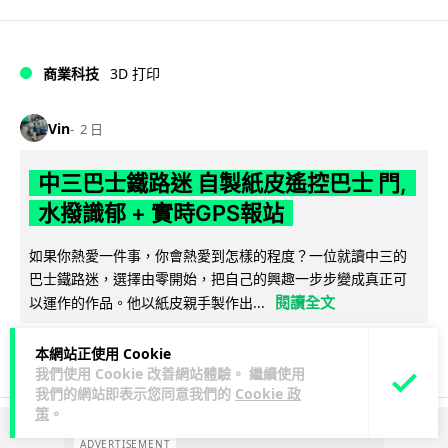
商業科技
3D 打印
Vin
2 日
中三巴士鐵路迷 自製紙皮遙控巴士 門,
水撥識郁 + 實時GPS報站
如果你熱愛一件事，你會熱愛到怎樣的程度？一位就讀中三的
巴士鐵路迷，選擇由零開始，把自己的興趣一步步變成真正可
閱讀全文
以運作的作品。他以紙皮親手製作出...
4,737
262
分享
↗
本網站正使用 Cookie
我們使用 Cookie 改善網站體驗。 繼續使用
我們的網站即表示您同意我們的
Cookie 政
策
。
ADVERTISEMENT