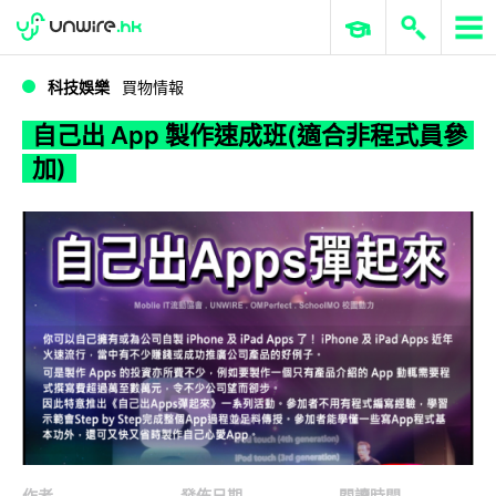
WWDC 2026
GenAI 與雲端科技專區
ERP 與商業 AI
自己出 App 製作速成班(適合非程式員參加)
科技娛樂
買物情報
自己出 App 製作速成班(適合非程式員參
加)
作者
發佈日期
閱讀時間