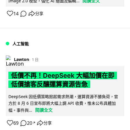
閱讀全文
Image 2.0 模型，強化 AI 繪圖及編輯...
14
分享
人工智能
Lawton
1 日
低價不再！DeepSeek 大幅加價在即
低價搶客反釀運算資源告急
DeepSeek 因低價策略掀起需求熱潮，運算資源不勝負荷，官
方於 8 月 6 日宣布即將大幅上調 API 收費，惟未公布具體加
閱讀全文
幅。事件與...
69
20
分享
↗