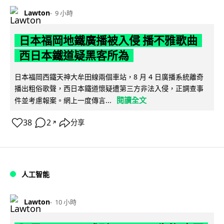
Lawton
9 小時
日本福岡地鐵廣播被入侵 播不雅歌曲
西日本鐵道疑黑客所為
日本福岡西鐵天神大牟田線兩個車站，8 月 4 日廣播系統離奇
播出粗俗歌聲，西日本鐵道懷疑遭第三方非法入侵，正調查事
閱讀全文
件並考慮報案。網上一度傳言...
38
2
分享
↗
人工智能
Lawton
10 小時