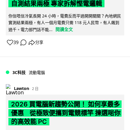
自測結果兩極 專家拆解慳電邏輯
你信唔信冷氣長開 24 小時，電費反而平過開開關關？內地網民
實測結果兩極，有人一個月電費只需 118 元人民幣，有人飆到
閱讀全文
過千。電力部門話不能...
39
分享
3C科技
流動電腦
Lawton
2 日
2026 買電腦新趨勢公開！ 如何享最多
優惠 從極致便攜到電競標竿 揀選啱你
的高效能 PC