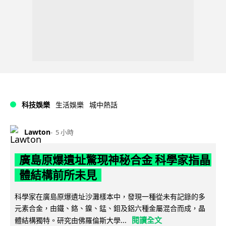
科技娛樂
生活娛樂
城中熱話
Lawton
5 小時
廣島原爆遺址驚現神秘合金 科學家指晶
體結構前所未見
科學家在廣島原爆遺址沙灘樣本中，發現一種從未有記錄的多
元素合金，由鐵、鉻、鎳、錳、鉬及鋁六種金屬混合而成，晶
閱讀全文
體結構獨特。研究由佛羅倫斯大學...