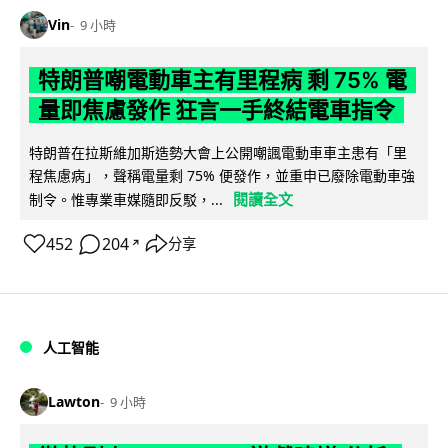
Vin
9 小時
特朗普嘲電動車主有里程病 剩 75% 電
量即焦慮發作 狂言一手終結電車指令
特朗普在拉斯維加斯造勢大會上公開嘲諷電動車車主患有「里
程焦慮病」，聲稱電量剩 75% 便發作，並重申已廢除電動車強
閱讀全文
制令。惟專業車媒隨即反駁，...
452
204
分享
↗
人工智能
Lawton
9 小時