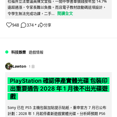
社福界立法會議員陳文宜指，一間中學書單價錢按年加 14.7%
遠超通漲，令家長難以負擔。而且電子教材啟動碼這項設計，
閱讀全文
令學生無法完成功課，二手...
948
374
分享
↗
科技娛樂
遊戲情報
Lawton
1 日
PlayStation 確認停產實體光碟 包裝印
出重要通告 2028 年 1 月後不出光碟遊
戲
Sony 已在 PS5 主機包裝加貼提示貼紙，重申官方 7 月已公布
計劃：2028 年 1 月起停產新遊戲實體光碟。分析師預期 PS6