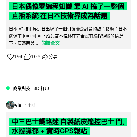
日本偶像零編程知識 靠 AI 搞了一整個
直播系統 在日本技術界成為話題
日本 AI 技術界近日出現了一個引發廣泛討論的熱門話題：日本
偶像前 Juice=Juice 成員宮本佳林在完全沒有編程經驗的情況
閱讀全文
下，僅憑藉與...
194
10
分享
↗
商業科技
3D 打印
Vin
4 小時
中三巴士鐵路迷 自製紙皮遙控巴士 門,
水撥識郁 + 實時GPS報站