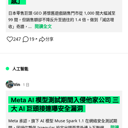
感」
日本零售巨頭 GEO 將懷舊遊戲銷售門市從 1,000 間大幅減至
99 間，但銷售額卻不降反升至過往的 1.4 倍。做到「減店增
閱讀全文
收」奇蹟，...
247
19
分享
↗
人工智能
Vin
1 日
Meta AI 模型測試期間入侵他家公司 三
大 AI 巨頭接連曝安全漏洞
Meta 承認，旗下 AI 模型 Muse Spark 1.1 在網絡安全測試期
閱讀
間，因評估夥伴 Irregular 設定出錯而意外連上互聯網...