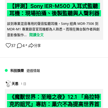
【評測】Sony IER-M500 入耳式監聽
耳機：現場拍攝、後製監聽與人聲利器
談到專業混音專用的聲音監聽耳機，Sony 經典 MDR-7506 到
MDR-M1 專業錄音室耳機都為人熟悉。而現在舞台製作者與創
閱讀全文
意影像製作...
37
4
分享
↗
科技娛樂
遊戲情報
天恩
1 日
《魔獸世界：至暗之夜》12.1 「烏拉特
克的詛咒」專訪：巢穴不為提高世界首