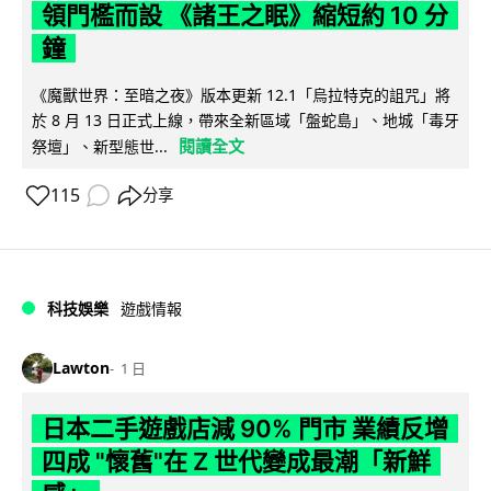
領門檻而設 《諸王之眠》縮短約 10 分
鐘
《魔獸世界：至暗之夜》版本更新 12.1「烏拉特克的詛咒」將
於 8 月 13 日正式上線，帶來全新區域「盤蛇島」、地城「毒牙
閱讀全文
祭壇」、新型態世...
115
分享
科技娛樂
遊戲情報
Lawton
1 日
日本二手遊戲店減 90% 門市 業績反增
四成 "懷舊"在 Z 世代變成最潮「新鮮