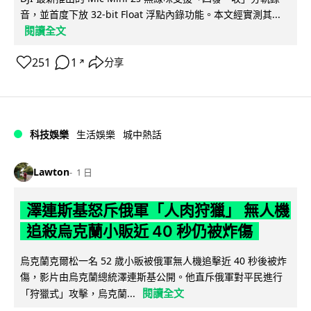
音，並首度下放 32-bit Float 浮點內錄功能。本文經實測其...
閱讀全文
251
1
分享
↗
科技娛樂
生活娛樂
城中熱話
Lawton
1 日
澤連斯基怒斥俄軍「人肉狩獵」 無人機
追殺烏克蘭小販近 40 秒仍被炸傷
烏克蘭克爾松一名 52 歲小販被俄軍無人機追擊近 40 秒後被炸
傷，影片由烏克蘭總統澤連斯基公開。他直斥俄軍對平民進行
閱讀全文
「狩獵式」攻擊，烏克蘭...