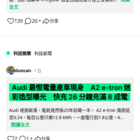
全文
139
20
分享
↗
科技娛樂
科技新聞
duncan
1 日
Audi 最慳電量產車現身 A2 e-tron 迷
彩造型曝光 快充 26 分鐘充滿 8 成電
Audi 呢部新車，能耗竟然係25年前嘅一半。 A2 e-tron 風阻低
至0.24，每百公里只需12.8 kWh，一度電行到7.8公里。6...
閱讀全文
7
1
分享
↗