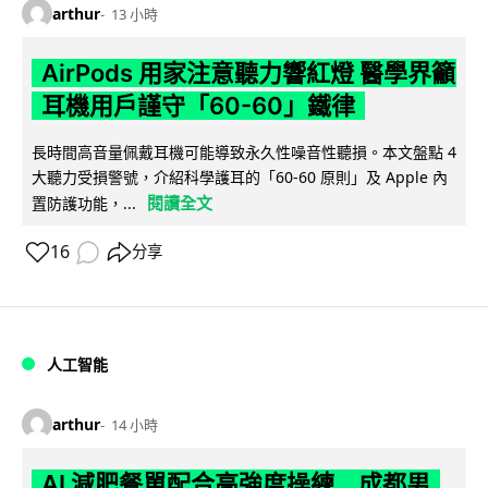
arthur
13 小時
AirPods 用家注意聽力響紅燈 醫學界籲
耳機用戶謹守「60-60」鐵律
長時間高音量佩戴耳機可能導致永久性噪音性聽損。本文盤點 4
大聽力受損警號，介紹科學護耳的「60-60 原則」及 Apple 內
閱讀全文
置防護功能，...
16
分享
人工智能
arthur
14 小時
AI 減肥餐單配合高強度操練 成都男