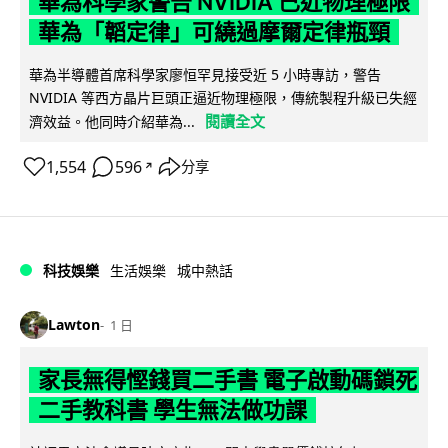
華為科學家警告 NVIDIA 已近物理極限
華為「韜定律」可繞過摩爾定律瓶頸
華為半導體首席科學家廖恒罕見接受近 5 小時專訪，警告
NVIDIA 等西方晶片巨頭正逼近物理極限，傳統製程升級已失經
閱讀全文
濟效益。他同時介紹華為...
1,554
596
分享
↗
科技娛樂
生活娛樂
城中熱話
Lawton
1 日
家長無得慳錢買二手書 電子啟動碼鎖死
二手教科書 學生無法做功課