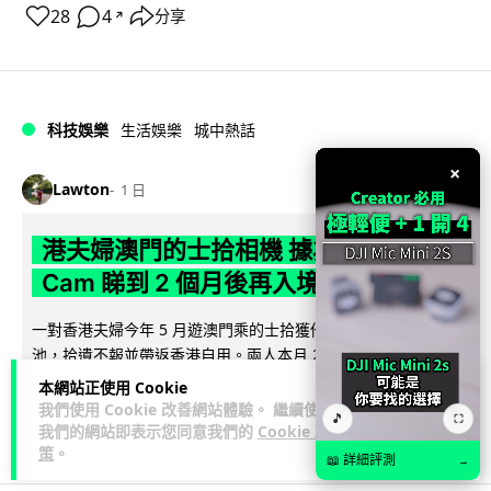
28
4
分享
↗
科技娛樂
生活娛樂
城中熱話
×
Lawton
1 日
港夫婦澳門的士拾相機 據為己有被的士
Cam 睇到 2 個月後再入境被捕
一對香港夫婦今年 5 月遊澳門乘的士拾獲他人遺留相機及電
池，拾遺不報並帶返香港自用。兩人本月 2 日經港珠澳大橋再
閱讀全文
次入境澳門時，被治安警察局...
本網站正使用 Cookie
我們使用 Cookie 改善網站體驗。 繼續使用
🎵
⛶
539
75
分享
我們的網站即表示您同意我們的
Cookie 政
↗
策
。
📖 詳細評測
→