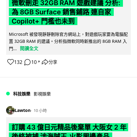
微軟刪走 32GB RAM 遊戲建議 分析:
為 8GB Surface 銷售鋪路 連自家
Copilot+ 門檻也未到
Microsoft 被發現靜靜刪除官方網站上，對遊戲玩家要為電腦配
置 32GB RAM 的建議。分析指微軟同時新推出的 8GB RAM 入
閱讀全文
門...
132
10
分享
↗
科技娛樂
影視娛樂
Lawton
10 小時
訂購 43 億日元精品後棄單 大阪女 2 年
後終被捕 涉海賊王,火影周邊產品