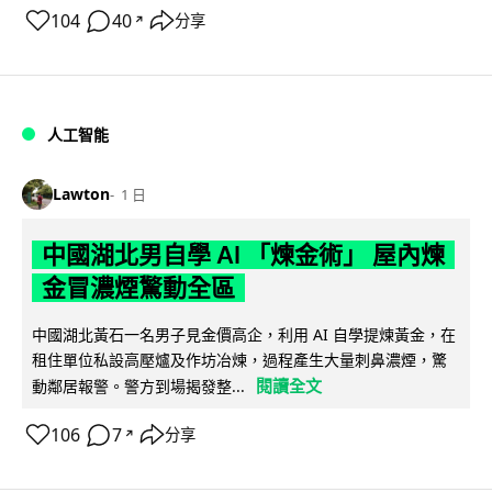
104
40
分享
↗
人工智能
Lawton
1 日
中國湖北男自學 AI 「煉金術」 屋內煉
金冒濃煙驚動全區
中國湖北黃石一名男子見金價高企，利用 AI 自學提煉黃金，在
租住單位私設高壓爐及作坊冶煉，過程產生大量刺鼻濃煙，驚
閱讀全文
動鄰居報警。警方到場揭發整...
106
7
分享
↗