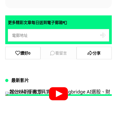
📮
更多精彩文章每日送到電子郵箱
讚好
0
看留言
分享
最新影片