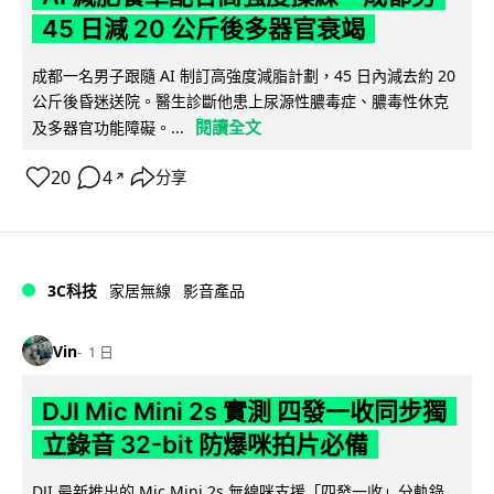
45 日減 20 公斤後多器官衰竭
成都一名男子跟隨 AI 制訂高強度減脂計劃，45 日內減去約 20
公斤後昏迷送院。醫生診斷他患上尿源性膿毒症、膿毒性休克
閱讀全文
及多器官功能障礙。...
20
4
分享
↗
3C科技
家居無線
影音產品
Vin
1 日
DJI Mic Mini 2s 實測 四發一收同步獨
立錄音 32-bit 防爆咪拍片必備
DJI 最新推出的 Mic Mini 2s 無線咪支援「四發一收」分軌錄