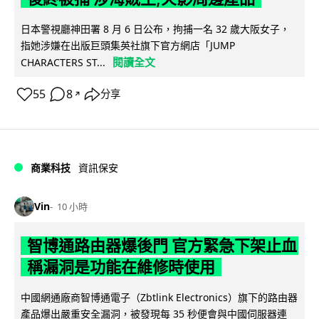
日本警視廳神田署 8 月 6 日公布，拘捕一名 32 歲大阪女子，
指她涉嫌在出版巨頭集英社旗下官方網店「JUMP
閱讀全文
CHARACTERS ST...
55
8
分享
↗
商業科技
資訊保安
Vin
10 小時
智博通路由器爆後門 官方緊急下架止血
稱漏洞是功能在維修時使用
中國網通廠商智博通電子（Zbtlink Electronics）旗下的路由器
產品爆出嚴重安全漏洞，被發現每 35 秒便會與中國伺服器連