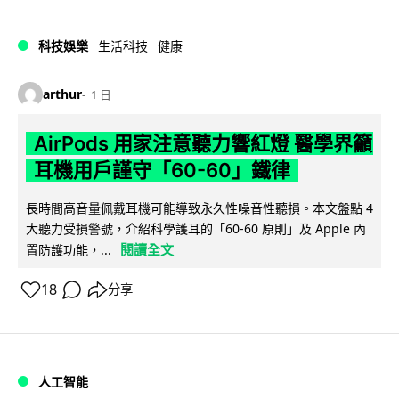
科技娛樂
生活科技
健康
arthur
1 日
AirPods 用家注意聽力響紅燈 醫學界籲
耳機用戶謹守「60-60」鐵律
長時間高音量佩戴耳機可能導致永久性噪音性聽損。本文盤點 4
大聽力受損警號，介紹科學護耳的「60-60 原則」及 Apple 內
閱讀全文
置防護功能，...
18
分享
人工智能