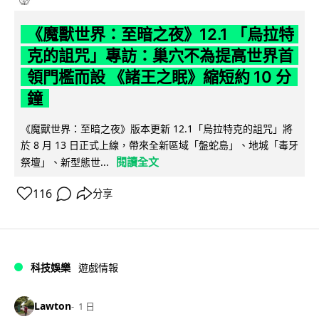
《魔獸世界：至暗之夜》12.1 「烏拉特
克的詛咒」專訪：巢穴不為提高世界首
領門檻而設 《諸王之眠》縮短約 10 分
鐘
《魔獸世界：至暗之夜》版本更新 12.1「烏拉特克的詛咒」將
於 8 月 13 日正式上線，帶來全新區域「盤蛇島」、地城「毒牙
閱讀全文
祭壇」、新型態世...
116
分享
科技娛樂
遊戲情報
Lawton
1 日