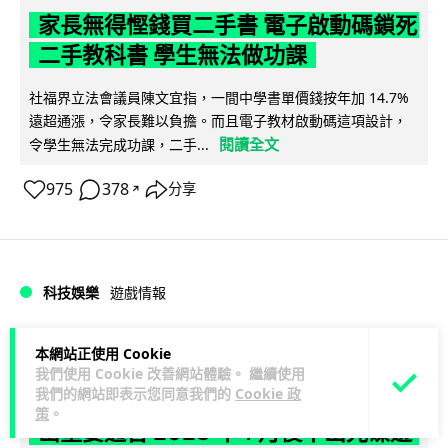
家長無得慳錢買二手書 電子啟動碼鎖死
二手教科書 學生無法做功課
社福界立法會議員陳文宜指，一間中學書單價錢按年加 14.7%
遠超通漲，令家長難以負擔。而且電子教材啟動碼這項設計，
閱讀全文
令學生無法完成功課，二手...
975
378
分享
↗
科技娛樂
遊戲情報
Lawton
1 日
本網站正使用 Cookie
我們使用 Cookie 改善網站體驗。 繼續使用
我們的網站即表示您同意我們的
Cookie 政
PlayStation 確認停產實體光碟 包裝印
策
。
出重要通告 2028 年 1 月後不出光碟遊