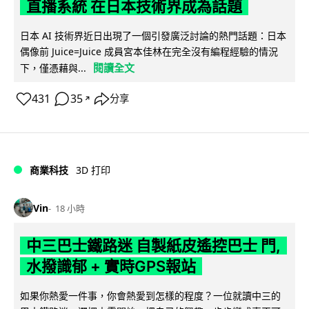
直播系統 在日本技術界成為話題
日本 AI 技術界近日出現了一個引發廣泛討論的熱門話題：日本
偶像前 Juice=Juice 成員宮本佳林在完全沒有編程經驗的情況
閱讀全文
下，僅憑藉與...
431
35
分享
↗
商業科技
3D 打印
Vin
18 小時
中三巴士鐵路迷 自製紙皮遙控巴士 門,
水撥識郁 + 實時GPS報站
如果你熱愛一件事，你會熱愛到怎樣的程度？一位就讀中三的