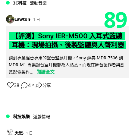
3C科技
流動音樂
89
Lawton
1 日
【評測】Sony IER-M500 入耳式監聽
耳機：現場拍攝、後製監聽與人聲利器
談到專業混音專用的聲音監聽耳機，Sony 經典 MDR-7506 到
MDR-M1 專業錄音室耳機都為人熟悉。而現在舞台製作者與創
閱讀全文
意影像製作...
38
4
分享
↗
科技娛樂
遊戲情報
天恩
1 日