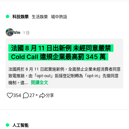
科技娛樂
生活娛樂
城中熱話
Vin
1 日
法國 8 月 11 日出新例 未經同意嚴禁
Cold Call 違規企業最高罰 345 萬
法國將於 8 月 11 日起實施新例，全面禁止企業未經消費者同意
致電推銷，由「opt-out」拒接登記制轉為「opt-in」先徵同意
閱讀全文
機制。違...
354
27
分享
↗
人工智能