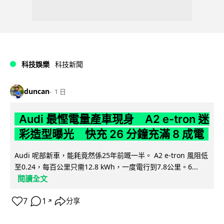
科技娛樂
科技新聞
duncan
1 日
Audi 最慳電量產車現身 A2 e-tron 迷
彩造型曝光 快充 26 分鐘充滿 8 成電
Audi 呢部新車，能耗竟然係25年前嘅一半。 A2 e-tron 風阻低
至0.24，每百公里只需12.8 kWh，一度電行到7.8公里。6...
閱讀全文
7
1
分享
↗