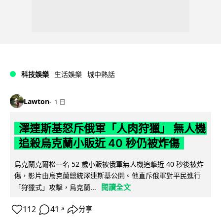
科技娛樂
生活娛樂
城中熱話
Lawton
1 日
澤連斯基怒斥俄軍「人肉狩獵」 無人機
追殺烏克蘭小販近 40 秒仍被炸傷
烏克蘭克爾松一名 52 歲小販被俄軍無人機追擊近 40 秒後被炸
傷，影片由烏克蘭總統澤連斯基公開。他直斥俄軍對平民進行
閱讀全文
「狩獵式」攻擊，烏克蘭...
112
41
分享
↗