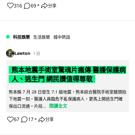
316
69
分享
↗
科技娛樂
生活娛樂
城中熱話
Lawton
1 日
熊本地震手術室驚魂片瘋傳 醫護保護病
人、逃生門 網民讚值得尊敬
熊本縣 7 月 28 日發生 7.1 級地震，熊本綜合醫院手術室鏡頭拍
下地震一刻，醫護人員臨危不亂保護病人，更馬上開逃生門確
閱讀全文
保出口流通。片段...
67
17
分享
↗