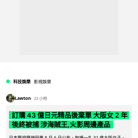
科技娛樂
影視娛樂
Lawton
23 小時
訂購 43 億日元精品後棄單 大阪女 2 年
後終被捕 涉海賊王,火影周邊產品
日本警視廳神田署 8 月 6 日公布，拘捕一名 32 歲大阪女子，