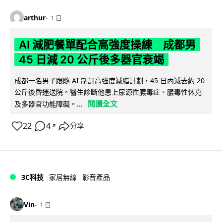
arthur
1 日
AI 減肥餐單配合高強度操練 成都男
45 日減 20 公斤後多器官衰竭
成都一名男子跟隨 AI 制訂高強度減脂計劃，45 日內減去約 20
公斤後昏迷送院。醫生診斷他患上尿源性膿毒症、膿毒性休克
閱讀全文
及多器官功能障礙。...
22
4
分享
↗
3C科技
家居無線
影音產品
Vin
1 日