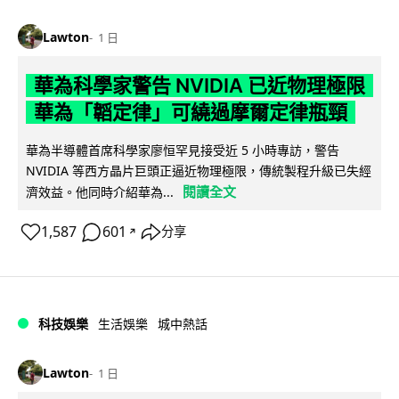
Lawton
1 日
華為科學家警告 NVIDIA 已近物理極限
華為「韜定律」可繞過摩爾定律瓶頸
華為半導體首席科學家廖恒罕見接受近 5 小時專訪，警告
NVIDIA 等西方晶片巨頭正逼近物理極限，傳統製程升級已失經
閱讀全文
濟效益。他同時介紹華為...
1,587
601
分享
↗
科技娛樂
生活娛樂
城中熱話
Lawton
1 日