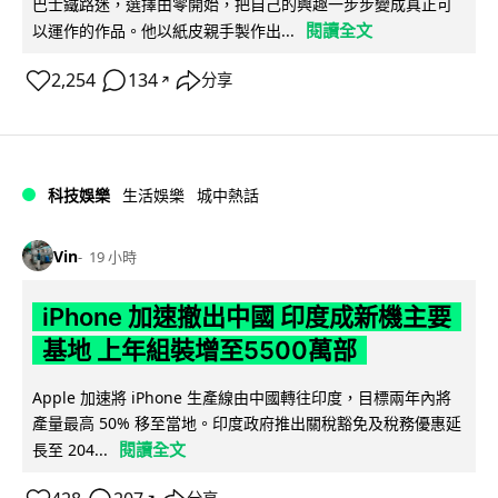
巴士鐵路迷，選擇由零開始，把自己的興趣一步步變成真正可
閱讀全文
以運作的作品。他以紙皮親手製作出...
2,254
134
分享
↗
科技娛樂
生活娛樂
城中熱話
Vin
19 小時
iPhone 加速撤出中國 印度成新機主要
基地 上年組裝增至5500萬部
Apple 加速將 iPhone 生產線由中國轉往印度，目標兩年內將
產量最高 50% 移至當地。印度政府推出關稅豁免及稅務優惠延
閱讀全文
長至 204...