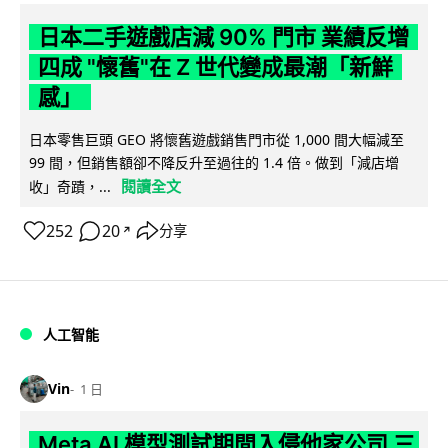
日本二手遊戲店減 90% 門市 業績反增
四成 "懷舊"在 Z 世代變成最潮「新鮮
感」
日本零售巨頭 GEO 將懷舊遊戲銷售門市從 1,000 間大幅減至
99 間，但銷售額卻不降反升至過往的 1.4 倍。做到「減店增
閱讀全文
收」奇蹟，...
252
20
分享
↗
人工智能
Vin
1 日
Meta AI 模型測試期間入侵他家公司 三