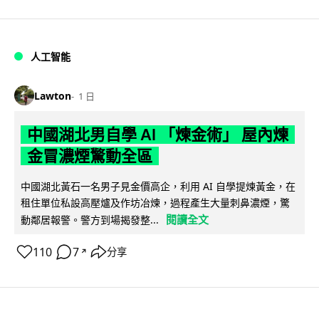
人工智能
Lawton
1 日
中國湖北男自學 AI 「煉金術」 屋內煉
金冒濃煙驚動全區
中國湖北黃石一名男子見金價高企，利用 AI 自學提煉黃金，在
租住單位私設高壓爐及作坊冶煉，過程產生大量刺鼻濃煙，驚
閱讀全文
動鄰居報警。警方到場揭發整...
110
7
分享
↗