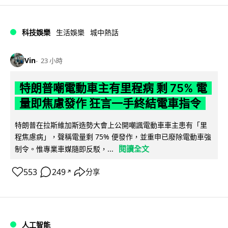
科技娛樂
生活娛樂
城中熱話
Vin
23 小時
特朗普嘲電動車主有里程病 剩 75% 電
量即焦慮發作 狂言一手終結電車指令
特朗普在拉斯維加斯造勢大會上公開嘲諷電動車車主患有「里
程焦慮病」，聲稱電量剩 75% 便發作，並重申已廢除電動車強
閱讀全文
制令。惟專業車媒隨即反駁，...
553
249
分享
↗
人工智能